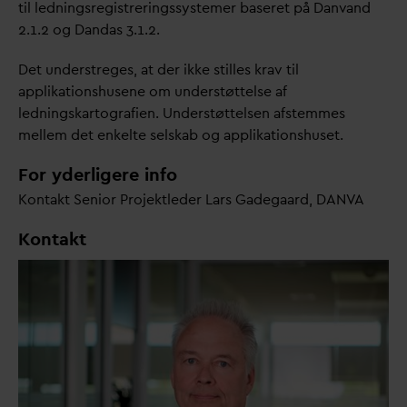
til ledningsregistreringssystemer baseret på
D
an
v
and
2.1.2 og
D
an
d
as 3.1.2.
Det understreges, at der ikke stilles krav til
applikationshusene om understøttelse af
ledningskartografien. Understøttelsen afstemmes
mellem det enkelte selskab og applikationshuset.
For yderligere info
Kontakt Senior Projektleder Lars Gadegaard,
D
AN
V
A
Kontakt