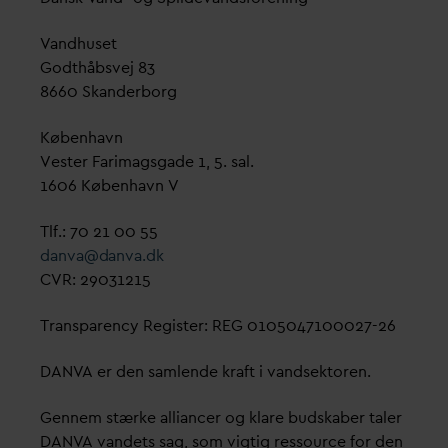
V
andhuset
Godthåbsvej 83
8660 Skanderborg
København
Vester Farimagsgade 1, 5. sal.
1606 København V
Tlf.: 70 21 00 55
d
an
v
a@
d
an
v
a.dk
CVR: 29031215
Transparency Register: REG 0105047100027-26
D
AN
V
A er den samlende kraft i
v
andsektoren.
Gennem stærke alliancer og klare budskaber taler
D
AN
V
A
v
andets sag, som vigtig ressource for den