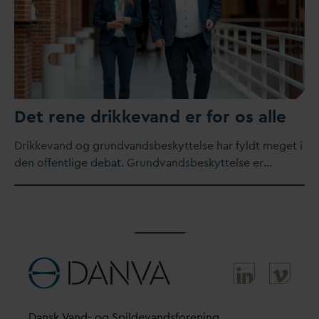
Det rene drikke
v
and er for os alle
Drikke
v
and og grund
v
andsbeskyttelse har fyldt meget i
den offentlige debat. Grund
v
andsbeskyttelse er…
D
ansk
V
and- og Spilde
v
andsforening