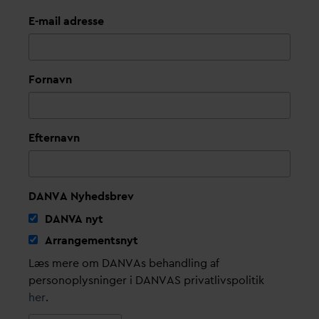
E-mail adresse
Fornavn
Efternavn
DANVA Nyhedsbrev
D
AN
V
A nyt
Arrangementsnyt
Læs mere om DANVAs behandling af
personoplysninger i DANVAS privatlivspolitik
her
.