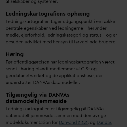
af selskaber og systemer.
Ledningskartografiens ophæng
Ledningskartografien tager udgangspunkt i en række
centrale egenskaber ved ledningerne – herunder
medie, ejerforhold, ledningskategori og status – og er
desuden udviklet med hensyn til farveblinde brugere.
Høring
Før offentliggørelsen har ledningskartografien været
sendt i høring blandt medlemmer af GIS- og
geo
d
atanetværket og de applikationshuse, der
understøtter
D
AN
V
As
d
atamodeller.
Tilgængelig via
D
AN
V
As
datamodelhjemmeside
Ledningskartografien er tilgængelig på
D
AN
V
As
d
atamodelhjemmeside sammen med den øvrige
modeldokumentation for
D
an
v
and 2.1.2
. og
D
an
d
as