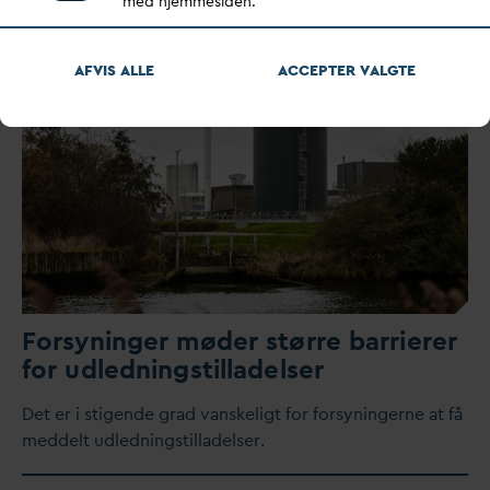
med hjemmesiden.
Læs også:
AFVIS ALLE
ACCEPTER
V
ALGTE
Forsyninger møder større barrierer
for udledningstilladelser
Det er i stigende grad
v
anskeligt for forsyningerne at få
meddelt udledningstilladelser.