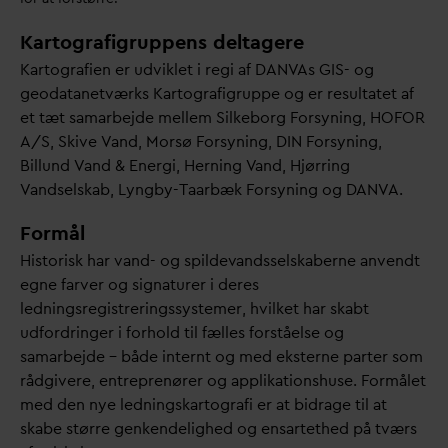
Kartografigruppens deltagere
Kartografien er udviklet i regi af
D
AN
V
As GIS- og
geo
d
atanetværks Kartografigruppe og er resultatet af
et tæt samarbejde mellem Silkeborg Forsyning, HOFOR
A/S, Skive
V
and, Morsø Forsyning, DIN Forsyning,
Billund
V
and & Energi, Herning
V
and, Hjørring
V
andselskab, Lyngby-Taarbæk Forsyning og
D
AN
V
A.
Formål
Historisk har
v
and- og spilde
v
andsselskaberne anvendt
egne farver og signaturer i deres
ledningsregistreringssystemer, hvilket har skabt
udfordringer i forhold til fælles forståelse og
samarbejde – både internt og med eksterne parter som
rådgivere, entreprenører og applikationshuse. Formålet
med den nye ledningskartografi er at bidrage til at
skabe større genkendelighed og ensartethed på tværs