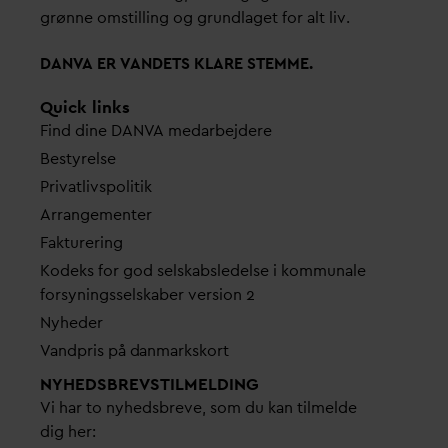
grønne omstilling og grundlaget for alt liv.
D
AN
V
A ER
V
ANDETS KLARE STEMME.
Quick links
Find dine
D
AN
V
A me
d
arbejdere
Bestyrelse
Pri
v
atlivspolitik
Arrangementer
Fakturering
Kodeks for god selskabsledelse i kommunale
forsyningsselskaber version 2
Nyheder
V
andpris på
d
anmarkskort
NYHEDSBREVS­TILMELDING
Vi har to nyhedsbreve, som du kan tilmelde
dig her: