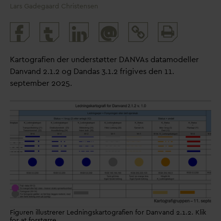
Lars Gadegaard Christensen
Print
@
and
share
Kartografien der understøtter
D
AN
V
As
d
atamodeller
D
an
v
and 2.1.2 og
D
an
d
as 3.1.2 frigives den 11.
september 2025.
Figuren illustrerer Ledningskartografien for Danvand 2.1.2. Klik
for at forstørre.