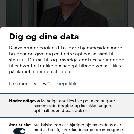
Dig og dine data
D
an
v
a bruger cookies til at gøre hjemmesiden mere
brugbar og give dig en bedre oplevelse samt til
statistik. Du kan til- og fravælge cookies herunder og
Lars Gadegaard Christensen
til enhver tid trække din accept tilbage ved at klikke
på ‘ikonet’ i bunden af siden.
Senior Projektleder
Læs mere i vores
Cookiepolitik
T: +45 87 93 35 69
M: +45 42 55 60 65
lgc@
d
an
v
a.dk
Nødvendige
Nødvendige cookies hjælper med at gøre
hjemmeside brugbar og kan ikke fungere
optimalt uden disse cookies.
AFLØB
DRIKKE
V
AND
Statistiske
Statistiske cookies hjælper hjemmesidens ejer
med at forstå, hvordan besøgende interagerer