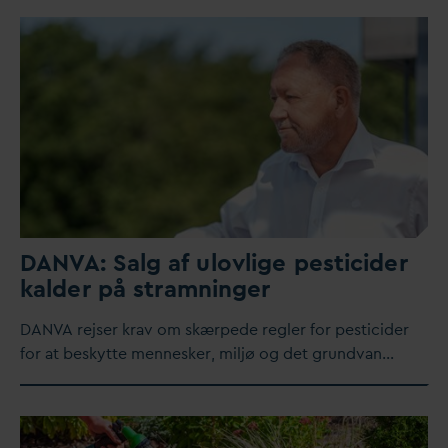
D
AN
V
A: Salg af ulovlige pesticider
kalder på stramninger
D
AN
V
A rejser krav om skærpede regler for pesticider
for at beskytte mennesker, miljø og det grund
v
an…