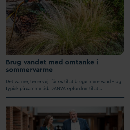
Brug
v
andet med omtanke i
sommer
v
arme
Det
v
arme, tørre vejr får os til at bruge mere
v
and – og
typisk på samme tid.
D
AN
V
A opfordrer til at…