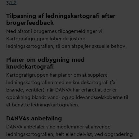
3.1.2
.
Tilpasning af ledningskartografi efter
brugerfeedback
Med afsæt i brugernes tilbagemeldinger vil
Kartografigruppen løbende justere
ledningskartografien, så den afspejler aktuelle behov.
Planer om udbygning med
knudekartografi
Kartografigruppen har planer om at supplere
ledningskartografien med en knudekartografi (fx
brønde, ventiler), når
D
AN
V
A har erfaret at der er
opbakning blandt
v
and- og spilde
v
andsselskaberne til
at benytte ledningskartografien.
D
AN
V
As anbefaling
D
AN
V
A anbefaler sine medlemmer at anvende
ledningskartografien, helt eller delvist, ved opgradering