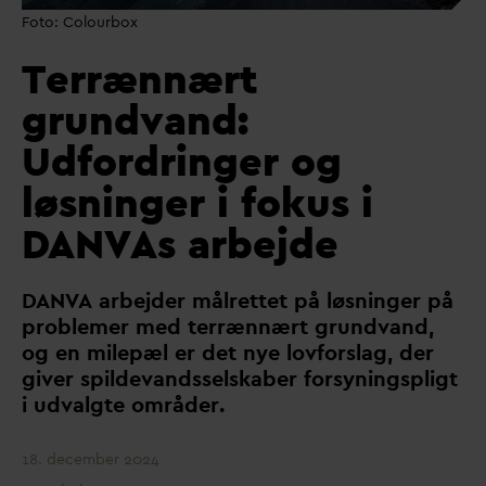
Foto: Colourbox
Terrænnært
grundvand:
Udfordringer og
løsninger i fokus i
D
AN
V
As arbejde
D
AN
V
A arbejder målrettet på løsninger på
problemer med terrænnært grund
v
and,
og en milepæl er det nye lovforslag, der
giver spilde
v
andsselskaber forsyningspligt
i ud
v
algte områder.
18. december 2024