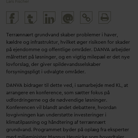
Lars Fischer
Print
@
and
share
Terrænnært grund
v
and skaber problemer i haver,
kældre og infrastruktur, hvilket øger risikoen for skader
på ejendomme og offentlige områder.
D
AN
V
A arbejder
målrettet på løsninger, og en vigtig milepæl er det nye
lovforslag, der giver spilde
v
andsselskaber
forsyningspligt i ud
v
algte områder.
D
AN
V
A bidrager til dette ved, i samarbejde med KL, at
arrangere en konference, som sætter fokus på
udfordringerne og de nødvendige løsninger.
Konferencen vil blandt andet debattere, hvor
d
an
lovgivningen kan understøtte investeringer i
klimatilpasning og håndtering af terrænnært
grund
v
and. Programmet byder på oplæg fra eksperter
med miljøminister Magnus Heunicke som hovedtaler.