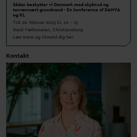
Så
d
an beskytter vi
D
anmark mod skybrud og
terrænnært grund
v
and -
En konference af
D
AN
V
A
og KL
Tid: 26. februar 2025 kl. 10 – 15
Sted: Fællessalen, Christiansborg
Læs mere og tilmeld dig her.
Kontakt