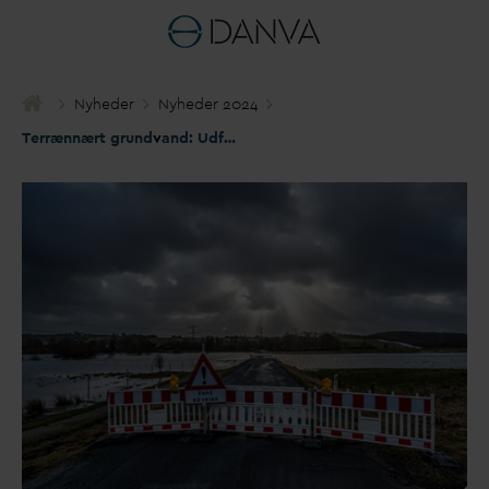
Nyheder
Nyheder 2024
Terrænnært grund
v
and: Udfordringer og løsninger i fokus i
D
AN