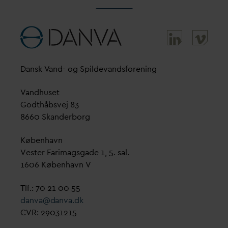
D
ansk
V
and- og Spilde
v
andsforening
V
andhuset
Godthåbsvej 83
8660 Skanderborg
København
Vester Farimagsgade 1, 5. sal.
1606 København V
Tlf.: 70 21 00 55
d
an
v
a@
d
an
v
a.dk
CVR: 29031215