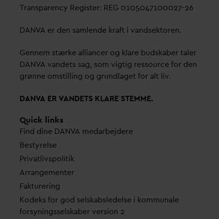
Transparency Register: REG 0105047100027-26
D
AN
V
A er den samlende kraft i
v
andsektoren.
Gennem stærke alliancer og klare budskaber taler
D
AN
V
A
v
andets sag, som vigtig ressource for den
grønne omstilling og grundlaget for alt liv.
D
AN
V
A ER
V
ANDETS KLARE STEMME.
Quick links
Find dine
D
AN
V
A me
d
arbejdere
Bestyrelse
Pri
v
atlivspolitik
Arrangementer
Fakturering
Kodeks for god selskabsledelse i kommunale
forsyningsselskaber version 2