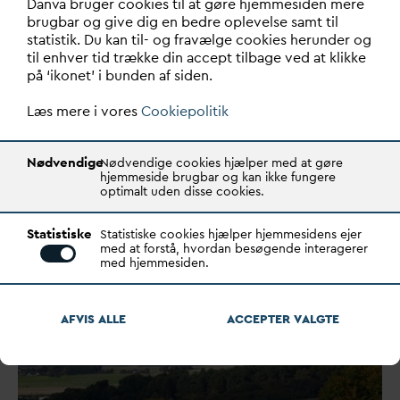
D
an
v
a bruger cookies til at gøre hjemmesiden mere
brugbar og give dig en bedre oplevelse samt til
statistik. Du kan til- og fravælge cookies herunder og
til enhver tid trække din accept tilbage ved at klikke
på ‘ikonet’ i bunden af siden.
Læs mere i vores
Cookiepolitik
Nødvendige
Nødvendige cookies hjælper med at gøre
hjemmeside brugbar og kan ikke fungere
optimalt uden disse cookies.
Forsyninger møder større barrierer
for udledningstilladelser
Statistiske
Statistiske cookies hjælper hjemmesidens ejer
med at forstå, hvordan besøgende interagerer
med hjemmesiden.
Det er i stigende grad
v
anskeligt for forsyningerne at få
meddelt udledningstilladelser.
AFVIS ALLE
ACCEPTER
V
ALGTE