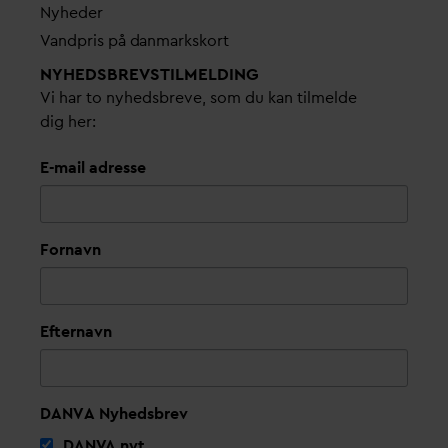
Nyheder
V
andpris på
d
anmarkskort
NYHEDSBREVS­TILMELDING
Vi har to nyhedsbreve, som du kan tilmelde
dig her:
E-mail adresse
Fornavn
Efternavn
DANVA Nyhedsbrev
D
AN
V
A nyt