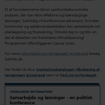
Et af hovedemnerne bliver samfundsøkonomiske
analyser, der kan sikre effektive og bæredygtige
løsninger. Samtidig vil konferencen adressere, hvor
d
an
kommuner og spilde
v
andsselskaber kan samarbejde om
planlægning og finansiering. Tilmeld dig nu og bliv en
del af debatten om fremtidens klimatilpasning!
Programmet offentliggøres i januar 2025.
For mere
information om terrænnært grund
v
and
besøg
D
AN
V
A.dk.
Her finder du bl.a.
Inspirationskataloget: Håndtering af
terrænnært grund
v
and
samt en
FAQ om lovforslaget
.
YDERLIGERE INFORMATION
Samarbejde og løsninger - en politisk
konference