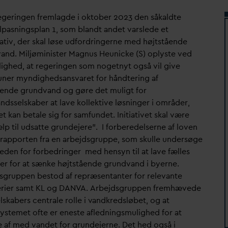
geringen fremlagde i oktober 2023 den såkaldte
ilpasningsplan 1, som blandt andet
v
arslede et
iativ, der skal løse udfordringerne med højtstående
v
and. Miljøminister Magnus Heunicke (S) oplyste ved
jlighed, at regeringen som nogetnyt også vil give
ner myndighedsans
v
aret for håndtering af
ående grund
v
and og gøre det muligt for
ndsselskaber at lave kollektive løsninger i områder,
t kan betale sig for samfundet. Initiativet skal være
lp til udsatte grundejere”. I forberedelserne af loven
 rapporten fra en arbejdsgruppe, som skulle undersøge
eden for forbedringer med hensyn til at lave fælles
ser for at sænke højtstående grund
v
and i byerne.
sgruppen bestod af repræsentanter for rele
v
ante
erier samt KL og
D
AN
V
A. Arbejdsgruppen fremhævede
lskabers centrale rolle i
v
andkredsløbet, og at
systemet ofte er eneste afledningsmulighed for at
 af med
v
andet for grundejerne. Det hed også i