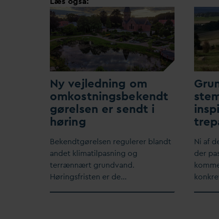
Læs også:
Ny vejledning om
Gru
omkostningsbekendt
stem
gørelsen er sendt i
insp
høring
trep
Bekendtgørelsen regulerer blandt
​Ni af 
andet klimatilpasning og
der pa
terrænnært grund
v
and.
kommer
Høringsfristen er de…
konkr