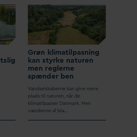
Grøn klimatilpasning
tslig
kan styrke naturen
men reglerne
spænder ben
V
andselskaberne kan give mere
plads til naturen, når de
klimatilpasser
D
anmark. Men
værdierne af bla…