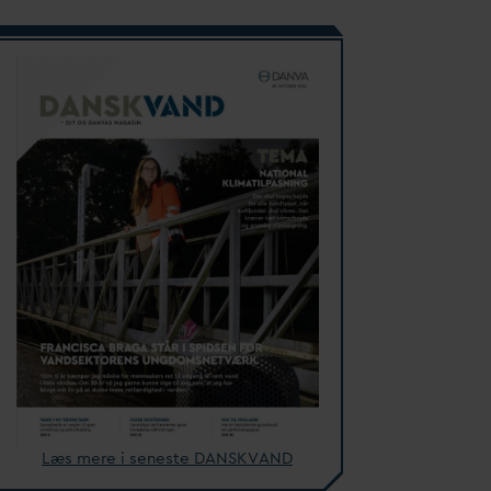
Læs mere i seneste
D
ANSK
V
AND