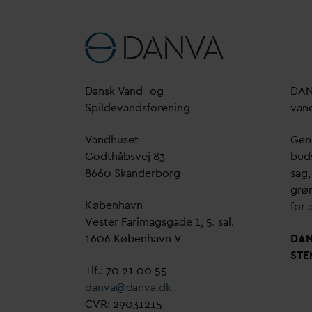
D
ansk
V
and- og
D
A
Spilde
v
andsforening
v
an
V
andhuset
Genn
Godthåbsvej 83
bud
8660 Skanderborg
sag,
grøn
København
for a
Vester Farimagsgade 1, 5. sal.
1606 København V
D
A
STE
Tlf.: 70 21 00 55
d
an
v
a@
d
an
v
a.dk
CVR: 29031215