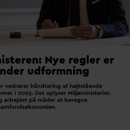
isteren: Nye regler er
under udformning
er vedrører håndtering af højtstående
mer i 2025. Det oplyser Miljøministeriet.
ig arbejdet på måder at beregne
 samfundsøkonomien.