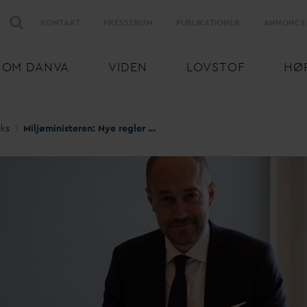
KONTAKT
PRESSERUM
PUBLIKATIONER
ANNONCE
OM
D
AN
V
A
VIDEN
LOVSTOF
HØ
eks
Miljøministeren: Nye regler er stadig under udformning