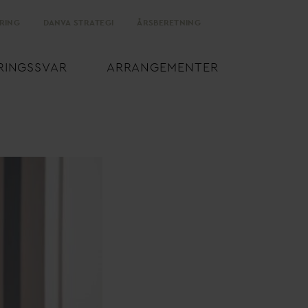
RING
D
AN
V
A STRATEGI
ÅRSBERETNING
RINGSS
V
AR
ARRANGEMENTER