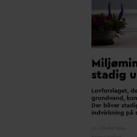
Miljømin
stadig 
Lovforslaget, d
grund
v
and, kom
Der bliver stad
indvirkning på
01. oktober 2024
Regner Hansen