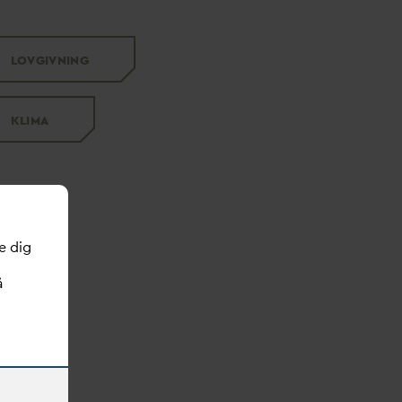
LOVGIVNING
KLIMA
e dig
å