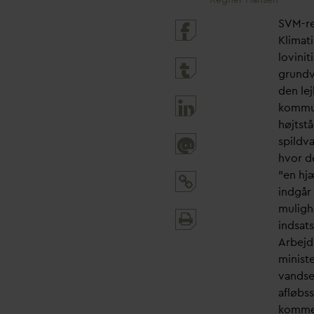
SVM-re
Klimat
lovinit
grund
den le
kommu
højtst
spild
v
a
@
hvor de
”en hjæ
indgår
muligh
Print
indsat
and
Arbejd
share
minist
v
andse
afløbs
komme