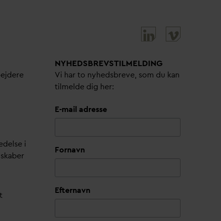
NYHEDSBREVS­TILMELDING
bejdere
Vi har to nyhedsbreve, som du kan
tilmelde dig her:
E-mail adresse
edelse i
Fornavn
lskaber
Efternavn
t