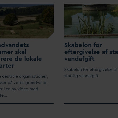
nd
v
andets
Skabelon for
mer skal
eftergivelse af sta
irere de lokale
v
an
d
afgift
arter
Skabelon for eftergivelse af
statslig
v
an
d
afgift
de centrale organisationer,
sser på vores grund
v
and,
 i en ny video med
ete…