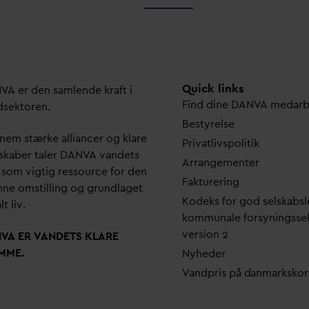
Quick links
N
V
A er den samlende kraft i
Find dine
D
AN
V
A me
d
ar
dsektoren.
Bestyrelse
em stærke alliancer og klare
Pri
v
atlivspolitik
skaber taler
D
AN
V
A
v
andets
Arrangementer
 som vigtig ressource for den
Fakturering
ne omstilling og grundlaget
Kodeks for god selskabsl
lt liv.
kommunale forsyningsse
version 2
N
V
A ER
V
ANDETS KLARE
MME.
Nyheder
V
andpris på
d
anmarkskor