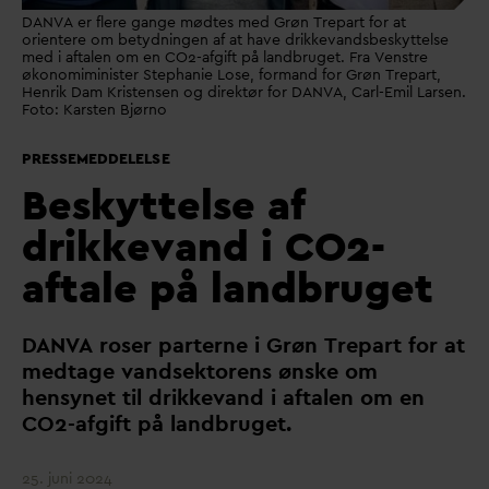
DANVA er flere gange mødtes med Grøn Trepart for at
orientere om betydningen af at have drikkevandsbeskyttelse
med i aftalen om en CO2-afgift på landbruget. Fra Venstre
økonomiminister Stephanie Lose, formand for Grøn Trepart,
Henrik Dam Kristensen og direktør for DANVA, Carl-Emil Larsen.
Foto: Karsten Bjørno
PRESSEMEDDELELSE
Beskyttelse af
drikkevand i CO2-
aftale på landbruget
D
AN
V
A roser parterne i Grøn Trepart for at
medtage
v
andsektorens ønske om
hensynet til drikke
v
and i aftalen om en
CO2-afgift på landbruget.
25. juni 2024