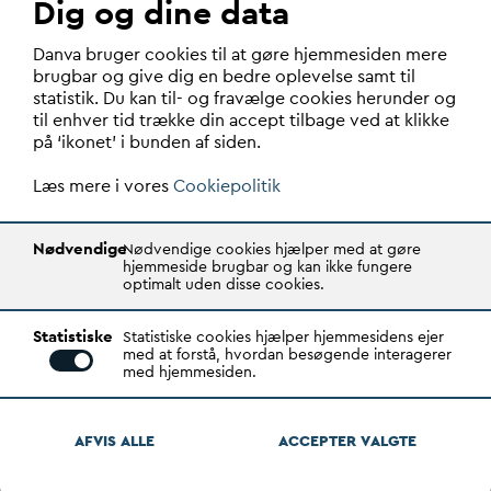
Dig og dine data
Holdet er sat, og
D
AN
V
A ser frem til samarbejdet med
D
an
v
a bruger cookies til at gøre hjemmesiden mere
den nye regering – særligt de fire nye ministre…
brugbar og give dig en bedre oplevelse samt til
statistik. Du kan til- og fravælge cookies herunder og
til enhver tid trække din accept tilbage ved at klikke
på ‘ikonet’ i bunden af siden.
Læs mere i vores
Cookiepolitik
Nødvendige
Nødvendige cookies hjælper med at gøre
hjemmeside brugbar og kan ikke fungere
optimalt uden disse cookies.
Statistiske
Statistiske cookies hjælper hjemmesidens ejer
med at forstå, hvordan besøgende interagerer
med hjemmesiden.
Kritisk infrastruktur er blevet
geopolitik, men
D
anmark mangler
AFVIS ALLE
ACCEPTER
V
ALGTE
stadig en plan