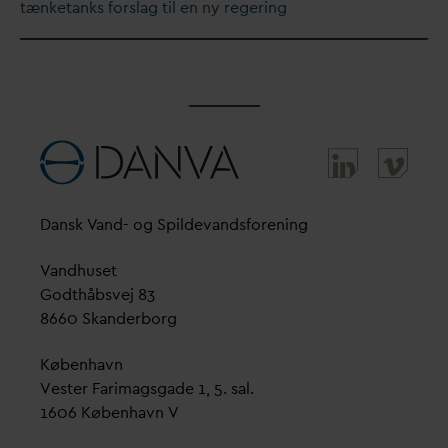
tænketanks forslag til en ny regering
D
ansk
V
and- og Spilde
v
andsforening
V
andhuset
Godthåbsvej 83
8660 Skanderborg
København
Vester Farimagsgade 1, 5. sal.
1606 København V