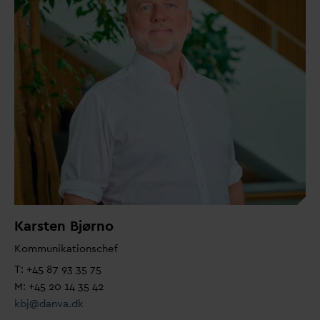
Karsten Bjørno
Kommunikationschef
T: +45 87 93 35 75
M: +45 20 14 35 42
kbj@
d
an
v
a.dk