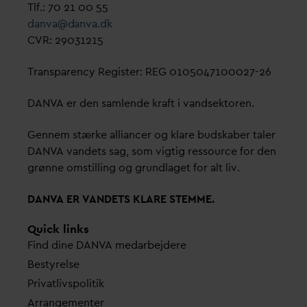
Tlf.: 70 21 00 55
d
an
v
a@
d
an
v
a.dk
CVR: 29031215
Transparency Register: REG 0105047100027-26
D
AN
V
A er den samlende kraft i
v
andsektoren.
Gennem stærke alliancer og klare budskaber taler
D
AN
V
A
v
andets sag, som vigtig ressource for den
grønne omstilling og grundlaget for alt liv.
D
AN
V
A ER
V
ANDETS KLARE STEMME.
Quick links
Find dine
D
AN
V
A me
d
arbejdere
Bestyrelse
Pri
v
atlivspolitik
Arrangementer