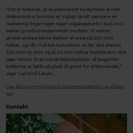
”Det er historisk, at en permanent beskyttelse af rent
drikke
v
and er kommet et vigtigt skridt nærmere en
realisering Regeringen tager udgangspunkt i 640.000
hektar grund
v
ands
d
annende områder. Vi mener,
grund
v
andsparkerne dækker et areal på 200.000
hektar, og når vi så kan konstatere, at der skal plantes
250.000 ny skov og at 20.000 hektar statslig skov skal
tage hensyn til grund
v
andsbeskyttelse, så begynder
brikkerne at falde på plads til gunst for drikke
v
andet,”
siger Carl-Emil Larsen.
Læs Økonomiministeriets pressemeddelelse og aftalen
her
Kontakt