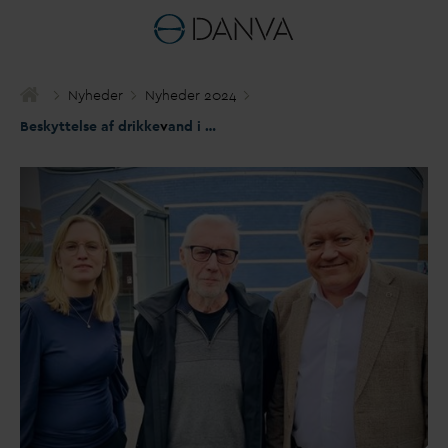
Nyheder
Nyheder 2024
Beskyttelse af drikke
v
and i CO2-aftale på landbruget