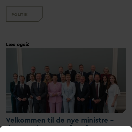
POLITIK
Læs også:
V
elkommen til de nye ministre –
der er nok at tage fat på