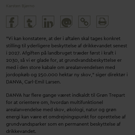
Karsten Bjørno
Print
@
and
share
”Vi kan konstatere, at der i aftalen skal tages konkret
stilling til yderligere beskyttelse af drikke
v
andet senest
i 2027. Afgiften på landbruget træder først i kraft i
2030, så vi er glade for, at grund
v
andsbeskyttelse er
med i den store kabale om arealanvendelsen med
jordopkøb og 250.000 hektar ny skov,” siger direktør i
D
AN
V
A, Carl-Emil Larsen.
D
AN
V
A har flere gange været indkaldt til Grøn Trepart
for at orientere om, hvor
d
an multifunktionel
arealanvendelse med skov, økologi, natur og grøn
energi kan være et omdrejningspunkt for oprettelse af
grund
v
andsparker som en permanent beskyttelse af
drikke
v
andet.