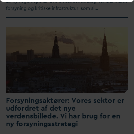
En ny regering skal lave en samlet strategi for
D
anmarks
forsyning og kritiske infrastruktur, som si…
Forsyningsaktører: Vores sektor er
udfordret af det nye
verdensbillede. Vi har brug for en
ny forsyningsstrategi