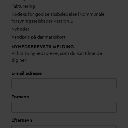
Fakturering
Kodeks for god selskabsledelse i kommunale
forsyningsselskaber version 2
Nyheder
V
andpris på
d
anmarkskort
NYHEDSBREVS­TILMELDING
Vi har to nyhedsbreve, som du kan tilmelde
dig her:
E-mail adresse
Fornavn
Efternavn