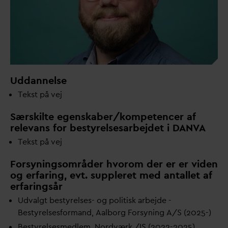
Uddannelse
Tekst på vej
Særskilte egenskaber/kompetencer af
relevans for bestyrelsesarbejdet i
D
AN
V
A
Tekst på vej
Forsyningsområder hvorom der er er viden
og erfaring, evt. suppleret med antallet af
erfaringsår
Ud
v
algt bestyrelses- og politisk arbejde -
Bestyrelsesformand, Aalborg Forsyning A/S (2025-)
Bestyrelsesmedlem, Nordværk /IS (2022-2025)