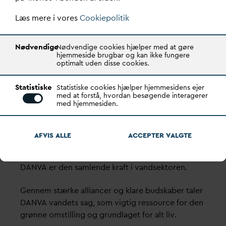
V
andhuset
Godthåbsvej 83
Læs mere i vores
Cookiepolitik
8660 Skanderborg
Nødvendige
Nødvendige cookies hjælper med at gøre
København
hjemmeside brugbar og kan ikke fungere
Vester Farimagsgade 1, 5. sal.
optimalt uden disse cookies.
1606 København V
Statistiske
Statistiske cookies hjælper hjemmesidens ejer
med at forstå, hvordan besøgende interagerer
Tlf.: 70 21 00 55
med hjemmesiden.
d
an
v
a@
d
an
v
a.dk
CVR: 29031215
AFVIS ALLE
ACCEPTER
V
ALGTE
Transparency Register: REG 0105047100027-26
D
AN
V
A er den samlende kraft i
v
andsektoren.
Gennem stærke alliancer og klare budskaber taler
D
AN
V
A
v
andets sag, som vigtig ressource for den
grønne omstilling og grundlaget for alt liv.