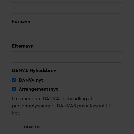
Fornavn
Efternavn
DANVA Nyhedsbrev
D
AN
V
A nyt
Arrangementsnyt
Læs mere om DANVAs behandling af
personoplysninger i DANVAS privatlivspolitik
her
.