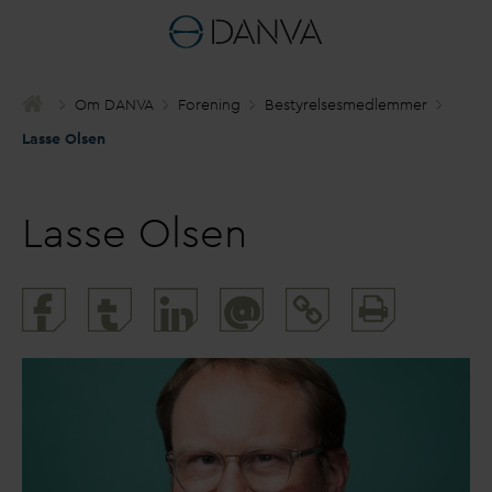
Om
D
AN
V
A
Forening
Bestyrelsesmedlemmer
Lasse Olsen
Lasse Olsen
Print
@
and
share