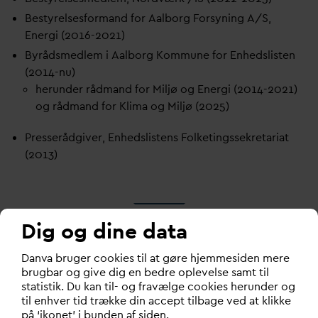
Bestyrelsesformand for Aalborg Forsyning A/S,
Energi (2016-2021)
Byrådsmedlem i Aalborg Kommune for Enhedslisten
(2014-nu)
herunder rådmand for Miljø og Energi (2014-2021)
og rådmand for Klima og Miljø (2025)
Presserådgiver, Enhedslistens Folketingssekretariat
(2013)
Dig og dine data
D
an
v
a bruger cookies til at gøre hjemmesiden mere
brugbar og give dig en bedre oplevelse samt til
statistik. Du kan til- og fravælge cookies herunder og
D
ansk
V
and- og Spilde
v
andsforening
til enhver tid trække din accept tilbage ved at klikke
på ‘ikonet’ i bunden af siden.