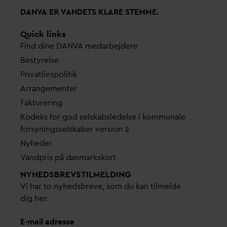
D
AN
V
A ER
V
ANDETS KLARE STEMME.
Quick links
Find dine
D
AN
V
A me
d
arbejdere
Bestyrelse
Pri
v
atlivspolitik
Arrangementer
Fakturering
Kodeks for god selskabsledelse i kommunale
forsyningsselskaber version 2
Nyheder
V
andpris på
d
anmarkskort
NYHEDSBREVS­TILMELDING
Vi har to nyhedsbreve, som du kan tilmelde
dig her:
E-mail adresse