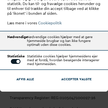
statistik. Du kan til- og fravælge cookies herunder og
til enhver tid trække din accept tilbage ved at klikke
på ‘ikonet’ i bunden af siden.
D
ansk
V
and- og Spilde
v
andsforening
Læs mere i vores
Cookiepolitik
V
andhuset
Godthåbsvej 83
Nødvendige
Nødvendige cookies hjælper med at gøre
hjemmeside brugbar og kan ikke fungere
8660 Skanderborg
optimalt uden disse cookies.
København
Statistiske
Statistiske cookies hjælper hjemmesidens ejer
Vester Farimagsgade 1, 5. sal.
med at forstå, hvordan besøgende interagerer
1606 København V
med hjemmesiden.
Tlf.: 70 21 00 55
AFVIS ALLE
ACCEPTER
V
ALGTE
d
an
v
a@
d
an
v
a.dk
CVR: 29031215
Transparency Register: REG 0105047100027-26