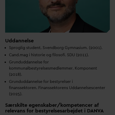
Uddannelse
Sproglig student. Svendborg Gymnasium. (2001).
Cand.mag i historie og filosofi. SDU (2011).
Grundud
d
annelse for
kommunalbestyrelsesmedlemmer. Komponent
(2018).
Grundud
d
annelse for bestyrelser i
finanssektoren.
Finanssektorens Ud
d
annelsescenter
(2025).
Særskilte egenskaber/kompetencer af
relevans for bestyrelsesarbejdet i
D
AN
V
A