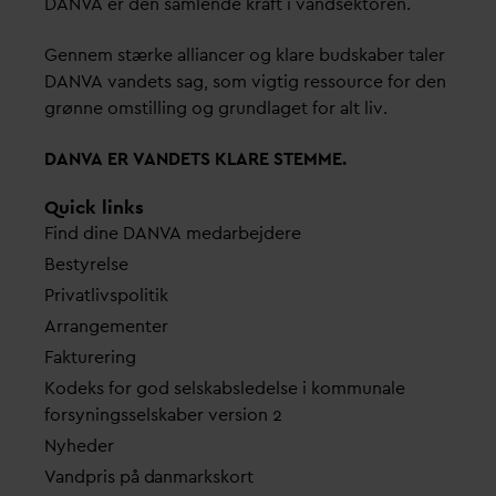
D
AN
V
A er den samlende kraft i
v
andsektoren.
Gennem stærke alliancer og klare budskaber taler
D
AN
V
A
v
andets sag, som vigtig ressource for den
grønne omstilling og grundlaget for alt liv.
D
AN
V
A ER
V
ANDETS KLARE STEMME.
Quick links
Find dine
D
AN
V
A me
d
arbejdere
Bestyrelse
Pri
v
atlivspolitik
Arrangementer
Fakturering
Kodeks for god selskabsledelse i kommunale
forsyningsselskaber version 2
Nyheder
V
andpris på
d
anmarkskort