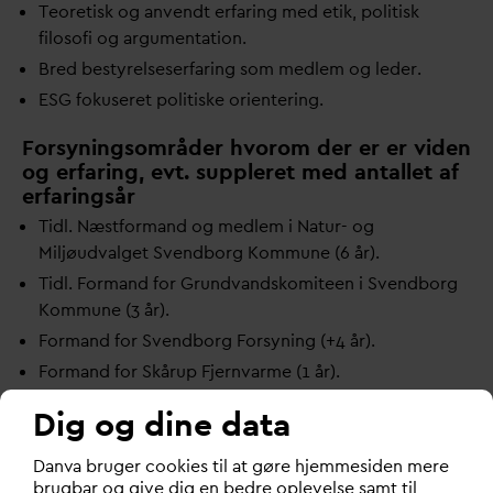
Teoretisk og anvendt erfaring med etik, politisk
filosofi og argumentation.
Bred bestyrelseserfaring som medlem og leder.
ESG fokuseret politiske orientering.
Forsyningsområder hvorom der er er viden
og erfaring, evt. suppleret med antallet af
erfaringsår
Tidl. Næstformand og medlem i Natur- og
Miljøud
v
alget Svendborg Kommune (6 år).
Tidl. Formand for Grund
v
andskomiteen i Svendborg
Kommune (3 år).
Formand for Svendborg Forsyning (+4 år).
Formand for Skårup Fjern
v
arme (1 år).
Dig og dine data
D
an
v
a bruger cookies til at gøre hjemmesiden mere
brugbar og give dig en bedre oplevelse samt til