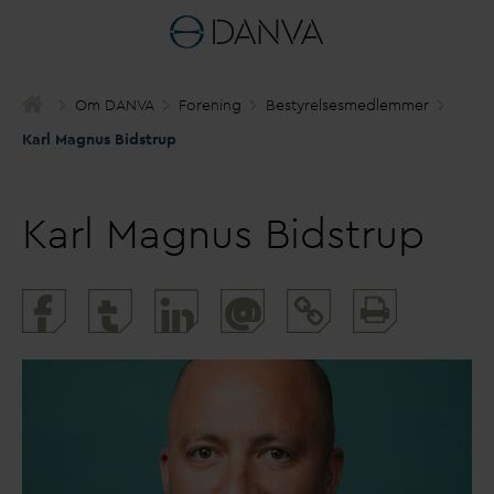
Om
D
AN
V
A
Forening
Bestyrelsesmedlemmer
Karl Magnus Bidstrup
Karl Magnus Bidstrup
Print
@
and
share