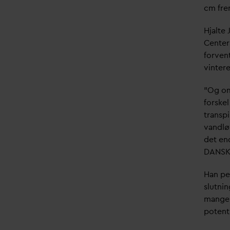
cm fr
Hjalte
Center
forven
vintere
”Og om
forskel
transp
v
andløb
det en
D
ANS
Han pe
slutni
mange 
potent