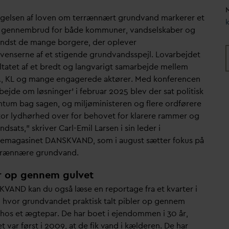
M
gelsen af loven om terrænnært grund
v
and markerer et
t gennembrud for både kommuner,
v
andselskaber og
indst de mange borgere, der oplever
venserne af et stigende grund
v
andsspejl. Lo
v
arbejdet
ltatet af et bredt og lang
v
arigt samarbejde mellem
, KL og mange engagerede aktører. Med konferencen
ejde om løsninger' i februar 2025 blev der sat politisk
um bag sagen, og miljøministeren og flere ordførere
stor lydhørhed over for behovet for klarere rammer og
indsats,” skriver Carl-Emil Larsen i sin leder i
hemagasinet
D
ANSK
V
AND, som i august sætter fokus på
rrænnære grund
v
and.
r op gennem gulvet
K
V
AND kan du også læse en reportage fra et k
v
arter i
, hvor grund
v
andet praktisk talt pibler op gennem
 hos et ægtepar. De har boet i ejendommen i 30 år,
et
v
ar først i 2009, at de fik
v
and i kælderen. De har