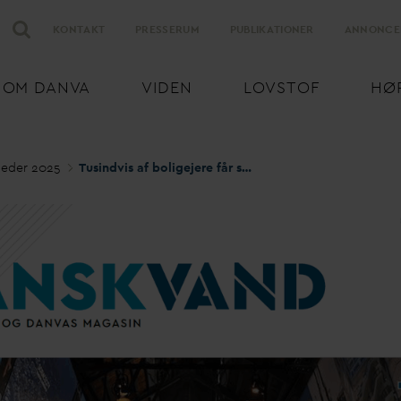
KONTAKT
PRESSERUM
PUBLIKATIONER
ANNONCE
OM
D
AN
V
A
VIDEN
LOVSTOF
HØ
eder 2025
Tusindvis af boligejere får snart hjælp til at undgå skader fra grund