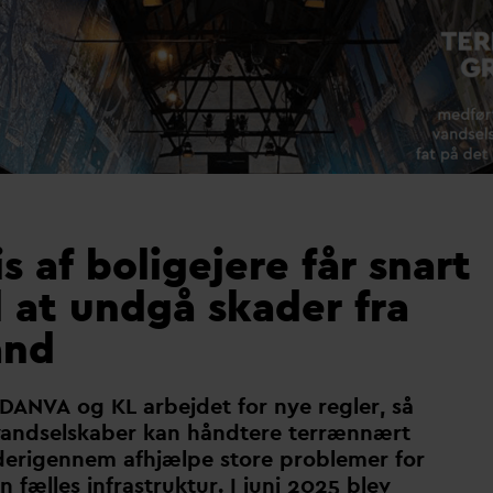
s af boligejere får snart
l at undgå skader fra
and
D
AN
V
A og KL arbejdet for nye regler, så
v
andselskaber kan håndtere terrænnært
derigennem afhjælpe store problemer for
fælles infrastruktur. I juni 2025 blev