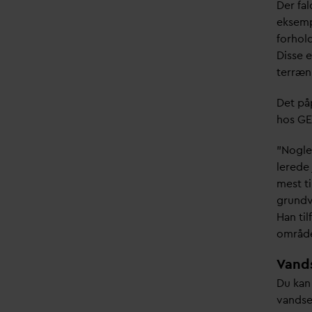
Der fal
eksemp
forhol
Disse 
terræn
Det på
hos GE
”Nogle
lerede 
mest ti
grund
Han til
område
V
ands
Du kan
v
andsel