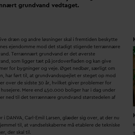
ænnært grund
v
and vedtaget.
tive dræn og andre løsninger skal i fremtiden beskytte
nes ejendomme mod det stadigt stigende terrænnære
v
and. Terrænnært grund
v
and er det øverste
v
and, som ligger tæt på jordoverfladen og kan give
mer for bygninger og veje. Øget nedbør, særligt om
n, har ført til, at grund
v
andsspejlet er steget op mod
r over de sidste 30 år, hvilket giver problemer for
husejere. Mere end 450.000 boliger har i
d
ag under
er ned til det terrænnære grund
v
and størstedelen af
r i
D
AN
V
A, Carl-Emil Larsen, glæder sig over, at der nu
jemmel til, at
v
andselskaberne må etablere de tekniske
er, der skal til.
T