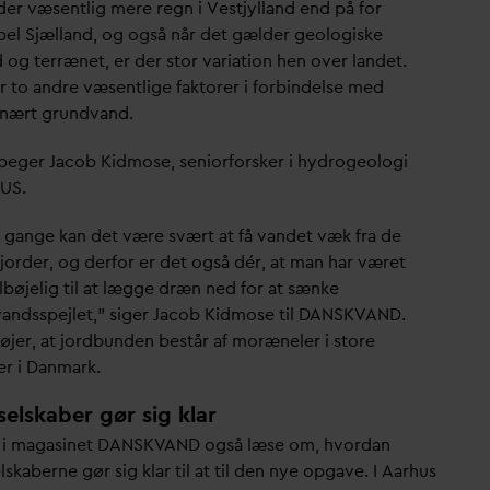
der væsentlig mere regn i Vestjylland end på for
el Sjælland, og også når det gælder geologiske
d og terrænet, er der stor
v
ariation hen over landet.
er to andre væsentlige faktorer i forbindelse med
nært grund
v
and.
peger Jacob Kidmose, seniorforsker i hydrogeologi
US.
 gange kan det være svært at få
v
andet væk fra de
jorder, og derfor er det også dér, at man har været
lbøjelig til at lægge dræn ned for at sænke
v
andsspejlet,” siger Jacob Kidmose til
D
ANSK
V
AND.
føjer, at jordbunden består af moræneler i store
r i
D
anmark.
elskaber gør sig klar
 i magasinet
D
ANSK
V
AND også læse om, hvor
d
an
skaberne gør sig klar til at til den nye opgave. I Aarhus