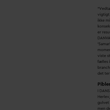
share
“Vedta
vigtig
ikke m
konsek
er resu
D
AN
V
A
'Samarb
moment
viste 
fælles 
branc
det te
Pible
I
D
ANS
Herlev
gulvet
men d