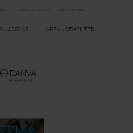
RING
D
AN
V
A STRATEGI
ÅRSBERETNING
RINGSS
V
AR
ARRANGEMENTER
v
and