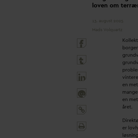
loven om terr
13. august 2025
Mads Volquartz
Kollek
borger
grund
grund
proble
vintere
en mete
mange 
@
en met
året.
Direktø
Print
er lovh
and
løsning