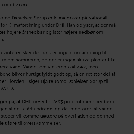
em mod 2100.
 Jomo
D
anielsen Sørup er klimaforsker på Nationalt
 for Klimaforskning under DMI. Han oplyser, at der må
tes højere årsnedbør og især højere nedbør om
n.
 vinteren sker der næsten ingen for
d
ampning til
 fra om sommeren, og der er ingen aktive planter til at
irere
v
and.
V
andet om vinteren skal væk, men
ene bliver hurtigt fyldt godt op, så en ret stor del af
der i jorden,” siger Hjalte Jomo
D
anielsen Sørup til
K
V
AND.
ger på, at DMI forventer 6-23 procent mere nedbør i
ngen af dette århundrede, og det medfører, at
v
andet
steder vil komme tættere på overfladen og dermed
ielt føre til oversvømmelser.