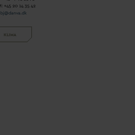
: +45 20 14 35 42
kbj@
d
an
v
a.dk
KLIMA