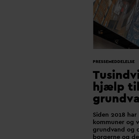
PRESSEMEDDELELSE
Tusindvi
hjælp ti
grundv
Siden 2018 har
kommuner og
grund
v
and og 
borgerne og den 