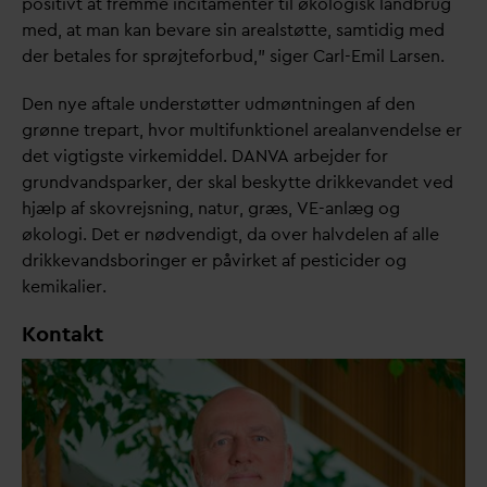
positivt at fremme incitamenter til økologisk landbrug
med, at man kan be
v
are sin arealstøtte, samtidig med
der betales for sprøjteforbud,” siger Carl-Emil Larsen.
Den nye aftale understøtter udmøntningen af den
grønne trepart, hvor multifunktionel arealanvendelse er
det vigtigste virkemiddel.
D
AN
V
A arbejder for
grund
v
andsparker, der skal beskytte drikke
v
andet ved
hjælp af skovrejsning, natur, græs, VE-anlæg og
økologi. Det er nødvendigt,
d
a over halvdelen af alle
drikke
v
andsboringer er påvirket af pesticider og
kemikalier.
Kontakt