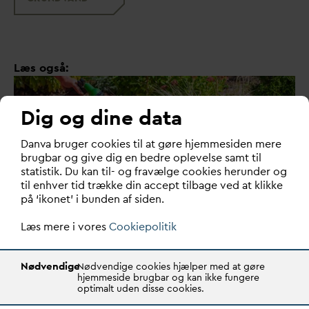
Læs også:
Dig og dine data
D
an
v
a bruger cookies til at gøre hjemmesiden mere
brugbar og give dig en bedre oplevelse samt til
statistik. Du kan til- og fravælge cookies herunder og
til enhver tid trække din accept tilbage ved at klikke
på ‘ikonet’ i bunden af siden.
Læs mere i vores
Cookiepolitik
Brug
v
andet med omtanke i
sommer
v
arme
Nødvendige
Nødvendige cookies hjælper med at gøre
hjemmeside brugbar og kan ikke fungere
optimalt uden disse cookies.
Det
v
arme, tørre vejr får os til at bruge mere
v
and – og
typisk på samme tid.
D
AN
V
A opfordrer til at…