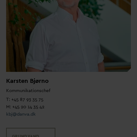
Karsten Bjørno
Kommunikationschef
T: +45 87 93 35 75
M: +45 20 14 35 42
kbj@
d
an
v
a.dk
GRUND
V
AND