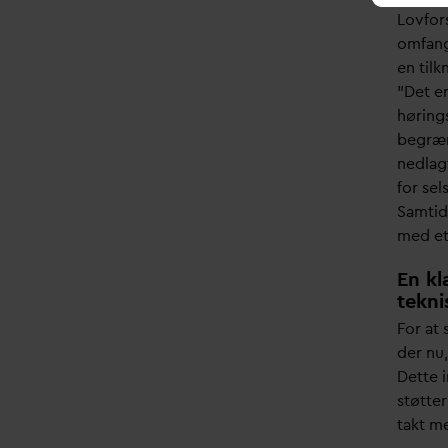
Lovfor
omfang
en til
”Det er
høring
begræn
nedlag
for sel
Samtid
med eta
En kl
tekni
For at
der nu
Dette i
støtte
takt m