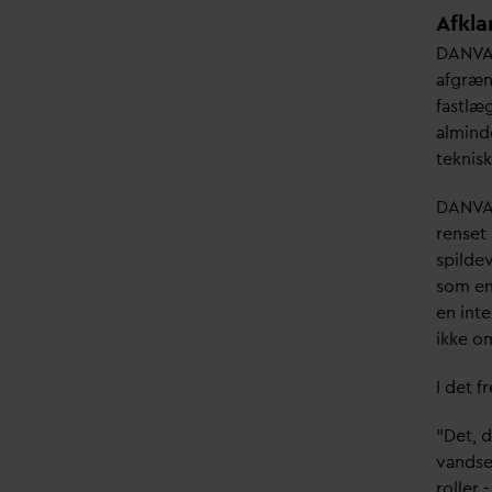
share
Afkla
D
AN
V
A
afgræn
fastlæ
alminde
teknis
D
AN
V
A
renset 
spilde
som en 
en inte
ikke om
I det f
”Det, d
v
andse
roller 