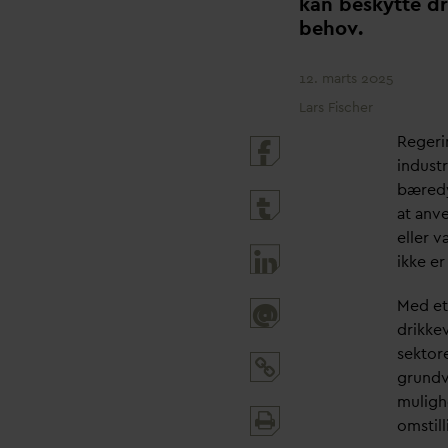
kan beskytte dr
behov.
12. marts 2025
Lars Fischer
Regerin
industr
bæred
at anv
eller
v
ikke e
Med et
@
drikke
sektor
grund
muligh
Print
omstill
and