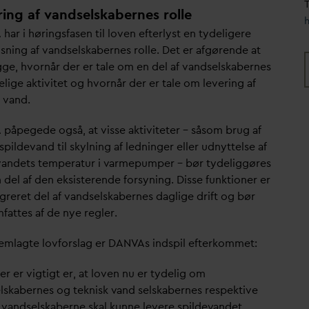
T
ring af vandselskabernes rolle
 har i høringsfasen til loven efterlyst en tydeligere
sning af
v
andselskabernes rolle. Det er afgørende at
gge, hvornår der er tale om en del af
v
andselskabernes
lige aktivitet og hvornår der er tale om levering af
k
v
and.
 påpegede også, at visse aktiviteter – såsom brug af
spilde
v
and til skylning af ledninger eller udnyttelse af
v
andets temperatur i
v
armepumper – bør tydeliggøres
del af den eksisterende forsyning. Disse funktioner er
greret del af
v
andselskabernes
d
aglige drift og bør
fattes af de nye regler.
remlagte lovforslag er
D
AN
V
As indspil efterkommet:
er er vigtigt er, at loven nu er tydelig om
lskabernes og teknisk
v
and selskabernes respektive
-
v
andselskaberne skal kunne levere spilde
v
andet,