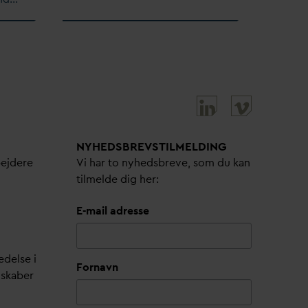
NYHEDSBREVS­TILMELDING
bejdere
Vi har to nyhedsbreve, som du kan
tilmelde dig her:
E-mail adresse
edelse i
Fornavn
lskaber