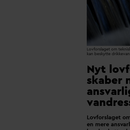
Lovforslaget om teknis
kan beskytte drikkeva
Nyt lov
skaber 
ansvarli
vandres
Lovforslaget o
en mere ans
v
ar