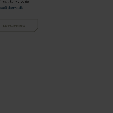
: +45 87 93 35 62
hsa@
d
an
v
a.dk
LOVGIVNING