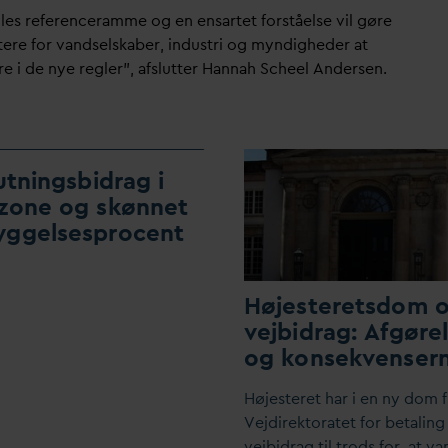
lles referenceramme og en ensartet forståelse vil gøre
tere for
v
andselskaber, industri og myndigheder at
re i de nye regler”, afslutter Hannah Scheel Andersen.
lutningsbidrag i
zone og skønnet
yggelsesprocent
Højesteretsdom 
vejbidrag: Afgøre
og konsekvenser
Højesteret har i en ny dom f
Vejdirektoratet for betaling 
vejbidrag til trods for, at
v
a