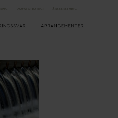
RING
D
AN
V
A STRATEGI
ÅRSBERETNING
RINGSS
V
AR
ARRANGEMENTER
 for en mere ans
v
arlig udnyttelse af
v
andressourcerne