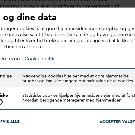
til normalt niveau, eller
v
and fra en forurenet boring til
k
v
and ved skel - hvorefter levering af teknisk
v
and er
 og dine data
ave for teknisk
v
and selskabet”, siger chefjurist i
, Hannah Scheel Andersen og fortsætter: ”Derudover
 bruger cookies til at gøre hjemmesiden mere brugbar og giv
re oplevelse samt til statistik. Du kan til- og fravælge cookies
dre normale aktiviteter, hvor man udnytter
er og til enhver tid trække din accept tilbage ved at klikke p
rcerne, fx når man sætter
v
armepumper op eller
t’ i bunden af siden.
 renset spilde
v
and til ledningsskylning fortsætte”.
ere i vores
Cookiepolitik
 for en fleksibel overgangsperiode
slaget kræver, at eksisterende aktiviteter med teknisk
ndige
Nødvendige cookies hjælper med at gøre hjemmeside
dskilles fra
v
andselskaberne. Men i høringsmaterialet
brugbar og kan ikke fungere optimalt uden disse cookies.
n overgangsperiode oprindeligt på seks måneder.
tiske
Statistiske cookies hjælper hjemmesidens ejer med at forst
 anbefalede derfor en længere overgangsperiode for
hvordan besøgende interagerer med hjemmesiden.
 selskaberne tid til at tilpasse sig uden unødige
iske omkostninger eller leveringsforstyrrelser, hvilket
emsatte lovforslaget efterkommer. Overgangsperioden
FVIS ALLE
ACCEPTER
V
ALGT
es med et år til samlet 1½ år fra lovens ikrafttræden.