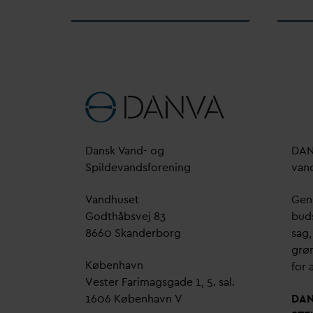
D
ansk
V
and- og
D
A
Spilde
v
andsforening
v
an
V
andhuset
Genn
Godthåbsvej 83
bud
8660 Skanderborg
sag,
grøn
København
for a
Vester Farimagsgade 1, 5. sal.
1606 København V
D
A