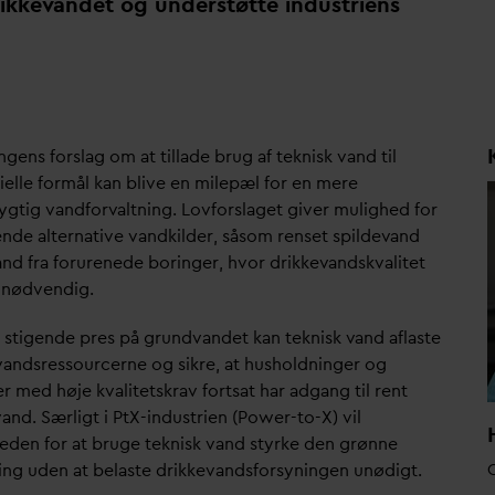
ikke
v
andet og understøtte industriens
gens forslag om at tillade brug af teknisk
v
and til
ielle formål kan blive en milepæl for en mere
ygtig
v
andfor
v
altning. Lovforslaget giver mulighed for
ende alternative
v
andkilder, såsom renset spilde
v
and
and fra forurenede boringer, hvor drikke
v
andsk
v
alitet
r nødvendig.
 stigende pres på grund
v
andet kan teknisk
v
and aflaste
v
andsressourcerne og sikre, at husholdninger og
er med høje k
v
alitetskrav fortsat har adgang til rent
v
and. Særligt i PtX-industrien (Power-to-X) vil
eden for at bruge teknisk
v
and styrke den grønne
ing uden at belaste drikke
v
andsforsyningen unødigt.
C