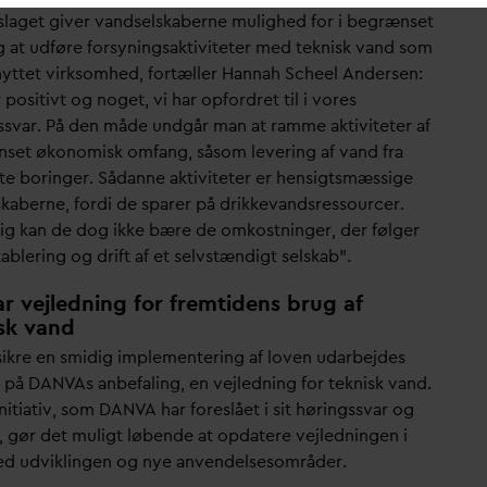
slaget giver
v
andselskaberne mulighed for i begrænset
 at udføre forsyningsaktiviteter med teknisk
v
and som
knyttet virksomhed, fortæller Hannah Scheel Andersen:
 positivt og noget, vi har opfordret til i vores
ss
v
ar. På den måde undgår man at ramme aktiviteter af
set økonomisk omfang, såsom levering af
v
and fra
te boringer. Så
d
anne aktiviteter er hensigtsmæssige
skaberne, fordi de sparer på drikke
v
andsressourcer.
ig kan de dog ikke bære de omkostninger, der følger
blering og drift af et selvstændigt selskab”.
ar vejledning for fremtidens brug af
sk vand
 sikre en smidig implementering af loven u
d
arbejdes
, på
D
AN
V
As anbefaling, en vejledning for teknisk
v
and.
nitiativ, som
D
AN
V
A har foreslået i sit høringss
v
ar og
r, gør det muligt løbende at op
d
atere vejledningen i
ed udviklingen og nye anvendelsesområder.