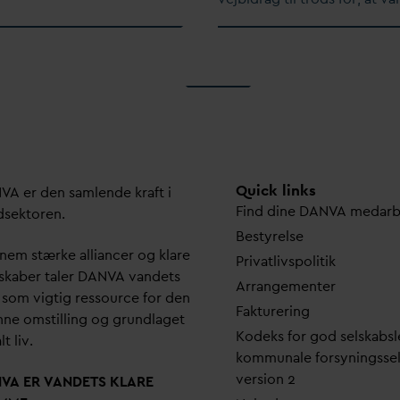
Quick links
N
V
A er den samlende kraft i
Find dine
D
AN
V
A me
d
ar
dsektoren.
Bestyrelse
em stærke alliancer og klare
Pri
v
atlivspolitik
skaber taler
D
AN
V
A
v
andets
Arrangementer
 som vigtig ressource for den
Fakturering
ne omstilling og grundlaget
Kodeks for god selskabsl
lt liv.
kommunale forsyningsse
version 2
N
V
A ER
V
ANDETS KLARE