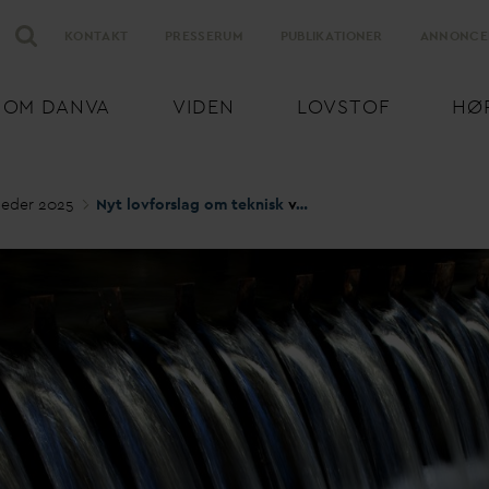
KONTAKT
PRESSERUM
PUBLIKATIONER
ANNONCE
OM
D
AN
V
A
VIDEN
LOVSTOF
HØ
eder 2025
Nyt lovforslag om teknisk
v
and skaber nye muligheder