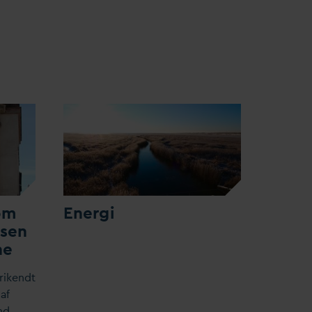
om
Energi
lsen
ne
rikendt
af
nd…