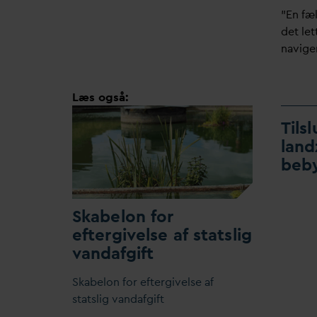
”En fæ
det let
navige
Læs også:
Tils
land
beb
Skabelon for
eftergivelse af statslig
v
an
d
afgift
Skabelon for eftergivelse af
statslig
v
an
d
afgift