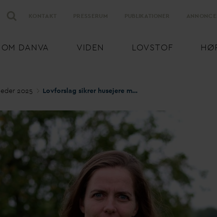
KONTAKT
PRESSERUM
PUBLIKATIONER
ANNONCE
OM
D
AN
V
A
VIDEN
LOVSTOF
HØ
eder 2025
Lovforslag sikrer husejere mod oversvømmelser fra grund