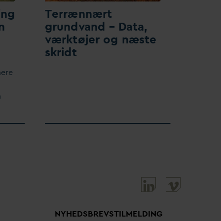
ing
Terrænnært
n
grund
v
and –
D
ata,
værktøjer og næste
skridt
mere
n
NYHEDSBREVS­TILMELDING