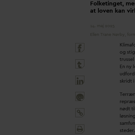
Folketinget, men
at loven kan vir
14. maj 2025
Ellen Trane Nørby, fo
Klimaf
og sti
trusse
En ny 
udford
skridt 
Terræn
@
repræs
nødt ti
løsning
samfun
Print
steder.
and