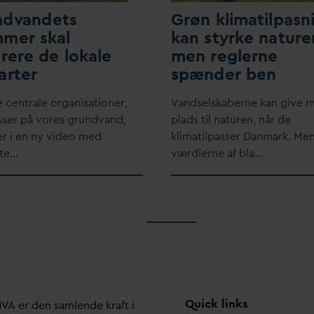
nd
v
andets
Grøn klimatilpasn
mer skal
kan styrke nature
irere de lokale
men reglerne
arter
spænder ben
de centrale organisationer,
V
andselskaberne kan give 
sser på vores grund
v
and,
plads til naturen, når de
 i en ny video med
klimatilpasser
D
anmark. Me
ete…
værdierne af bla…
Quick links
N
V
A er den samlende kraft i