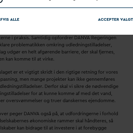
ommer til at virke.
terne skal være samfundsøkonomisk hensigtsmæssige,
FVIS ALLE
ACCEPTER
V
ALGT
 støtter
D
AN
V
A, men vi skal finde fornuftige
egler, som ikke hæmmer implementeringen af
terne i praksis. Samtidig opfordrer
D
AN
V
A Regeringen
afklare problematikken omkring udledningstilladelser,
d
ag udgør en helt afgørende barriere, der skal fjernes,
en kan komme til at virke.
laget er et vigtigt skridt i den rigtige retning for vores
ilpasning, men mange projekter kan ikke gennemføres
ledningstilladelser. Derfor skal vi sikre de nødvendige
ingstilladelser for at kunne komme af med det
v
and,
ver oversvømmelser og truer
d
anskernes ejendomme.
over peger
D
AN
V
A også på, at udfordringerne i forhold
selskabernes økonomiske rammer skal håndteres, så
lskaber kan bidrage til at investere i at forebygge