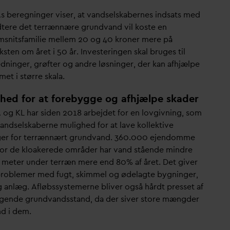
s beregninger viser, at
v
andselskabernes indsats med
dtere det terrænnære grund
v
and vil koste en
snitsfamilie mellem 20 og 40 kroner mere på
ksten om året i 50 år. Investeringen skal bruges til
dninger, grøfter og andre løsninger, der kan afhjælpe
et i større skala.
hed for at forebygge og afhjælpe skader
 og KL har siden 2018 arbejdet for en lovgivning, som
andselskaberne mulighed for at lave kollektive
ger for terrænnært grund
v
and. 360.000 ejendomme
for de kloakerede områder har
v
and stående mindre
 meter under terræn mere end 80% af året. Det giver
problemer med fugt, skimmel og ødelagte bygninger,
g anlæg. Afløbssystemerne bliver også hårdt presset af
igende grund
v
andsstand,
d
a der siver store mængder
nd i dem.