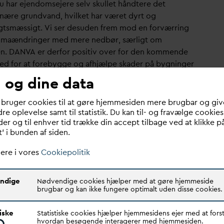
nu har ejendomsejere selv skullet håndtere det
nære grund
v
and, hvilket har været dyrt og
gtsmæssigt. Vi ser desuden frem mod en forværring
limaændringer med mere nedbør, særligt om
en.
D
AN
V
A er derfor positiv over for den kommende
ed for at forebygge og afhjælpe skader på bygninger
astruktur, herunder at den nye lovgivning lægger op til
 og dine data
frihed i
v
alg af løsninger, når det er
dsøkonomisk hensigtsmæssigt.
 bruger cookies til at gøre hjemmesiden mere brugbar og giv
re oplevelse samt til statistik. Du kan til- og fravælge cookies
r en tillid til, at
v
andselskaberne kan finde de bedste
er og til enhver tid trække din accept tilbage ved at klikke p
t’ i bunden af siden.
er, hvor det bliver muligt at lave dræn, løsninger på
aden eller bruge
v
andet som ressource, f.eks. som
ere i vores
Cookiepolitik
k
v
and til PtX-anlæg, hvilket der netop er kommet et
slag om. Nu kan vi sikre en mere sammenhængende
ndige
Nødvendige cookies hjælper med at gøre hjemmeside
s mod effekterne af klimaforandringer.
brugbar og kan ikke fungere optimalt uden disse cookies.
erer for gennemførelse
tiske
Statistiske cookies hjælper hjemmesidens ejer med at forst
 peger på tre barrierer, der skal ryddes af vejen for at
hvordan besøgende interagerer med hjemmesiden.