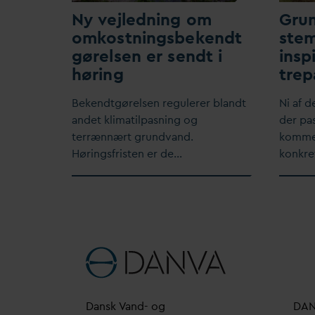
Ny vejledning om
Gru
omkostningsbekendt
stem
gørelsen er sendt i
insp
høring
trep
Bekendtgørelsen regulerer blandt
​Ni af 
andet klimatilpasning og
der pa
terrænnært grund
v
and.
kommer
Høringsfristen er de…
konkr
D
ansk
V
and- og
D
A