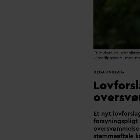
Et lovforslag. der sikre
klimatilpasning, men m
DEBATINDLÆG
Lovfors
oversvø
Et nyt lovforsla
forsyningsplig
oversvømmelse
stemmeaftale ka