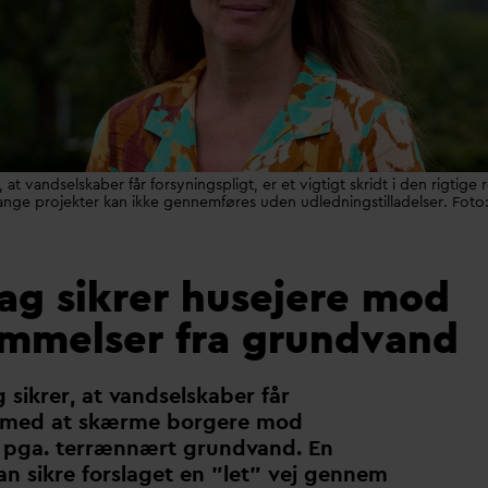
r, at vandselskaber får forsyningspligt, er et vigtigt skridt i den rigtige
ange projekter kan ikke gennemføres uden udledningstilladelser. Foto
lag sikrer husejere mod
mmelser fra grundvand
g sikrer, at
v
andselskaber får
t med at skærme borgere mod
 pga. terrænnært grund
v
and. En
n sikre forslaget en ”let” vej gennem