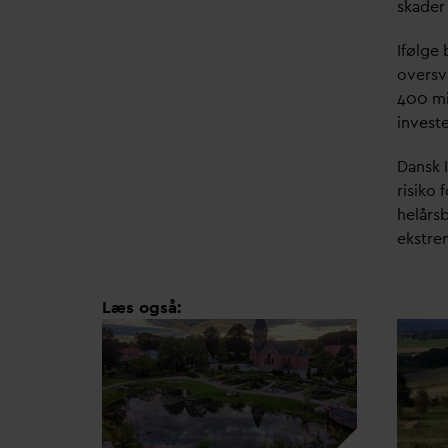
skader
Ifølge
oversv
400 mi
investe
D
ansk 
risiko
helårsb
ekstrem
Læs også: