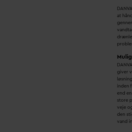
share
D
AN
V
A
at hån
gennem
v
andta
drænle
problem
Mulig
D
AN
V
A
giver
v
løsnin
inden 
end en
store 
veje o
den st
v
and i