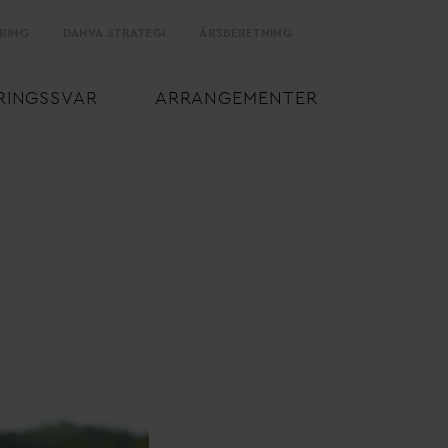
RING
D
AN
V
A STRATEGI
ÅRSBERETNING
RINGSS
V
AR
ARRANGEMENTER
v
and