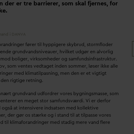
 der er tre barrierer, som skal fjernes, for
ke.
rmand i DANVA
orandringer fører til hyppigere skybrud, stormfloder
gende grund
v
andsniveauer, hvilket udgør en alvorlig
l mod boliger, virksomheder og samfundsinfrastruktur.
lov, som ventes vedtaget inden sommer, løser ikke alle
ringer med klimatilpasning, men den er et vigtigt
i den rigtige retning.
nært grund
v
and udfordrer vores bygningsmasse, som
enterer en meget stor samfundsværdi. Vi er derfor
l også at intensivere indsatsen med kollektive
er, der gør os stærke og i stand til at tilpasse vores
d til klimaforandringer med stadig mere
v
and flere