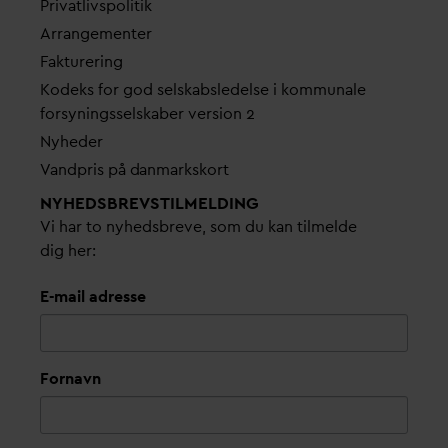
Pri
v
atlivspolitik
Arrangementer
Fakturering
Kodeks for god selskabsledelse i kommunale
forsyningsselskaber version 2
Nyheder
V
andpris på
d
anmarkskort
NYHEDSBREVS­TILMELDING
Vi har to nyhedsbreve, som du kan tilmelde
dig her:
E-mail adresse
Fornavn