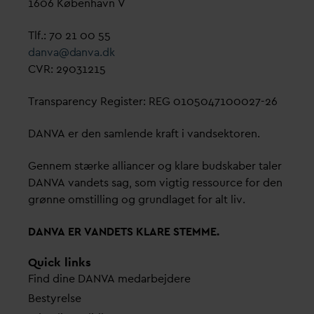
1606 København V
Tlf.: 70 21 00 55
d
an
v
a@
d
an
v
a.dk
CVR: 29031215
Transparency Register: REG 0105047100027-26
D
AN
V
A er den samlende kraft i
v
andsektoren.
Gennem stærke alliancer og klare budskaber taler
D
AN
V
A
v
andets sag, som vigtig ressource for den
grønne omstilling og grundlaget for alt liv.
D
AN
V
A ER
V
ANDETS KLARE STEMME.
Quick links
Find dine
D
AN
V
A me
d
arbejdere
Bestyrelse