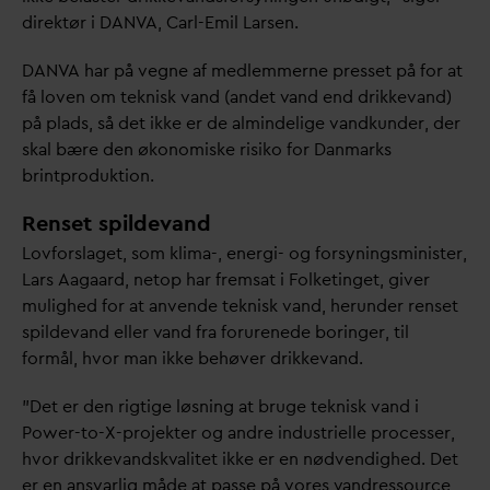
direktør i
D
AN
V
A, Carl-Emil Larsen.
D
AN
V
A har på vegne af medlemmerne presset på for at
få loven om teknisk
v
and (andet
v
and end drikke
v
and)
på plads, så det ikke er de almindelige
v
andkunder, der
skal bære den økonomiske risiko for
D
anmarks
brintproduktion.
Renset spildevand
Lovforslaget, som klima-, energi- og forsyningsminister,
Lars Aagaard, netop har fremsat i Folketinget, giver
mulighed for at anvende teknisk
v
and, herunder renset
spilde
v
and eller
v
and fra forurenede boringer, til
formål, hvor man ikke behøver drikke
v
and.
"Det er den rigtige løsning at bruge teknisk
v
and i
Power-to-X-projekter og andre industrielle processer,
hvor drikke
v
andsk
v
alitet ikke er en nødvendighed. Det
er en ans
v
arlig måde at passe på vores
v
andressource