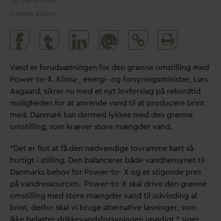
Karsten Bjørno
Print
@
and
share
V
and er forudsætningen for den grønne omstilling med
Power-to-X. Klima-, energi- og forsyningsminister, Lars
Aagaard, sikrer nu med et nyt lovforslag på rekordtid
muligheden for at anvende
v
and til at producere brint
med.
D
anmark kan dermed lykkes med den grønne
omstilling, som kræver store mængder
v
and.
”Det er flot at få den nødvendige lovramme kørt så
hurtigt i stilling. Den balancerer både
v
andhensynet til
D
anmarks behov for Power-to- X og et stigende pres
på
v
andressourcen. Power-to-X skal drive den grønne
omstilling med store mængder
v
and til udvinding af
brint, derfor skal vi bruge alternative løsninger, som
ikke belaster drikke
v
andsforsyningen unødigt,” siger