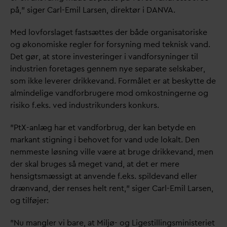
på," siger Carl-Emil Larsen, direktør i
D
AN
V
A.
Med lovforslaget fastsættes der både organisatoriske
og økonomiske regler for forsyning med teknisk
v
and.
Det gør, at store investeringer i
v
andforsyninger til
industrien foretages gennem nye separate selskaber,
som ikke leverer drikke
v
and. Formålet er at beskytte de
almindelige
v
andforbrugere mod omkostningerne og
risiko f.eks. ved industrikunders konkurs.
”PtX-anlæg har et
v
andforbrug, der kan betyde en
markant stigning i behovet for
v
and ude lokalt. Den
nemmeste løsning ville være at bruge drikke
v
and, men
der skal bruges så meget
v
and, at det er mere
hensigtsmæssigt at anvende f.eks. spilde
v
and eller
dræn
v
and, der renses helt rent,” siger Carl-Emil Larsen,
og tilføjer:
”Nu mangler vi bare, at Miljø- og Ligestillingsministeriet