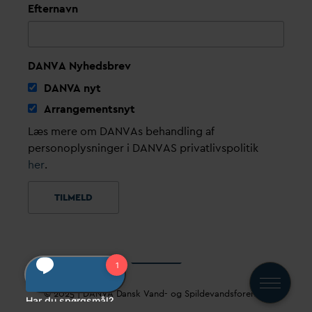
Efternavn
DANVA Nyhedsbrev
D
AN
V
A nyt
Arrangementsnyt
Læs mere om DANVAs behandling af
personoplysninger i DANVAS privatlivspolitik
her
.
© 2025 |
D
AN
V
A
D
ansk
V
and- og Spilde
v
andsforening