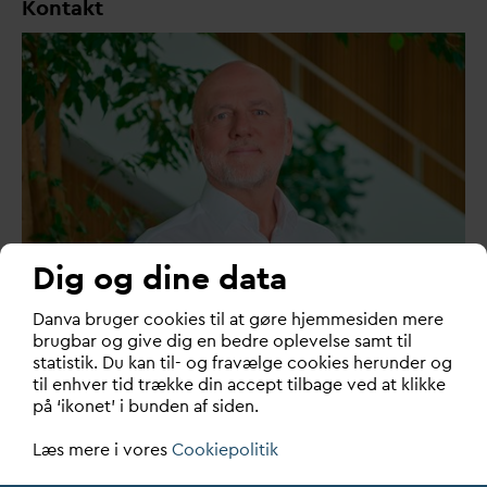
Kontakt
Dig og dine data
D
an
v
a bruger cookies til at gøre hjemmesiden mere
brugbar og give dig en bedre oplevelse samt til
statistik. Du kan til- og fravælge cookies herunder og
til enhver tid trække din accept tilbage ved at klikke
på ‘ikonet’ i bunden af siden.
Karsten Bjørno
Læs mere i vores
Cookiepolitik
Kommunikationschef