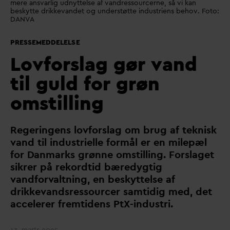
mere ansvarlig udnyttelse af vandressourcerne, så vi kan
beskytte drikkevandet og understøtte industriens behov. Foto:
DANVA
PRESSEMEDDELELSE
Lovforslag gør vand
til guld for grøn
omstilling
Regeringens lovforslag om brug af teknisk
v
and til industrielle formål er en milepæl
for
D
anmarks grønne omstilling. Forslaget
sikrer på rekordtid bæredygtig
v
andfor
v
altning, en beskyttelse af
drikke
v
andsressourcer samtidig med, det
accelerer fremtidens PtX-industri.
13. marts 2025