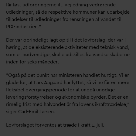
får løst udfordringerne ift. vejledning vedrørende
udledninger, så de respektive kommuner kan u
d
arbejde
tilladelser til udledninger fra rensningen af
v
andet til
PtX-industrien.”
Der
v
ar oprindeligt lagt op til i det lovforslag, der
v
ar i
høring, at de eksisterende aktiviteter med teknisk
v
and,
som er nødvendige, skulle udskilles fra
v
andselskaberne
inden for seks måneder.
”Også på det punkt har ministeren handlet hurtigt. Vi er
glade for, at Lars Aagaard har lyttet, så vi nu får en mere
fleksibel overgangsperiode for at undgå unødige
leveringsforstyrrelser og økonomiske byrder. Det er en
rimelig frist med hal
v
andet år fra lovens ikrafttrædelse,”
siger Carl-Emil Larsen.
Lovforslaget forventes at træde i kraft 1. juli.