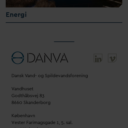
Energi
D
ansk
V
and- og Spilde
v
andsforening
V
andhuset
Godthåbsvej 83
8660 Skanderborg
København
Vester Farimagsgade 1, 5. sal.