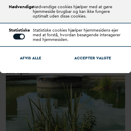
Nødvendige
Nødvendige cookies hjælper med at gøre
T: +45 87 93 35 75
hjemmeside brugbar og kan ikke fungere
M: +45 20 14 35 42
optimalt uden disse cookies.
kbj@
d
an
v
a.dk
Statistiske
Statistiske cookies hjælper hjemmesidens ejer
med at forstå, hvordan besøgende interagerer
med hjemmesiden.
LOVGIVNING
AFVIS ALLE
ACCEPTER
V
ALGTE
Læs også: