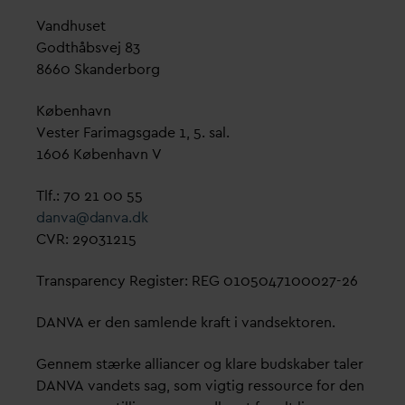
V
andhuset
Godthåbsvej 83
8660 Skanderborg
København
Vester Farimagsgade 1, 5. sal.
1606 København V
Tlf.: 70 21 00 55
d
an
v
a@
d
an
v
a.dk
CVR: 29031215
Transparency Register: REG 0105047100027-26
D
AN
V
A er den samlende kraft i
v
andsektoren.
Gennem stærke alliancer og klare budskaber taler
D
AN
V
A
v
andets sag, som vigtig ressource for den