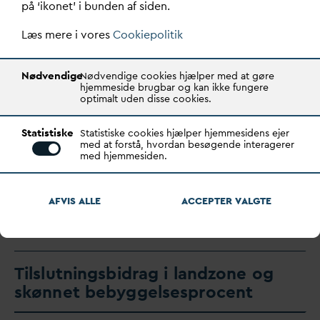
på ‘ikonet’ i bunden af siden.
Læs mere i vores
Cookiepolitik
Nødvendige
Nødvendige cookies hjælper med at gøre
hjemmeside brugbar og kan ikke fungere
optimalt uden disse cookies.
Statistiske
Statistiske cookies hjælper hjemmesidens ejer
med at forstå, hvordan besøgende interagerer
Skabelon for eftergivelse af statslig
med hjemmesiden.
v
an
d
afgift
AFVIS ALLE
ACCEPTER
V
ALGTE
Skabelon for eftergivelse af statslig
v
an
d
afgift
Tilslutningsbidrag i landzone og
skønnet bebyggelsesprocent