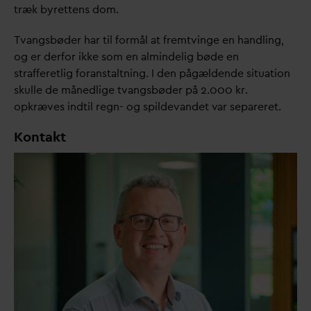
træk byrettens dom.
T
v
angsbøder har til formål at fremtvinge en handling,
og er derfor ikke som en almindelig bøde en
strafferetlig foranstaltning. I den pågældende situation
skulle de månedlige t
v
angsbøder på 2.000 kr.
opkræves indtil regn- og spilde
v
andet
v
ar separeret.
Kontakt