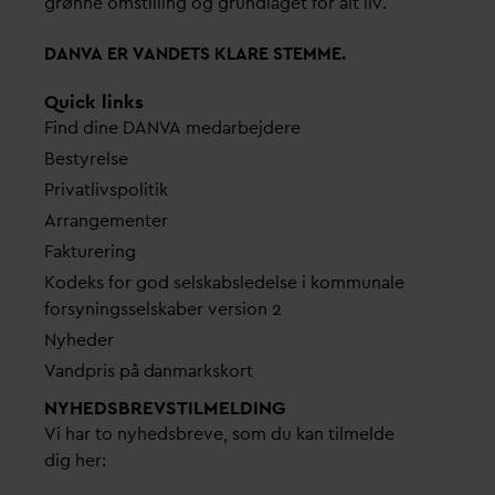
grønne omstilling og grundlaget for alt liv.
D
AN
V
A ER
V
ANDETS KLARE STEMME.
Quick links
Find dine
D
AN
V
A me
d
arbejdere
Bestyrelse
Pri
v
atlivspolitik
Arrangementer
Fakturering
Kodeks for god selskabsledelse i kommunale
forsyningsselskaber version 2
Nyheder
V
andpris på
d
anmarkskort
NYHEDSBREVS­TILMELDING
Vi har to nyhedsbreve, som du kan tilmelde
dig her: