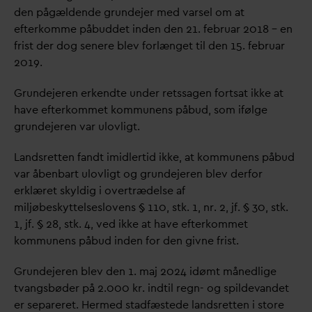
den pågældende grundejer med
v
arsel om at
efterkomme påbuddet inden den 21. februar 2018 – en
frist der dog senere blev forlænget til den 15. februar
2019.
Grundejeren erkendte under retssagen fortsat ikke at
have efterkommet kommunens påbud, som ifølge
grundejeren
v
ar ulovligt.
Landsretten fandt imidlertid ikke, at kommunens påbud
v
ar åbenbart ulovligt og grundejeren blev derfor
erklæret skyldig i overtrædelse af
miljøbeskyttelseslovens § 110, stk. 1, nr. 2, jf. § 30, stk.
1, jf. § 28, stk. 4, ved ikke at have efterkommet
kommunens påbud inden for den givne frist.
Grundejeren blev den 1. maj 2024 idømt månedlige
t
v
angsbøder på 2.000 kr. indtil regn- og spilde
v
andet
er separeret. Hermed stadfæstede landsretten i store