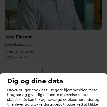
Jens Plesner
Seniorkonsulent
T: +45 87 93 35 60
jpl@
d
an
v
a.dk
LOVGIVNING
Dig og dine data
D
an
v
a bruger cookies til at gøre hjemmesiden mere
brugbar og give dig en bedre oplevelse samt til
Læs også:
statistik. Du kan til- og fravælge cookies herunder og
til enhver tid trække din accept tilbage ved at klikke