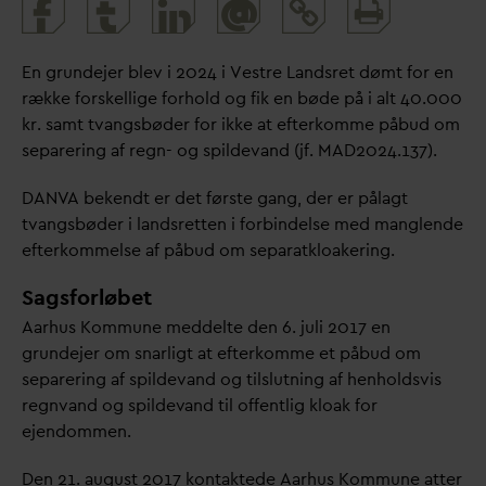
Print
@
and
share
En grundejer blev i 2024 i Vestre Landsret dømt for en
række forskellige forhold og fik en bøde på i alt 40.000
kr. samt t
v
angsbøder for ikke at efterkomme påbud om
separering af regn- og spilde
v
and (jf. MAD2024.137).
D
AN
V
A bekendt er det første gang, der er pålagt
t
v
angsbøder i landsretten i forbindelse med manglende
efterkommelse af påbud om separatkloakering.
Sagsforløbet
Aarhus Kommune meddelte den 6. juli 2017 en
grundejer om snarligt at efterkomme et påbud om
separering af spilde
v
and og tilslutning af henholdsvis
regn
v
and og spilde
v
and til offentlig kloak for
ejendommen.
Den 21. august 2017 kontaktede Aarhus Kommune atter