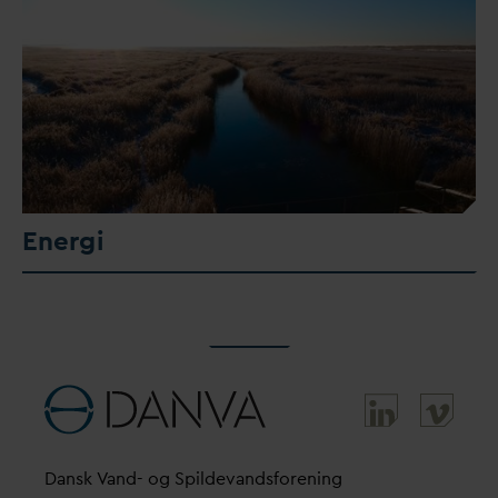
Energi
D
ansk
V
and- og Spilde
v
andsforening