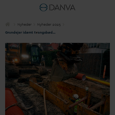
Nyheder
Nyheder 2025
Grundejer idømt t
v
angsbøder i landsretten på manglende efterkommelse af separatkloakering