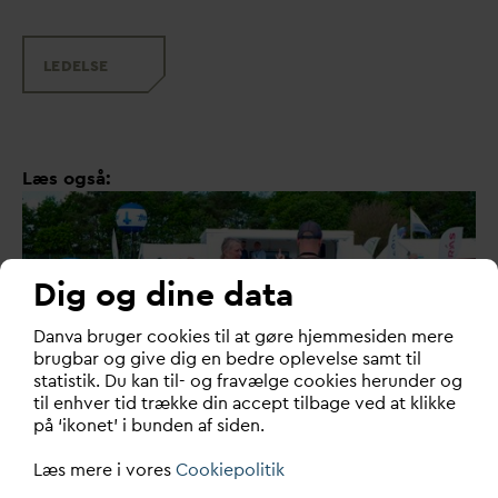
LEDELSE
Læs også:
Dig og dine data
D
an
v
a bruger cookies til at gøre hjemmesiden mere
brugbar og give dig en bedre oplevelse samt til
statistik. Du kan til- og fravælge cookies herunder og
til enhver tid trække din accept tilbage ved at klikke
på ‘ikonet’ i bunden af siden.
V
andbranchen i dialog om vejen til
Læs mere i vores
Cookiepolitik
fremtidens me
d
arbejdere