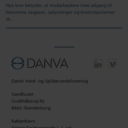
Nye krav betyder, at me
d
arbejdere med adgang til
følsomme opgaver, oplysninger og kontrolsystemer
sk…
D
ansk
V
and- og Spilde
v
andsforening
V
andhuset
Godthåbsvej 83
8660 Skanderborg
København
Vester Farimagsgade 1, 5. sal.