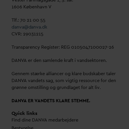
1606 København V
Tlf.: 70 21 00 55
d
an
v
a@
d
an
v
a.dk
CVR: 29031215
Transparency Register: REG 0105047100027-26
D
AN
V
A er den samlende kraft i
v
andsektoren.
Gennem stærke alliancer og klare budskaber taler
D
AN
V
A
v
andets sag, som vigtig ressource for den
grønne omstilling og grundlaget for alt liv.
D
AN
V
A ER
V
ANDETS KLARE STEMME.
Quick links
Find dine
D
AN
V
A me
d
arbejdere
Bestyrelse