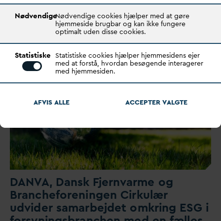
Nødvendige
Nødvendige cookies hjælper med at gøre
Rekruttering, fællesskab og faglig stolthed
v
ar i
hjemmeside brugbar og kan ikke fungere
centrum,
d
a Spilde
v
andsteknisk Forenings årsmøde s…
optimalt uden disse cookies.
Statistiske
Statistiske cookies hjælper hjemmesidens ejer
med at forstå, hvordan besøgende interagerer
med hjemmesiden.
AFVIS ALLE
ACCEPTER
V
ALGTE
D
AN
V
A,
D
ansk
F
jern
v
arme og
Brancheforeningen Cirkulær
udvider samarbejdet omkring ESG i
forsyningsbranchen med en fælles