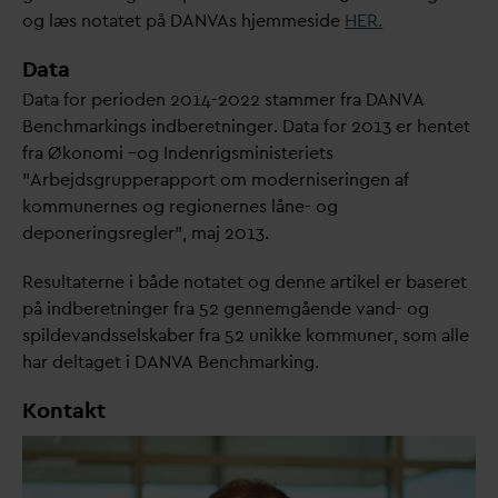
og læs notatet på
D
AN
V
As hjemmeside
HER.
D
ata
D
ata for perioden 2014-2022 stammer fra
D
AN
V
A
Benchmarkings indberetninger.
D
ata for 2013 er hentet
fra Økonomi –og Indenrigsministeriets
”Arbejdsgrupperapport om moderniseringen af
kommunernes og regionernes låne- og
deponeringsregler”, maj 2013.
Resultaterne i både notatet og denne artikel er baseret
på indberetninger fra 52 gennemgående
v
and- og
spilde
v
andsselskaber fra 52 unikke kommuner, som alle
har deltaget i
D
AN
V
A Benchmarking.
Kontakt