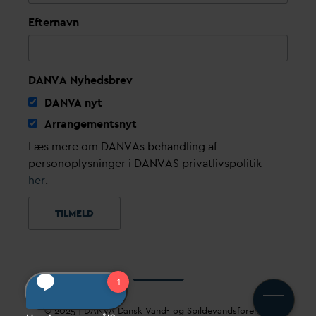
Efternavn
DANVA Nyhedsbrev
D
AN
V
A nyt
Arrangementsnyt
Læs mere om DANVAs behandling af
personoplysninger i DANVAS privatlivspolitik
her
.
© 2025 |
D
AN
V
A
D
ansk
V
and- og Spilde
v
andsforening