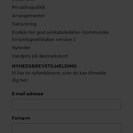
Pri
v
atlivspolitik
Arrangementer
Fakturering
Kodeks for god selskabsledelse i kommunale
forsyningsselskaber version 2
Nyheder
V
andpris på
d
anmarkskort
NYHEDSBREVS­TILMELDING
Vi har to nyhedsbreve, som du kan tilmelde
dig her:
E-mail adresse
Fornavn