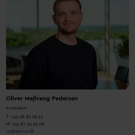
Oliver Mejlvang Pedersen
Konsulent
T: +45 28 83 69 33
M: +45 87 93 35 08
op@
d
an
v
a.dk