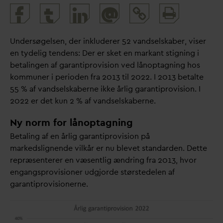
Print
@
and
share
Undersøgelsen, der inkluderer 52
v
andselskaber, viser
en tydelig tendens: Der er sket en markant stigning i
betalingen af garantiprovision ved lånoptagning hos
kommuner i perioden fra 2013 til 2022. I 2013 betalte
55 % af
v
andselskaberne ikke årlig garantiprovision. I
2022 er det kun 2 % af
v
andselskaberne.
Ny norm for lånoptagning
Betaling af en årlig garantiprovision på
markedslignende vilkår er nu blevet stan
d
arden. Dette
repræsenterer en væsentlig ændring fra 2013, hvor
engangsprovisioner udgjorde størstedelen af
garantiprovisionerne.