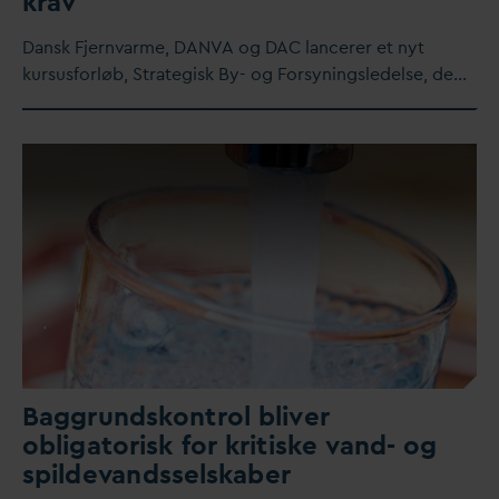
krav
D
ansk Fjern
v
arme,
D
AN
V
A og
D
AC lancerer et nyt
kursusforløb, Strategisk By- og Forsyningsledelse, de…
Baggrundskontrol bliver
obligatorisk for kritiske
v
and- og
spilde
v
andsselskaber