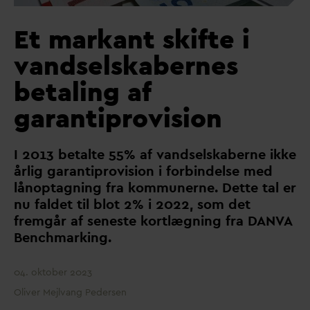
Et markant skifte i
vandselskabernes
betaling af
garantiprovision
I 2013 betalte 55% af
v
andselskaberne ikke
årlig garantiprovision i forbindelse med
lånoptagning fra kommunerne. Dette tal er
nu faldet til blot 2% i 2022, som det
fremgår af seneste kortlægning fra
D
AN
V
A
Benchmarking.
04. oktober 2023
Oliver Mejlvang Pedersen