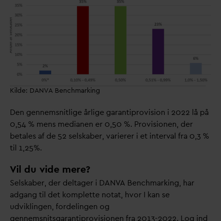
Kilde: DANVA Benchmarking
Den gennemsnitlige årlige garantiprovision i 2022 lå på
0,54 % mens medianen er 0,50 %. Provisionen, der
betales af de 52 selskaber,
v
arierer i et inter
v
al fra 0,3 %
til 1,25%.
Vil du vide mere?
Selskaber, der deltager i
D
AN
V
A Benchmarking, har
adgang til det komplette notat, hvor I kan se
udviklingen, fordelingen og
gennemsnitsgarantiprovisionen fra 2013-2022. Log ind