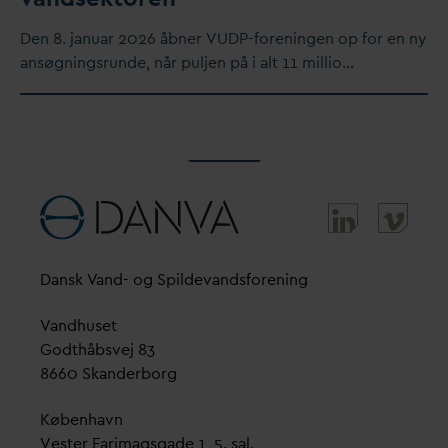
Den 8. januar 2026 åbner VUDP-foreningen op for en ny
ansøgningsrunde, når puljen på i alt 11 millio…
D
ansk
V
and- og Spilde
v
andsforening
V
andhuset
Godthåbsvej 83
8660 Skanderborg
København
Vester Farimagsgade 1, 5. sal.