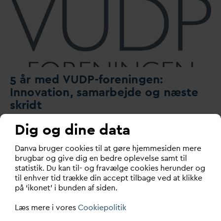
5 år med VUDP-foreningen:
Inno
v
ation, samarbejde og næste
skridt
Dig og dine data
VUDP-foreningen inviterer til fejring af vores 5-års
jubilæum.
D
an
v
a bruger cookies til at gøre hjemmesiden mere
brugbar og give dig en bedre oplevelse samt til
statistik. Du kan til- og fravælge cookies herunder og
til enhver tid trække din accept tilbage ved at klikke
på ‘ikonet’ i bunden af siden.
Læs mere i vores
Cookiepolitik