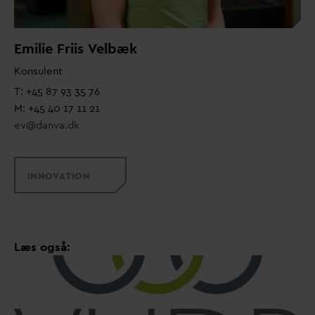
Emilie Friis
V
elbæk
Konsulent
T: +45 87 93 35 76
M: +45 40 17 11 21
ev@
d
an
v
a.dk
INNO
V
ATION
Læs også: