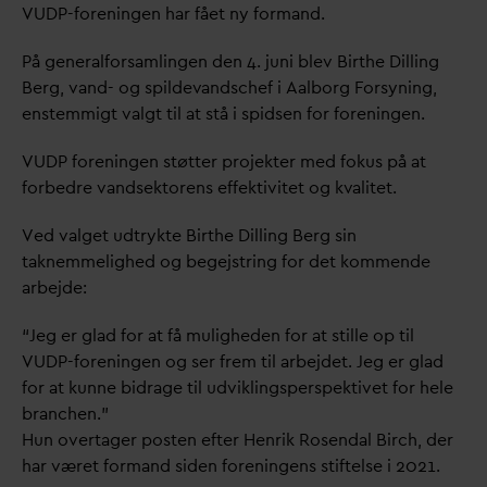
VUDP-foreningen har fået ny formand.
På generalforsamlingen den 4. juni blev Birthe Dilling
Berg,
v
and- og spilde
v
andschef i Aalborg Forsyning,
enstemmigt
v
algt til at stå i spidsen for foreningen.
VUDP foreningen støtter projekter med fokus på at
forbedre
v
andsektorens effektivitet og k
v
alitet.
Ved
v
alget udtrykte Birthe Dilling Berg sin
taknemmelighed og begejstring for det kommende
arbejde:
“Jeg er glad for at få muligheden for at stille op til
VUDP-foreningen og ser frem til arbejdet. Jeg er glad
for at kunne bidrage til udviklingsperspektivet for hele
branchen.”
Hun overtager posten efter Henrik Rosen
d
al Birch, der
har været formand siden foreningens stiftelse i 2021.