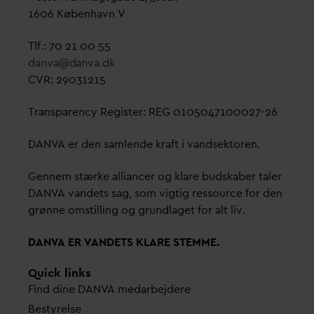
1606 København V
Tlf.: 70 21 00 55
d
an
v
a@
d
an
v
a.dk
CVR: 29031215
Transparency Register: REG 0105047100027-26
D
AN
V
A er den samlende kraft i
v
andsektoren.
Gennem stærke alliancer og klare budskaber taler
D
AN
V
A
v
andets sag, som vigtig ressource for den
grønne omstilling og grundlaget for alt liv.
D
AN
V
A ER
V
ANDETS KLARE STEMME.
Quick links
Find dine
D
AN
V
A me
d
arbejdere
Bestyrelse