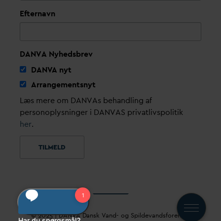
Efternavn
DANVA Nyhedsbrev
D
AN
V
A nyt
Arrangementsnyt
Læs mere om DANVAs behandling af
personoplysninger i DANVAS privatlivspolitik
her
.
© 2025 |
D
AN
V
A
D
ansk
V
and- og Spilde
v
andsforening