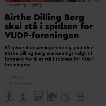
Foto: Aalborg Forsyning
Birthe Dilling Berg
skal stå i spidsen for
VUDP-foreningen
P
å generalforsamlingen den 4. juni blev
Birthe Dilling Berg enstemmigt
v
algt til
formand for til at stå i spidsen for VUDP-
foreningen.
25. juni 2025
Emilie Friis Velbæk
Print
@
and
share