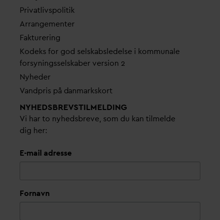
Pri
v
atlivspolitik
Arrangementer
Fakturering
Kodeks for god selskabsledelse i kommunale
forsyningsselskaber version 2
Nyheder
V
andpris på
d
anmarkskort
NYHEDSBREVS­TILMELDING
Vi har to nyhedsbreve, som du kan tilmelde
dig her:
E-mail adresse
Fornavn