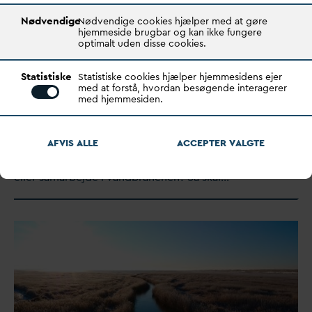
Nødvendige
Nødvendige cookies hjælper med at gøre
hjemmeside brugbar og kan ikke fungere
optimalt uden disse cookies.
Statistiske
Statistiske cookies hjælper hjemmesidens ejer
med at forstå, hvordan besøgende interagerer
Ny ansøgningsrunde: Søg og få del
med hjemmesiden.
i 11 mio. kr. til udvikling af
v
andsektoren
AFVIS ALLE
ACCEPTER
V
ALGTE
Har I en projektidé, der kan styrke effektivitet, k
v
alitet
eller samarbejde i
v
andbranchen? Så skal…