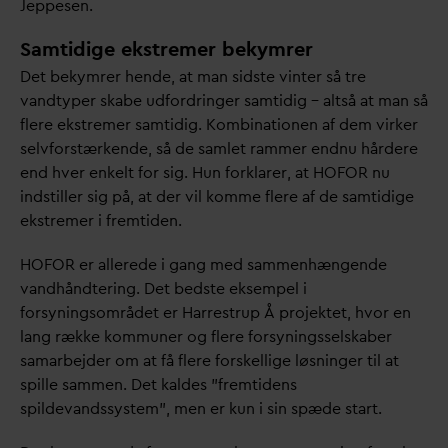
Jeppesen.
Samtidige ekstremer bekymrer
Det bekymrer hende, at man sidste vinter så tre
v
andtyper skabe udfordringer samtidig – altså at man så
flere ekstremer samtidig. Kombinationen af dem virker
selvforstærkende, så de samlet rammer endnu hårdere
end hver enkelt for sig. Hun forklarer, at HOFOR nu
indstiller sig på, at der vil komme flere af de samtidige
ekstremer i fremtiden.
HOFOR er allerede i gang med sammenhængende
v
andhåndtering. Det bedste eksempel i
forsyningsområdet er Harrestrup Å projektet, hvor en
lang række kommuner og flere forsyningsselskaber
samarbejder om at få flere forskellige løsninger til at
spille sammen. Det kaldes ”fremtidens
spilde
v
andssystem”, men er kun i sin spæde start.