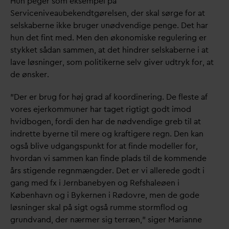
Hun peger som eksempel på
Serviceniveaubekendtgørelsen, der skal sørge for at
selskaberne ikke bruger unødvendige penge. Det har
hun det fint med. Men den økonomiske regulering er
stykket så
d
an sammen, at det hindrer selskaberne i at
lave løsninger, som politikerne selv giver udtryk for, at
de ønsker.
”Der er brug for høj grad af koordinering. De fleste af
vores ejerkommuner har taget rigtigt godt imod
hvidbogen, fordi den har de nødvendige greb til at
indrette byerne til mere og kraftigere regn. Den kan
også blive udgangspunkt for at finde modeller for,
hvor
d
an vi sammen kan finde plads til de kommende
års stigende regnmængder. Det er vi allerede godt i
gang med fx i Jernbanebyen og Refshaleøen i
København og i Bykernen i Rødovre, men de gode
løsninger skal på sigt også rumme stormflod og
grund
v
and, der nærmer sig terræn,” siger Marianne