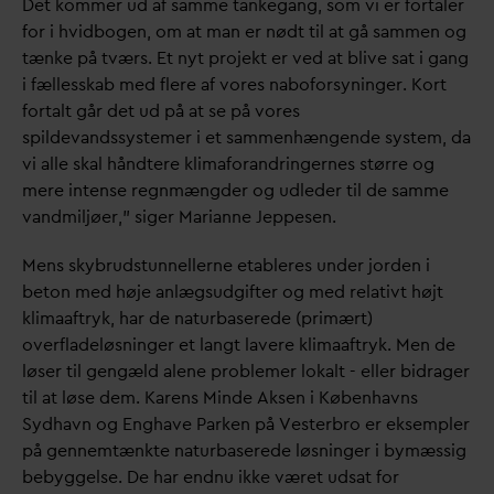
Det kommer ud af samme tankegang, som vi er fortaler
for i hvidbogen, om at man er nødt til at gå sammen og
tænke på tværs. Et nyt projekt er ved at blive sat i gang
i fællesskab med flere af vores naboforsyninger. Kort
fortalt går det ud på at se på vores
spilde
v
andssystemer i et sammenhængende system,
d
a
vi alle skal håndtere klimaforandringernes større og
mere intense regnmængder og udleder til de samme
v
andmiljøer,” siger Marianne Jeppesen.
Mens skybrudstunnellerne etableres under jorden i
beton med høje anlægsudgifter og med relativt højt
klimaaftryk, har de naturbaserede (primært)
overfladeløsninger et langt lavere klimaaftryk. Men de
løser til gengæld alene problemer lokalt - eller bidrager
til at løse dem. Karens Minde Aksen i Københavns
Sydhavn og Enghave Parken på Vesterbro er eksempler
på gennemtænkte naturbaserede løsninger i bymæssig
bebyggelse. De har endnu ikke været udsat for