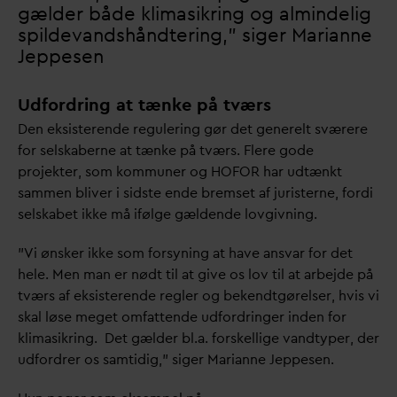
gælder både klimasikring og almindelig
spilde
v
andshåndtering,” siger Marianne
Jeppesen
Udfordring at tænke på tværs
Den eksisterende regulering gør det generelt sværere
for selskaberne at tænke på tværs. Flere gode
projekter, som kommuner og HOFOR har udtænkt
sammen bliver i sidste ende bremset af juristerne, fordi
selskabet ikke må ifølge gældende lovgivning.
”Vi ønsker ikke som forsyning at have ans
v
ar for det
hele. Men man er nødt til at give os lov til at arbejde på
tværs af eksisterende regler og bekendtgørelser, hvis vi
skal løse meget omfattende udfordringer inden for
klimasikring. Det gælder bl.a. forskellige
v
andtyper, der
udfordrer os samtidig,” siger Marianne Jeppesen.