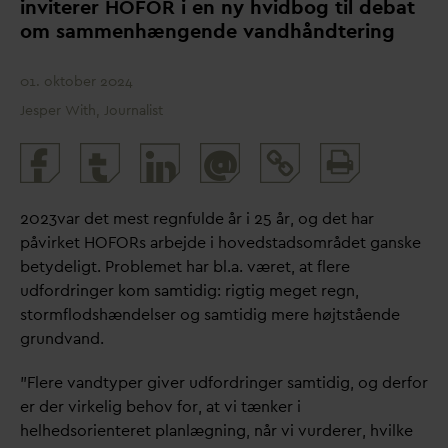
inviterer HOFOR i en ny hvidbog til debat
om sammenhængende
v
andhåndtering
01. oktober 2024
Jesper With, Journalist
Print
@
and
share
2023
v
ar det mest regnfulde år i 25 år, og det har
påvirket HOFORs arbejde i hovedstadsområdet ganske
betydeligt. Problemet har bl.a. været, at flere
udfordringer kom samtidig: rigtig meget regn,
stormflodshændelser og samtidig mere højtstående
grund
v
and.
”Flere
v
andtyper giver udfordringer samtidig, og derfor
er der virkelig behov for, at vi tænker i
helhedsorienteret planlægning, når vi vurderer, hvilke