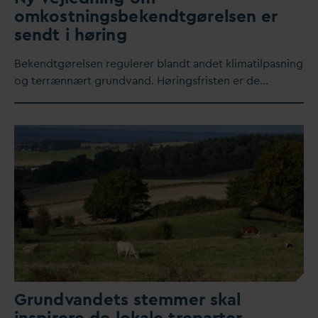
omkostningsbekendtgørelsen er
sendt i høring
Bekendtgørelsen regulerer blandt andet klimatilpasning
og terrænnært grund
v
and. Høringsfristen er de…
Grund
v
andets stemmer skal
inspirere de lokale treparter