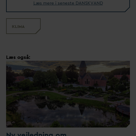
Læs mere i seneste
D
ANSK
V
AND
KLIMA
Læs også:
Ny vejledning om