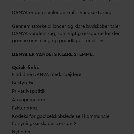
D
AN
V
A er den samlende kraft i
v
andsektoren.
Gennem stærke alliancer og klare budskaber taler
D
AN
V
A
v
andets sag, som vigtig ressource for den
grønne omstilling og grundlaget for alt liv.
D
AN
V
A ER
V
ANDETS KLARE STEMME.
Quick links
Find dine
D
AN
V
A me
d
arbejdere
Bestyrelse
Pri
v
atlivspolitik
Arrangementer
Fakturering
Kodeks for god selskabsledelse i kommunale
forsyningsselskaber version 2
Nyheder