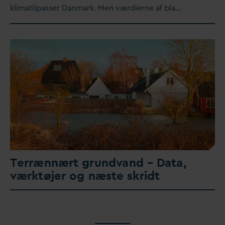
klimatilpasser
D
anmark. Men værdierne af bla…
Terrænnært grund
v
and –
D
ata,
værktøjer og næste skridt