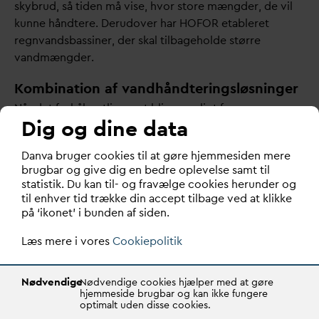
skybrud, så tiden må vise, hvor store mængder, de vil
kunne håndtere. Derudover har HOFOR etableret
regn
v
andsbassiner, der skal tilbageholde større
v
andmængder.
Kombination af vandhåndteringsløsninger
Når det forhåbentlig snart bliver muligt for
Dig og dine data
forsyningsselskaberne at håndtere højtstående
grund
v
and alene eller sammen med andre løsninger, så
D
an
v
a bruger cookies til at gøre hjemmesiden mere
skal man tænke ind, at man risikerer at løse et problem
brugbar og give dig en bedre oplevelse samt til
for så at skabe et andet.
statistik. Du kan til- og fravælge cookies herunder og
til enhver tid trække din accept tilbage ved at klikke
Vi ser det samtidig som en vigtig opgave at gå i dialog
på ‘ikonet’ i bunden af siden.
med borgere og virksomheder, som pludselig står med
Læs mere i vores
Cookiepolitik
en oversvømmelse, eller som er nødt til at forebygge
fremtidige udfordringer, fordi der falder mere regn, og
jorden er så våd, at regnen ikke kan trænge ned.
Nødvendige
Nødvendige cookies hjælper med at gøre
Tidligere
v
ar der et generelt stort fokus på at lægge
hjemmeside brugbar og kan ikke fungere
optimalt uden disse cookies.
dræn rundt om huse eller etageejendomme. Men hvis