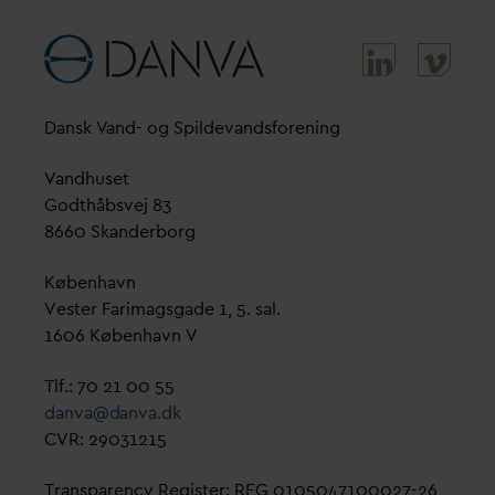
D
ansk
V
and- og Spilde
v
andsforening
V
andhuset
Godthåbsvej 83
8660 Skanderborg
København
Vester Farimagsgade 1, 5. sal.
1606 København V
Tlf.: 70 21 00 55
d
an
v
a@
d
an
v
a.dk
CVR: 29031215
Transparency Register: REG 0105047100027-26