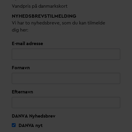
V
andpris på
d
anmarkskort
NYHEDSBREVS­TILMELDING
Vi har to nyhedsbreve, som du kan tilmelde
dig her:
E-mail adresse
Fornavn
Efternavn
DANVA Nyhedsbrev
D
AN
V
A nyt