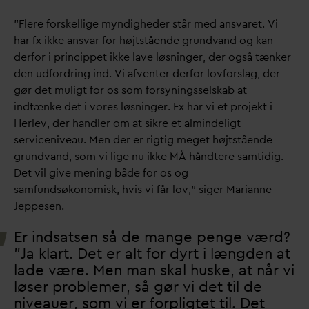
”Flere forskellige myndigheder står med ans
v
aret. Vi
har fx ikke ans
v
ar for højtstående grund
v
and og kan
derfor i princippet ikke lave løsninger, der også tænker
den udfordring ind. Vi afventer derfor lovforslag, der
gør det muligt for os som forsyningsselskab at
indtænke det i vores løsninger. Fx har vi et projekt i
Herlev, der handler om at sikre et almindeligt
serviceniveau. Men der er rigtig meget højtstående
grund
v
and, som vi lige nu ikke MÅ håndtere samtidig.
Det vil give mening både for os og
samfundsøkonomisk, hvis vi får lov,” siger Marianne
Jeppesen.
Er indsatsen så de mange penge værd?
”Ja klart. Det er alt for dyrt i længden at
lade være. Men man skal huske, at når vi
løser problemer, så gør vi det til de
niveauer, som vi er forpligtet til. Det