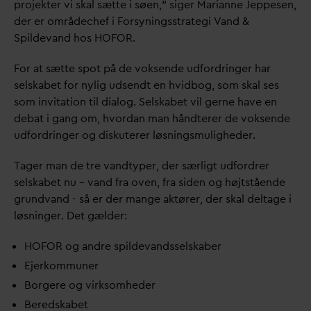
projekter vi skal sætte i søen,” siger Marianne Jeppesen,
der er områdechef i Forsyningsstrategi
V
and &
Spilde
v
and hos HOFOR.
For at sætte spot på de voksende udfordringer har
selskabet for nylig udsendt en hvidbog, som skal ses
som invitation til dialog. Selskabet vil gerne have en
debat i gang om, hvor
d
an man håndterer de voksende
udfordringer og diskuterer løsningsmuligheder.
Tager man de tre
v
andtyper, der særligt udfordrer
selskabet nu –
v
and fra oven, fra siden og højtstående
grund
v
and - så er der mange aktører, der skal deltage i
løsninger. Det gælder:
HOFOR og andre spilde
v
andsselskaber
Ejerkommuner
Borgere og virksomheder
Beredskabet