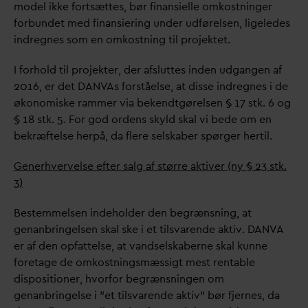
model ikke fortsættes, bør finansielle omkostninger
forbundet med finansiering under udførelsen, ligeledes
indregnes som en omkostning til projektet.
I forhold til projekter, der afsluttes inden udgangen af
2016, er det
D
AN
V
As forståelse, at disse indregnes i de
økonomiske rammer via bekendtgørelsen § 17 stk. 6 og
§ 18 stk. 5. For god ordens skyld skal vi bede om en
bekræftelse herpå,
d
a flere selskaber spørger hertil.
Generhvervelse efter salg af større aktiver (ny § 23 stk.
3)
Bestemmelsen indeholder den begrænsning, at
genanbringelsen skal ske i et tils
v
arende aktiv.
D
AN
V
A
er af den opfattelse, at
v
andselskaberne skal kunne
foretage de omkostningsmæssigt mest rentable
dispositioner, hvorfor begrænsningen om
genanbringelse i ”et tils
v
arende aktiv” bør fjernes,
d
a