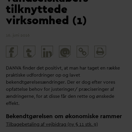
tilknyttede
virksomhed (1)
16. juni 2016
Print
@
and
share
D
AN
V
A finder det positivt, at man har taget en række
praktiske udfordringer op og lavet
bekendtgørelsesændringer. Der er dog efter vores
opfattelse behov for justeringer/ præciseringer af
ændringerne, for at disse får den rette og ønskede
effekt.
Bekendtgørelsen om økonomiske rammer
Tilbagebetaling af vejbidrag (ny § 11 stk. 9)