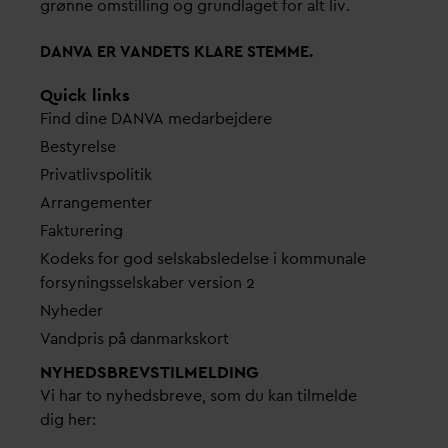
grønne omstilling og grundlaget for alt liv.
D
AN
V
A ER
V
ANDETS KLARE STEMME.
Quick links
Find dine
D
AN
V
A me
d
arbejdere
Bestyrelse
Pri
v
atlivspolitik
Arrangementer
Fakturering
Kodeks for god selskabsledelse i kommunale
forsyningsselskaber version 2
Nyheder
V
andpris på
d
anmarkskort
NYHEDSBREVS­TILMELDING
Vi har to nyhedsbreve, som du kan tilmelde
dig her: