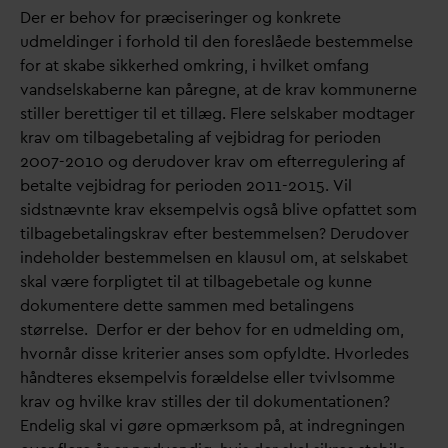
Der er behov for præciseringer og konkrete
udmeldinger i forhold til den foreslåede bestemmelse
for at skabe sikkerhed omkring, i hvilket omfang
v
andselskaberne kan påregne, at de krav kommunerne
stiller berettiger til et tillæg. Flere selskaber modtager
krav om tilbagebetaling af vejbidrag for perioden
2007-2010 og derudover krav om efterregulering af
betalte vejbidrag for perioden 2011-2015. Vil
sidstnævnte krav eksempelvis også blive opfattet som
tilbagebetalingskrav efter bestemmelsen? Derudover
indeholder bestemmelsen en klausul om, at selskabet
skal være forpligtet til at tilbagebetale og kunne
dokumentere dette sammen med betalingens
størrelse. Derfor er der behov for en udmelding om,
hvornår disse kriterier anses som opfyldte. Hvorledes
håndteres eksempelvis forældelse eller tvivlsomme
krav og hvilke krav stilles der til dokumentationen?
Endelig skal vi gøre opmærksom på, at indregningen