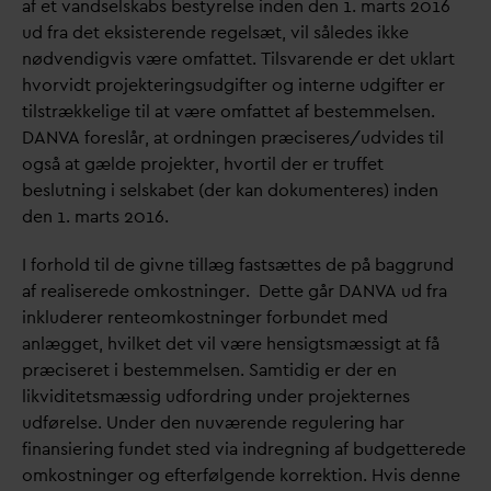
af et
v
andselskabs bestyrelse inden den 1. marts 2016
ud fra det eksisterende regelsæt, vil således ikke
nødvendigvis være omfattet. Tils
v
arende er det uklart
hvorvidt projekteringsudgifter og interne udgifter er
tilstrækkelige til at være omfattet af bestemmelsen.
D
AN
V
A foreslår, at ordningen præciseres/udvides til
også at gælde projekter, hvortil der er truffet
beslutning i selskabet (der kan dokumenteres) inden
den 1. marts 2016.
I forhold til de givne tillæg fastsættes de på baggrund
af realiserede omkostninger. Dette går
D
AN
V
A ud fra
inkluderer renteomkostninger forbundet med
anlægget, hvilket det vil være hensigtsmæssigt at få
præciseret i bestemmelsen. Samtidig er der en
likviditetsmæssig udfordring under projekternes
udførelse. Under den nuværende regulering har
finansiering fundet sted via indregning af budgetterede
omkostninger og efterfølgende korrektion. Hvis denne