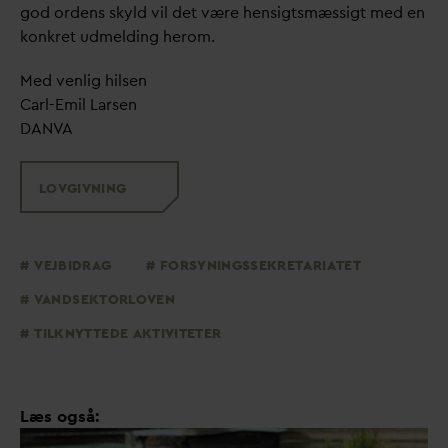
god ordens skyld vil det være hensigtsmæssigt med en
konkret udmelding herom.
Med venlig hilsen
Carl-Emil Larsen
D
AN
V
A
LOVGIVNING
VEJBIDRAG
FORSYNINGSSEKRETARIATET
V
ANDSEKTORLOVEN
TILKNYTTEDE AKTIVITETER
Læs også: