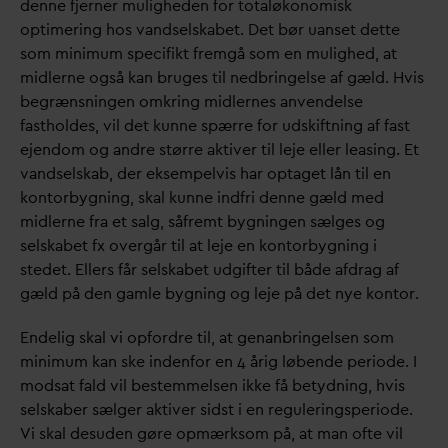
denne fjerner muligheden for totaløkonomisk
optimering hos
v
andselskabet. Det bør uanset dette
som minimum specifikt fremgå som en mulighed, at
midlerne også kan bruges til nedbringelse af gæld. Hvis
begrænsningen omkring midlernes anvendelse
fastholdes, vil det kunne spærre for udskiftning af fast
ejendom og andre større aktiver til leje eller leasing. Et
v
andselskab, der eksempelvis har optaget lån til en
kontorbygning, skal kunne indfri denne gæld med
midlerne fra et salg, såfremt bygningen sælges og
selskabet fx overgår til at leje en kontorbygning i
stedet. Ellers får selskabet udgifter til både afdrag af
gæld på den gamle bygning og leje på det nye kontor.
Endelig skal vi opfordre til, at genanbringelsen som
minimum kan ske indenfor en 4 årig løbende periode. I
modsat fald vil bestemmelsen ikke få betydning, hvis
selskaber sælger aktiver sidst i en reguleringsperiode.
Vi skal desuden gøre opmærksom på, at man ofte vil