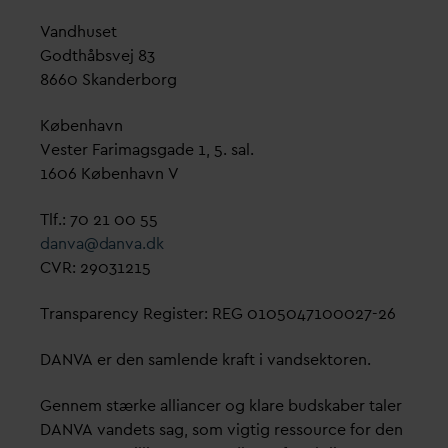
V
andhuset
Godthåbsvej 83
8660 Skanderborg
København
Vester Farimagsgade 1, 5. sal.
1606 København V
Tlf.: 70 21 00 55
d
an
v
a@
d
an
v
a.dk
CVR: 29031215
Transparency Register: REG 0105047100027-26
D
AN
V
A er den samlende kraft i
v
andsektoren.
Gennem stærke alliancer og klare budskaber taler
D
AN
V
A
v
andets sag, som vigtig ressource for den