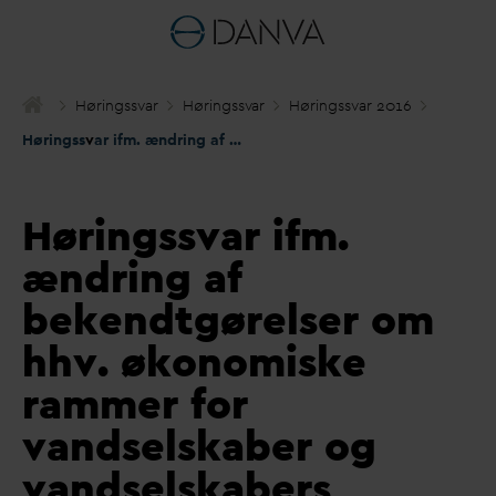
Høringss
v
ar
Høringss
v
ar
Høringss
v
ar 2016
Høringss
v
ar ifm. ændring af bekendtgørelser om hhv. økonomiske rammer for
Høringssvar ifm.
ændring af
bekendtgørelser om
hhv. økonomiske
rammer for
vandselskaber og
vandselskabers