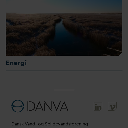
Energi
D
ansk
V
and- og Spilde
v
andsforening