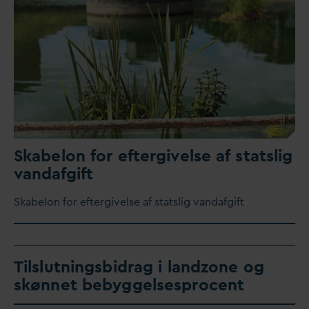
Skabelon for eftergivelse af statslig
v
an
d
afgift
Skabelon for eftergivelse af statslig
v
an
d
afgift
Tilslutningsbidrag i landzone og
skønnet bebyggelsesprocent