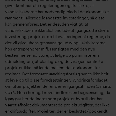
giver kontinuitet i reguleringen og skal sikre, at
v
andselskaberne har nødvendig plads i de økonomiske
rammer til allerede igangsatte investeringer, så disse
kan gennemføres. Det er desuden vigtigt, at
v
andselskaberne ikke skal undlade at igangsætte større
investeringsprojekter op til e
v
alueringer af reglerne,
d
a
det vil give uhensigtsmæssige udsving i aktiviteterne
hos entreprenører m.fl. Hensigten med den nye
bestemmelse må være, at følge op på ministerens
udmelding om, at planlagte og delvist gennemførte
projekter ikke må lande mellem de to økonomiske
regimer. Det fremsatte ændringsforslag synes ikke helt
at leve op til disse forudsætninger. Ændringsforslaget
omfatter projekter, der er der er igangsat inden 1. marts
2016. Men i høringsbrevet indføres en begrænsning,
d
a
igangsat her defineres som projekter hvortil der har
været afholdt dokumenterede projektudgifter, der ikke
er driftsudgifter. Projekter, der er besluttet/godkendt