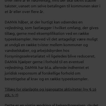
over flere år er nødvendig, hvis der skal sikres stabile
takster, uanset om selve betalingen til kommunen sker i
et år eller over flere år.
D
AN
V
A håber, at der hurtigt kan udsendes en
vejledning, som fastlægger i hvilket omfang, der gives
tillæg, gerne med eksemplifikation ved en række
typeeksempler. Herved vil det antageligt være muligt
at undgå en række tvister mellem kommuner og
v
andselskaber, og arbejdsbyrden hos
Forsyningssekretariatet vil ligeledes blive reduceret.
D
AN
V
A hjælper gerne i forhold til en eventuel
vejledning.
D
AN
V
A har bl.a. allerede indhentet et
juridisk responsum af forskellige forhold om
berettigelse af krav og en række typeeksempler.
Tillæg for planlagte og igangsatte aktiviteter (ny § 16
stk. 5-7)
Dette er en vigtig ændring af bekendtgørelsen,
d
a det