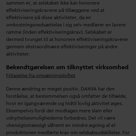
sammen er, at selskabet ikke kan honorere
effektiviseringskravene på tillæggene ved at
effektivisere på disse aktiviteter,
d
a en
omkostningsnedsættelse i sig selv medfører en lavere
ramme (inden effektiviseringskrav). Selskabet er
dermed tvunget til at honorere effektiviseringskravene
gennem ekstraordinære effektiviseringer på andre
aktiviteter.
Bekendtgørelsen om tilknyttet virksomhed
Fritagelse fra omsætningsloftet
Denne ændring er meget positiv.
D
AN
V
A har den
forståelse, at bestemmelsen også omfatter de tilfælde,
hvor en igangværende og hidtil lovlig aktivitet øges.
Eksempelvis fordi der modtages mere slam eller
udnyttelsesmulighederne forbedres. Det vil være
uhensigtsmæssigt såfremt en mindre øgning af el-
produktionen medførte krav om selskabsudskillelse. For