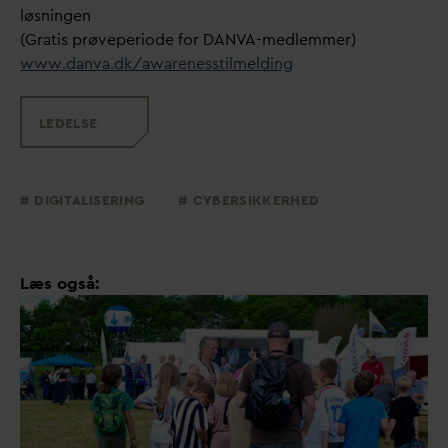
løsningen
(Gratis prøveperiode for
D
AN
V
A-medlemmer)
www.
d
an
v
a.dk/awarenesstilmelding
LEDELSE
DIGITALISERING
CYBERSIKKERHED
Læs også: