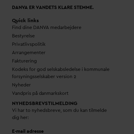
D
AN
V
A ER
V
ANDETS KLARE STEMME.
Quick links
Find dine
D
AN
V
A me
d
arbejdere
Bestyrelse
Pri
v
atlivspolitik
Arrangementer
Fakturering
Kodeks for god selskabsledelse i kommunale
forsyningsselskaber version 2
Nyheder
V
andpris på
d
anmarkskort
NYHEDSBREVS­TILMELDING
Vi har to nyhedsbreve, som du kan tilmelde
dig her:
E-mail adresse