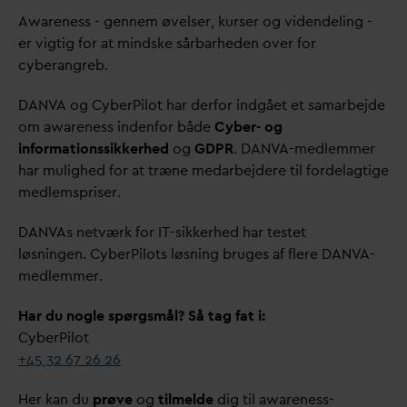
Awareness - gennem øvelser, kurser og videndeling -
er vigtig for at mindske sårbarheden over for
cyberangreb.
D
AN
V
A og CyberPilot har derfor indgået et samarbejde
om awareness indenfor både
Cyber- og
informationssikkerhed
og
GDPR
.
D
AN
V
A-medlemmer
har mulighed for at træne me
d
arbejdere til fordelagtige
medlemspriser.
D
AN
V
As netværk for IT-sikkerhed har testet
løsningen. CyberPilots løsning bruges af flere
D
AN
V
A-
medlemmer.
Har du nogle spørgsmål? Så tag fat i:
CyberPilot
+45 32 67 26 26
Her kan du
prøve
og
tilmelde
dig til awareness-