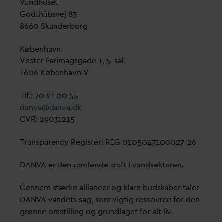
V
andhuset
Godthåbsvej 83
8660 Skanderborg
København
Vester Farimagsgade 1, 5. sal.
1606 København V
Tlf.: 70 21 00 55
d
an
v
a@
d
an
v
a.dk
CVR: 29031215
Transparency Register: REG 0105047100027-26
D
AN
V
A er den samlende kraft i
v
andsektoren.
Gennem stærke alliancer og klare budskaber taler
D
AN
V
A
v
andets sag, som vigtig ressource for den
grønne omstilling og grundlaget for alt liv.