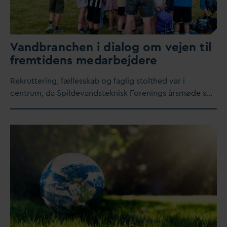
V
andbranchen i dialog om vejen til
fremtidens me
d
arbejdere
Rekruttering, fællesskab og faglig stolthed
v
ar i
centrum,
d
a Spilde
v
andsteknisk Forenings årsmøde s…