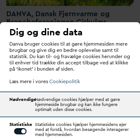
D
AN
V
A,
D
ansk
F
jern
v
arme og
Brancheforeningen Cirkulær
udvider samarbejdet omkring ESG i
Dig og dine data
forsyningsbranchen med en fælles
D
an
v
a bruger cookies til at gøre hjemmesiden mere
tema
d
ag
brugbar og give dig en bedre oplevelse samt til
statistik. Du kan til- og fravælge cookies herunder og
Få styr på lovgivning, rapportering og bæredygtighed
til enhver tid trække din accept tilbage ved at klikke
som strategisk værktøj.
på ‘ikonet’ i bunden af siden.
Læs mere i vores
Cookiepolitik
Nødvendige
Nødvendige cookies hjælper med at gøre
hjemmeside brugbar og kan ikke fungere
optimalt uden disse cookies.
Statistiske
Statistiske cookies hjælper hjemmesidens ejer
med at forstå, hvordan besøgende interagerer
med hjemmesiden.