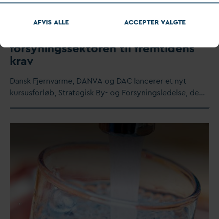
AFVIS ALLE
ACCEPTER
V
ALGTE
Nyt kursusforløb skal ruste
forsyningssektoren til fremtidens
krav
D
ansk Fjern
v
arme,
D
AN
V
A og
D
AC lancerer et nyt
kursusforløb, Strategisk By- og Forsyningsledelse, de…