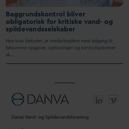
Baggrundskontrol bliver
obligatorisk for kritiske
v
and- og
spilde
v
andsselskaber
Nye krav betyder, at me
d
arbejdere med adgang til
følsomme opgaver, oplysninger og kontrolsystemer
sk…
D
ansk
V
and- og Spilde
v
andsforening