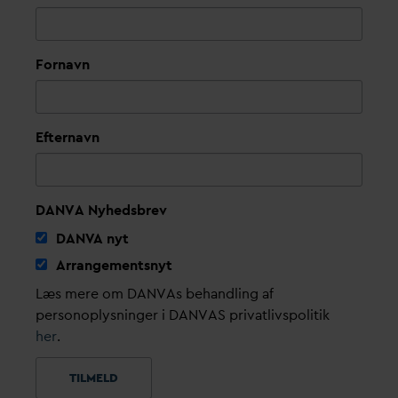
Fornavn
Efternavn
DANVA Nyhedsbrev
D
AN
V
A nyt
Arrangementsnyt
Læs mere om DANVAs behandling af
personoplysninger i DANVAS privatlivspolitik
her
.