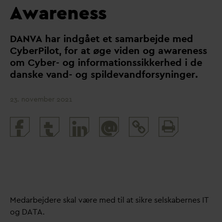
Awareness
D
AN
V
A har indgået et samarbejde med
CyberPilot, for at øge viden og awareness
om Cyber- og informationssikkerhed i de
d
anske
v
and- og spilde
v
andforsyninger.
23. november 2021
Print
@
and
share
Me
d
arbejdere skal være med til at sikre selskabernes IT
og
D
ATA.