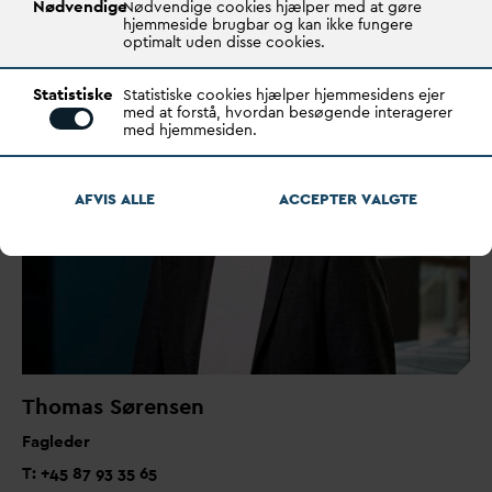
Nødvendige
Nødvendige cookies hjælper med at gøre
hjemmeside brugbar og kan ikke fungere
optimalt uden disse cookies.
Statistiske
Statistiske cookies hjælper hjemmesidens ejer
med at forstå, hvordan besøgende interagerer
med hjemmesiden.
AFVIS ALLE
ACCEPTER
V
ALGTE
Thomas Sørensen
Fagleder
T: +45 87 93 35 65