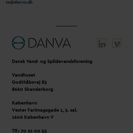
ts@
d
an
v
a.dk
D
ansk
V
and- og Spilde
v
andsforening
V
andhuset
Godthåbsvej 83
8660 Skanderborg
København
Vester Farimagsgade 1, 5. sal.
1606 København V
Tlf.: 70 21 00 55