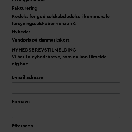
Fakturering
Kodeks for god selskabsledelse i kommunale
forsyningsselskaber version 2
Nyheder
V
andpris på
d
anmarkskort
NYHEDSBREVS­TILMELDING
Vi har to nyhedsbreve, som du kan tilmelde
dig her:
E-mail adresse
Fornavn
Efternavn