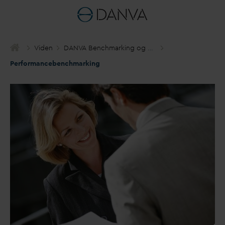
Viden
D
AN
V
A Benchmarking og Statistik
Performancebenchmarking