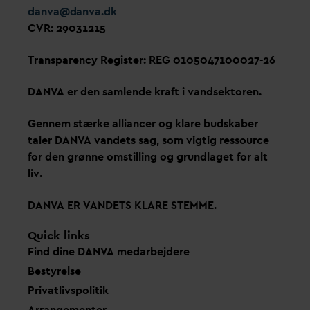
d
an
v
a@
d
an
v
a.dk
CVR: 29031215
Transparency Register: REG 0105047100027-26
D
AN
V
A er den samlende kraft i
v
andsektoren.
Gennem stærke alliancer og klare budskaber
taler
D
AN
V
A
v
andets sag, som vigtig ressource
for den grønne omstilling og grundlaget for alt
liv.
D
AN
V
A ER
V
ANDETS KLARE STEMME.
Quick links
Find dine
D
AN
V
A me
d
arbejdere
Bestyrelse
Pri
v
atlivspolitik
Arrangementer