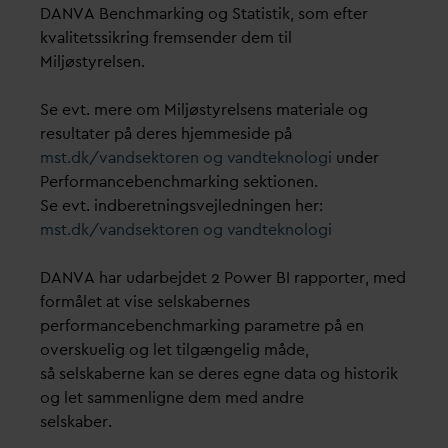
DANVA Benchmarking og Statistik, som efter
kvalitetssikring fremsender dem til
Miljøstyrelsen.
Se evt. mere om Miljøstyrelsens materiale og
resultater på deres hjemmeside på
mst.dk/
v
andsektoren og
v
andteknologi
under
Performancebenchmarking sektionen.
Se evt. indberetningsvejledningen her:
mst.dk/
v
andsektoren og
v
andteknologi
DANVA har udarbejdet 2 Power BI rapporter, med
formålet at vise selskabernes
performancebenchmarking parametre på en
overskuelig og let tilgængelig måde,
så selskaberne kan se deres egne data og historik
og let sammenligne dem med andre
selskaber.