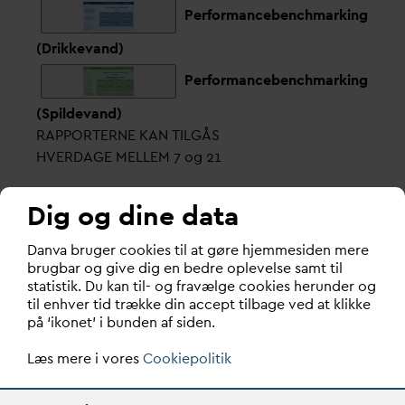
Performancebenchmarking
(Drikkevand)
Performancebenchmarking
(Spildevand)
RAPPORTERNE KAN TILGÅS
HVERDAGE MELLEM 7 og 21
Dig og dine data
Forslag til forbedringer af de interaktive rapporter
D
an
v
a bruger cookies til at gøre hjemmesiden mere
kan sendes til:
brugbar og give dig en bedre oplevelse samt til
statistik. Du kan til- og fravælge cookies herunder og
til enhver tid trække din accept tilbage ved at klikke
Rasmus Povlsen: rp@danva.dk
på ‘ikonet’ i bunden af siden.
Thomas Sørensen: ts@danva.dk
Læs mere i vores
Cookiepolitik
Thomas Sørensen