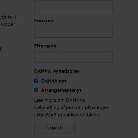
edelse i
Fornavn
lskaber
Efternavn
t
DANVA Nyhedsbrev
D
AN
V
A nyt
Arrangementsnyt
Læs mere om DANVAs
behandling af personoplysninger
i DANVAS privatlivspolitik
her
.