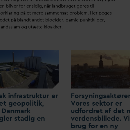
n bliver for ensidig, når landbruget gøres til
orklaring på et mere sammensat problem. Her peges
tedet på blandt andet biocider, gamle punktkilder,
v
andsslam og utætte kloakker.
isk infrastruktur er
Forsyningsaktører
et geopolitik,
Vores sektor er
n
D
anmark
udfordret af det 
ler stadig en
verdensbillede. Vi
brug for en ny