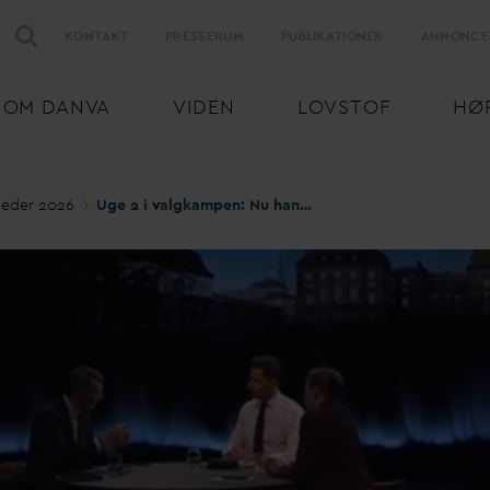
KONTAKT
PRESSERUM
PUBLIKATIONER
ANNONCE
OM
D
AN
V
A
VIDEN
LOVSTOF
HØ
eder 2026
Uge 2 i
v
algkampen: Nu handler
v
anddebatten også 