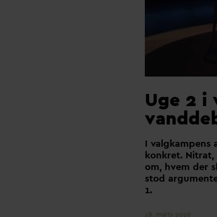
Uge 2 i
vanddeb
I
v
algkampens 
konkret. Nitrat
om, hvem der sk
stod argumente
1.
18. marts 2026