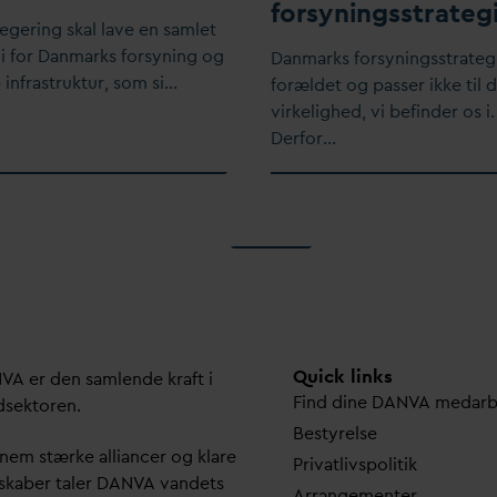
forsyningsstrateg
egering skal lave en samlet
i for
D
anmarks forsyning og
D
anmarks forsyningsstrategi
e infrastruktur, som si…
forældet og passer ikke til 
virkelighed, vi befinder os i.
Derfor…
Quick links
N
V
A er den samlende kraft i
Find dine
D
AN
V
A me
d
ar
dsektoren.
Bestyrelse
em stærke alliancer og klare
Pri
v
atlivspolitik
skaber taler
D
AN
V
A
v
andets
Arrangementer