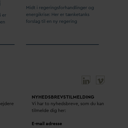
i
Midt i regeringsforhandlinger og
energikrise: Her er tænketanks
 er
forslag til en ny regering
den
NYHEDSBREVS­TILMELDING
bejdere
Vi har to nyhedsbreve, som du kan
tilmelde dig her:
E-mail adresse