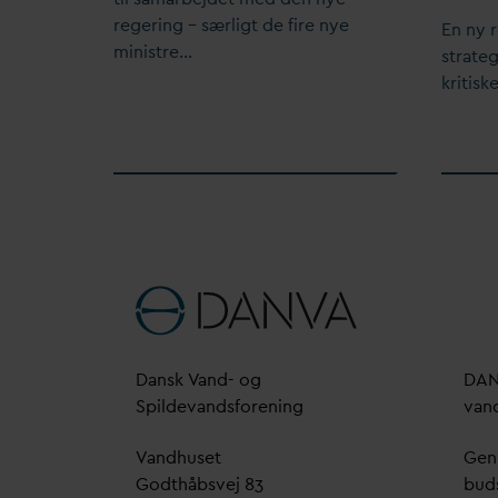
regering – særligt de fire nye
En ny r
ministre…
strateg
kritisk
D
ansk
V
and- og
D
A
Spilde
v
andsforening
v
an
V
andhuset
Genn
Godthåbsvej 83
bud