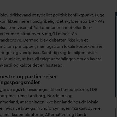
 blev drikke
v
and et tydeligt politisk konfliktpunkt. I uge
 konflikten mere håndgribelig. Det skyldes især
D
AN
V
As
lse, som viser, at 60 kommuner har et eller flere
rker med nitrat over 6 mg/l i mindst én
v
andsprøve. Dermed blev debatten ikke kun et
mål om principper, men også om lokale konsekvenser,
eringer og
v
andpriser. Samtidig sagde miljøminister
 Heunicke, at han vil følge anbefalingen om en lavere
værdi og kaldte det en hastesag.
estre og partier rejser
ingsspørgsmålet
jorde også finansieringen til en hovedhistorie. I DR
borgmestrene i Aalborg, Norddjurs og
mmerland, at regningen ikke bør lande hos de lokale
e, hvis nye krav gør
v
andforsyningen markant dyrere.
D
anmarksdemokraterne, Alternativet og
D
ansk