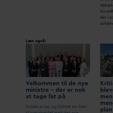
debatte
hovedf
der i s
spilde
Læs også:
V
elkommen til de nye
Krit
ministre – der er nok
blev
at tage fat på
me
mang
Holdet er sat, og
D
AN
V
A ser frem
plan
til samarbejdet med den nye