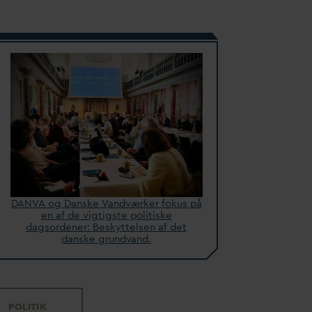
D
AN
V
A og
D
anske
V
andværker fokus på
en af de vigtigste politiske
d
agsordener: Beskyttelsen af det
d
anske grund
v
and.
POLITIK