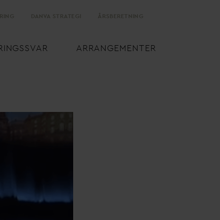
RING
D
AN
V
A STRATEGI
ÅRSBERETNING
RINGSS
V
AR
ARRANGEMENTER
om regningen