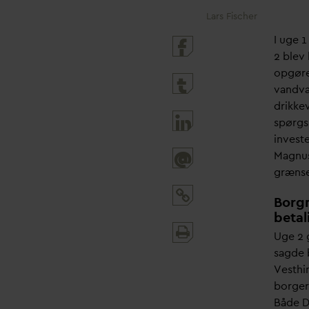
Lars Fischer
I uge 1
2 blev
opgøre
v
andvæ
drikke
spørgs
invest
Magnus
@
grænse
Borgm
betal
Print
Uge 2 g
and
sagde 
share
Vesthi
borger
Både