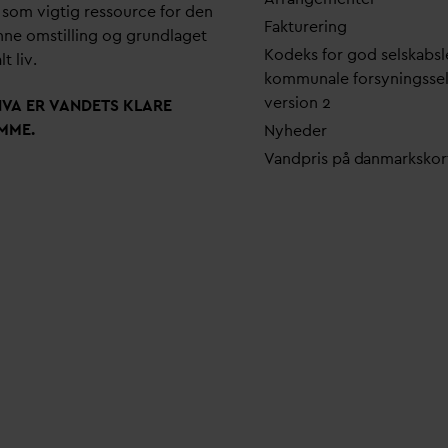
 som vigtig ressource for den
Fakturering
ne omstilling og grundlaget
Kodeks for god selskabsl
lt liv.
kommunale forsyningsse
version 2
N
V
A ER
V
ANDETS KLARE
MME.
Nyheder
V
andpris på
d
anmarkskor