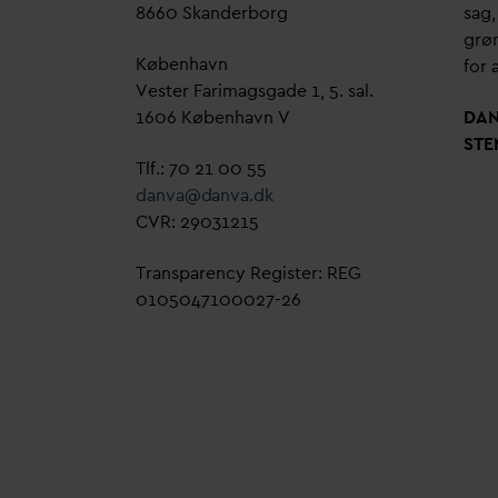
8660 Skanderborg
sag,
grøn
København
for a
Vester Farimagsgade 1, 5. sal.
1606 København V
D
A
STE
Tlf.: 70 21 00 55
d
an
v
a@
d
an
v
a.dk
CVR: 29031215
Transparency Register: REG
0105047100027-26