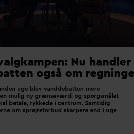
 valgkampen: Nu handler
atten også om regning
anden uge blev
v
anddebatten mere
, en mulig ny grænseværdi og spørgsmålet
al betale, rykkede i centrum. Samtidig
rne om sprøjteforbud skarpere end i uge