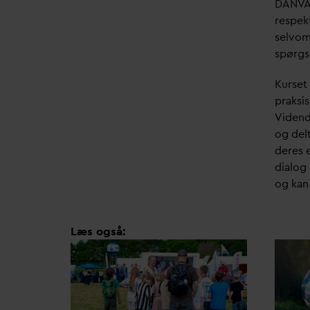
D
AN
V
A
respekt
selvom
spørgs
Kurset
praksi
Vidend
og del
deres 
dialog 
og kan
Læs også: