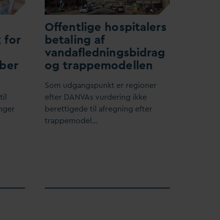
l
Offentlige hospitalers
 for
betaling af
v
an
d
afledningsbidrag
ber
og trappemodellen
Som udgangspunkt er regioner
il
efter
D
AN
V
As vurdering ikke
nger
berettigede til afregning efter
trappemodel…