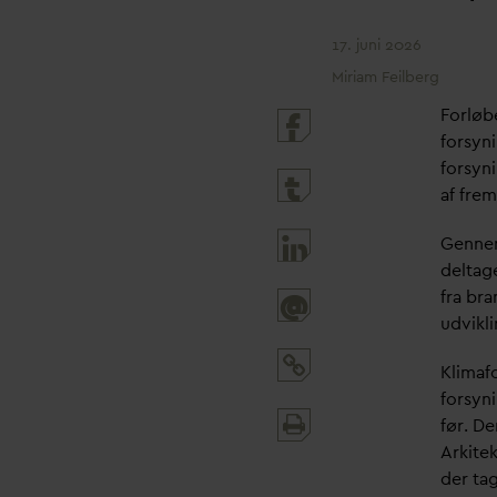
17. juni 2026
Miriam Feilberg
Forløbe
forsyn
forsyni
af fre
Gennem 
deltag
fra bra
@
udvikli
Klimafo
forsyn
Print
før. De
and
Arkite
share
der tag