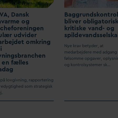
V
A,
D
ansk
Baggrundskontro
n
v
arme og
bliver obligatorisk
ncheforeningen
kritiske
v
and- og
ulær udvider
spilde
v
andsselska
arbejdet omkring
Nye krav betyder, at
i
me
d
arbejdere med adgang t
yningsbranchen
følsomme opgaver, oplysni
en fælles
og kontrolsystemer sk…
a
d
ag
 på lovgivning, rapportering
edygtighed som strategisk
j.