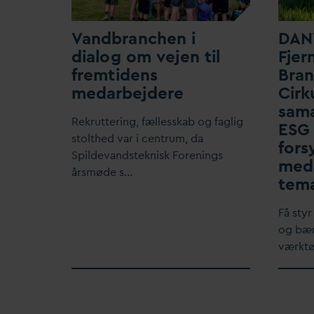
V
andbranchen i
D
AN
dialog om vejen til
F
jer
fremtidens
Bra
me
d
arbejdere
Cirk
sam
Rekruttering, fællesskab og faglig
ESG 
stolthed
v
ar i centrum,
d
a
fors
Spilde
v
andsteknisk Forenings
med 
årsmøde s…
tem
Få styr
og bær
værktø