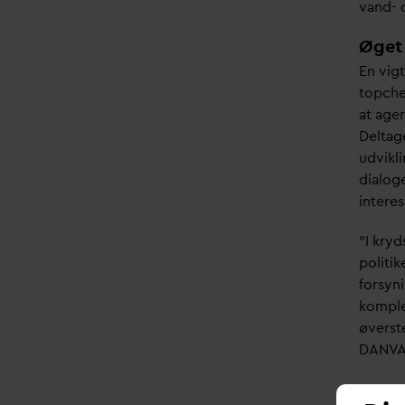
v
and- 
Øget
En vigt
topche
at age
Deltage
udvikli
dialog
interes
”I kryd
politi
forsyni
komple
øverste
D
AN
V
A
”Samar