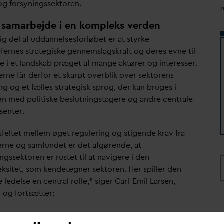
og forsyningssektoren.
 samarbejde i en kompleks verden
ig del af ud
d
annelsesforløbet er at styrke
fernes strategiske gennemslagskraft og deres evne til
re i et landskab præget af mange aktører og interesser.
rne får derfor et skarpt overblik over sektorens
ng og et fælles strategisk sprog, der kan bruges i
en med politiske beslutningstagere og andre centrale
senter.
sfeltet mellem øget regulering og stigende krav fra
kerne og samfundet er det afgørende, at
ngssektoren er rustet til at navigere i den
ksitet, som kendetegner sektoren. Her spiller den
 ledelse en central rolle,” siger Carl-Emil Larsen,
 og fortsætter:
bejde på tværs af forsyningsarter og mellem