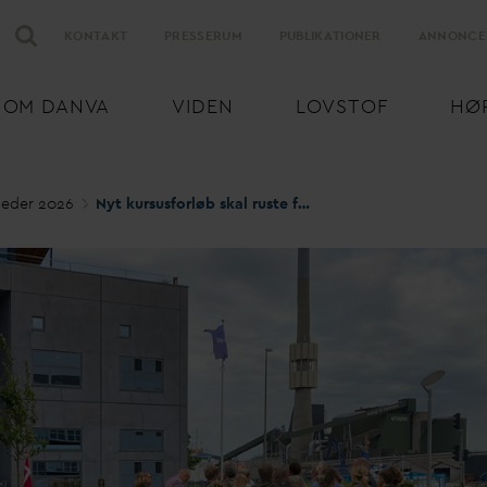
KONTAKT
PRESSERUM
PUBLIKATIONER
ANNONCE
OM
D
AN
V
A
VIDEN
LOVSTOF
HØ
eder 2026
Nyt kursusforløb skal ruste forsyningssektoren til fremtidens krav