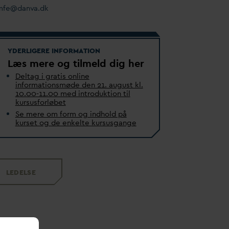
mfe@
d
an
v
a.dk
YDERLIGERE INFORMATION
Læs mere og tilmeld dig her
Deltag i gratis online
informationsmøde den 21. august kl.
10.00-11.00 med introduktion til
kursusforløbet
Se mere om form og indhold på
kurset og de enkelte kursusgange
LEDELSE