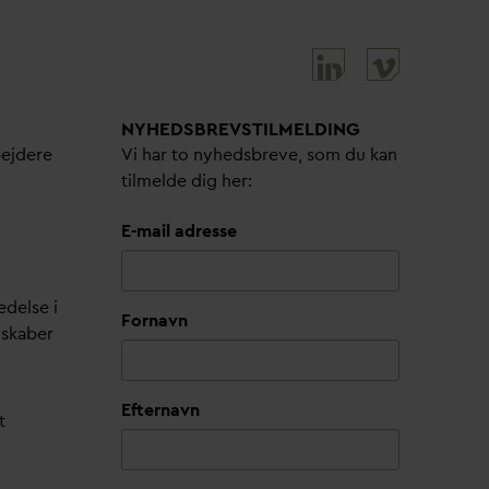
NYHEDSBREVS­TILMELDING
bejdere
Vi har to nyhedsbreve, som du kan
tilmelde dig her:
E-mail adresse
edelse i
Fornavn
lskaber
Efternavn
t