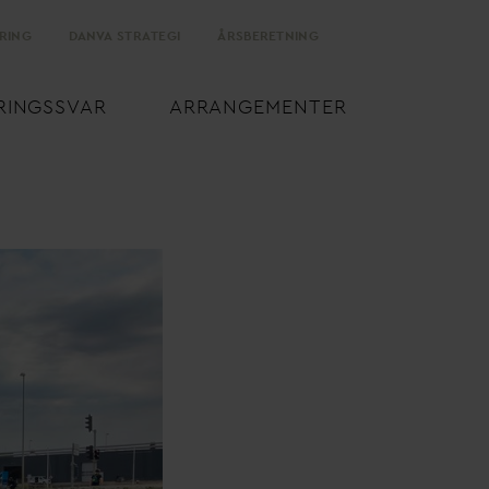
RING
D
AN
V
A STRATEGI
ÅRSBERETNING
RINGSS
V
AR
ARRANGEMENTER