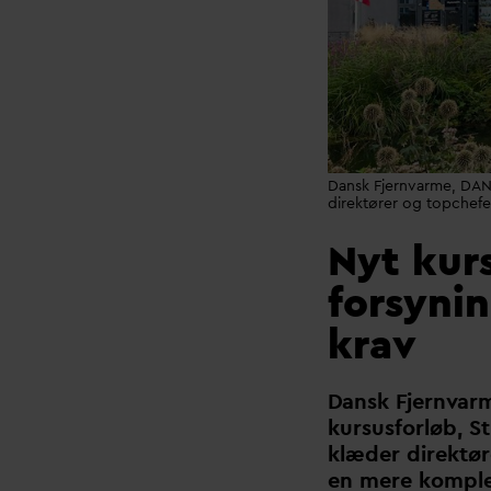
Dansk Fjernvarme, DANV
direktører og topchefer
Nyt kurs
forsynin
krav
D
ansk
F
jern
v
ar
kursusforløb, S
klæder direktør
en mere komple