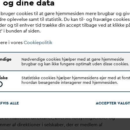
 og dine data
er, forsyninger, virksomheder, borgere og andre
 aktører bliver mere og mere afgørende for at sikre god
 bruger cookies til at gøre hjemmesiden mere brugbar og giv
ring af
v
and samtidig med, at vi som centrale aktører
re oplevelse samt til statistik. Du kan til- og fravælge cookies
rage til energi- og
v
armeforsyning samt grøn
er og til enhver tid trække din accept tilbage ved at klikke p
ing og klimatilpasning”. Derfor har
D
AN
V
A sammen
t’ i bunden af siden.
ansk Fjern
v
arme og
D
AC taget initiativ til dette kursus.
ere i vores
Cookiepolitik
ere viden
 er interesseret i at høre mere om kurset, så afholder
ndige
Nødvendige cookies hjælper med at gøre hjemmeside
brugbar og kan ikke fungere optimalt uden disse cookies.
A,
D
anskfjern
v
arme og
D
AC et gratis online
ationsmøde den 21. august kl. 10.00-11.00, hvor der
tiske
Statistiske cookies hjælper hjemmesidens ejer med at forst
n introduktion til kursusforløbet. Tilmeld dig
her
.
hvordan besøgende interagerer med hjemmesiden.
kursusforløbet starter med et døgnseminar den 25. -
vember 2026. Du kan se mere om form og indhold på
FVIS ALLE
ACCEPTER
V
ALGT
 og de enkelte kursusgange
her.
et er målrettet direktører, øverste forsyningschefer og
mer af direktioner i selskaber, der er medlem af