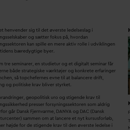
t henvender sig til det øverste ledelseslag i
ingsselskaber og sætter fokus på, hvor
d
an
ngssektoren kan spille en mere aktiv rolle i udviklingen
mtidens bæredygtige byer.
tre seminarer, en studietur og et digitalt seminar får
erne både strategiske værktøjer og konkrete erfaringer
nchen, så topchefernes evne til at balancere drift,
ng og politiske krav bliver styrket.
randringer, geopolitisk uro og stigende krav til
ingssikkerhed presser forsyningssektoren som aldrig
rfor går
D
ansk Fjern
v
arme,
D
AN
V
A og
D
AC (
D
ansk
kturcenter) sammen om at lancere et nyt kursusforløb,
T
er højde for de stigende krav til den øverste ledelse i
M