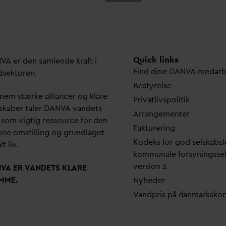
Quick links
N
V
A er den samlende kraft i
Find dine
D
AN
V
A me
d
ar
dsektoren.
Bestyrelse
em stærke alliancer og klare
Pri
v
atlivspolitik
skaber taler
D
AN
V
A
v
andets
Arrangementer
 som vigtig ressource for den
Fakturering
ne omstilling og grundlaget
Kodeks for god selskabsl
lt liv.
kommunale forsyningsse
version 2
N
V
A ER
V
ANDETS KLARE
MME.
Nyheder
V
andpris på
d
anmarkskor