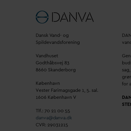
D
ansk
V
and- og
D
A
Spilde
v
andsforening
v
an
V
andhuset
Genn
Godthåbsvej 83
bud
8660 Skanderborg
sag,
grøn
København
for a
Vester Farimagsgade 1, 5. sal.
1606 København V
D
A
STE
Tlf.: 70 21 00 55
d
an
v
a@
d
an
v
a.dk
CVR: 29031215