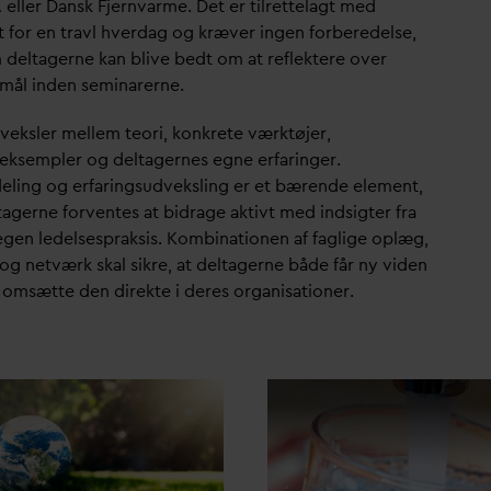
 eller
D
ansk Fjern
v
arme. Det er tilrettelagt med
 for en travl hver
d
ag og kræver ingen forberedelse,
 deltagerne kan blive bedt om at reflektere over
mål inden seminarerne.
 veksler mellem teori, konkrete værktøjer,
seksempler og deltagernes egne erfaringer.
eling og erfaringsudveksling er et bærende element,
tagerne forventes at bidrage aktivt med indsigter fra
egen ledelsespraksis. Kombinationen af faglige oplæg,
og netværk skal sikre, at deltagerne både får ny viden
 omsætte den direkte i deres organisationer.