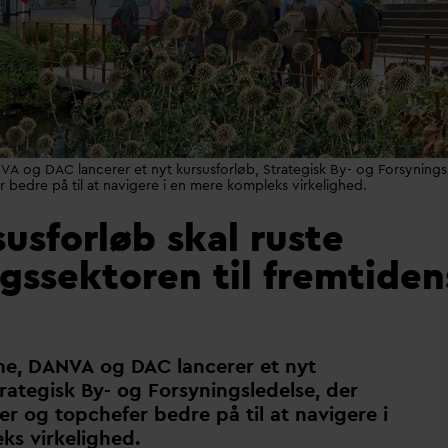
A og DAC lancerer et nyt kursusforløb, Strategisk By- og Forsynings
 bedre på til at navigere i en mere kompleks virkelighed.
usforløb skal ruste
gssektoren til fremtiden
me,
D
AN
V
A og
D
AC lancerer et nyt
trategisk By- og Forsyningsledelse, der
er og topchefer bedre på til at navigere i
ks virkelighed.