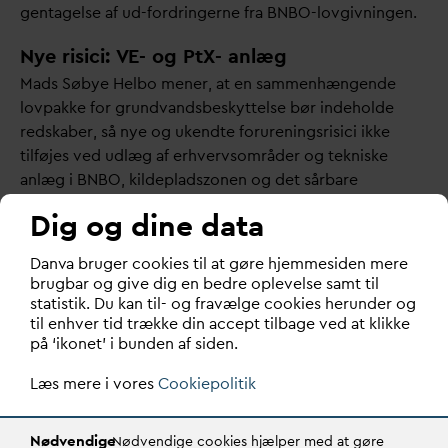
gentagelse af ud-fordringerne fra BNBO-lovgivningen.
Nye risici:
V
E- og PtX- anlæg
Mads Søbye Helbo mener, at en sammenhængende
lovpakke for grund
v
andsbeskyttelse bør indeholde
redskaber, så nye og ukendte forureningsrisici ikke
tilføjes ved udlæg af erhvervsområder og tekniske
anlæg i BNBO, kildepladszonen og det sårbare
grund
v
ands
d
annende opland.
Dig og dine data
”Det ville være optimalt med en direkte binding, som
D
an
v
a bruger cookies til at gøre hjemmesiden mere
forhindrer erhvervsområder i indvindingsområder. Det
brugbar og give dig en bedre oplevelse samt til
gælder også nye teknologier som VE-anlæg og Power-
statistik. Du kan til- og fravælge cookies herunder og
to-X, som introducerer et helt nyt risikobillede, vi ikke
til enhver tid trække din accept tilbage ved at klikke
på ‘ikonet’ i bunden af siden.
endnu kender den fulde konsekvens af,” siger han.
Læs mere i vores
Cookiepolitik
Lokalt ansvar
Miljøstyrelsens analyse peger på, at det er nødvendigt
med statslige forbud for reelt at kunne beskytte det
Nødvendige
Nødvendige cookies hjælper med at gøre