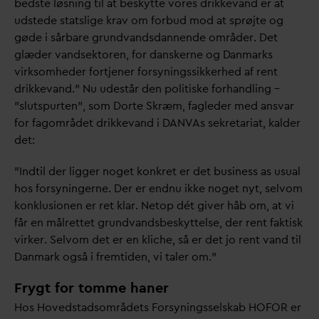
bedste løsning til at beskytte vores drikke
v
and er at
udstede statslige krav om forbud mod at sprøjte og
gøde i sårbare grund
v
ands
d
annende områder. Det
glæder
v
andsektoren, for
d
anskerne og
D
anmarks
virksomheder fortjener forsyningssikkerhed af rent
drikke
v
and.” Nu udestår den politiske forhandling –
”slutspurten”, som Dorte Skræm, fagleder med ans
v
ar
for fagområdet drikke
v
and i
D
AN
V
As sekretariat, kalder
det:
”Indtil der ligger noget konkret er det business as usual
hos forsyningerne. Der er endnu ikke noget nyt, selvom
konklusionen er ret klar. Netop dét giver håb om, at vi
får en målrettet grund
v
andsbeskyttelse, der rent faktisk
virker. Selvom det er en kliche, så er det jo rent
v
and til
D
anmark også i fremtiden, vi taler om.”
Frygt for tomme haner
Hos Hovedstadsområdets Forsyningsselskab HOFOR er