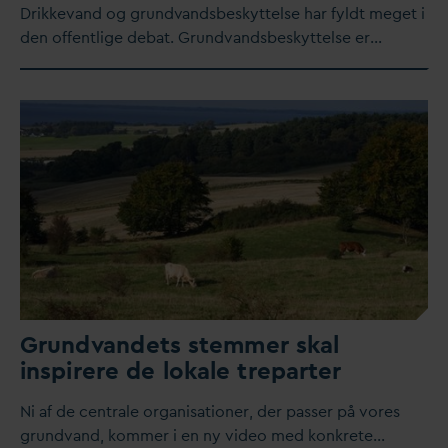
Drikke
v
and og grund
v
andsbeskyttelse har fyldt meget i
den offentlige debat. Grund
v
andsbeskyttelse er…
Grund
v
andets stemmer skal
inspirere de lokale treparter
​Ni af de centrale organisationer, der passer på vores
grund
v
and, kommer i en ny video med konkrete…