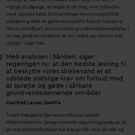
vigtigt at påpege, at nogle af de ting, vi er lykkedes
med, skyldes held: Ekstraordinær kommunalpolitisk
opbakning eller et generationsskifte blandt lodsejere.
Det er uholdbart, at succesfuld grund
v
andsbeskyttelse i
for høj grad forudsætter, at sol, måne og stjerner står
rigtigt,” siger han.
Med analysen i hånden, siger
regeringen nu, at den bedste løsning til
at beskytte vores drikke
v
and er at
udstede statslige krav om forbud mod
at sprøjte og gøde i sårbare
grund
v
ands
d
annende områder
Carl-Emil Larsen, DANVA
Troels Kærgaard Bjerres konklusion spejler
Miljøministeriets længe ventede reguleringsanalyse: At
grund
v
andsbeskyttelse har trange kår, hvis alt står og