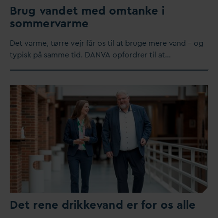
Brug
v
andet med omtanke i
sommer
v
arme
Det
v
arme, tørre vejr får os til at bruge mere
v
and – og
typisk på samme tid.
D
AN
V
A opfordrer til at…
Det rene drikke
v
and er for os alle