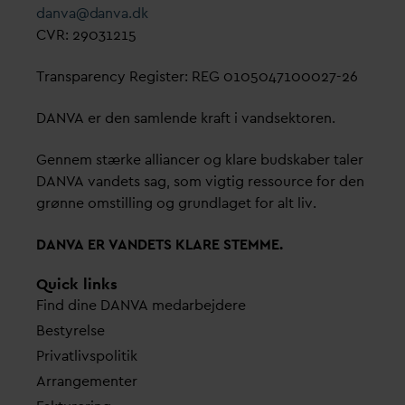
d
an
v
a@
d
an
v
a.dk
CVR: 29031215
Transparency Register: REG 0105047100027-26
D
AN
V
A er den samlende kraft i
v
andsektoren.
Gennem stærke alliancer og klare budskaber taler
D
AN
V
A
v
andets sag, som vigtig ressource for den
grønne omstilling og grundlaget for alt liv.
D
AN
V
A ER
V
ANDETS KLARE STEMME.
Quick links
Find dine
D
AN
V
A me
d
arbejdere
Bestyrelse
Pri
v
atlivspolitik
Arrangementer