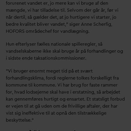
forurenet
v
andet er, jo mere kan vi bruge af den
mængde, vi har tilladelse til. Selvom der går år, før vi
når dertil, så gælder det, at jo hurtigere vi starter, jo
bedre k
v
alitet bliver
v
andet,” siger Anne Scherfig,
HOFORS områdechef for
v
andlægning.
Hun efterlyser fælles nationale spilleregler, så
v
andselskaberne ikke skal bruge år på forhandlinger og
i sidste ende taksationskommissioner.
”Vi bruger enormt meget tid på et svært
forhandlingsklima, fordi reglerne tolkes forskelligt fra
kommune til kommune. Vi har brug for faste rammer
for, h
v
ad lodsejerne skal have i erstatning, så arbejdet
kan gennemføres hurtigt og ensartet. Et statsligt forbud
er vejen til at gå uden om de frivillige aftaler, der har
vist sig ineffektive til at opnå den tilstrækkelige
beskyttelse.”