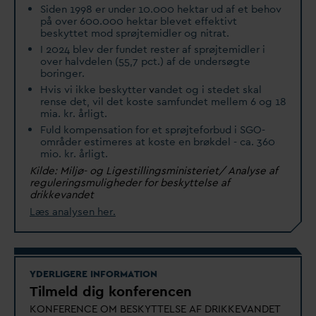
Siden 1998 er under 10.000 hektar ud af et behov
på over 600.000 hektar blevet effektivt
beskyttet mod sprøjtemidler og nitrat.
I 2024 blev der fundet rester af sprøjtemidler i
over halvdelen (55,7 pct.) af de undersøgte
boringer.
Hvis vi ikke beskytter
v
andet og i stedet skal
rense det, vil det koste samfundet mellem 6 og 18
mia. kr. årligt.
Fuld kompensation for et sprøjteforbud i SGO-
områder estimeres at koste en brøkdel - ca. 360
mio. kr. årligt.
Kilde: Miljø- og Ligestillingsministeriet/ Analyse af
reguleringsmuligheder for beskyttelse af
drikke
v
andet
Læs analysen her.
YDERLIGERE INFORMATION
Tilmeld dig konferencen
KONFERENCE OM BESKYTTELSE AF DRIKKE
V
ANDET