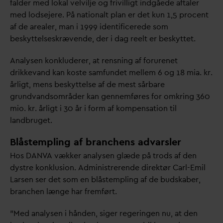
falder med lokal velvilje og frivilligt indgåede aftaler
med lodsejere. På nationalt plan er det kun 1,5 procent
af de arealer, man i 1999 identificerede som
beskyttelseskrævende, der i
d
ag reelt er beskyttet.
Analysen konkluderer, at rensning af forurenet
drikke
v
and kan koste samfundet mellem 6 og 18 mia. kr.
årligt, mens beskyttelse af de mest sårbare
grund
v
andsområder kan gennemføres for omkring 360
mio. kr. årligt i 30 år i form af kompensation til
landbruget.
Blåstempling af branchens advarsler
Hos
D
AN
V
A vækker analysen glæde på trods af den
dystre konklusion. Administrerende direktør Carl-Emil
Larsen ser det som en blåstempling af de budskaber,
branchen længe har fremført.
”Med analysen i hånden, siger regeringen nu, at den