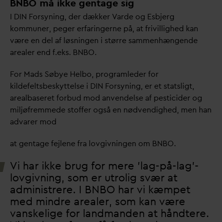
BNBO må ikke gentage sig
I DIN Forsyning, der dækker
V
arde og Esbjerg
kommuner, peger erfaringerne på, at frivillighed kan
være en del af løsningen i større sammenhængende
arealer end f.eks. BNBO.
For Mads Søbye Helbo, programleder for
kildefeltsbeskyttelse i DIN Forsyning, er et statsligt,
arealbaseret forbud mod anvendelse af pesticider og
miljøfremmede stoffer også en nødvendighed, men han
ad
v
arer mod
at gentage fejlene fra lovgivningen om BNBO.
Vi har ikke brug for mere ’lag-på-lag’-
lovgivning, som er utrolig svær at
administrere. I BNBO har vi kæmpet
med mindre arealer, som kan være
v
anskelige for landmanden at håndtere.