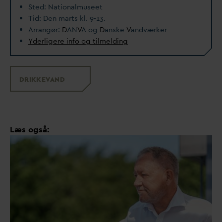
Sted: Nationalmuseet
Tid: Den marts kl. 9-13.
Arrangør:
D
AN
V
A og
D
anske
V
andværker
Yderligere info og tilmelding
DRIKKE
V
AND
Læs også: