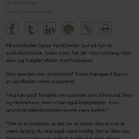
28. januar 2026
Marie-Louise Andersen
Print
@
and
share
På overfladen ligner
V
andCenter Syd på Fyn en
solstrålehistorie. Siden 2001 har de i stort omfang rejst
skov og indgået aftaler med lodsejere.
Men spørger man projektchef Troels Kærgaard Bjerre,
er sandheden mere nuanceret.
”Jeg kan godt fortælle om succeser som Elmelund Skov
og Holmehave, men vi har også kildepladser, hvor
grund
v
andsbeskyttelsen kunne være bedre.”
”Det er et problem, at det for at lykkes ikke er nok at
være dygtig; du skal også være heldig. Det er ikke min
hensigt at tale vores indsats hidtil ned, men det er