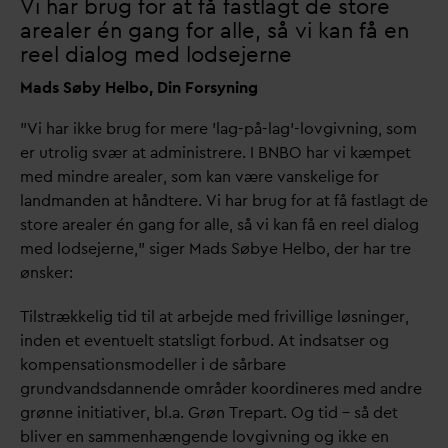
Vi har brug for at få fastlagt de store
arealer én gang for alle, så vi kan få en
reel dialog med lodsejerne
Mads Søby Helbo, Din Forsyning
”Vi har ikke brug for mere ’lag-på-lag’-lovgivning, som
er utrolig svær at administrere. I BNBO har vi kæmpet
med mindre arealer, som kan være
v
anskelige for
landmanden at håndtere. Vi har brug for at få fastlagt de
store arealer én gang for alle, så vi kan få en reel dialog
med lodsejerne,” siger Mads Søbye Helbo, der har tre
ønsker:
Tilstrækkelig tid til at arbejde med frivillige løsninger,
inden et eventuelt statsligt forbud. At indsatser og
kompensationsmodeller i de sårbare
grund
v
ands
d
annende områder koordineres med andre
grønne initiativer, bl.a. Grøn Trepart. Og tid – så det
bliver en sammenhængende lovgivning og ikke en