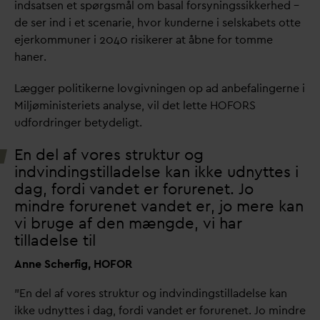
indsatsen et spørgsmål om basal forsyningssikkerhed –
de ser ind i et scenarie, hvor kunderne i selskabets otte
ejerkommuner i 2040 risikerer at åbne for tomme
haner.
Lægger politikerne lovgivningen op ad anbefalingerne i
Miljøministeriets analyse, vil det lette HOFORS
udfordringer betydeligt.
En del af vores struktur og
indvindingstilladelse kan ikke udnyttes i
d
ag, fordi
v
andet er forurenet. Jo
mindre forurenet
v
andet er, jo mere kan
vi bruge af den mængde, vi har
tilladelse til
Anne Scherfig, HOFOR
”En del af vores struktur og indvindingstilladelse kan
ikke udnyttes i
d
ag, fordi
v
andet er forurenet. Jo mindre