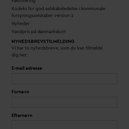
Fakturering
Kodeks for god selskabsledelse i kommunale
forsyningsselskaber version 2
Nyheder
V
andpris på
d
anmarkskort
NYHEDSBREVS­TILMELDING
Vi har to nyhedsbreve, som du kan tilmelde
dig her:
E-mail adresse
Fornavn
Efternavn