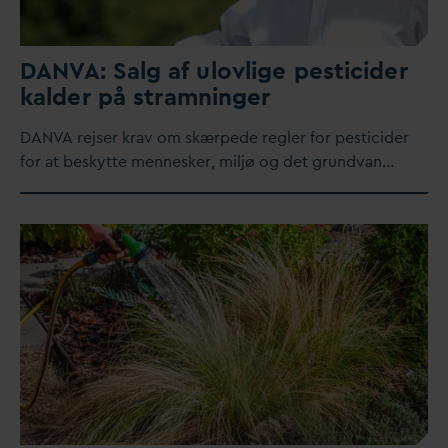
D
AN
V
A: Salg af ulovlige pesticider
kalder på stramninger
D
AN
V
A rejser krav om skærpede regler for pesticider
for at beskytte mennesker, miljø og det grund
v
an…