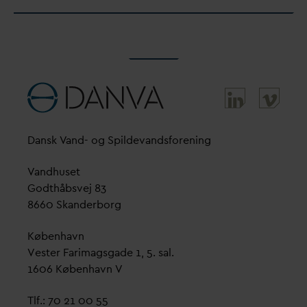
D
ansk
V
and- og Spilde
v
andsforening
V
andhuset
Godthåbsvej 83
8660 Skanderborg
København
Vester Farimagsgade 1, 5. sal.
1606 København V
Tlf.: 70 21 00 55