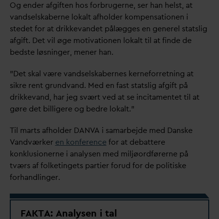
Og ender afgiften hos forbrugerne, ser han helst, at
v
andselskaberne lokalt afholder kompensationen i
stedet for at drikke
v
andet pålægges en generel statslig
afgift. Det vil øge moti
v
ationen lokalt til at finde de
bedste løsninger, mener han.
”Det skal være
v
andselskabernes kerneforretning at
sikre rent grund
v
and. Med en fast statslig afgift på
drikke
v
and, har jeg svært ved at se incitamentet til at
gøre det billigere og bedre lokalt.”
Til marts afholder
D
AN
V
A i samarbejde med
D
anske
V
andværker
en konference
for at debattere
konklusionerne i analysen med miljøordførerne på
tværs af folketingets partier forud for de politiske
forhandlinger.
F
AKTA: Analysen i tal