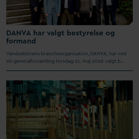
D
AN
V
A har
v
algt bestyrelse og
formand
V
andsektorens brancheorganisation,
D
AN
V
A, har ved
sin generalforsamling tors
d
ag 21. maj 2026
v
algt b…