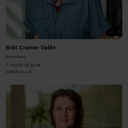
Britt Cramer
D
alén
Konsulent
T: +45 87 93 35 66
bd@
d
an
v
a.dk