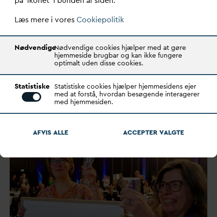
på ‘ikonet’ i bunden af siden.
Tid og sted: 2.–3. december 2025, Comwell
Kolding
Læs mere i vores
Cookiepolitik
Arrangør:
D
AN
V
A –
D
ansk
V
and- og
Spilde
v
andsforening
Deltagere: Over 800 deltagere fra
v
andselskaber,
Nødvendige
kommuner, statslige myndigheder, rådgivere,
Nødvendige cookies hjælper med at gøre
hjemmeside brugbar og kan ikke fungere
forskningsinstitutioner og leverandører
optimalt uden disse cookies.
Statistiske
Statistiske cookies hjælper hjemmesidens ejer
FORENING
med at forstå, hvordan besøgende interagerer
med hjemmesiden.
AFVIS ALLE
ACCEPTER
V
ALGTE
Læs også: