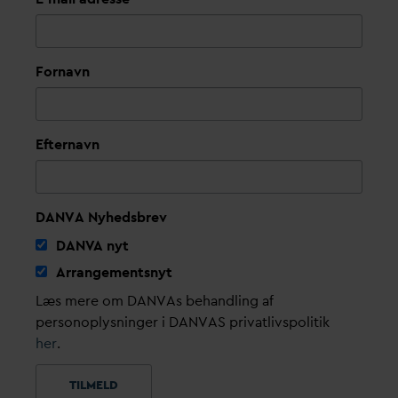
Fornavn
Efternavn
DANVA Nyhedsbrev
D
AN
V
A nyt
Arrangementsnyt
Læs mere om DANVAs behandling af
personoplysninger i DANVAS privatlivspolitik
her
.