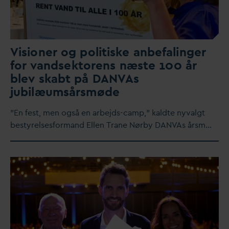
Visioner og politiske anbefalinger
for
v
andsektorens næste 100 år
blev skabt på
D
AN
V
As
jubilæumsårsmøde
”En fest, men også en arbejds-camp," kaldte ny
v
algt
bestyrelsesformand Ellen Trane Nørby
D
AN
V
As årsm…