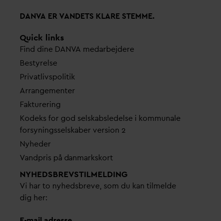
D
AN
V
A ER
V
ANDETS KLARE STEMME.
Quick links
Find dine
D
AN
V
A me
d
arbejdere
Bestyrelse
Pri
v
atlivspolitik
Arrangementer
Fakturering
Kodeks for god selskabsledelse i kommunale
forsyningsselskaber version 2
Nyheder
V
andpris på
d
anmarkskort
NYHEDSBREVS­TILMELDING
Vi har to nyhedsbreve, som du kan tilmelde
dig her:
E-mail adresse