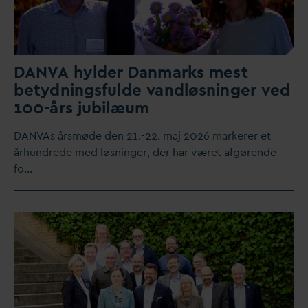
D
AN
V
A hylder
D
anmarks mest
betydningsfulde
v
andløsninger ved
100-års jubilæum
D
AN
V
As årsmøde den 21.-22. maj 2026 markerer et
århundrede med løsninger, der har været afgørende
fo…