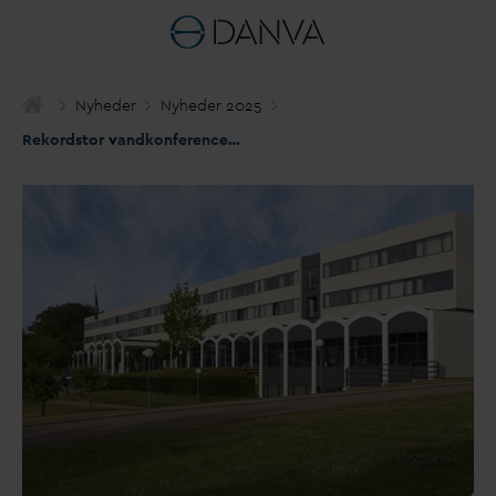
Nyheder
Nyheder 2025
Rekordstor
v
andkonference samler løsninger på PFAS, skybrud og stigende grund