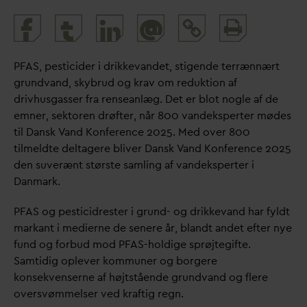
Print
@
and
share
PFAS, pesticider i drikke
v
andet, stigende terrænnært
grund
v
and, skybrud og krav om reduktion af
drivhusgasser fra renseanlæg. Det er blot nogle af de
emner, sektoren drøfter, når 800
v
andeksperter mødes
til
D
ansk
V
and Konference 2025. Med over 800
tilmeldte deltagere bliver
D
ansk
V
and Konference 2025
den suverænt største samling af
v
andeksperter i
D
anmark.
PFAS og pesticidrester i grund- og drikke
v
and har fyldt
markant i medierne de senere år, blandt andet efter nye
fund og forbud mod PFAS-holdige sprøjtegifte.
Samtidig oplever kommuner og borgere
konsekvenserne af højtstående grund
v
and og flere
oversvømmelser ved kraftig regn.