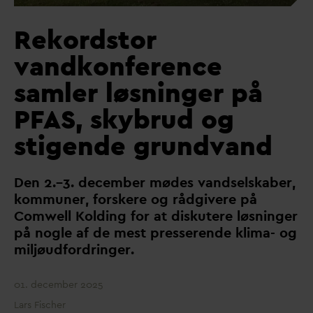
Rekordstor
vandkonference
samler løsninger på
P
F
AS, skybrud og
stigende grundvand
Den 2.–3. december mødes
v
andselskaber,
kommuner, forskere og rådgivere på
Comwell Kolding for at diskutere løsninger
på nogle af de mest presserende klima- og
miljøudfordringer.
01. december 2025
Lars Fischer