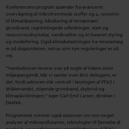
Konferencens program spænder fra a
v
anceret
overvågning af mikrofremmede stoffer og 4. rensetrin
til klimatilpasning, håndtering af terrænnært
grund
v
and, regnbetingede udledninger, slam og
ressourceudnyttelse,
v
andk
v
alitet og AI-baseret styring
og modellering. Også klimabelastningen fra renseanlæg
er på
d
agsordenen, netop som nye reguleringer er på
vej.
“
V
andsektoren leverer s
v
ar på nogle af tidens store
miljøspørgsmål. Når vi samler over 800 deltagere, er
det, fordi sektoren står centralt i løsningen af PFAS i
drikke
v
andet, stigende grund
v
and, skybrud og
klimapåvirkningen,” siger Carl-Emil Larsen, direktør i
D
AN
V
A.
Programmet rummer også sessioner om non-target
analyser af mikropollutanter, teknologier til fjernelse af