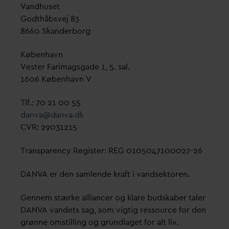
V
andhuset
Godthåbsvej 83
8660 Skanderborg
København
Vester Farimagsgade 1, 5. sal.
1606 København V
Tlf.: 70 21 00 55
d
an
v
a@
d
an
v
a.dk
CVR: 29031215
Transparency Register: REG 0105047100027-26
D
AN
V
A er den samlende kraft i
v
andsektoren.
Gennem stærke alliancer og klare budskaber taler
D
AN
V
A
v
andets sag, som vigtig ressource for den
grønne omstilling og grundlaget for alt liv.