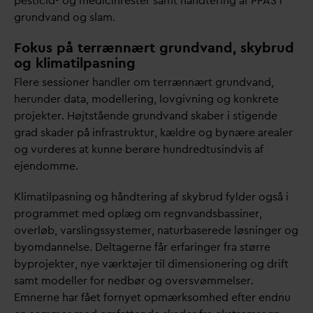
pesticid- og medicinrester samt håndtering af PFAS i
grund
v
and og slam.
Fokus på terrænnært grundvand, skybrud
og klimatilpasning
Flere sessioner handler om terrænnært grund
v
and,
herunder
d
ata, modellering, lovgivning og konkrete
projekter. Højtstående grund
v
and skaber i stigende
grad skader på infrastruktur, kældre og bynære arealer
og vurderes at kunne berøre hundredtusindvis af
ejendomme.
Klimatilpasning og håndtering af skybrud fylder også i
programmet med oplæg om regn
v
andsbassiner,
overløb,
v
arslingssystemer, naturbaserede løsninger og
byom
d
annelse. Deltagerne får erfaringer fra større
byprojekter, nye værktøjer til dimensionering og drift
samt modeller for nedbør og oversvømmelser.
Emnerne har fået fornyet opmærksomhed efter endnu