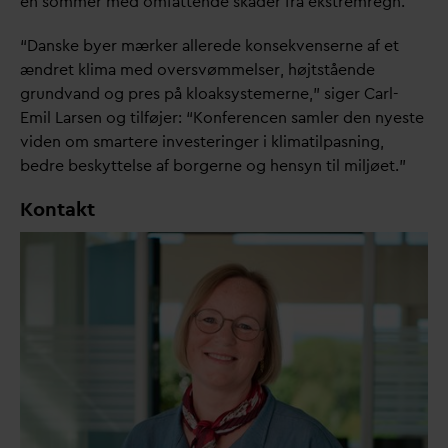
en sommer med omfattende skader fra ekstremregn.
“
D
anske byer mærker allerede konsekvenserne af et
ændret klima med oversvømmelser, højtstående
grund
v
and og pres på kloaksystemerne,” siger Carl-
Emil Larsen og tilføjer: “Konferencen samler den nyeste
viden om smartere investeringer i klimatilpasning,
bedre beskyttelse af borgerne og hensyn til miljøet.”
Kontakt