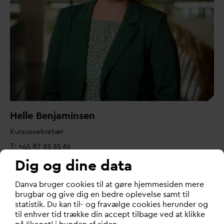
Helle Benjaminsen
Kursussekretær
T: +45 87 93 35 61
hb@
d
an
v
a.dk
Dig og dine data
D
an
v
a bruger cookies til at gøre hjemmesiden mere
brugbar og give dig en bedre oplevelse samt til
YDERLIGERE INFORMATION
statistik. Du kan til- og fravælge cookies herunder og
F
akta:
D
ansk
V
and Konference 2025
til enhver tid trække din accept tilbage ved at klikke