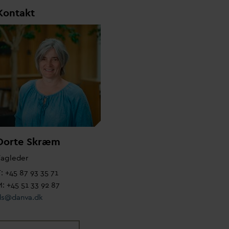
Kontakt
Dorte Skræm
Fagleder
: +45 87 93 35 71
: +45 51 33 92 87
ds@
d
an
v
a.dk