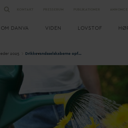
KONTAKT
PRESSERUM
PUBLIKATIONER
ANNONCE
OM
D
AN
V
A
VIDEN
LOVSTOF
HØ
eder 2025
Drikke
v
andsselskaberne opfordrer til omtanke i det tørre vejr