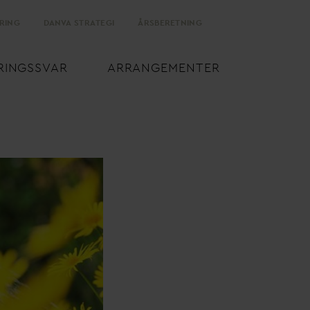
RING
D
AN
V
A STRATEGI
ÅRSBERETNING
RINGSS
V
AR
ARRANGEMENTER