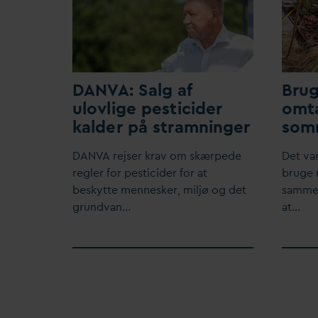
D
AN
V
A: Salg af
Bru
ulovlige pesticider
omta
kalder på stramninger
som
D
AN
V
A rejser krav om skærpede
Det
v
a
regler for pesticider for at
bruge
beskytte mennesker, miljø og det
samme 
grund
v
an…
at…