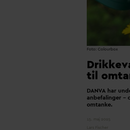
Foto: Colourbox
Drikkev
til omta
D
AN
V
A har und
anbefalinger – 
omtanke.
15. maj 2025
Lars Fischer