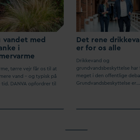
g
v
andet med
Det rene drikke
v
nke i
er for os alle
mer
v
arme
Drikke
v
and og
grund
v
andsbeskyttelse har 
rme, tørre vejr får os til at
meget i den offentlige deba
 mere
v
and – og typisk på
Grund
v
andsbeskyttelse er…
tid.
D
AN
V
A opfordrer til