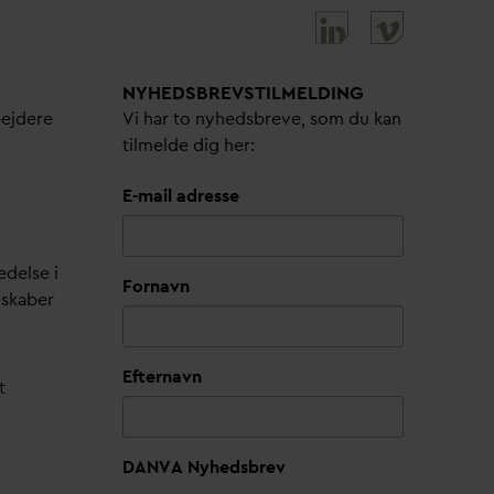
NYHEDSBREVS­TILMELDING
bejdere
Vi har to nyhedsbreve, som du kan
tilmelde dig her:
E-mail adresse
edelse i
Fornavn
lskaber
Efternavn
t
DANVA Nyhedsbrev