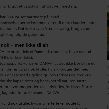
t har bragt et usæd
v
anligt tørt vejr med sig.
 har
D
AN
V
A set nærmere på, h
v
ad
v
andsselskaberne kommunikerer til deres kunder under
tuationer. Det korte s
v
ar: Vær ans
v
arlig, brug
v
andet
igt – og følg de gode råd.
nok – men ikke til alt
DMI er store dele af
D
anmark truet af at blive ramt af
DMI's tørkeindeks
).
dgangspunkt vurderer
D
AN
V
A, at det ikke bør blive et
m – der er
v
and nok til alle, hvis vi bruger det med
e. For selv med rigelige grund
v
andsressourcer kan
ekniske kapaciteter og hensynet til naturen sætte
T
r for, hvor meget der kan indvindes, forklarer Dorte
M
 fagleder for drikke
v
and i
D
AN
V
A.
r
v
and nok til alle, hvis man efterlever nogle få