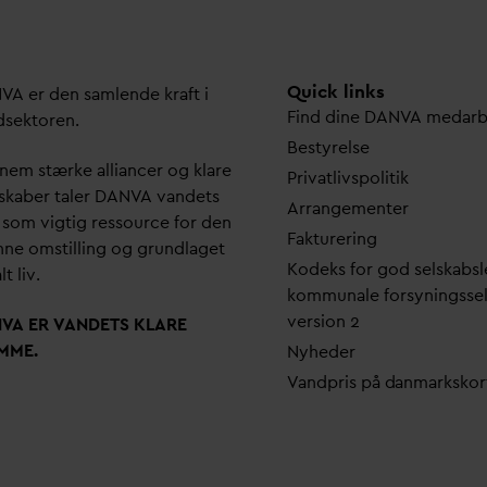
Quick links
N
V
A er den samlende kraft i
Find dine
D
AN
V
A me
d
ar
dsektoren.
Bestyrelse
em stærke alliancer og klare
Pri
v
atlivspolitik
skaber taler
D
AN
V
A
v
andets
Arrangementer
 som vigtig ressource for den
Fakturering
ne omstilling og grundlaget
Kodeks for god selskabsl
lt liv.
kommunale forsyningsse
version 2
N
V
A ER
V
ANDETS KLARE
MME.
Nyheder
V
andpris på
d
anmarkskor