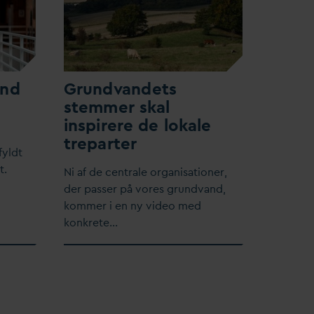
and
Grund
v
andets
stemmer skal
inspirere de lokale
treparter
fyldt
t.
​Ni af de centrale organisationer,
der passer på vores grund
v
and,
kommer i en ny video med
konkrete…