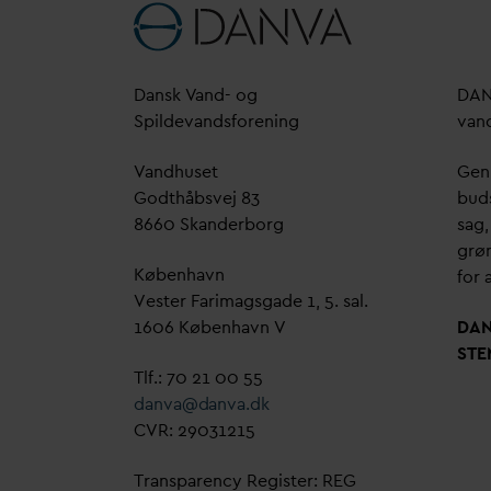
D
ansk
V
and- og
D
A
Spilde
v
andsforening
v
an
V
andhuset
Genn
Godthåbsvej 83
bud
8660 Skanderborg
sag,
grøn
København
for a
Vester Farimagsgade 1, 5. sal.
1606 København V
D
A
STE
Tlf.: 70 21 00 55
d
an
v
a@
d
an
v
a.dk
CVR: 29031215
Transparency Register: REG