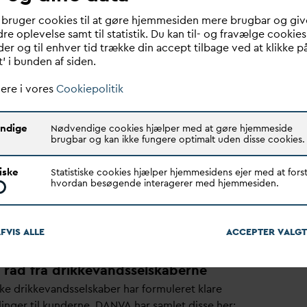
s
V
and understreger, at det også handler om soli
d
aritet.
 bruger cookies til at gøre hjemmesiden mere brugbar og giv
 havepool til få bør ikke komme i vejen for
v
and til
re oplevelse samt til statistik. Du kan til- og fravælge cookies
nd, dyrehold eller almindeligt husholdningsbrug.
er og til enhver tid trække din accept tilbage ved at klikke p
t’ i bunden af siden.
arhus
V
and formulerer det:
r
v
and nok – hvis vi bruger det fornuftigt.”
ere i vores
Cookiepolitik
V
As opfordring
 anbefaler, at alle kunderne orienterer sig på deres
ndige
Nødvendige cookies hjælper med at gøre hjemmeside
brugbar og kan ikke fungere optimalt uden disse cookies.
drikke
v
andsselskabers hjemmeside. Samtidig
er foreningen til, at de gør
v
andbesparelse til en fast
tiske
Statistiske cookies hjælper hjemmesidens ejer med at forst
hvordan besøgende interagerer med hjemmesiden.
rre vejr gør det aktuelt, men vi skal også se det som
 af en større opgave – at passe på vores grund
v
and og
FVIS ALLE
ACCEPTER
V
ALGT
ent drikke
v
and i fremtiden,” siger Dorte Skræm.
råd fra drikkevandsselskaberne
ke drikke
v
andsselskaber har formuleret klare
linger til kunderne.
D
AN
V
A har samlet disse her: