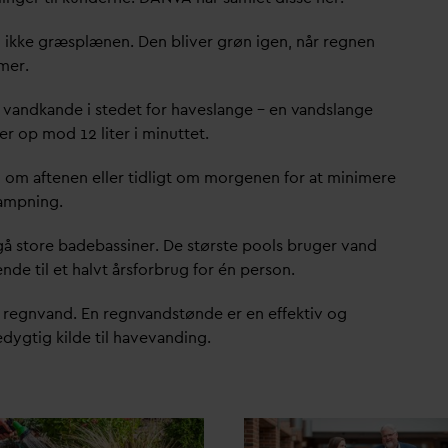
 ikke græsplænen. Den bliver grøn igen, når regnen
mer.
g
v
andkande i stedet for haveslange – en
v
andslange
er op mod 12 liter i minuttet.
 om aftenen eller tidligt om morgenen for at minimere
ampning.
å store badebassiner. De største pools bruger
v
and
ende til et halvt årsforbrug for én person.
 regn
v
and. En regn
v
andstønde er en effektiv og
dygtig kilde til have
v
anding.