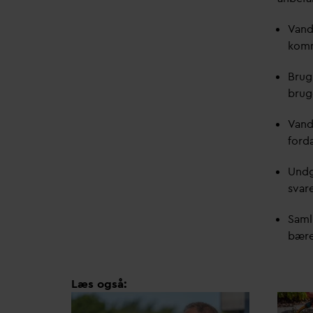
V
and
kom
Bru
brug
V
and
for
d
Undg
s
v
ar
Saml
bære
Læs også: