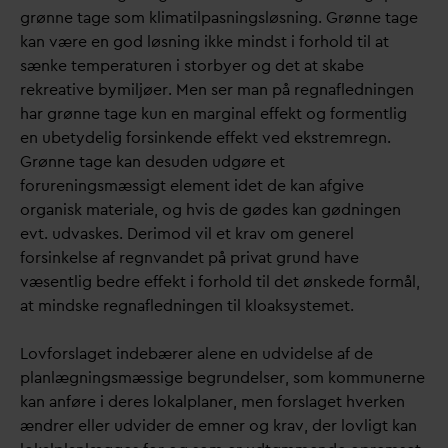
grønne tage som klimatilpasningsløsning. Grønne tage
kan være en god løsning ikke mindst i forhold til at
sænke temperaturen i storbyer og det at skabe
rekreative bymiljøer. Men ser man på regnafledningen
har grønne tage kun en marginal effekt og formentlig
en ubetydelig forsinkende effekt ved ekstremregn.
Grønne tage kan desuden udgøre et
forureningsmæssigt element idet de kan afgive
organisk materiale, og hvis de gødes kan gødningen
evt. ud
v
askes. Derimod vil et krav om generel
forsinkelse af regn
v
andet på pri
v
at grund have
væsentlig bedre effekt i forhold til det ønskede formål,
at mindske regnafledningen til kloaksystemet.
Lovforslaget indebærer alene en udvidelse af de
planlægningsmæssige begrundelser, som kommunerne
kan anføre i deres lokalplaner, men forslaget hverken
ændrer eller udvider de emner og krav, der lovligt kan