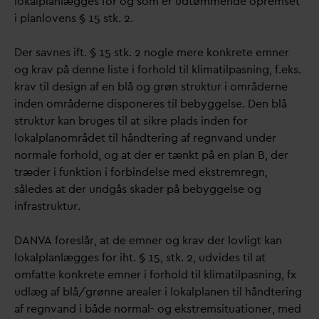
lokalplanlægges for og som er udtømmende opremset
i planlovens § 15 stk. 2.
Der savnes ift. § 15 stk. 2 nogle mere konkrete emner
og krav på denne liste i forhold til klimatilpasning, f.eks.
krav til design af en blå og grøn struktur i områderne
inden områderne disponeres til bebyggelse. Den blå
struktur kan bruges til at sikre plads inden for
lokalplanområdet til håndtering af regn
v
and under
normale forhold, og at der er tænkt på en plan B, der
træder i funktion i forbindelse med ekstremregn,
således at der undgås skader på bebyggelse og
infrastruktur.
D
AN
V
A foreslår, at de emner og krav der lovligt kan
lokalplanlægges for iht. § 15, stk. 2, udvides til at
omfatte konkrete emner i forhold til klimatilpasning, fx
udlæg af blå/grønne arealer i lokalplanen til håndtering
af regn
v
and i både normal- og ekstremsituationer, med