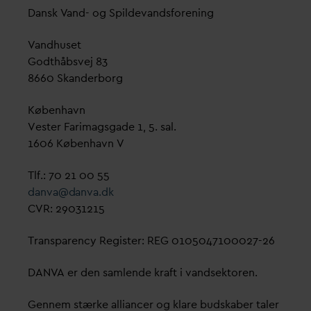
D
ansk
V
and- og Spilde
v
andsforening
V
andhuset
Godthåbsvej 83
8660 Skanderborg
København
Vester Farimagsgade 1, 5. sal.
1606 København V
Tlf.: 70 21 00 55
d
an
v
a@
d
an
v
a.dk
CVR: 29031215
Transparency Register: REG 0105047100027-26
D
AN
V
A er den samlende kraft i
v
andsektoren.
Gennem stærke alliancer og klare budskaber taler