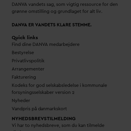
D
AN
V
A
v
andets sag, som vigtig ressource for den
grønne omstilling og grundlaget for alt liv.
D
AN
V
A ER
V
ANDETS KLARE STEMME.
Quick links
Find dine
D
AN
V
A me
d
arbejdere
Bestyrelse
Pri
v
atlivspolitik
Arrangementer
Fakturering
Kodeks for god selskabsledelse i kommunale
forsyningsselskaber version 2
Nyheder
V
andpris på
d
anmarkskort
NYHEDSBREVS­TILMELDING
Vi har to nyhedsbreve, som du kan tilmelde