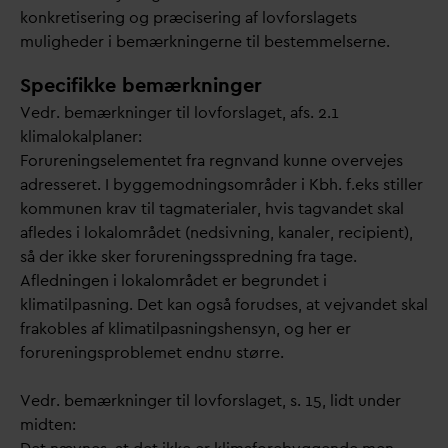
konkretisering og præcisering af lovforslagets
muligheder i bemærkningerne til bestemmelserne.
Specifikke bemærkninger
Vedr. bemærkninger til lovforslaget, afs. 2.1
klimalokalplaner:
Forureningselementet fra regn
v
and kunne overvejes
adresseret. I byggemodningsområder i Kbh. f.eks stiller
kommunen krav til tagmaterialer, hvis tag
v
andet skal
afledes i lokalområdet (nedsivning, kanaler, recipient),
så der ikke sker forureningsspredning fra tage.
Afledningen i lokalområdet er begrundet i
klimatilpasning. Det kan også forudses, at vej
v
andet skal
frakobles af klimatilpasningshensyn, og her er
forureningsproblemet endnu større.
Vedr. bemærkninger til lovforslaget, s. 15, lidt under
midten: