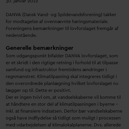
30. januar 2012
D
AN
V
A (
D
ansk
V
and- og Spilde
v
andsforening) takker
for modtagelse af ovennævnte høringsmateriale.
Foreningens bemærkninger til lovforslaget fremgår af
nedenstående.
Generelle bemærkninger
Som udgangspunkt bifalder
D
AN
V
A lovforslaget, som
er et skridt i den rigtige retning i forhold til at tilpasse
samfund og infrastruktur fremtidens ændringer i
regnmønstret. Klimatilpasning skal integreres tidligt i
den overordnede planlægning hvilket lovforslaget nu
lægger op til. Dette er positivt.
Der er ingen tvivl om, at
v
andselskaberne vil komme til
at håndtere en stor del af klimatilpasningen i byerne –
inkl. at finansiere indsatsen. Derfor bør
v
andselskaberne
også have indflydelse så tidligt som muligt i processen
med u
d
arbejdelsen af klimalokalplanerne. Dvs. allerede