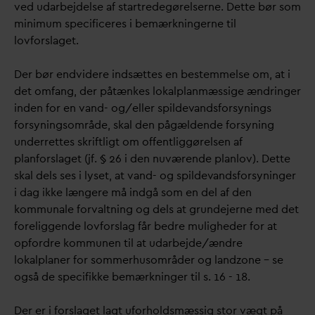
ved u
d
arbejdelse af startredegørelserne. Dette bør som
minimum specificeres i bemærkningerne til
lovforslaget.
Der bør endvidere indsættes en bestemmelse om, at i
det omfang, der påtænkes lokalplanmæssige ændringer
inden for en
v
and- og/eller spilde
v
andsforsynings
forsyningsområde, skal den pågældende forsyning
underrettes skriftligt om offentliggørelsen af
planforslaget (jf. § 26 i den nuværende planlov). Dette
skal dels ses i lyset, at
v
and- og spilde
v
andsforsyninger
i
d
ag ikke længere må indgå som en del af den
kommunale for
v
altning og dels at grundejerne med det
foreliggende lovforslag får bedre muligheder for at
opfordre kommunen til at u
d
arbejde/ændre
lokalplaner for sommerhusområder og landzone – se
også de specifikke bemærkninger til s. 16 - 18.
Der er i forslaget lagt uforholdsmæssig stor vægt på