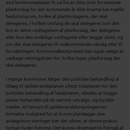
end kommuneplanen fx ud fra en liste over forventede
planforslag for det kommende år eller k
v
artal kan træffe
beslutning om, hvilke af planforslagene, der skal
delegeres, i hvilket omfang de skal delegeres (om det
kun er selve vedtagelsen af planforslag, der delegeres
eller kun den endelige vedtagelse eller begge dele), og
om det skal delegeres til vedkommende ud
v
alg eller til
for
v
altningen. Kommunalbestyrelsen kan også vælge at
vedtage retningslinjer for, hvilke typer planforslag der
skal delegeres.
I mange kommuner følger den politiske behandling af
tillæg til spilde
v
andsplanen oftest tidsplanen for den
politiske behandling af lokalplanen, således at begge
planer behandles på de samme ud
v
algs- og byråds-
møder. Af hensyn til spilde
v
andsforsyningernes
fortsatte mulighed for at kunne planlægge sine
anlægsinve-steringer bør det sikres, at denne praksis
fortsat nyder fremme. Det kunne eksempelvis fremgå af