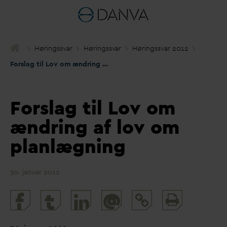
Høringss
v
ar
Høringss
v
ar
Høringss
v
ar 2012
Forslag til Lov om ændring af lov om planlægning
Forslag til Lov om
ændring af lov om
planlægning
30. januar 2012
Print
@
and
share