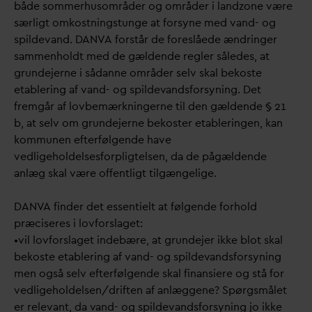
både sommerhusområder og områder i landzone være
særligt omkostningstunge at forsyne med
v
and- og
spilde
v
and.
D
AN
V
A forstår de foreslåede ændringer
sammenholdt med de gældende regler således, at
grundejerne i så
d
anne områder selv skal bekoste
etablering af
v
and- og spilde
v
andsforsyning. Det
fremgår af lovbemærkningerne til den gældende § 21
b, at selv om grundejerne bekoster etableringen, kan
kommunen efterfølgende have
vedligeholdelsesforpligtelsen,
d
a de pågældende
anlæg skal være offentligt tilgængelige.
D
AN
V
A finder det essentielt at følgende forhold
præciseres i lovforslaget:
•vil lovforslaget indebære, at grundejer ikke blot skal
bekoste etablering af
v
and- og spilde
v
andsforsyning
men også selv efterfølgende skal finansiere og stå for
vedligeholdelsen/driften af anlæggene? Spørgsmålet
er rele
v
ant,
d
a
v
and- og spilde
v
andsforsyning jo ikke