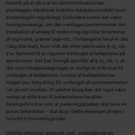
henblik på at sikre at en ekstremsituation kan
planlægges håndteret indenfor lokalplanområdet (som
erstatningsfri regulering). Endvidere kunne det være
hensigtsmæssigt, om der medtages bestemmelser om
installation af anlæg til nedsivning og/eller forsinkelse
af regn
v
and, grønne tage etc. I forlængelse heraf er det
i
d
ag ikke klart, hvor vidt der efter planlovens § 15, stk.
2 er hjemmel til at regulere omfanget af befæstelse på
ejendomme. Det bør fremgå specifikt af § 15, stk. 2, at
det med lokalplanlægningen er muligt at stille krav til
omfanget af befæstelse. Graden af befæstelse har
meget stor betydning for omfanget af oversvømmelser
i et givent område. Af samme årsag bør det også være
muligt at stille krav til befæstelsens karakter.
Eksempelvis krav om, at parkeringspladser skal have en
porøs befæstelse – skal dog i dette eksempel afvejes i
forhold til forureningsrisiko.
D
AN
V
A efterlyser generelt vedr. ovenstående en