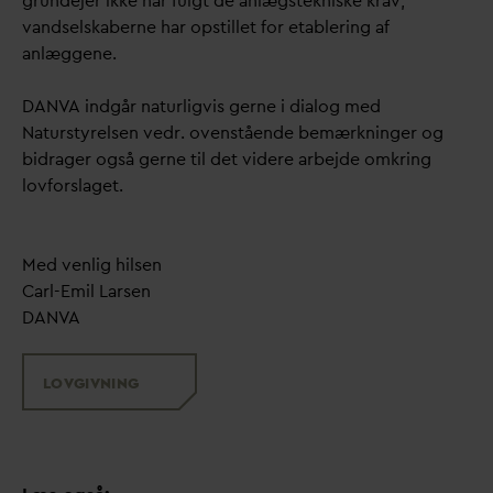
grundejer ikke har fulgt de anlægstekniske krav,
v
andselskaberne har opstillet for etablering af
anlæggene.
D
AN
V
A indgår naturligvis gerne i dialog med
Naturstyrelsen vedr. ovenstående bemærkninger og
bidrager også gerne til det videre arbejde omkring
lovforslaget.
Med venlig hilsen
Carl-Emil Larsen
D
AN
V
A
LOVGIVNING