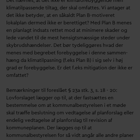
Det nævnes, at det ikke er klimaforebyggende men
klimatilpassende tiltag, der skal omfattes. Vi antager at
det ikke betyder, at en såkaldt Plan B-motiveret
lokalplan dermed ikke er berettiget? Med Plan B menes
en planlagt indsats rettet mod at minimere skader og
lede
v
andet til de mest hensigtsmæssige steder under
skybrudshændelser. Det bør tydeliggøres h
v
ad der
menes med begrebet forebyggelse i denne sammen-
hæng
d
a klimatilpasning (f.eks Plan B) i sig selv i høj
grad er forebyggelse. Er det f.eks mitigation der ikke er
omfattet?
Bemærkninger til foreslået § 23a stk. 3, s. 18 - 20:
Lovforslaget lægger op til, at der fastsættes en
bestemmelse om at kommunalbestyrelsen i et møde
skal træffe beslutning om vedtagelse af planforslag eller
endelig vedtagelse af planforslag til revision af
kommuneplanen. Der lægges op til at
kommunalbestyrelsen for så vidt angår alle andre planer