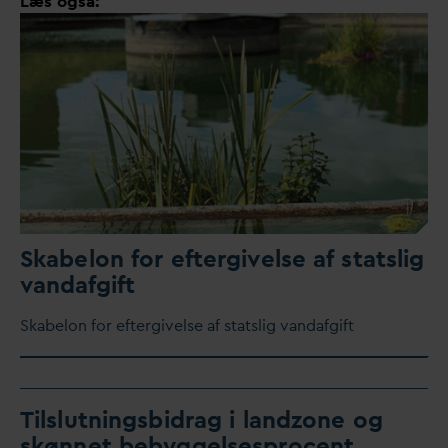
Læs også:
Skabelon for eftergivelse af statslig
v
an
d
afgift
Skabelon for eftergivelse af statslig
v
an
d
afgift
Tilslutningsbidrag i landzone og
skønnet bebyggelsesprocent