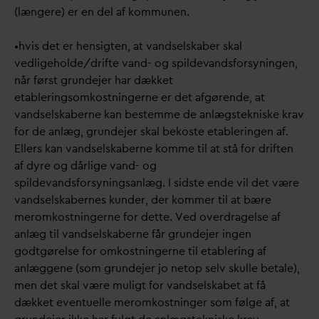
(længere) er en del af kommunen.
•hvis det er hensigten, at
v
andselskaber skal
vedligeholde/drifte
v
and- og spilde
v
andsforsyningen,
når først grundejer har dækket
etableringsomkostningerne er det afgørende, at
v
andselskaberne kan bestemme de anlægstekniske krav
for de anlæg, grundejer skal bekoste etableringen af.
Ellers kan
v
andselskaberne komme til at stå for driften
af dyre og dårlige
v
and- og
spilde
v
andsforsyningsanlæg. I sidste ende vil det være
v
andselskabernes kunder, der kommer til at bære
meromkostningerne for dette. Ved overdragelse af
anlæg til
v
andselskaberne får grundejer ingen
godtgørelse for omkostningerne til etablering af
anlæggene (som grundejer jo netop selv skulle betale),
men det skal være muligt for
v
andselskabet at få
dækket eventuelle meromkostninger som følge af, at