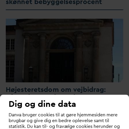
skønnet bebyggelsesprocent
Højesteretsdom om vejbidrag:
Afgørelsen og konsekvenserne
Dig og dine data
Højesteret har i en ny dom frikendt Vejdirektoratet for
D
an
v
a bruger cookies til at gøre hjemmesiden mere
betaling af vejbidrag til trods for, at
v
and…
brugbar og give dig en bedre oplevelse samt til
statistik. Du kan til- og fravælge cookies herunder og