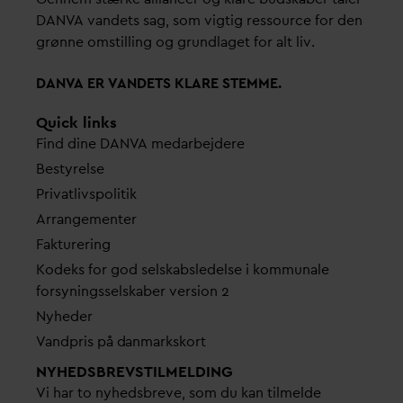
D
AN
V
A
v
andets sag, som vigtig ressource for den
grønne omstilling og grundlaget for alt liv.
D
AN
V
A ER
V
ANDETS KLARE STEMME.
Quick links
Find dine
D
AN
V
A me
d
arbejdere
Bestyrelse
Pri
v
atlivspolitik
Arrangementer
Fakturering
Kodeks for god selskabsledelse i kommunale
forsyningsselskaber version 2
Nyheder
V
andpris på
d
anmarkskort
NYHEDSBREVS­TILMELDING
Vi har to nyhedsbreve, som du kan tilmelde