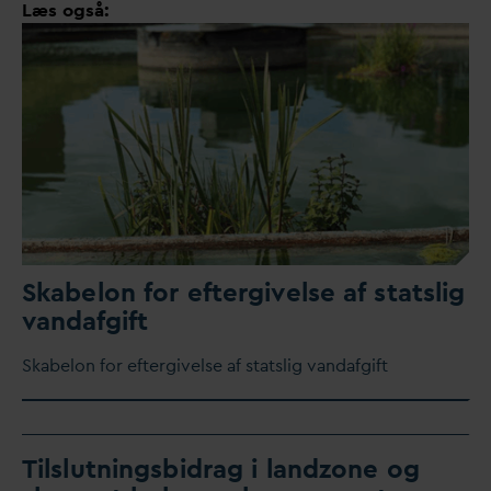
Læs også:
Skabelon for eftergivelse af statslig
v
an
d
afgift
Skabelon for eftergivelse af statslig
v
an
d
afgift
Tilslutningsbidrag i landzone og