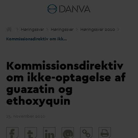
Høringss
v
ar
Høringss
v
ar
Høringss
v
ar 2010
Kommissionsdirektiv om ikke-optagelse af guazatin og ethoxyquin
Kommissionsdirektiv
om ikke-optagelse af
guazatin og
ethoxyquin
15. november 2010
Print
@
and