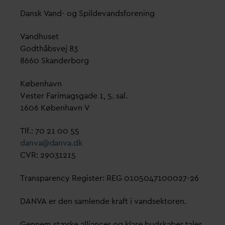
D
ansk
V
and- og Spilde
v
andsforening
V
andhuset
Godthåbsvej 83
8660 Skanderborg
København
Vester Farimagsgade 1, 5. sal.
1606 København V
Tlf.: 70 21 00 55
d
an
v
a@
d
an
v
a.dk
CVR: 29031215
Transparency Register: REG 0105047100027-26
D
AN
V
A er den samlende kraft i
v
andsektoren.
Gennem stærke alliancer og klare budskaber taler