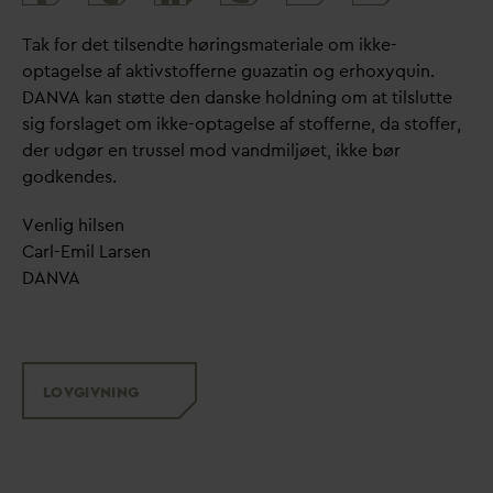
share
Tak for det tilsendte høringsmateriale om ikke-
optagelse af aktivstofferne guazatin og erhoxyquin.
D
AN
V
A kan støtte den
d
anske holdning om at tilslutte
sig forslaget om ikke-optagelse af stofferne,
d
a stoffer,
der udgør en trussel mod
v
andmiljøet, ikke bør
godkendes.
Venlig hilsen
Carl-Emil Larsen
D
AN
V
A
LOVGIVNING