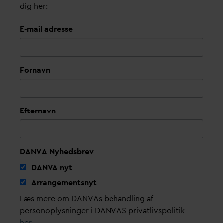
dig her:
E-mail adresse
Fornavn
Efternavn
DANVA Nyhedsbrev
D
AN
V
A nyt
Arrangementsnyt
Læs mere om DANVAs behandling af
personoplysninger i DANVAS privatlivspolitik
her
.