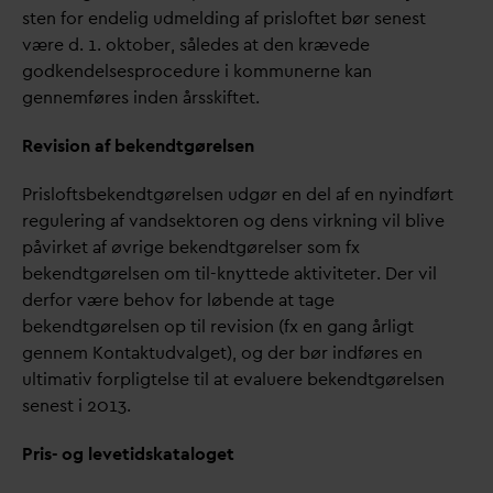
sten for endelig udmelding af prisloftet bør senest
være d. 1. oktober, således at den krævede
godkendelsesprocedure i kommunerne kan
gennemføres inden årsskiftet.
Revision af bekendtgørelsen
Prisloftsbekendtgørelsen udgør en del af en nyindført
regulering af
v
andsektoren og dens virkning vil blive
påvirket af øvrige bekendtgørelser som fx
bekendtgørelsen om til-knyttede aktiviteter. Der vil
derfor være behov for løbende at tage
bekendtgørelsen op til revision (fx en gang årligt
gennem Kontaktud
v
alget), og der bør indføres en
ultimativ forpligtelse til at e
v
aluere bekendtgørelsen
senest i 2013.
Pris- og levetidskataloget