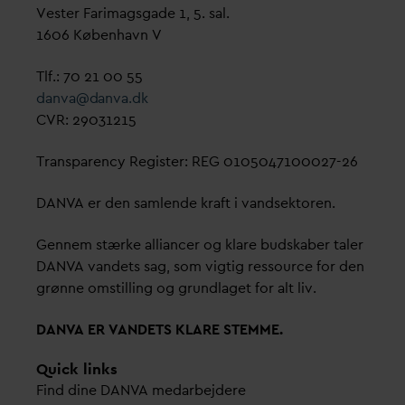
Vester Farimagsgade 1, 5. sal.
1606 København V
Tlf.: 70 21 00 55
d
an
v
a@
d
an
v
a.dk
CVR: 29031215
Transparency Register: REG 0105047100027-26
D
AN
V
A er den samlende kraft i
v
andsektoren.
Gennem stærke alliancer og klare budskaber taler
D
AN
V
A
v
andets sag, som vigtig ressource for den
grønne omstilling og grundlaget for alt liv.
D
AN
V
A ER
V
ANDETS KLARE STEMME.
Quick links
Find dine
D
AN
V
A me
d
arbejdere