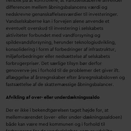
henblik på at kontrollere, at
v
andselskaberne anvender
differencen mellem åbningsbalancens værdi og
nedskrevne genanskaffelsesværdier til investeringer.
V
andselskaberne kan i forvejen alene anvende et
eventuelt overskud til investering i selskabets
aktiviteter forbundet med
v
andforsyning og
spilde
v
andsforsyning, herunder teknologiudvikling,
konsolidering i form af forbedringer af infrastruktur,
miljøforbedringer eller nedsættelse af selskabets
forbrugerpriser. Det særlige tilsyn bør derfor
genoverve-jes i forhold til de problemer det giver ift.
aflæggelse af årsregnskaber efter årsregnskabsloven og
fastsættelse af de skattemæssige åbningsbalancer.
Afvikling af over- eller underdækningssaldo
Der er ikke i bekendtgørelsen taget højde for, at
mellemværendet (over- eller under-dækningssaldoen)
både kan være med kommunen og i forhold til