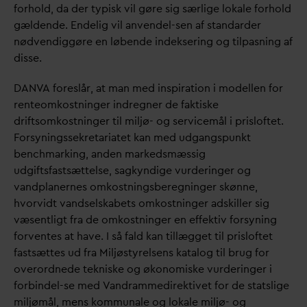
forhold,
d
a der typisk vil gøre sig særlige lokale forhold
gældende. Endelig vil anvendel-sen af stan
d
arder
nødvendiggøre en løbende indeksering og tilpasning af
disse.
D
AN
V
A foreslår, at man med inspiration i modellen for
renteomkostninger indregner de faktiske
driftsomkostninger til miljø- og servicemål i prisloftet.
Forsyningssekretariatet kan med udgangspunkt
benchmarking, anden markedsmæssig
udgiftsfastsættelse, sagkyndige vurderinger og
v
andplanernes omkostningsberegninger skønne,
hvorvidt
v
andselskabets omkostninger adskiller sig
væsentligt fra de omkostninger en effektiv forsyning
forventes at have. I så fald kan tillægget til prisloftet
fastsættes ud fra Miljøstyrelsens katalog til brug for
overordnede tekniske og økonomiske vurderinger i
forbindel-se med
V
andrammedirektivet for de statslige
miljømål, mens kommunale og lokale miljø- og