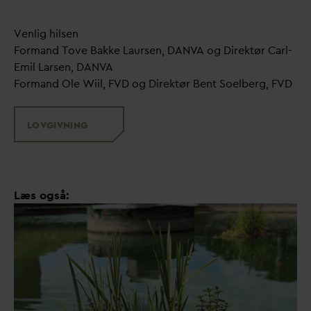
Venlig hilsen
Formand Tove Bakke Laursen,
D
AN
V
A og Direktør Carl-
Emil Larsen,
D
AN
V
A
Formand Ole Wiil, FVD og Direktør Bent Soelberg, FVD
LOVGIVNING
Læs også: