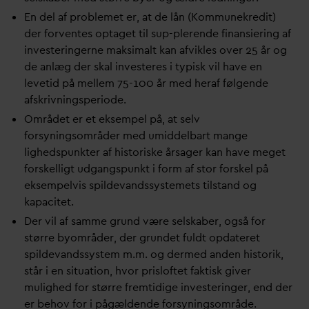
En del af problemet er, at de lån (Kommunekredit)
der forventes optaget til sup-plerende finansiering af
investeringerne maksimalt kan afvikles over 25 år og
de anlæg der skal investeres i typisk vil have en
levetid på mellem 75-100 år med heraf følgende
afskrivningsperiode.
Området er et eksempel på, at selv
forsyningsområder med umiddelbart mange
lighedspunkter af historiske årsager kan have meget
forskelligt udgangspunkt i form af stor forskel på
eksempelvis spilde
v
andssystemets tilstand og
kapacitet.
Der vil af samme grund være selskaber, også for
større byområder, der grundet fuldt op
d
ateret
spilde
v
andssystem m.m. og dermed anden historik,
står i en situation, hvor prisloftet faktisk giver
mulighed for større fremtidige investeringer, end der
er behov for i pågældende forsyningsområde.