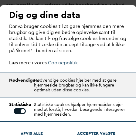
servicemål skal vurderes ud fra benchmarking, udbud,
Dig og dine data
anden markedsmæssig udgiftsfastsættelse eller en
sagkyndig vurdering. I Forsyningssekretariatets skøn
D
an
v
a bruger cookies til at gøre hjemmesiden mere
bør der selvfølgelig tages hensyn til særlige lokale
brugbar og give dig en bedre oplevelse samt til
forhold. Fordelen ved denne model er, at den er mindre
statistik. Du kan til- og fravælge cookies herunder og
bureaukratisk, mere præcis og mere fleksibel.
til enhver tid trække din accept tilbage ved at klikke
Forsyningssekretariatet kan endvidere koncentrere sig
på ‘ikonet’ i bunden af siden.
om eventuelt ineffektive forsyninger, i stedet for at
Læs mere i vores
Cookiepolitik
udvikle et upræcist katalog.
Renteomkostninger
Nødvendige
Nødvendige cookies hjælper med at gøre
hjemmeside brugbar og kan ikke fungere
D
AN
V
A er uforstående overfor den manglende
optimalt uden disse cookies.
forståelse for begrænsningerne i
v
and-selskabernes
Statistiske
lånemuligheder og den mistillid som reglerne for
Statistiske cookies hjælper hjemmesidens ejer
med at forstå, hvordan besøgende interagerer
indregning af renteomkostninger er udtryk for. Der er
med hjemmesiden.
ikke tale om, at
v
andselskaberne skal låne af kommuner
eller af koncernforbundne selskaber på ikke
AFVIS ALLE
ACCEPTER
V
ALGTE
markedsmæssige vilkår. Det er ikke længe-re tilladt