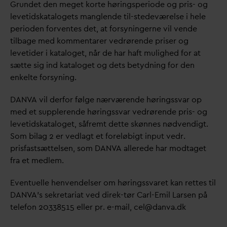
Grundet den meget korte høringsperiode og pris- og
levetidskatalogets manglende til-stedeværelse i hele
perioden forventes det, at forsyningerne vil vende
tilbage med kommentarer vedrørende priser og
levetider i kataloget, når de har haft mulighed for at
sætte sig ind kataloget og dets betydning for den
enkelte forsyning.
D
AN
V
A vil derfor følge nærværende høringss
v
ar op
med et supplerende høringss
v
ar vedrørende pris- og
levetidskataloget, såfremt dette skønnes nødvendigt.
Som bilag 2 er vedlagt et foreløbigt input vedr.
prisfastsættelsen, som
D
AN
V
A allerede har modtaget
fra et medlem.
Eventuelle henvendelser om høringss
v
aret kan rettes til
D
AN
V
A’s sekretariat ved direk-tør Carl-Emil Larsen på
telefon 20338515 eller pr. e-mail, cel@
d
an
v
a.dk