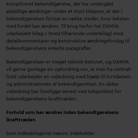
kompliceret bekendtgørelse, der har undergået
adskillige ændringer under et stort tidspres, er der i
bekendtgørelsen fortsat en række steder, hvor teksten
med fordel kan ændres. Til brug herfor har
D
AN
V
A
u
d
arbejdet bilag 1 (med tilhørende underbilag) med
detailkommentarer og konstruktive ændringsforslag til
bekendtgørelsens enkelte paragraffer.
Bekendtgørelsen er meget teknisk betonet, og
D
AN
V
A
vil gerne gentage sin opfordring om, at man fra centralt
hold u
d
arbejder en vejledning med hjælp til forståelsen
og administrationen af bekendtgørelsen. En så
d
an
vejledning bør foreligge senest ved tidspunktet for
bekendtgørelsens ikrafttræden.
Forhold som bør ændres inden bekendtgørelsens
ikrafttræden
Som indledningsvist nævnt, indeholder