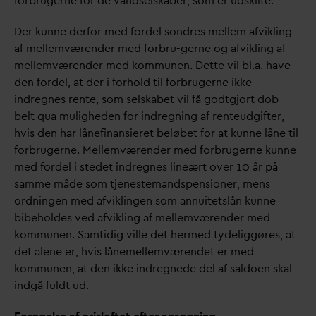
forbrugerne for de
v
andselskaber, som er udskilte.
Der kunne derfor med fordel sondres mellem afvikling
af mellemværender med forbru-gerne og afvikling af
mellemværender med kommunen. Dette vil bl.a. have
den fordel, at der i forhold til forbrugerne ikke
indregnes rente, som selskabet vil få godtgjort dob-
belt qua muligheden for indregning af renteudgifter,
hvis den har lånefinansieret beløbet for at kunne låne til
forbrugerne. Mellemværender med forbrugerne kunne
med fordel i stedet indregnes lineært over 10 år på
samme måde som tjenestemandspensioner, mens
ordningen med afviklingen som annuitetslån kunne
bibeholdes ved afvikling af mellemværender med
kommunen. Samtidig ville det hermed tydeliggøres, at
det alene er, hvis lånemellemværendet er med
kommunen, at den ikke indregnede del af saldoen skal
indgå fuldt ud.