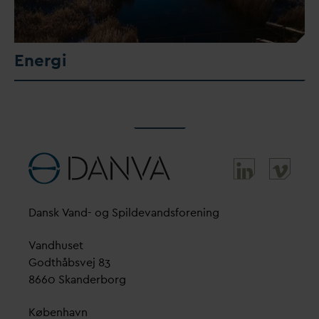
Energi
D
ansk
V
and- og Spilde
v
andsforening
V
andhuset
Godthåbsvej 83
8660 Skanderborg
København