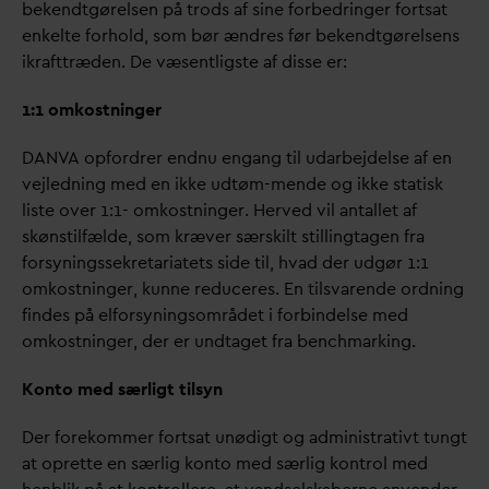
bekendtgørelsen på trods af sine forbedringer fortsat
enkelte forhold, som bør ændres før bekendtgørelsens
ikrafttræden. De væsentligste af disse er:
1:1 omkostninger
D
AN
V
A opfordrer endnu engang til u
d
arbejdelse af en
vejledning med en ikke udtøm-mende og ikke statisk
liste over 1:1- omkostninger. Herved vil antallet af
skønstilfælde, som kræver særskilt stillingtagen fra
forsyningssekretariatets side til, h
v
ad der udgør 1:1
omkostninger, kunne reduceres. En tils
v
arende ordning
findes på elforsyningsområdet i forbindelse med
omkostninger, der er undtaget fra benchmarking.
Konto med særligt tilsyn
Der forekommer fortsat unødigt og administrativt tungt
at oprette en særlig konto med særlig kontrol med