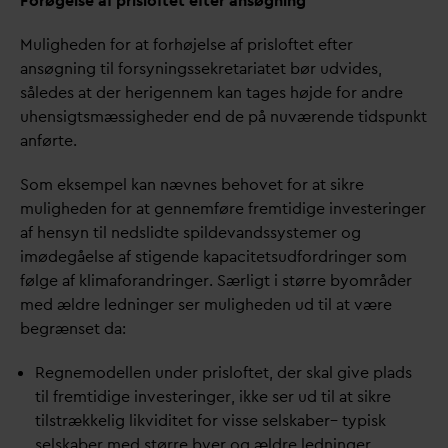
Forøgelse af prisloftet efter ansøgning
Muligheden for at forhøjelse af prisloftet efter
ansøgning til forsyningssekretariatet bør udvides,
således at der herigennem kan tages højde for andre
uhensigtsmæssigheder end de på nuværende tidspunkt
anførte.
Som eksempel kan nævnes behovet for at sikre
muligheden for at gennemføre fremtidige investeringer
af hensyn til nedslidte spilde
v
andssystemer og
imødegåelse af stigende kapacitetsudfordringer som
følge af klimaforandringer. Særligt i større byområder
med ældre ledninger ser muligheden ud til at være
begrænset
d
a:
Regnemodellen under prisloftet, der skal give plads
til fremtidige investeringer, ikke ser ud til at sikre
tilstrækkelig likviditet for visse selskaber– typisk
selskaber med større byer og ældre ledninger.