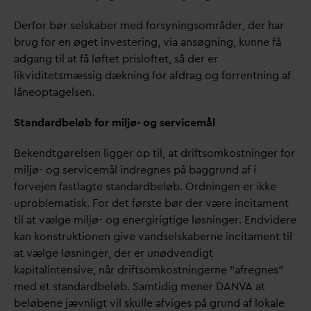
Derfor bør selskaber med forsyningsområder, der har
brug for en øget investering, via ansøgning, kunne få
adgang til at få løftet prisloftet, så der er
likviditetsmæssig dækning for afdrag og forrentning af
låneoptagelsen.
Stan
d
ardbeløb for miljø- og servicemål
Bekendtgørelsen ligger op til, at driftsomkostninger for
miljø- og servicemål indregnes på baggrund af i
forvejen fastlagte stan
d
ardbeløb. Ordningen er ikke
uproblematisk. For det første bør der være incitament
til at vælge miljø- og energirigtige løsninger. Endvidere
kan konstruktionen give
v
andselskaberne incitament til
at vælge løsninger, der er unødvendigt
kapitalintensive, når driftsomkostningerne ”afregnes”
med et stan
d
ardbeløb. Samtidig mener
D
AN
V
A at
beløbene jævnligt vil skulle afviges på grund af lokale