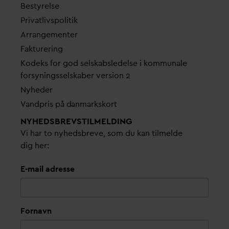
Bestyrelse
Pri
v
atlivspolitik
Arrangementer
Fakturering
Kodeks for god selskabsledelse i kommunale
forsyningsselskaber version 2
Nyheder
V
andpris på
d
anmarkskort
NYHEDSBREVS­TILMELDING
Vi har to nyhedsbreve, som du kan tilmelde
dig her:
E-mail adresse
Fornavn