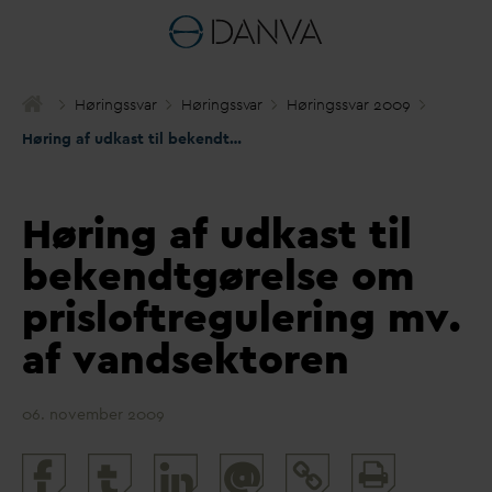
Høringss
v
ar
Høringss
v
ar
Høringss
v
ar 2009
Høring af udkast til bekendtgørelse om prisloftregulering mv. af
Høring af udkast til
bekendtgørelse om
prisloftregulering mv.
af vandsektoren
06. november 2009
Print
@
and