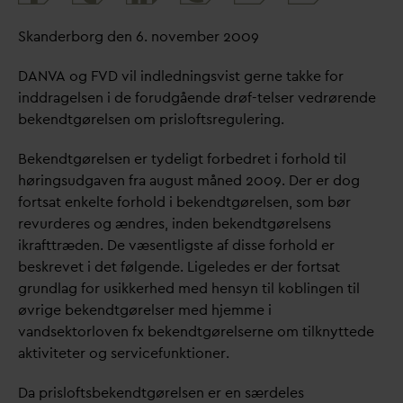
share
Skanderborg den 6. november 2009
D
AN
V
A og FVD vil indledningsvist gerne takke for
inddragelsen i de forudgående drøf-telser vedrørende
bekendtgørelsen om prisloftsregulering.
Bekendtgørelsen er tydeligt forbedret i forhold til
høringsudgaven fra august måned 2009. Der er dog
fortsat enkelte forhold i bekendtgørelsen, som bør
revurderes og ændres, inden bekendtgørelsens
ikrafttræden. De væsentligste af disse forhold er
beskrevet i det følgende. Ligeledes er der fortsat
grundlag for usikkerhed med hensyn til koblingen til
øvrige bekendtgørelser med hjemme i
v
andsektorloven fx bekendtgørelserne om tilknyttede
aktiviteter og servicefunktioner.
D
a prisloftsbekendtgørelsen er en særdeles