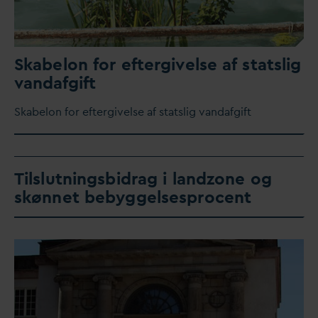
Skabelon for eftergivelse af statslig
v
an
d
afgift
Skabelon for eftergivelse af statslig
v
an
d
afgift
Tilslutningsbidrag i landzone og
skønnet bebyggelsesprocent