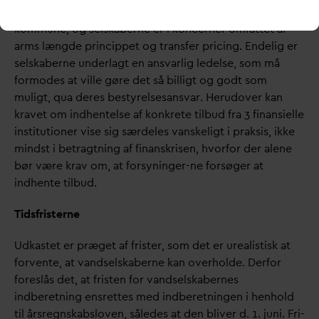
med så
d
anne mellemværender mellem selskab og
kommune, og selskaberne er i koncerner omfattet af
arms længde princippet og transfer pricing. Endelig er
selskaberne underlagt en ans
v
arlig ledelse, som må
formodes at ville gøre det så billigt og godt som
muligt, qua deres bestyrelsesans
v
ar. Herudover kan
kravet om indhentelse af konkrete tilbud fra 3 finansielle
institutioner vise sig særdeles
v
anskeligt i praksis, ikke
mindst i betragtning af finanskrisen, hvorfor der alene
bør være krav om, at forsyninger-ne forsøger at
indhente tilbud.
Tidsfristerne
Udkastet er præget af frister, som det er urealistisk at
forvente, at
v
andselskaberne kan overholde. Derfor
foreslås det, at fristen for
v
andselskabernes
indberetning ensrettes med indberetningen i henhold
til årsregnskabsloven, således at den bliver d. 1. juni. Fri-