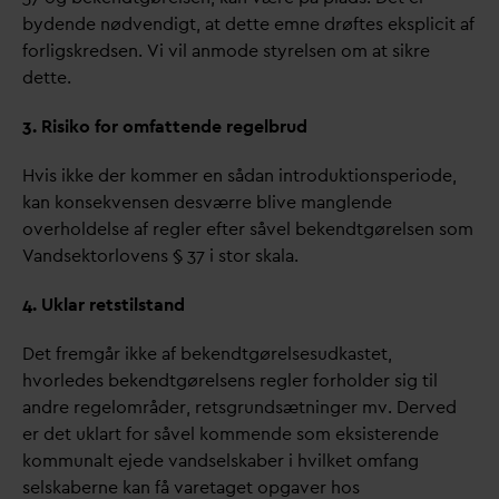
bydende nødvendigt, at dette emne drøftes eksplicit af
forligskredsen. Vi vil anmode styrelsen om at sikre
dette.
3. Risiko for omfattende regelbrud
Hvis ikke der kommer en så
d
an introduktionsperiode,
kan konsekvensen desværre blive manglende
overholdelse af regler efter såvel bekendtgørelsen som
V
andsektorlovens § 37 i stor skala.
4. Uklar retstilstand
Det fremgår ikke af bekendtgørelsesudkastet,
hvorledes bekendtgørelsens regler forholder sig til
andre regelområder, retsgrundsætninger mv. Derved
er det uklart for såvel kommende som eksisterende
kommunalt ejede
v
andselskaber i hvilket omfang
selskaberne kan få
v
aretaget opgaver hos