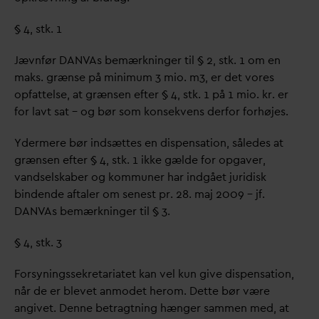
§ 4, stk. 1
Jævnfør
D
AN
V
As bemærkninger til § 2, stk. 1 om en
maks. grænse på minimum 3 mio. m3, er det vores
opfattelse, at grænsen efter § 4, stk. 1 på 1 mio. kr. er
for lavt sat – og bør som konsekvens derfor forhøjes.
Ydermere bør indsættes en dispensation, således at
grænsen efter § 4, stk. 1 ikke gælde for opgaver,
v
andselskaber og kommuner har indgået juridisk
bindende aftaler om senest pr. 28. maj 2009 – jf.
D
AN
V
As bemærkninger til § 3.
§ 4, stk. 3
Forsyningssekretariatet kan vel kun give dispensation,
når de er blevet anmodet herom. Dette bør være
angivet. Denne betragtning hænger sammen med, at