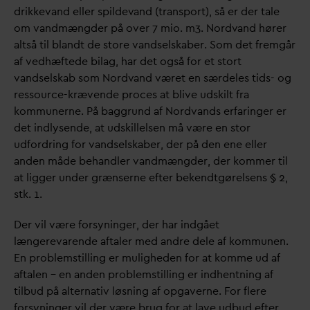
drikke
v
and eller spilde
v
and (transport), så er der tale
om
v
andmængder på over 7 mio. m3. Nord
v
and hører
altså til blandt de store
v
andselskaber. Som det fremgår
af vedhæftede bilag, har det også for et stort
v
andselskab som Nord
v
and været en særdeles tids- og
ressource-krævende proces at blive udskilt fra
kommunerne. På baggrund af Nord
v
ands erfaringer er
det indlysende, at udskillelsen må være en stor
udfordring for
v
andselskaber, der på den ene eller
anden måde behandler
v
andmængder, der kommer til
at ligger under grænserne efter bekendtgørelsens § 2,
stk. 1.
Der vil være forsyninger, der har indgået
længere
v
arende aftaler med andre dele af kommunen.
En problemstilling er muligheden for at komme ud af
aftalen – en anden problemstilling er indhentning af
tilbud på alternativ løsning af opgaverne. For flere
forsyninger vil der være brug for at lave udbud efter