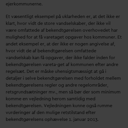
ejerkommunerne.
Et væsentligt eksempel på uklarheden er, at det ikke er
klart, hvor vidt de store
v
andselskaber, der ikke vil
være omfattede af bekendtgørelsen overhovedet har
mulighed for at få
v
aretaget opgaver hos kommuner. Et
andet eksempel er, at der ikke er nogen angivelse af,
hvor vidt de af bekendtgørelsen omfattede
v
andselskab kan få opgaver, der ikke falder inden for
bekendtgørelsen
v
areta-get af kommunen efter andre
regelsæt. Det er måske uhensigtsmæssigt at gå i
detaljer i selve bekendtgørelsen med forholdet mellem
bekendtgørelsens regler og andre regelområder,
retsgrundsætninger mv., men så bør der som minimum
komme en vejledning herom samtidig med
bekendtgørelsen. Vejledningen kunne også rumme
vurderinger af den mulige retstilstand efter
bekendtgørelsens ophævelse 1. januar 2013.