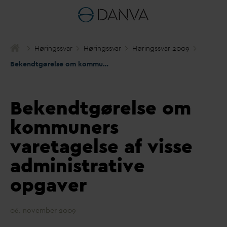
Høringss
v
ar
Høringss
v
ar
Høringss
v
ar 2009
Bekendtgørelse om kommuners
v
aretagelse af visse administra
Bekendtgørelse om
kommuners
varetagelse af visse
administrative
opgaver
06. november 2009