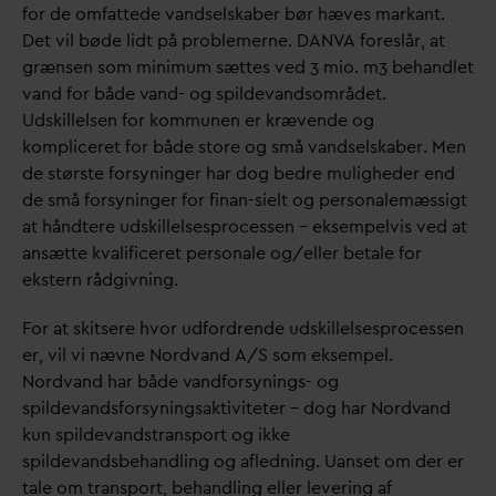
for de omfattede
v
andselskaber bør hæves markant.
Det vil bøde lidt på problemerne.
D
AN
V
A foreslår, at
grænsen som minimum sættes ved 3 mio. m3 behandlet
v
and for både
v
and- og spilde
v
andsområdet.
Udskillelsen for kommunen er krævende og
kompliceret for både store og små
v
andselskaber. Men
de største forsyninger har dog bedre muligheder end
de små forsyninger for finan-sielt og personalemæssigt
at håndtere udskillelsesprocessen – eksempelvis ved at
ansætte k
v
alificeret personale og/eller betale for
ekstern rådgivning.
For at skitsere hvor udfordrende udskillelsesprocessen
er, vil vi nævne Nord
v
and A/S som eksempel.
Nord
v
and har både
v
andforsynings- og
spilde
v
andsforsyningsaktiviteter – dog har Nord
v
and
kun spilde
v
andstransport og ikke
spilde
v
andsbehandling og afledning. Uanset om der er
tale om transport, behandling eller levering af