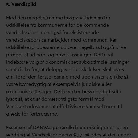
5. Værdispild
Med den meget stramme lovgivne tidsplan for
udskillelse fra kommunerne for de kommende
v
andselskaber men også for eksisterende
v
andselskabers samarbejder med kommunen, kan
udskillelsesprocesserne ud over regelbrud også blive
præget af ad hoc- og hovsa-løsninger. Dette vil
indebære
v
alg af økonomisk set suboptimale løsninger
samt risiko for, at delopgaver i udskillelsen skal laves
om, fordi den første løsning med tiden viser sig ikke at
være bæredygtig af eksempelvis juridiske eller
økonomiske årsager. Dette virker besynderligt set i
lyset af, at et af de væsentligste formål med
V
andsektorloven er at effektivisere
v
andsektoren til
glæde for forbrugerne.
Essensen af
D
AN
V
As generelle bemærkninger er, at en
ændring af
V
andsektorlovens § 37, således at den under