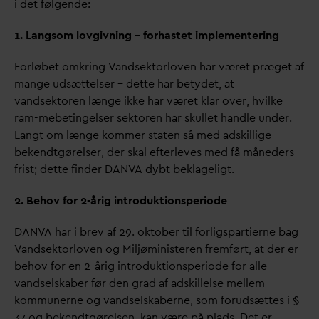
i det følgende:
1. Langsom lovgivning – forhastet implementering
Forløbet omkring
V
andsektorloven har været præget af
mange udsættelser – dette har betydet, at
v
andsektoren længe ikke har været klar over, hvilke
ram-mebetingelser sektoren har skullet handle under.
Langt om længe kommer staten så med adskillige
bekendtgørelser, der skal efterleves med få måneders
frist; dette finder
D
AN
V
A dybt beklageligt.
2. Behov for 2-årig introduktionsperiode
D
AN
V
A har i brev af 29. oktober til forligspartierne bag
V
andsektorloven og Miljøministeren fremført, at der er
behov for en 2-årig introduktionsperiode for alle
v
andselskaber før den grad af adskillelse mellem
kommunerne og
v
andselskaberne, som forudsættes i §
37 og bekendtgørelsen, kan være på plads. Det er