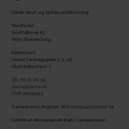
D
ansk
V
and- og Spilde
v
andsforening
V
andhuset
Godthåbsvej 83
8660 Skanderborg
København
Vester Farimagsgade 1, 5. sal.
1606 København V
Tlf.: 70 21 00 55
d
an
v
a@
d
an
v
a.dk
CVR: 29031215
Transparency Register: REG 0105047100027-26
D
AN
V
A er den samlende kraft i
v
andsektoren.