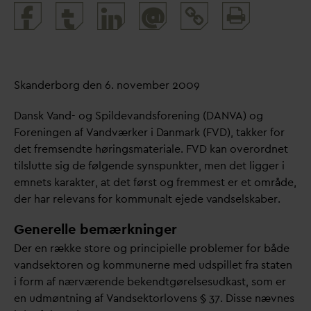
Print
@
and
share
Skanderborg den 6. november 2009
D
ansk
V
and- og Spilde
v
andsforening (
D
AN
V
A) og
Foreningen af
V
andværker i
D
anmark (FVD), takker for
det fremsendte høringsmateriale. FVD kan overordnet
tilslutte sig de følgende synspunkter, men det ligger i
emnets karakter, at det først og fremmest er et område,
der har rele
v
ans for kommunalt ejede
v
andselskaber.
Generelle bemærkninger
Der en række store og principielle problemer for både
v
andsektoren og kommunerne med udspillet fra staten
i form af nærværende bekendtgørelsesudkast, som er
en udmøntning af
V
andsektorlovens § 37. Disse nævnes