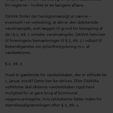
EU-reglerne – hvilket er en længere affære.
D
AN
V
A finder det hensigtsmæssigt at nævne –
eventuelt i en vejledning, at det er den debiterede
v
andmængde, som lægges til grund for beregning af
de i § 2, stk. 1 omtalte
v
andmængder.
D
AN
V
A henviser
til foreningens bemærkninger til § 3, stk. 5 i udkast til
Bekendtgørelse om prisloftsregulering m.v. af
v
andsektoren.
§ 2, stk. 3
H
v
ad er gældende for
v
andselskaber, der er stiftede før
1. januar 2008? Dette bør be-skrives. Efter
D
AN
V
As
opfattelse skal så
d
anne
v
andselskaber også have
mulighed for at gøre brug af kommunal
opgave
v
aretagelse, hvis selskaberne falder inden for
størrelsesafgrænsningen efter § 2, stk. 1.