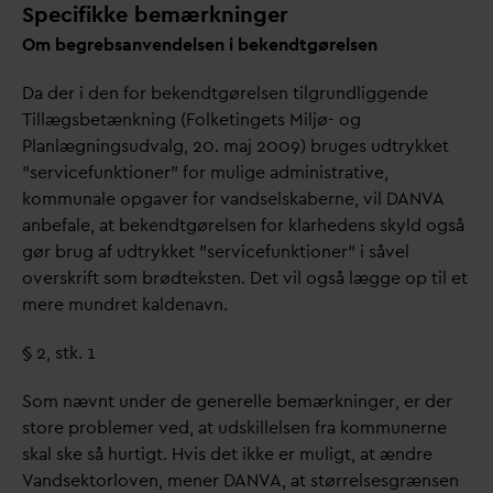
Specifikke bemærkninger
Om begrebsanvendelsen i bekendtgørelsen
D
a der i den for bekendtgørelsen tilgrundliggende
Tillægsbetænkning (Folketingets Miljø- og
Planlægningsud
v
alg, 20. maj 2009) bruges udtrykket
”servicefunktioner” for mulige administrative,
kommunale opgaver for
v
andselskaberne, vil
D
AN
V
A
anbefale, at bekendtgørelsen for klarhedens skyld også
gør brug af udtrykket ”servicefunktioner” i såvel
overskrift som brødteksten. Det vil også lægge op til et
mere mundret kaldenavn.
§ 2, stk. 1
Som nævnt under de generelle bemærkninger, er der
store problemer ved, at udskillelsen fra kommunerne
skal ske så hurtigt. Hvis det ikke er muligt, at ændre
V
andsektorloven, mener
D
AN
V
A, at størrelsesgrænsen