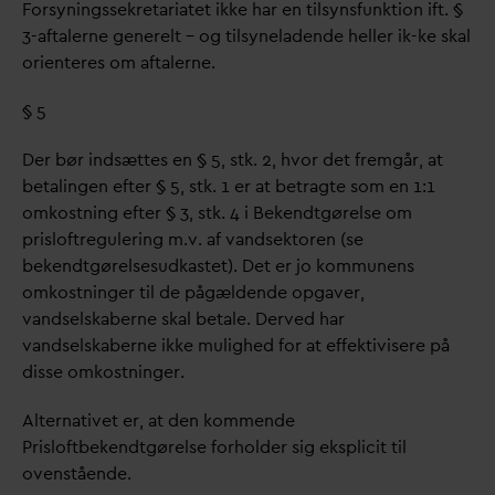
Forsyningssekretariatet ikke har en tilsynsfunktion ift. §
3-aftalerne generelt – og tilsyneladende heller ik-ke skal
orienteres om aftalerne.
§ 5
Der bør indsættes en § 5, stk. 2, hvor det fremgår, at
betalingen efter § 5, stk. 1 er at betragte som en 1:1
omkostning efter § 3, stk. 4 i Bekendtgørelse om
prisloftregulering m.v. af
v
andsektoren (se
bekendtgørelsesudkastet). Det er jo kommunens
omkostninger til de pågældende opgaver,
v
andselskaberne skal betale. Derved har
v
andselskaberne ikke mulighed for at effektivisere på
disse omkostninger.
Alternativet er, at den kommende
Prisloftbekendtgørelse forholder sig eksplicit til
ovenstående.