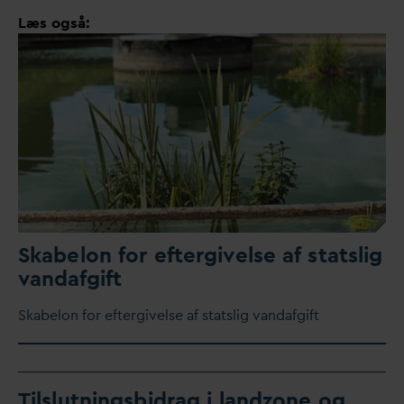
Læs også:
Skabelon for eftergivelse af statslig
v
an
d
afgift
Skabelon for eftergivelse af statslig
v
an
d
afgift
Tilslutningsbidrag i landzone og