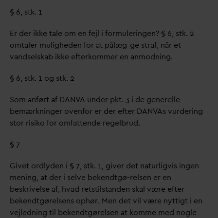
§ 6, stk. 1
Er der ikke tale om en fejl i formuleringen? § 6, stk. 2
omtaler muligheden for at pålæg-ge straf, når et
v
andselskab ikke efterkommer en anmodning.
§ 6, stk. 1 og stk. 2
Som anført af
D
AN
V
A under pkt. 3 i de generelle
bemærkninger ovenfor er der efter
D
AN
V
As vurdering
stor risiko for omfattende regelbrud.
§ 7
Givet ordlyden i § 7, stk. 1, giver det naturligvis ingen
mening, at der i selve bekendtgø-relsen er en
beskrivelse af, h
v
ad retstilstanden skal være efter
bekendtgørelsens ophør. Men det vil være nyttigt i en
vejledning til bekendtgørelsen at komme med nogle