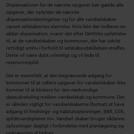
Dispensationer for de nævnte opgaver bør gælde alle
opgaver, der opfylder de nævnte
dispensationsbetingelser og for alle
v
andselskaber
uanset selskabernes størrelse. Hvis ikke der indføres en
så
d
an dispensation, s
v
arer det efter
D
AN
V
As opfattelse
til, at de
v
andselskaber og kommuner, der har udvist
rettidigt omhu i forhold til selskabsudskillelsen straffes.
Dette vil være dybt urimeligt og vil lede til
ressourcespild.
Det er essentielt, at den begrænsede adgang for
kommuner til at udføre opgaver for
v
andselskaber ikke
kommer til at blokere for den nødvendige
d
ataudveksling mellem
v
andselskab og kommune. Det
er således vigtigt for
v
andselskaberne (fortsat) at have
adgang til frednings- og habitatoplysninger, BBR, ESR,
spilde
v
andsplaner mv.
V
andsel-skaber bruger så
d
anne
oplysninger
d
agligt i forbindelse med planlægning og
opkrævning af bidrag.