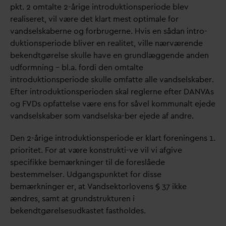
pkt. 2 omtalte 2-årige introduktionsperiode blev
realiseret, vil være det klart mest optimale for
v
andselskaberne og forbrugerne. Hvis en så
d
an intro-
duktionsperiode bliver en realitet, ville nærværende
bekendtgørelse skulle have en grundlæggende anden
udformning – bl.a. fordi den omtalte
introduktionsperiode skulle omfatte alle
v
andselskaber.
Efter introduktionsperioden skal reglerne efter
D
AN
V
As
og FVDs opfattelse være ens for såvel kommunalt ejede
v
andselskaber som
v
andselska-ber ejede af andre.
Den 2-årige introduktionsperiode er klart foreningens 1.
prioritet. For at være konstrukti-ve vil vi afgive
specifikke bemærkninger til de foreslåede
bestemmelser. Udgangspunktet for disse
bemærkninger er, at
V
andsektorlovens § 37 ikke
ændres, samt at grundstrukturen i
bekendtgørelsesudkastet fastholdes.