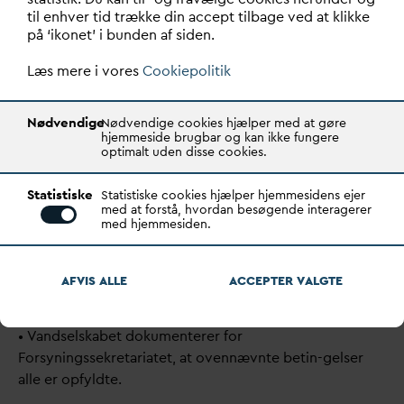
28. maj, 2009.
til enhver tid trække din accept tilbage ved at klikke
på ‘ikonet’ i bunden af siden.
• Aftalen er tidsbegrænset og udløber senest på
tidspunktet for ophævelsen af denne bekendtgørelse
Læs mere i vores
Cookiepolitik
(dvs. d. 1. januar 2013).
Nødvendige
Nødvendige cookies hjælper med at gøre
• Hvis aftalen udløber i perioden 28. maj 2009 – 1.
hjemmeside brugbar og kan ikke fungere
januar 2013, kan den ikke for-nyes.
optimalt uden disse cookies.
•
V
andselskabets betaling efter den pågældende aftale
Statistiske
Statistiske cookies hjælper hjemmesidens ejer
med at forstå, hvordan besøgende interagerer
er i overensstemmelse med § 5, stk. 1 i nærværende
med hjemmesiden.
bekendtgørelse eller fastsat til markedspris.
• Aftalen ikke er i strid med de love og regler, der
v
ar
AFVIS ALLE
ACCEPTER
V
ALGTE
gældende, d. 28. maj.
•
V
andselskabet dokumenterer for
Forsyningssekretariatet, at ovennævnte betin-gelser
alle er opfyldte.