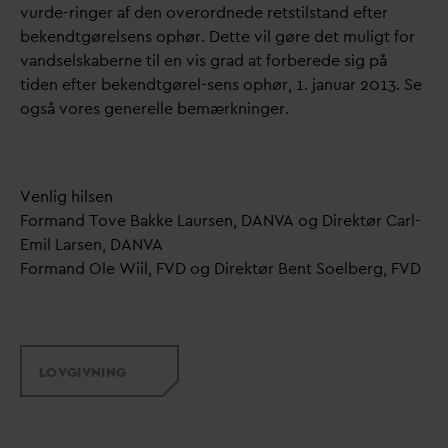
vurde-ringer af den overordnede retstilstand efter
bekendtgørelsens ophør. Dette vil gøre det muligt for
v
andselskaberne til en vis grad at forberede sig på
tiden efter bekendtgørel-sens ophør, 1. januar 2013. Se
også vores generelle bemærkninger.
Venlig hilsen
Formand Tove Bakke Laursen,
D
AN
V
A og Direktør Carl-
Emil Larsen,
D
AN
V
A
Formand Ole Wiil, FVD og Direktør Bent Soelberg, FVD
LOVGIVNING