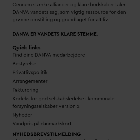
Gennem stærke alliancer og klare budskaber taler
D
AN
V
A
v
andets sag, som vigtig ressource for den
grønne omstilling og grundlaget for alt liv.
D
AN
V
A ER
V
ANDETS KLARE STEMME.
Quick links
Find dine
D
AN
V
A me
d
arbejdere
Bestyrelse
Pri
v
atlivspolitik
Arrangementer
Fakturering
Kodeks for god selskabsledelse i kommunale
forsyningsselskaber version 2
Nyheder
V
andpris på
d
anmarkskort
NYHEDSBREVS­TILMELDING