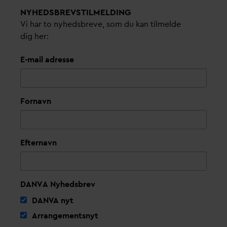
NYHEDSBREVS­TILMELDING
Vi har to nyhedsbreve, som du kan tilmelde
dig her:
E-mail adresse
Fornavn
Efternavn
DANVA Nyhedsbrev
D
AN
V
A nyt
Arrangementsnyt