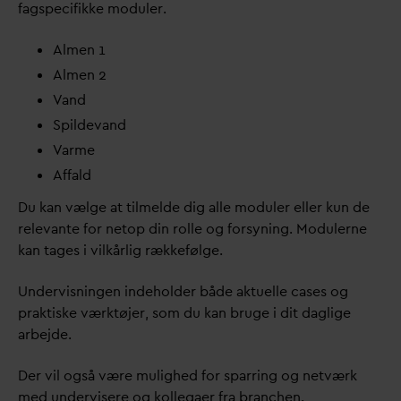
fagspecifikke moduler.
Almen 1
Almen 2
V
and
Spilde
v
and
V
arme
Affald
Du kan vælge at tilmelde dig alle moduler eller kun de
rele
v
ante for netop din rolle og forsyning. Modulerne
kan tages i vilkårlig rækkefølge.
Undervisningen indeholder både aktuelle cases og
praktiske værktøjer, som du kan bruge i dit
d
aglige
arbejde.
Der vil også være mulighed for sparring og netværk
med undervisere og kollegaer fra branchen.