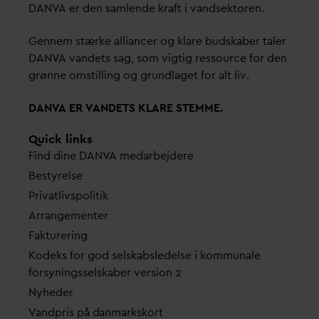
D
AN
V
A er den samlende kraft i
v
andsektoren.
Gennem stærke alliancer og klare budskaber taler
D
AN
V
A
v
andets sag, som vigtig ressource for den
grønne omstilling og grundlaget for alt liv.
D
AN
V
A ER
V
ANDETS KLARE STEMME.
Quick links
Find dine
D
AN
V
A me
d
arbejdere
Bestyrelse
Pri
v
atlivspolitik
Arrangementer
Fakturering
Kodeks for god selskabsledelse i kommunale
forsyningsselskaber version 2
Nyheder
V
andpris på
d
anmarkskort