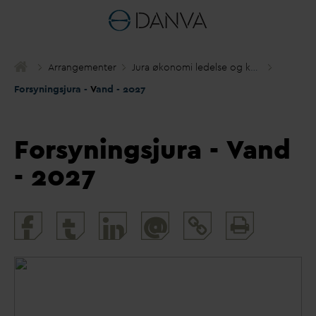
Arrangementer
Jura økonomi ledelse og kommunikation
Forsyningsjura -
V
and - 2027
Forsyningsjura -
V
and
- 2027
Print
@
and
share