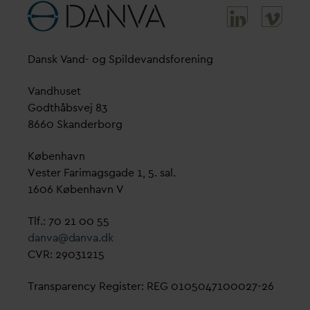
D
ansk
V
and- og Spilde
v
andsforening
V
andhuset
Godthåbsvej 83
8660 Skanderborg
København
Vester Farimagsgade 1, 5. sal.
1606 København V
Tlf.: 70 21 00 55
d
an
v
a@
d
an
v
a.dk
CVR: 29031215
Transparency Register: REG 0105047100027-26