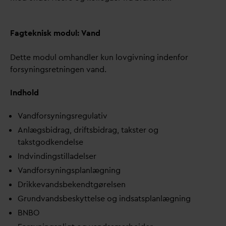
Fagteknisk modul:
V
and
Dette modul omhandler kun lovgivning indenfor
forsyningsretningen
v
and.
Indhold
V
andforsyningsregulativ
Anlægsbidrag, driftsbidrag, takster og
takstgodkendelse
Indvindingstilladelser
V
andforsyningsplanlægning
Drikke
v
andsbekendtgørelsen
Grund
v
andsbeskyttelse og indsatsplanlægning
BNBO