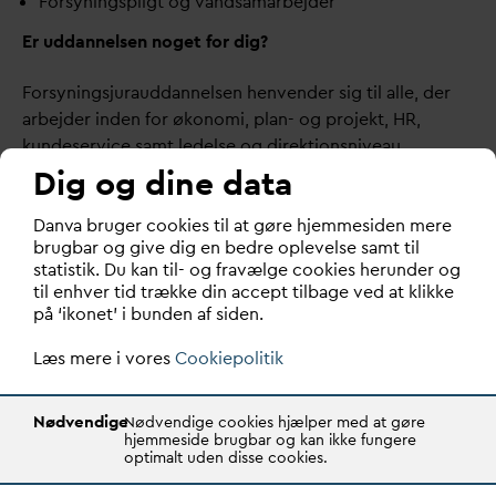
Forsyningspligt og
v
andsamarbejder
Er ud
d
annelsen noget for dig?
Forsyningsjuraud
d
annelsen henvender sig til alle, der
arbejder inden for økonomi, plan- og projekt, HR,
kundeservice samt ledelse og direktionsniveau.
Dig og dine data
Undervisere:
D
an
v
a bruger cookies til at gøre hjemmesiden mere
brugbar og give dig en bedre oplevelse samt til
Peter Nymann, Advokatfirmaet Energi & Miljø
statistik. Du kan til- og fravælge cookies herunder og
Malene Blom Sillesen
,
Advokatfirmaet Energi &
til enhver tid trække din accept tilbage ved at klikke
Miljø
på ‘ikonet’ i bunden af siden.
Kursusleder
Læs mere i vores
Cookiepolitik
Emilie Friis Velbæk,
D
AN
V
A
Pris
Nødvendige
Nødvendige cookies hjælper med at gøre
hjemmeside brugbar og kan ikke fungere
Prisen omfatter undervisningsmateriale, forplejning,
optimalt uden disse cookies.
overnatning og mid
d
ag på hotel Skanderborg Park.