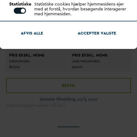
Statistiske
Statistiske cookies hjælper hjemmesidens ejer
med at forstå, hvordan besøgende interagerer
START
med hjemmesiden.
9/6 2027
09:00
SLUT
10/6 2027
16:00
AFVIS ALLE
ACCEPTER
V
ALGTE
PLACERING
D
AN
V
A,
V
andhuset, Godthåbsvej 83, 8660 Skanderborg
PRIS EKSKL. MOMS
PRIS EKSKL. MOMS
(MEDLEMMER)
(IKKE MEDLEMMER)
8000
9000
BESTIL
Seneste tilmelding 10/5 2027
Afbestillingsbetingelser. Klik her.