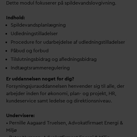
Dette modul fokuserer på spildevandslovgivning.
Indhold:
Spilde
v
andsplanlægning
Udledningstilladelser
Procedure for u
d
arbejdelse af udledningstilladelser
Påbud og forbud
Tilslutningsbidrag og afledningsbidrag
Indtægtsrammeregulering
Er uddannelsen noget for dig?
Forsyningsjurauddannelsen henvender sig til alle, der
arbejder inden for økonomi, plan- og projekt, HR,
kundeservice samt ledelse og direktionsniveau.
Undervisere:
•
Pernille Aagaard Truelsen, Advokatfirmaet Energi &
Miljø