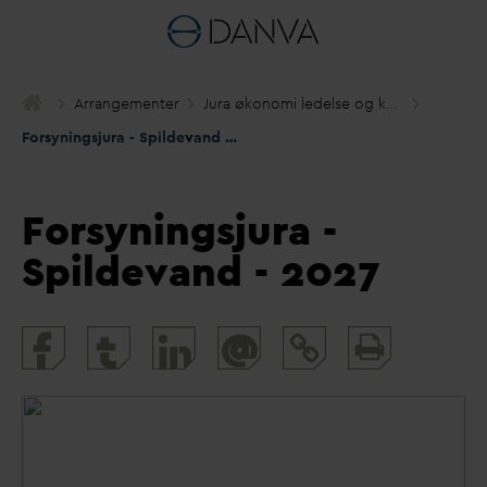
Arrangementer
Jura økonomi ledelse og kommunikation
Forsyningsjura - Spilde
v
and - 2027
Forsyningsjura -
Spildevand - 2027
Print
@
and
share