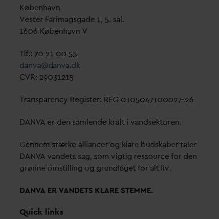
København
Vester Farimagsgade 1, 5. sal.
1606 København V
Tlf.: 70 21 00 55
d
an
v
a@
d
an
v
a.dk
CVR: 29031215
Transparency Register: REG 0105047100027-26
D
AN
V
A er den samlende kraft i
v
andsektoren.
Gennem stærke alliancer og klare budskaber taler
D
AN
V
A
v
andets sag, som vigtig ressource for den
grønne omstilling og grundlaget for alt liv.
D
AN
V
A ER
V
ANDETS KLARE STEMME.
Quick links