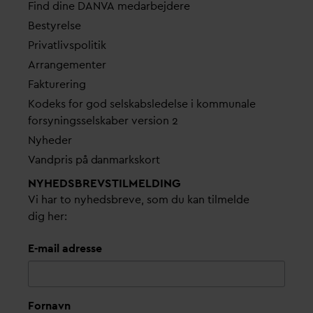
Find dine
D
AN
V
A me
d
arbejdere
Bestyrelse
Pri
v
atlivspolitik
Arrangementer
Fakturering
Kodeks for god selskabsledelse i kommunale
forsyningsselskaber version 2
Nyheder
V
andpris på
d
anmarkskort
NYHEDSBREVS­TILMELDING
Vi har to nyhedsbreve, som du kan tilmelde
dig her:
E-mail adresse
Fornavn