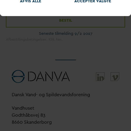
AFVIS ALLE
ACCEPTER
V
ALGTE
8000
9000
BESTIL
Seneste tilmelding 9/2 2027
Afbestillingsbetingelser. Klik her.
D
ansk
V
and- og Spilde
v
andsforening
V
andhuset
Godthåbsvej 83
8660 Skanderborg