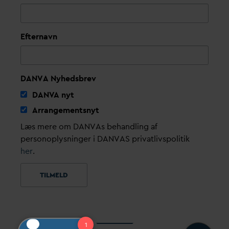
Efternavn
DANVA Nyhedsbrev
D
AN
V
A nyt
Arrangementsnyt
Læs mere om DANVAs behandling af
personoplysninger i DANVAS privatlivspolitik
her
.