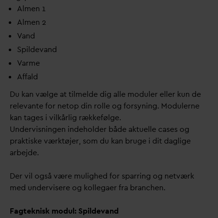
Almen 1
Almen 2
V
and
Spilde
v
and
V
arme
Affald
Du kan vælge at tilmelde dig alle moduler eller kun de
relevante for netop din rolle og forsyning. Modulerne
kan tages i vilkårlig rækkefølge.
Undervisningen indeholder både aktuelle cases og
praktiske værktøjer, som du kan bruge i dit daglige
arbejde.
Der vil også være mulighed for sparring og netværk
med undervisere og kollegaer fra branchen.
Fagteknisk modul: Spildevand