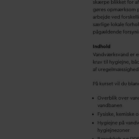
skærpe blikket for a
gøres opmærksom på,
arbejde ved forskel
særlige lokale forho
pågældende forsyni
Indhold
V
andværks
v
and er e
krav til hygiejne, bå
af uregelmæssighed
På kurset vil du bla
Overblik over
v
and
v
andbanen
Fysiske, kemiske o
Hygiejne på
v
andv
hygiejnezoner
Beredskab og DDS