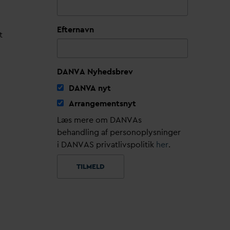
Efternavn
t
DANVA Nyhedsbrev
D
AN
V
A nyt
Arrangementsnyt
Læs mere om DANVAs
behandling af personoplysninger
i DANVAS privatlivspolitik
her
.