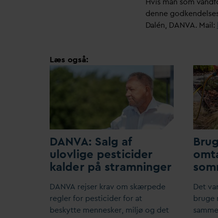
Hvis man som
v
andfo
denne godkendelseso
D
alén,
D
AN
V
A. Mail:
Læs også:
D
AN
V
A: Salg af
Bru
ulovlige pesticider
omta
kalder på stramninger
som
D
AN
V
A rejser krav om skærpede
Det
v
a
regler for pesticider for at
bruge
beskytte mennesker, miljø og det
samme 