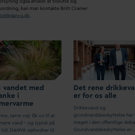
rsyning også ønsker at tilslutte sig
rdning, kan man kontakte Britt Cramer
bd@
d
an
v
a.dk
.
g
v
andet med
Det rene drikke
v
nke i
er for os alle
mer
v
arme
Drikke
v
and og
grund
v
andsbeskyttelse har 
rme, tørre vejr får os til at
meget i den offentlige deba
 mere
v
and – og typisk på
Grund
v
andsbeskyttelse er…
tid.
D
AN
V
A opfordrer til