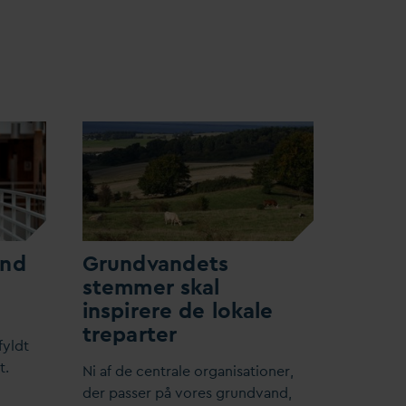
and
Grund
v
andets
stemmer skal
inspirere de lokale
treparter
fyldt
t.
​Ni af de centrale organisationer,
der passer på vores grund
v
and,