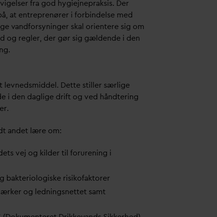
fvigelser fra god hygiejnepraksis. Der
 at entreprenører i forbindelse med
lige
v
andforsyninger skal orientere sig om
ld og regler, der gør sig gældende i den
ng.
t levnedsmiddel. Dette stiller særlige
de i den
d
aglige drift og ved håndtering
er.
ndt andet lære om:
ets vej og kilder til forurening i
g bakteriologiske risikofaktorer
ærker og ledningsnettet samt
 (Dokumenteret Drikke
v
ands Sikkerhed)