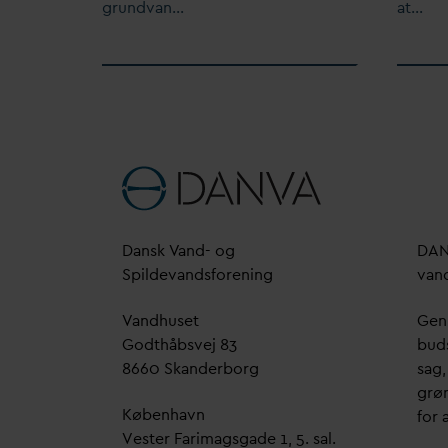
grund
v
an…
at…
D
ansk
V
and- og
D
A
Spilde
v
andsforening
v
an
V
andhuset
Genn
Godthåbsvej 83
bud
8660 Skanderborg
sag,
grøn
København
for a
Vester Farimagsgade 1, 5. sal.