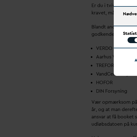
Er du i tvivl om den f
kravet, må du konta
Nødve
Blandt andet har diss
Statis
godkendelsesordning
VERDO
Aarhus
V
and
A
TREFOR
V
andCenter Syd
HOFOR
DIN Forsyning
Vær opmærksom på, a
år, og at man derefte
ans
v
ar at få booket 
udløbs
d
atoen på ku