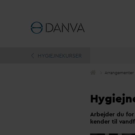
HYGIEJNEKURSER
Arrangementer
Hygiejn
Arbejder du fo
kender til
v
andf