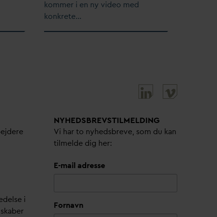
kommer i en ny video med
konkrete…
NYHEDSBREVS­TILMELDING
bejdere
Vi har to nyhedsbreve, som du kan
tilmelde dig her:
E-mail adresse
edelse i
Fornavn
lskaber