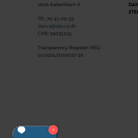
1606 København V
D
A
STE
Tlf.: 70 21 00 55
d
an
v
a@
d
an
v
a.dk
CVR: 29031215
Transparency Register: REG
0105047100027-26