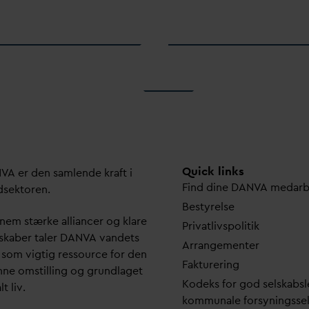
Quick links
N
V
A er den samlende kraft i
Find dine
D
AN
V
A me
d
ar
dsektoren.
Bestyrelse
em stærke alliancer og klare
Pri
v
atlivspolitik
skaber taler
D
AN
V
A
v
andets
Arrangementer
 som vigtig ressource for den
Fakturering
ne omstilling og grundlaget
Kodeks for god selskabsl
lt liv.
kommunale forsyningsse