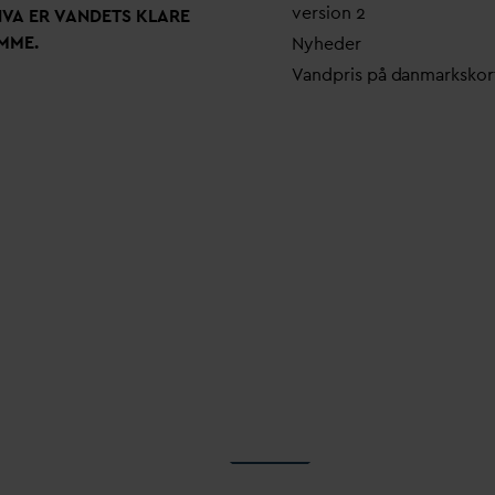
version 2
N
V
A ER
V
ANDETS KLARE
MME.
Nyheder
V
andpris på
d
anmarkskor