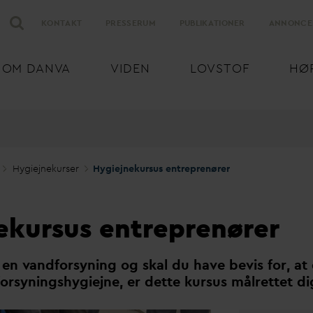
KONTAKT
PRESSERUM
PUBLIKATIONER
ANNONCE
OM
D
AN
V
A
VIDEN
LOVSTOF
HØ
Hygiejnekurser
Hygiejnekursus entreprenører
ekursus entreprenører
r en
v
andforsyning og skal du have bevis for, at
orsyningshygiejne, er dette kursus målrettet di