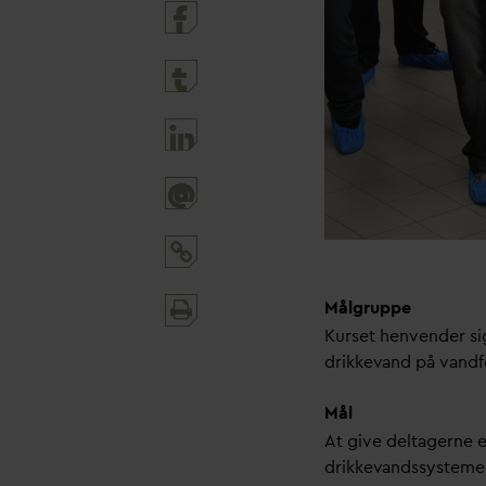
@
Print
Målgruppe
and
Kurset henvender sig
share
drikke
v
and på
v
andf
Mål
At give deltagerne en
drikke
v
andssystemer