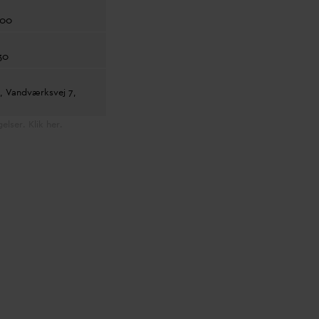
:00
30
d,
V
andværksvej 7,
C
elser. Klik her.