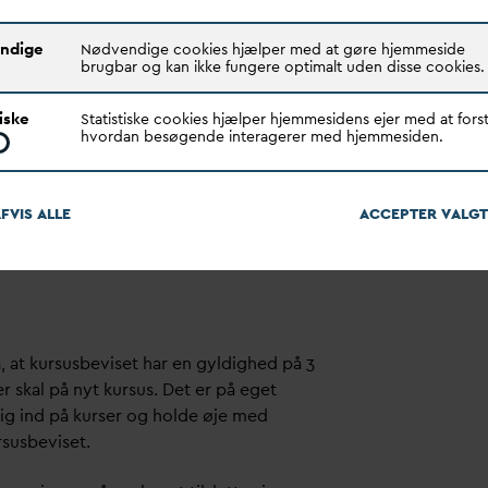
orsyning, du skal arbejde for, stiller
kte forsyningen direkte.
ndige
Nødvendige cookies hjælper med at gøre hjemmeside
brugbar og kan ikke fungere optimalt uden disse cookies.
e forsyninger tilsluttet sig
tiske
Statistiske cookies hjælper hjemmesidens ejer med at forst
en for dette kursus:
hvordan besøgende interagerer med hjemmesiden.
FVIS ALLE
ACCEPTER
V
ALGT
t kursusbeviset har en gyldighed på 3
r skal på nyt kursus. Det er på eget
sig ind på kurser og holde øje med
rsusbeviset.