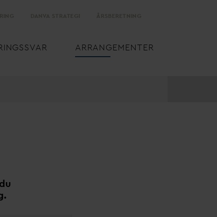
RING
D
AN
V
A STRATEGI
ÅRSBERETNING
RINGSS
V
AR
ARRANGEMENTER
 du
g.