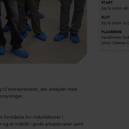
START
22/9 2026
08
SLUT
22/9 2026
11:
PLACERING
V
andCenter Sy
5000 Odense 
Afbestillingsbeting
 til entreprenører, der arbejder med
orsyninger.
 forståelse for risikofaktorer i
 og et indblik i gode arbejds
v
aner samt