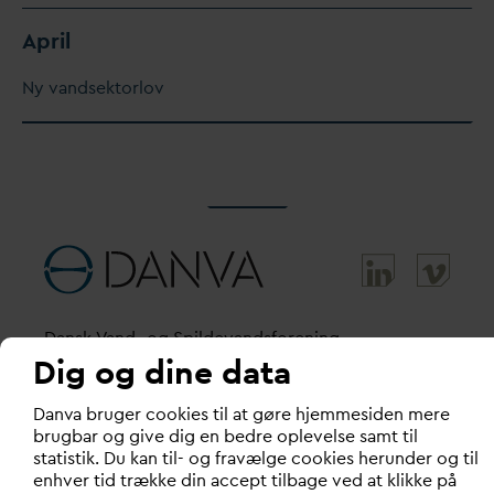
April
Ny
v
andsektorlov
D
ansk
V
and- og Spilde
v
andsforening
Dig og dine data
V
andhuset
D
an
v
a bruger cookies til at gøre hjemmesiden mere
Godthåbsvej 83
brugbar og give dig en bedre oplevelse samt til
8660 Skanderborg
statistik. Du kan til- og fravælge cookies herunder og til
enhver tid trække din accept tilbage ved at klikke på
København