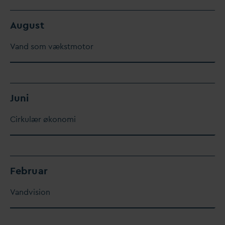
August
V
and som vækstmotor
Juni
Cirkulær økonomi
Februar
V
andvision