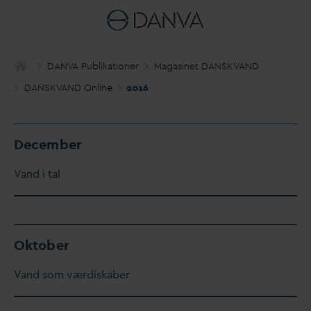
D
AN
V
A Publikationer
Magasinet
D
ANSK
V
AND
D
ANSK
V
AND Online
2016
December
V
and i tal
Oktober
V
and som værdiskaber