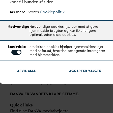
‘ikonet’ i bunden af siden.
Vester Farimagsgade 1, 5. sal.
1606 København V
Læs mere i vores
Cookiepolitik
Tlf.: 70 21 00 55
Nødvendige
Nødvendige cookies hjælper med at gøre
d
an
v
a@
d
an
v
a.dk
hjemmeside brugbar og kan ikke fungere
optimalt uden disse cookies.
CVR: 29031215
Statistiske
Transparency Register: REG 0105047100027-26
Statistiske cookies hjælper hjemmesidens ejer
med at forstå, hvordan besøgende interagerer
med hjemmesiden.
D
AN
V
A er den samlende kraft i
v
andsektoren.
Gennem stærke alliancer og klare budskaber taler
AFVIS ALLE
ACCEPTER
V
ALGTE
D
AN
V
A
v
andets sag, som vigtig ressource for den
grønne omstilling og grundlaget for alt liv.
D
AN
V
A ER
V
ANDETS KLARE STEMME.
Quick links
Find dine
D
AN
V
A me
d
arbejdere