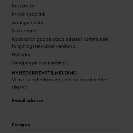
Bestyrelse
Pri
v
atlivspolitik
Arrangementer
Fakturering
Kodeks for god selskabsledelse i kommunale
forsyningsselskaber version 2
Nyheder
V
andpris på
d
anmarkskort
NYHEDSBREVS­TILMELDING
Vi har to nyhedsbreve, som du kan tilmelde
dig her:
E-mail adresse
Fornavn