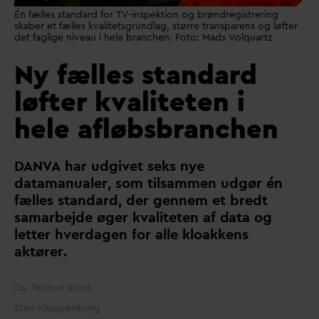
Én fælles standard for TV-inspektion og brøndregistrering
skaber et fælles kvalitetsgrundlag, større transparens og løfter
det faglige niveau i hele branchen. Foto: Mads Volquartz
Ny fælles standard
løfter kvaliteten i
hele afløbsbranchen
D
AN
V
A har udgivet seks nye
d
atamanualer, som tilsammen udgør én
fælles stan
d
ard, der gennem et bredt
samarbejde øger k
v
aliteten af
d
ata og
letter hver
d
agen for alle kloakkens
aktører.
04. februar 2026
Sten Kloppenborg