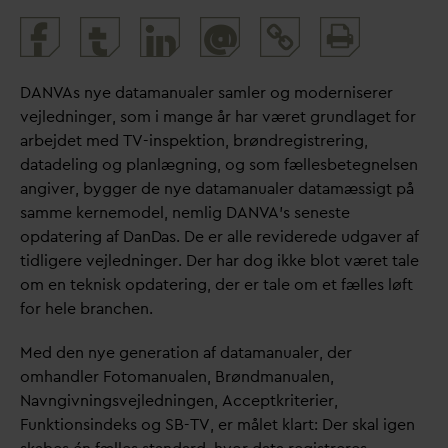
Print
@
and
share
D
AN
V
As nye
d
atamanualer samler og moderniserer
vejledninger, som i mange år har været grundlaget for
arbejdet med TV-inspektion, brøndregistrering,
d
atadeling og planlægning, og som fællesbetegnelsen
angiver, bygger de nye
d
atamanualer
d
atamæssigt på
samme kernemodel, nemlig
D
AN
V
A’s seneste
op
d
atering af
D
an
D
as. De er alle reviderede udgaver af
tidligere vejledninger. Der har dog ikke blot været tale
om en teknisk op
d
atering, der er tale om et fælles løft
for hele branchen.
Med den nye generation af
d
atamanualer, der
omhandler Fotomanualen, Brøndmanualen,
Navngivningsvejledningen, Acceptkriterier,
Funktionsindeks og SB-TV, er målet klart: Der skal igen