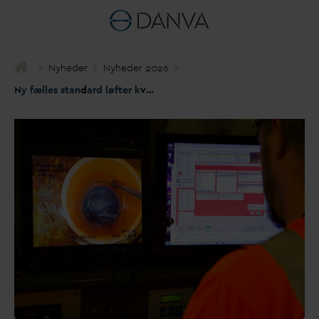
Nyheder
Nyheder 2026
Ny fælles stan
d
ard løfter k
v
aliteten i hele afløbsbranchen