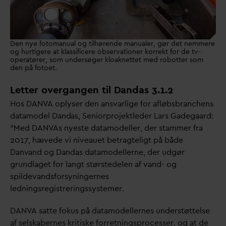
Den nye fotomanual og tilhørende manualer, gør det nemmere
og hurtigere at klassificere observationer korrekt for de tv-
operatører, som undersøger kloaknettet med robotter som
den på fotoet.
Letter overgangen til
D
andas 3.1.2
Hos
D
AN
V
A oplyser den ans
v
arlige for afløbsbranchens
d
atamodel
D
an
d
as, Seniorprojektleder Lars Gadegaard:
”Med
D
AN
V
As nyeste
d
atamodeller, der stammer fra
2017, hævede vi niveauet betragteligt på både
D
an
v
and og
D
an
d
as
d
atamodellerne, der udgør
grundlaget for langt størstedelen af
v
and- og
spilde
v
andsforsyningernes
ledningsregistreringssystemer.
D
AN
V
A satte fokus på
d
atamodellernes understøttelse
af selskabernes kritiske forretningsprocesser, og at de