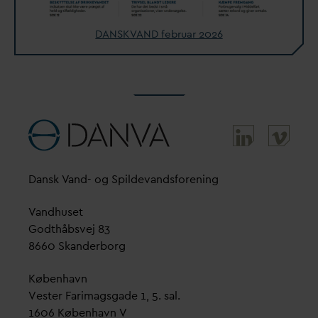
D
ANSK
V
AND februar 2026
D
ansk
V
and- og Spilde
v
andsforening
V
andhuset
Godthåbsvej 83
8660 Skanderborg
København
Vester Farimagsgade 1, 5. sal.
1606 København V