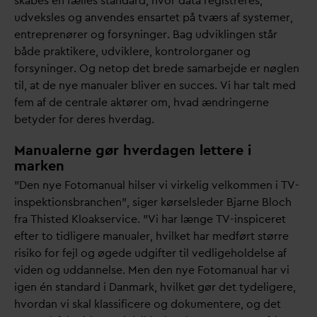
skabes én fælles stan
d
ard, hvor
d
ata registreres,
udveksles og anvendes ensartet på tværs af systemer,
entreprenører og forsyninger. Bag udviklingen står
både praktikere, udviklere, kontrolorganer og
forsyninger. Og netop det brede samarbejde er nøglen
til, at de nye manualer bliver en succes. Vi har talt med
fem af de centrale aktører om, h
v
ad ændringerne
betyder for deres hver
d
ag.
Manualerne gør hverdagen lettere i
marken
”Den nye Fotomanual hilser vi virkelig velkommen i TV-
inspektionsbranchen”, siger kørselsleder Bjarne Bloch
fra Thisted Kloakservice. ”Vi har længe TV-inspiceret
efter to tidligere manualer, hvilket har medført større
risiko for fejl og øgede udgifter til vedligeholdelse af
viden og ud
d
annelse. Men den nye Fotomanual har vi
igen én stan
d
ard i
D
anmark, hvilket gør det tydeligere,
hvor
d
an vi skal klassificere og dokumentere, og det