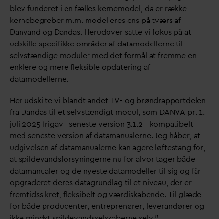
blev funderet i en fælles kernemodel,
d
a er række
kernebegreber m.m. modelleres ens på tværs af
D
an
v
and og
D
an
d
as. Herudover satte vi fokus på at
udskille specifikke områder af
d
atamodellerne til
selvstændige moduler med det formål at fremme en
enklere og mere fleksible op
d
atering af
d
atamodellerne.
Her udskilte vi blandt andet TV- og brøndrapportdelen
fra
D
an
d
as til et selvstændigt modul, som
D
AN
V
A pr. 1.
juli 2025 frigav i seneste version 3.1.2 - kompatibelt
med seneste version af
d
atamanualerne. Jeg håber, at
udgivelsen af
d
atamanualerne kan agere løftestang for,
at spilde
v
andsforsyningerne nu for alvor tager både
d
atamanualer og de nyeste
d
atamodeller til sig og får
opgraderet deres
d
atagrundlag til et niveau, der er
fremtidssikret, fleksibelt og værdiskabende. Til glæde
for både producenter, entreprenører, leverandører og
ikke mindst spilde
v
andsselskaberne selv.”