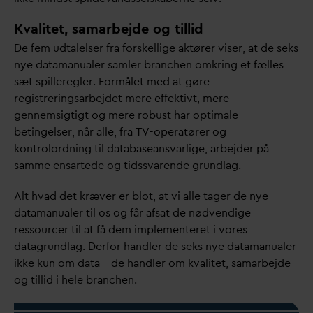
Kvalitet, samarbejde og tillid
De fem udtalelser fra forskellige aktører viser, at de seks
nye
d
atamanualer samler branchen omkring et fælles
sæt spilleregler. Formålet med at gøre
registreringsarbejdet mere effektivt, mere
gennemsigtigt og mere robust har optimale
betingelser, når alle, fra TV-operatører og
kontrolordning til
d
atabaseans
v
arlige, arbejder på
samme ensartede og tidss
v
arende grundlag.
Alt h
v
ad det kræver er blot, at vi alle tager de nye
d
atamanualer til os og får afsat de nødvendige
ressourcer til at få dem implementeret i vores
d
atagrundlag. Derfor handler de seks nye
d
atamanualer
ikke kun om
d
ata – de handler om k
v
alitet, samarbejde
og tillid i hele branchen.