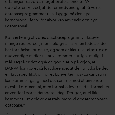
erfaringer fra vores meget professionelle TV-
operatører. Vi ved, at det er nødvendigt at få vores
d
atabaseprogrammer til at bygge på den nye
kernemodel, før vi for alvor kan anvende den nye
Fotomanual.
Konvertering af vores
d
atabaseprogram vil kræve
mange ressourcer, men heldigvis har vi en ledelse, der
har forståelse for dette, og som er klar til at afsætte de
nødvendige midler til, at vi kommer hurtigst muligt i
mål. Og så er det også en god hjælp på vejen, at
D
AN
V
A har været så forudseende, at de har u
d
arbejdet
en kravspecifikation for et konverteringsværktøj, så vi
kan komme i gang med det samme med at anvende
nyeste Fotomanual, men fortsat aflevere i det format, vi
anvender i vores
d
atabase i
d
ag. Det gør, at vi ikke
kommer til at opleve
d
atatab, mens vi op
d
aterer vores
d
atabase.”