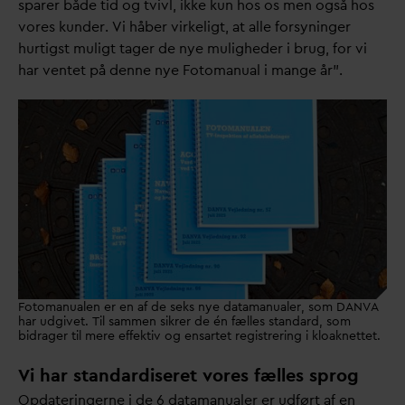
sparer både tid og tvivl, ikke kun hos os men også hos
vores kunder. Vi håber virkeligt, at alle forsyninger
hurtigst muligt tager de nye muligheder i brug, for vi
har ventet på denne nye Fotomanual i mange år”.
Fotomanualen er en af de seks nye datamanualer, som DANVA
har udgivet. Til sammen sikrer de én fælles standard, som
bidrager til mere effektiv og ensartet registrering i kloaknettet.
Vi har standardiseret vores fælles sprog
Op
d
ateringerne i de 6
d
atamanualer er udført af en