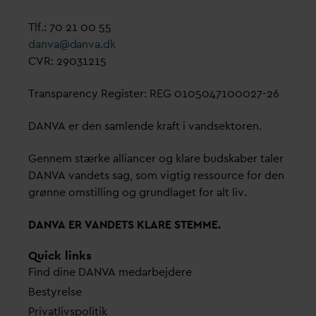
Tlf.: 70 21 00 55
d
an
v
a@
d
an
v
a.dk
CVR: 29031215
Transparency Register: REG 0105047100027-26
D
AN
V
A er den samlende kraft i
v
andsektoren.
Gennem stærke alliancer og klare budskaber taler
D
AN
V
A
v
andets sag, som vigtig ressource for den
grønne omstilling og grundlaget for alt liv.
D
AN
V
A ER
V
ANDETS KLARE STEMME.
Quick links
Find dine
D
AN
V
A me
d
arbejdere
Bestyrelse
Pri
v
atlivspolitik