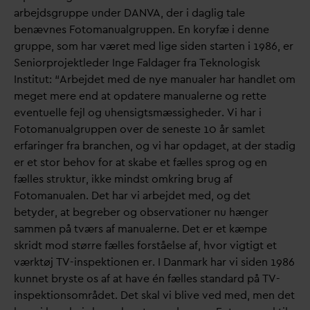
arbejdsgruppe under
D
AN
V
A, der i
d
aglig tale
benævnes Fotomanualgruppen. En koryfæ i denne
gruppe, som har været med lige siden starten i 1986, er
Seniorprojektleder Inge Fal
d
ager fra Teknologisk
Institut: “Arbejdet med de nye manualer har handlet om
meget mere end at op
d
atere manualerne og rette
eventuelle fejl og uhensigtsmæssigheder. Vi har i
Fotomanualgruppen over de seneste 10 år samlet
erfaringer fra branchen, og vi har op
d
aget, at der stadig
er et stor behov for at skabe et fælles sprog og en
fælles struktur, ikke mindst omkring brug af
Fotomanualen. Det har vi arbejdet med, og det
betyder, at begreber og obser
v
ationer nu hænger
sammen på tværs af manualerne. Det er et kæmpe
skridt mod større fælles forståelse af, hvor vigtigt et
værktøj TV-inspektionen er. I
D
anmark har vi siden 1986
kunnet bryste os af at have én fælles stan
d
ard på TV-
inspektionsområdet. Det skal vi blive ved med, men det