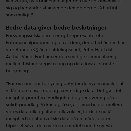
kan vi kun, hvis branchen tager den nye Fotomanual til
sig og begynder at anvende den og gerne så hurtigt
som muligt.”
Bedre data giver bedre beslutninger
Forsyningsselskaberne er rigt repræsenteret i
Fotomanualgruppen, og en af dem, der efterhånden har
været med i 25 år, er afdelingschef, Peter Hjort
d
al,
Aarhus
V
and. For ham er den smidige sammenhæng
mellem tilstandsregistrering og
d
ataflow af største
betydning:
”For os som stor forsyning betyder de nye manualer, at
vi får mere ensartede og troværdige
d
ata. Det gør det
muligt at prioritere vedligehold og renovering på et
solidt grundlag. Vi kan også se, at samarbejdet mellem
vores
d
atafolk og afløbsfolk vokser, fordi de nu får
mulighed for at udveksle
d
ata på en måde, der er
tilpasset såvel den nye kernemodel som de nyeste