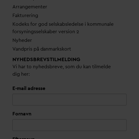
Arrangementer
Fakturering
Kodeks for god selskabsledelse i kommunale
forsyningsselskaber version 2
Nyheder
V
andpris på
d
anmarkskort
NYHEDSBREVS­TILMELDING
Vi har to nyhedsbreve, som du kan tilmelde
dig her:
E-mail adresse
Fornavn