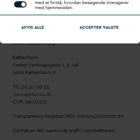
med at forstå, hvordan besøgende interagerer
med hjemmesiden.
D
ansk
V
and- og Spilde
v
andsforening
AFVIS ALLE
ACCEPTER
V
ALGTE
V
andhuset
Godthåbsvej 83
8660 Skanderborg
København
Vester Farimagsgade 1, 5. sal.
1606 København V
Tlf.: 70 21 00 55
d
an
v
a@
d
an
v
a.dk
CVR: 29031215
Transparency Register: REG 0105047100027-26
D
AN
V
A er den samlende kraft i
v
andsektoren.