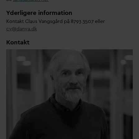
Yderligere information
Kontakt Claus
V
angsgård på 8793 3507 eller
cv@
d
an
v
a.dk
Kontakt