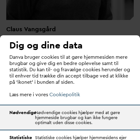
Claus
V
angsgård
Seniorkonsulent
Dig og dine data
T: +45 87 93 35 07
cv@
d
an
v
a.dk
D
an
v
a bruger cookies til at gøre hjemmesiden mere
brugbar og give dig en bedre oplevelse samt til
statistik. Du kan til- og fravælge cookies herunder og
til enhver tid trække din accept tilbage ved at klikke
på ‘ikonet’ i bunden af siden.
LÆS LANDSAFTALEN HER
Læs mere i vores
Cookiepolitik
Nødvendige
Nødvendige cookies hjælper med at gøre
hjemmeside brugbar og kan ikke fungere
optimalt uden disse cookies.
Statistiske
Statistiske cookies hjælper hjemmesidens ejer