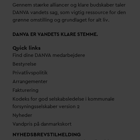
Gennem stærke alliancer og klare budskaber taler
D
AN
V
A
v
andets sag, som vigtig ressource for den
grønne omstilling og grundlaget for alt liv.
D
AN
V
A ER
V
ANDETS KLARE STEMME.
Quick links
Find dine
D
AN
V
A me
d
arbejdere
Bestyrelse
Pri
v
atlivspolitik
Arrangementer
Fakturering
Kodeks for god selskabsledelse i kommunale
forsyningsselskaber version 2
Nyheder
V
andpris på
d
anmarkskort
NYHEDSBREVS­TILMELDING