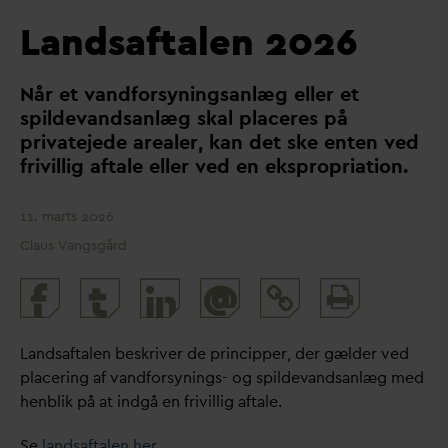
Landsaftalen 2026
Når et
v
andforsyningsanlæg eller et
spilde
v
andsanlæg skal placeres på
pri
v
atejede arealer, kan det ske enten ved
frivillig aftale eller ved en ekspropriation.
11. marts 2026
Claus Vangsgård
Print
@
and
share
Landsaftalen beskriver de principper, der gælder ved
placering af
v
andforsynings- og spilde
v
andsanlæg med
henblik på at indgå en frivillig aftale.
Se
landsaftalen her