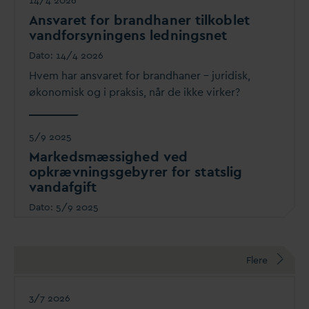
14/4 2026
Ans
v
aret for brandhaner tilkoblet
v
andforsyningens ledningsnet
D
ato:
14/4 2026
Hvem har ans
v
aret for brandhaner – juridisk,
økonomisk og i praksis, når de ikke virker?
5/9 2025
Markedsmæssighed ved
opkrævningsgebyrer for statslig
v
an
d
afgift
D
ato:
5/9 2025
Flere
3/7 2026