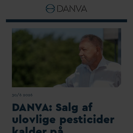
30/6 2026
D
AN
V
A: Salg af
ulovlige pesticider
kalder på