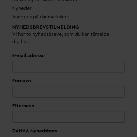
Nyheder
V
andpris på
d
anmarkskort
NYHEDSBREVS­TILMELDING
Vi har to nyhedsbreve, som du kan tilmelde
dig her:
E-mail adresse
Fornavn
Efternavn
DANVA Nyhedsbrev