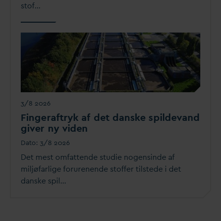
stof…
3/8 2026
Fingeraftryk af det
d
anske spilde
v
and
giver ny viden
D
ato:
3/8 2026
Det mest omfattende studie nogensinde af
miljøfarlige forurenende stoffer tilstede i det
d
anske spil…