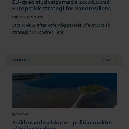
EU-specialud
v
algsmøde 10.06.2026
Europæisk strategi for
v
andresiliens
D
ato:
10/6 2026
Status et år efter offentliggørelse af europæisk
strategi for
v
andresiliens
NYHEDER
Flere
3/8 2026
Spilde
v
andsselskaber politianmeldes
af Miljøstyrelsen