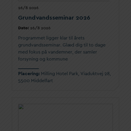
26/8 2026
Grund
v
andsseminar 2026
D
ato:
26/8 2026
Programmet ligger klar til årets
grund
v
andsseminar. Glæd dig til to
d
age
med fokus på
v
andemner, der samler
forsyning og kommune
Placering:
Milling Hotel Park, Viaduktvej 28,
5500 Middelfart