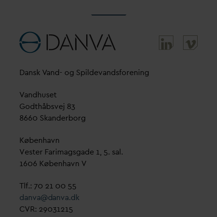
D
ansk
V
and- og Spilde
v
andsforening
V
andhuset
Godthåbsvej 83
8660 Skanderborg
København
Vester Farimagsgade 1, 5. sal.
1606 København V
Tlf.: 70 21 00 55
d
an
v
a@
d
an
v
a.dk
CVR: 29031215