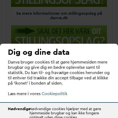
Se mere informationer om stillingsopslag på
d
an
v
a.dk
Dig og dine data
Se mere informationer om stillingsopslag på
d
an
v
a.dk
D
an
v
a bruger cookies til at gøre hjemmesiden mere
brugbar og give dig en bedre oplevelse samt til
statistik. Du kan til- og fravælge cookies herunder og
til enhver tid trække din accept tilbage ved at klikke
på ‘ikonet’ i bunden af siden.
Læs mere i vores
Cookiepolitik
Nødvendige
Nødvendige cookies hjælper med at gøre
hjemmeside brugbar og kan ikke fungere
optimalt uden disse cookies.