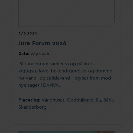
2/9 2026
Jura Forum 2026
D
ato:
2/9 2026
På Jura Forum samler vi op på årets
vigtigste love, bekendtgørelser og domme
for
v
and- og spilde
v
and – og ser frem mod
nye sager i
D
AN
V
A.
Placering:
V
andhuset, Godthåbsvej 83, 8660
Skanderborg