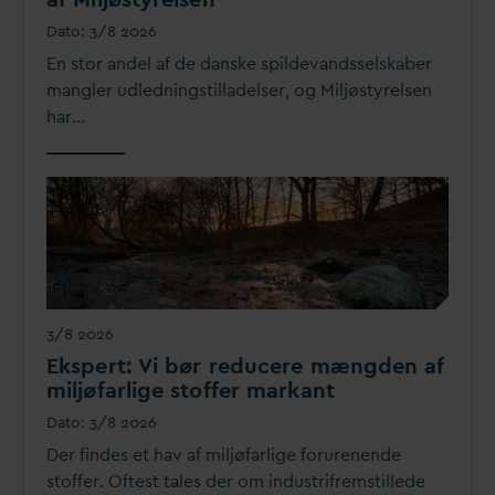
D
ato:
3/8 2026
En stor andel af de
d
anske spilde
v
andsselskaber
mangler udledningstilladelser, og Miljøstyrelsen
har…
3/8 2026
Ekspert: Vi bør reducere mængden af
miljøfarlige stoffer markant
D
ato:
3/8 2026
Der findes et hav af miljøfarlige forurenende
stoffer. Oftest tales der om industrifremstillede