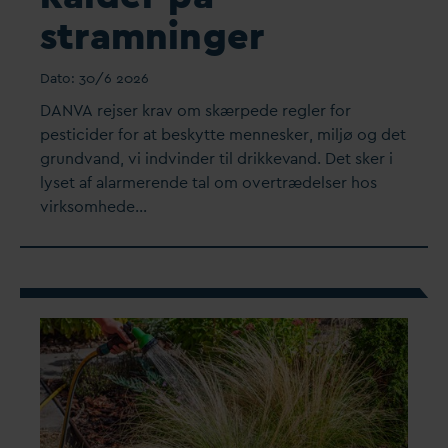
stramninger
D
ato:
30/6 2026
D
AN
V
A rejser krav om skærpede regler for
pesticider for at beskytte mennesker, miljø og det
grund
v
and, vi indvinder til drikke
v
and. Det sker i
lyset af alarmerende tal om overtrædelser hos
virksomhede…