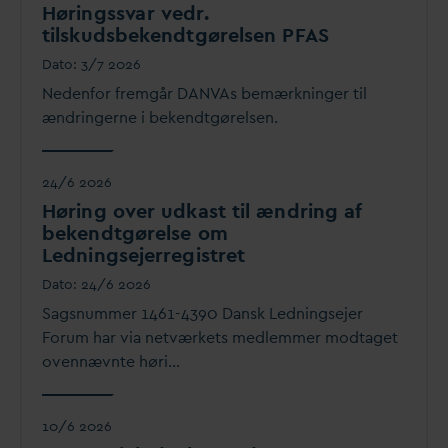
Høringss
v
ar vedr.
tilskudsbekendtgørelsen P
F
AS
D
ato:
3/7 2026
Nedenfor fremgår
D
AN
V
As bemærkninger til
ændringerne i bekendtgørelsen.
24/6 2026
Høring over udkast til ændring af
bekendtgørelse om
Ledningsejerregistret
D
ato:
24/6 2026
Sagsnummer 1461-4390
D
ansk Ledningsejer
Forum har via netværkets medlemmer modtaget
ovennævnte høri…
10/6 2026