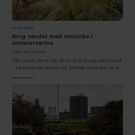
29/6 2026
Brug
v
andet med omtanke i
sommer
v
arme
D
ato:
29/6 2026
Det
v
arme, tørre vejr får os til at bruge mere
v
and
– og typisk på samme tid.
D
AN
V
A opfordrer til at…