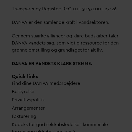
Transparency Register: REG 0105047100027-26
D
AN
V
A er den samlende kraft i
v
andsektoren.
Gennem stærke alliancer og klare budskaber taler
D
AN
V
A
v
andets sag, som vigtig ressource for den
grønne omstilling og grundlaget for alt liv.
D
AN
V
A ER
V
ANDETS KLARE STEMME.
Quick links
Find dine
D
AN
V
A me
d
arbejdere
Bestyrelse
Pri
v
atlivspolitik
Arrangementer
Fakturering
Kodeks for god selskabsledelse i kommunale
forsyningsselskaber version 2