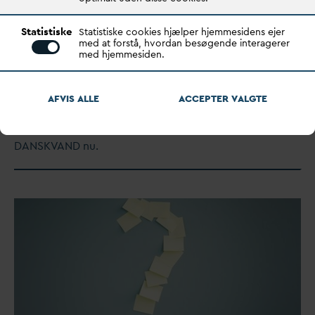
Statistiske
Statistiske cookies hjælper hjemmesidens ejer
med at forstå, hvordan besøgende interagerer
med hjemmesiden.
TEMA: KLIMATILPASNING OG BIODIVERSITET
Læs
D
ANSK
V
AND juni 2026
AFVIS ALLE
ACCEPTER
V
ALGTE
Klimatilpasning og biodiversitet, værn mod
oversvømmelse kan også gavne naturen. Læs temaet i
D
ANSK
V
AND nu.