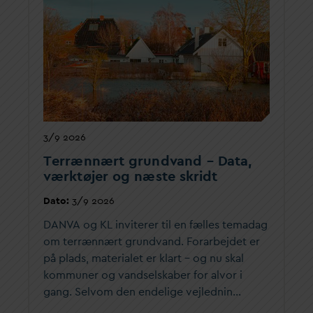
3/9 2026
Terrænnært grund
v
and –
D
ata,
værktøjer og næste skridt
D
ato:
3/9 2026
D
AN
V
A og KL inviterer til en fælles tema
d
ag
om terrænnært grund
v
and. Forarbejdet er
på plads, materialet er klart – og nu skal
kommuner og
v
andselskaber for alvor i
gang. Selvom den endelige vejlednin…