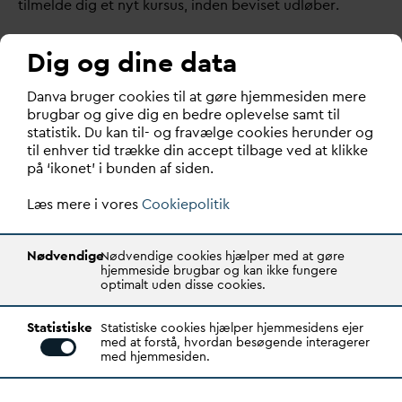
tilmelde dig et nyt kursus, inden beviset udløber.
Er du i tvivl om, hvorvidt den forsyning, du skal arbejde
Dig og dine data
for, kræver et gyldigt hygiejnebevis, anbefaler vi, at du
kontakter forsyningen direkte.
D
an
v
a bruger cookies til at gøre hjemmesiden mere
brugbar og give dig en bedre oplevelse samt til
statistik. Du kan til- og fravælge cookies herunder og
til enhver tid trække din accept tilbage ved at klikke
på ‘ikonet’ i bunden af siden.
Læs mere i vores
Cookiepolitik
Nødvendige
Nødvendige cookies hjælper med at gøre
START
hjemmeside brugbar og kan ikke fungere
11/8 2026
08:00
optimalt uden disse cookies.
SLUT
11/8 2026
11:30
Statistiske
Statistiske cookies hjælper hjemmesidens ejer
med at forstå, hvordan besøgende interagerer
PLACERING
med hjemmesiden.
Scandic Glostrup, Roskildevej 550, 2605 Brøndbyvester
PRIS EKSKL. MOMS
PRIS EKSKL. MOMS