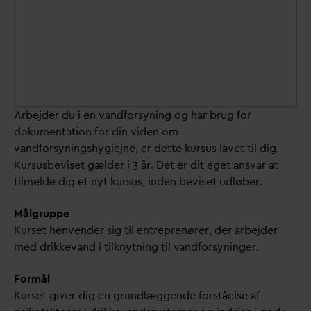
Arbejder du i en
v
andforsyning og har brug for
dokumentation for din viden om
v
andforsyningshygiejne, er dette kursus lavet til dig.
Kursusbeviset gælder i 3 år. Det er dit eget ans
v
ar at
tilmelde dig et nyt kursus, inden beviset udløber.
Målgruppe
Kurset henvender sig til entreprenører, der arbejder
med drikke
v
and i tilknytning til
v
andforsyninger.
Formål
Kurset giver dig en grundlæggende forståelse af