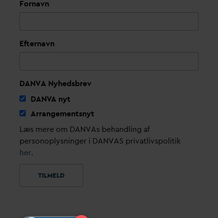
Fornavn
Efternavn
DANVA Nyhedsbrev
D
AN
V
A nyt
Arrangementsnyt
Læs mere om DANVAs behandling af
personoplysninger i DANVAS privatlivspolitik
her
.