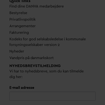
Quick links
Find dine
D
AN
V
A me
d
arbejdere
Bestyrelse
Pri
v
atlivspolitik
Arrangementer
Fakturering
Kodeks for god selskabsledelse i kommunale
forsyningsselskaber version 2
Nyheder
V
andpris på
d
anmarkskort
NYHEDSBREVS­TILMELDING
Vi har to nyhedsbreve, som du kan tilmelde
dig her:
E-mail adresse