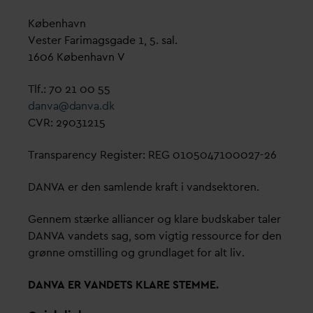
København
Vester Farimagsgade 1, 5. sal.
1606 København V
Tlf.: 70 21 00 55
d
an
v
a@
d
an
v
a.dk
CVR: 29031215
Transparency Register: REG 0105047100027-26
D
AN
V
A er den samlende kraft i
v
andsektoren.
Gennem stærke alliancer og klare budskaber taler
D
AN
V
A
v
andets sag, som vigtig ressource for den
grønne omstilling og grundlaget for alt liv.
D
AN
V
A ER
V
ANDETS KLARE STEMME.