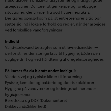
risikofaktorer i drikke
v
andssystemer og indsigt i gode
arbejds
v
aner. Du lærer at genkende og forebygge
situationer, der afviger fra god hygiejnepraksis.
Der gøres opmærksom på, at entreprenører altid bør
sætte sig ind i lokale forhold og regler, når der arbejdes
ved forskellige
v
andforsyninger.
Indhold
V
andværks
v
and betragtes som et levnedsmiddel —
derfor stilles der særlige krav til hygiejne, både i den
d
aglige drift og ved håndtering af uregelmæssigheder.
På kurset får du blandt andet indsigt i:
V
andets vej og typiske kilder til forurening
Fysiske, kemiske og bakteriologiske risikofaktorer
Hygiejne på
v
andværker og ledningsnet, herunder
hygiejnezoner
Beredskab og DDS (Dokumenteret
Drikke
v
andsSikkerhed)