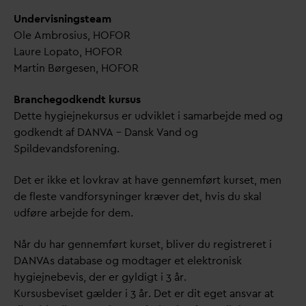
Undervisningsteam
Ole Ambrosius, HOFOR
Laure Lopato, HOFOR
Martin Børgesen, HOFOR
Branchegodkendt kursus
Dette hygiejnekursus er udviklet i samarbejde med og
godkendt af
D
AN
V
A –
D
ansk
V
and og
Spilde
v
andsforening.
Det er ikke et lovkrav at have gennemført kurset, men
de fleste
v
andforsyninger kræver det, hvis du skal
udføre arbejde for dem.
Når du har gennemført kurset, bliver du registreret i
D
AN
V
As
d
atabase og modtager et elektronisk
hygiejnebevis, der er gyldigt i 3 år.
Kursusbeviset gælder i 3 år. Det er dit eget ans
v
ar at