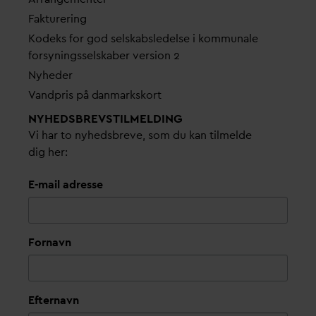
Fakturering
Kodeks for god selskabsledelse i kommunale
forsyningsselskaber version 2
Nyheder
V
andpris på
d
anmarkskort
NYHEDSBREVS­TILMELDING
Vi har to nyhedsbreve, som du kan tilmelde
dig her:
E-mail adresse
Fornavn
Efternavn