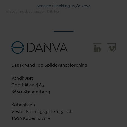
Seneste tilmelding 12/8 2026
Afbestillingsbetingelser. Klik her.
D
ansk
V
and- og Spilde
v
andsforening
V
andhuset
Godthåbsvej 83
8660 Skanderborg
København
Vester Farimagsgade 1, 5. sal.
1606 København V