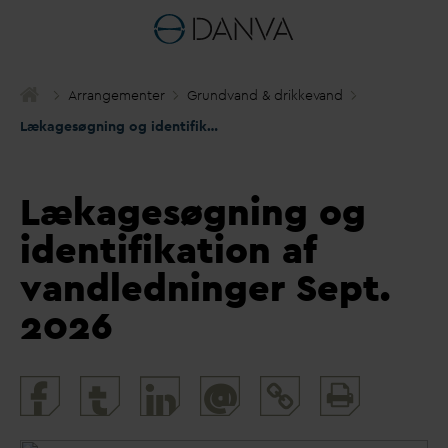
Arrangementer
Grund
v
and & drikke
v
and
Lækagesøgning og identifikation af
v
andledninger Sept. 2026
Lækagesøgning og
identifikation af
vandledninger Sept.
2026
Print
@
and
share