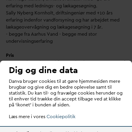
erfaring med lednings- og lækagesøgning.
Sally Nyberg Kornholt, driftsingeniør med +10 års
erfaring indenfor vandforsyning og har arbejdet med
lækageovervågning og lækagesøgning i 7 år.
- begge fra Aarhus Vand - begge med stor
undervisningserfaring
Pris
Kurset er intensivt med flere undervisere og meget små
Dig og dine data
hold. Prisen inkluderer fuld forplejning, overnatning
samt elektroniske slides fra dagen.
D
an
v
a bruger cookies til at gøre hjemmesiden mere
Vi skal spise middag samt overnatte på Hotel
brugbar og give dig en bedre oplevelse samt til
Skanderborg Park.
statistik. Du kan til- og fravælge cookies herunder og
til enhver tid trække din accept tilbage ved at klikke
Tilmelding
på ‘ikonet’ i bunden af siden.
Du tilmelder dig via linket til højre. Ved tilmelding skal
Læs mere i vores
Cookiepolitik
du oprettes i DANVAs database, hvilket er gratis. Har du
tidligere deltaget i et arrangement hos os, er du