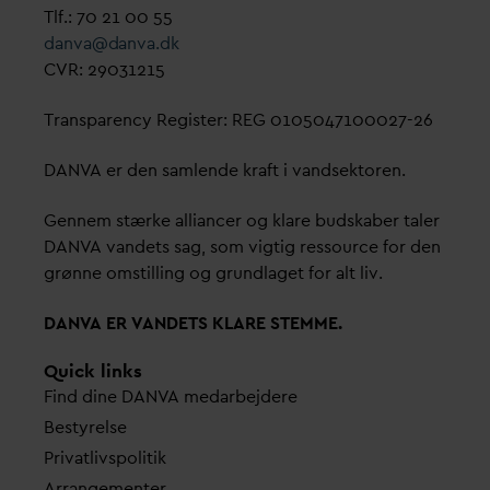
Tlf.: 70 21 00 55
d
an
v
a@
d
an
v
a.dk
CVR: 29031215
Transparency Register: REG 0105047100027-26
D
AN
V
A er den samlende kraft i
v
andsektoren.
Gennem stærke alliancer og klare budskaber taler
D
AN
V
A
v
andets sag, som vigtig ressource for den
grønne omstilling og grundlaget for alt liv.
D
AN
V
A ER
V
ANDETS KLARE STEMME.
Quick links
Find dine
D
AN
V
A me
d
arbejdere
Bestyrelse
Pri
v
atlivspolitik
Arrangementer