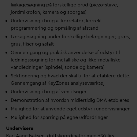
lækagesøgning på forskellige brud (piezo-stave,
jordmikrofon, kamera og sporgas)
Undervisning i brug af korrelator, korrekt
programmering og opmåling af afstand
Lækagesøgning under forskellige belægninger; græs,
grus, fliser og asfalt
Gennemgang og praktisk anvendelse af udstyr til
ledningssøgning for metalliske og ikke-metalliske
v
andledninger (spindel, sonde og kamera)
Sektionering og h
v
ad der skal til for at etablere dette.
Gennemgang af KeyZones analyseværktøj
Undervisning i brug af ventilsøger
Demonstration af hvor
d
an midlertidig DMA etableres
Mulighed for at anvende eget udstyr i undervisningen
Mulighed for sparring på egne udfordringer
Undervisere
Karl Aage Isaksen, driftskoordinator med +30 års