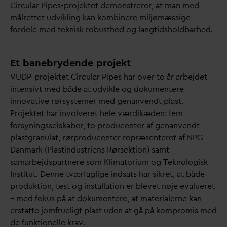
Circular Pipes-projektet demonstrerer, at man med
målrettet udvikling kan kombinere miljømæssige
fordele med teknisk robusthed og langtidsholdbarhed.
Et banebrydende projekt
VUDP-projektet Circular Pipes har over to år arbejdet
intensivt med både at udvikle og dokumentere
inno
v
ative rørsystemer med genanvendt plast.
Projektet har involveret hele værdikæden: fem
forsyningsselskaber, to producenter af genanvendt
plastgranulat, rørproducenter repræsenteret af NPG
D
anmark (Plastindustriens Rørsektion) samt
samarbejdspartnere som Klimatorium og Teknologisk
Institut. Denne tværfaglige indsats har sikret, at både
produktion, test og installation er blevet nøje e
v
alueret
– med fokus på at dokumentere, at materialerne kan
erstatte jomfrueligt plast uden at gå på kompromis med
de funktionelle krav.