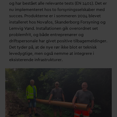
og har bestået alle rele
v
ante tests (EN 1401). Det er
nu implementeret hos to forsyningsselskaber med
succes. Produkterne er i sommeren 2024 blevet
installeret hos No
v
afos, Skanderborg Forsyning og
Lemvig
V
and. Installationen gik overordnet set
problemfrit, og både entreprenører og
driftspersonale har givet positive tilbagemeldinger.
Det tyder på, at de nye rør ikke blot er teknisk
levedygtige, men også nemme at integrere i
eksisterende infrastrukturer.