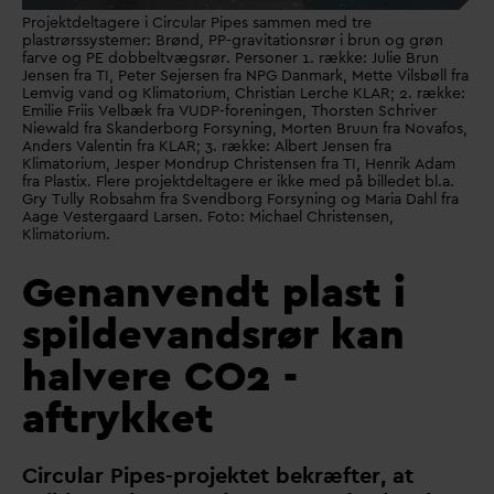
Projektdeltagere i Circular Pipes sammen med tre
plastrørssystemer: Brønd, PP-gravitationsrør i brun og grøn
farve og PE dobbeltvægsrør. Personer 1. række: Julie Brun
Jensen fra TI, Peter Sejersen fra NPG Danmark, Mette Vilsbøll fra
Lemvig vand og Klimatorium, Christian Lerche KLAR; 2. række:
Emilie Friis Velbæk fra VUDP-foreningen, Thorsten Schriver
Niewald fra Skanderborg Forsyning, Morten Bruun fra Novafos,
Anders Valentin fra KLAR; 3. række: Albert Jensen fra
Klimatorium, Jesper Mondrup Christensen fra TI, Henrik Adam
fra Plastix. Flere projektdeltagere er ikke med på billedet bl.a.
Gry Tully Robsahm fra Svendborg Forsyning og Maria Dahl fra
Aage Vestergaard Larsen. Foto: Michael Christensen,
Klimatorium.
Genanvendt plast i
spildevandsrør kan
halvere CO2 -
aftrykket
Circular Pipes-projektet bekræfter, at