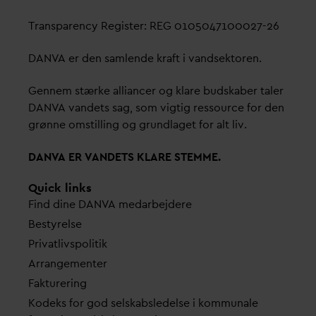
Transparency Register: REG 0105047100027-26
D
AN
V
A er den samlende kraft i
v
andsektoren.
Gennem stærke alliancer og klare budskaber taler
D
AN
V
A
v
andets sag, som vigtig ressource for den
grønne omstilling og grundlaget for alt liv.
D
AN
V
A ER
V
ANDETS KLARE STEMME.
Quick links
Find dine
D
AN
V
A me
d
arbejdere
Bestyrelse
Pri
v
atlivspolitik
Arrangementer
Fakturering
Kodeks for god selskabsledelse i kommunale