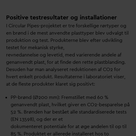
Positive testresultater og installationer
I Circular Pipes-projektet er tre forskellige rørtyper og
en brønd i de mest anvendte plasttyper blev ud
v
algt til
produktion og test. Produkterne blev efter udvikling
testet for mekanisk styrke,
revne
d
annelse og levetid, med
v
arierende andele af
genanvendt plast, for at finde den rette plastblanding.
Desuden har man analyseret reduktionen af CO2 for
hvert enkelt produkt. Resultaterne i laboratoriet viser,
at de fleste produkter klaret sig positivt:
PP-brønd (Ø200 mm): Fremstillet med 60 %
genanvendt plast, hvilket giver en CO2-besparelse på
52 %. Brønden har bestået alle stan
d
ardiserede tests
(EN 13598), og der er et
dokumenteret potentiale for at øge andelen til op til
85 %. Produktet er allerede installeret hos to