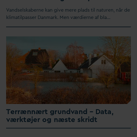
V
andselskaberne kan give mere plads til naturen, når de
klimatilpasser
D
anmark. Men værdierne af bla…
Terrænnært grund
v
and –
D
ata,
værktøjer og næste skridt