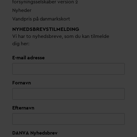
forsyningsselskaber version 2
Nyheder
V
andpris på
d
anmarkskort
NYHEDSBREVS­TILMELDING
Vi har to nyhedsbreve, som du kan tilmelde
dig her:
E-mail adresse
Fornavn
Efternavn
DANVA Nyhedsbrev