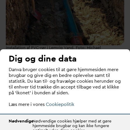
Installation af PVC-rør i Lemvig Vand. Foto: Michael
Christensen, Klimatorium.
Dig og dine data
Fremtidens udvikling og konklusion
D
an
v
a bruger cookies til at gøre hjemmesiden mere
Erfaringerne fra Circular Pipes illustrerer, atder er et
brugbar og give dig en bedre oplevelse samt til
stort potentiale for at moderniseretestmetoder og
statistik. Du kan til- og fravælge cookies herunder og
til enhver tid trække din accept tilbage ved at klikke
udviklingsprocesser, så integrationen af genanvendt
på ‘ikonet’ i bunden af siden.
plast kan accelereres.Som Andreas Ravn-Andersen fra
Skanderborg Forsyning fremhæver, er en af de største
Læs mere i vores
Cookiepolitik
udfordringer, den tidskrævende proces med at udvikle
og teste nye løsninger ved hjælp af de nuværende
Nødvendige
Nødvendige cookies hjælper med at gøre
testmetoder: ”Meget skal kontrolleres undervejs,” siger
hjemmeside brugbar og kan ikke fungere
han. Gry Tully Robsahm fra Svendborg Forsyning deler