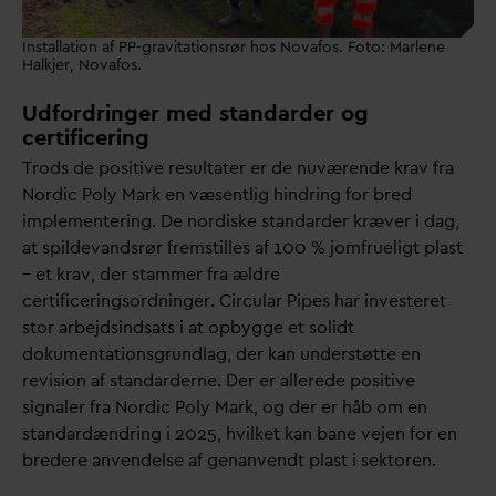
Installation af PP-gravitationsrør hos Novafos. Foto: Marlene
Halkjer, Novafos.
Udfordringer med standarder og
certificering
Trods de positive resultater er de nuværende krav fra
Nordic Poly Mark en væsentlig hindring for bred
implementering. De nordiske stan
d
arder kræver i
d
ag,
at spilde
v
andsrør fremstilles af 100 % jomfrueligt plast
– et krav, der stammer fra ældre
certificeringsordninger. Circular Pipes har investeret
stor arbejdsindsats i at opbygge et solidt
dokumentationsgrundlag, der kan understøtte en
revision af stan
d
arderne. Der er allerede positive
signaler fra Nordic Poly Mark, og der er håb om en
stan
d
ardændring i 2025, hvilket kan bane vejen for en
bredere anvendelse af genanvendt plast i sektoren.