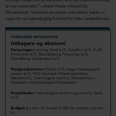
af nye materialer,” udtaler Mette Vilsbøll fra
Klimatorium. ”Gennem projekter som dette, baner vi
vejen for en bæredygtig fremtid for hele
v
andsektoren.
YDERLIGERE INFORMATION
Deltagere og økonomi
Forsyninger:
Lemvig
V
and A/S, No
v
afos A/S, KLAR
Forsyning A/S, Skanderborg Forsyning A/S,
Svendborg Spilde
v
and A/S
Plastproducenter:
Plastix A/S, Aage Vestergaard
Larsen A/S, NPG
D
anmark (Plastindustriens
Rørsektion), Teknologisk Institut, Klimatorium –
D
anmarks internationale Klimacenter
Projektleder:
Teknologisk Institut og Lemvig
V
and
A/S
Budget:
3,1 mio. kr. hvoraf VUDP har støttet: 1,6 mio.
kr.