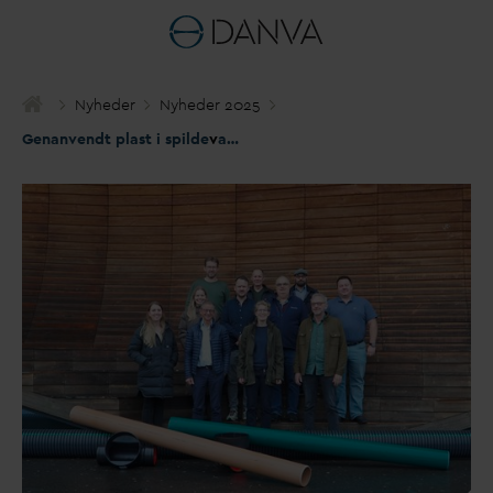
Nyheder
Nyheder 2025
Genanvendt plast i spilde
v
andsrør kan halvere CO2 -aftrykket