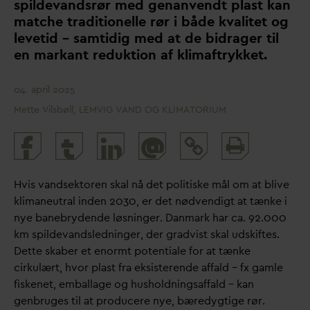
spilde
v
andsrør med genanvendt plast kan
matche traditionelle rør i både k
v
alitet og
levetid – samtidig med at de bidrager til
en markant reduktion af klimaftrykket.
04. april 2025
Mette Vilsbøll, LEMVIG VAND OG KLIMATORIUM
Print
@
and
share
Hvis
v
andsektoren skal nå det politiske mål om at blive
klimaneutral inden 2030, er det nødvendigt at tænke i
nye banebrydende løsninger.
D
anmark har ca. 92.000
km spilde
v
andsledninger, der gradvist skal udskiftes.
Dette skaber et enormt potentiale for at tænke
cirkulært, hvor plast fra eksisterende affald – fx gamle
fiskenet, emballage og husholdningsaffald – kan
genbruges til at producere nye, bæredygtige rør.