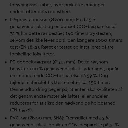
forsyningsselskaber, hvor praktiske erfaringer
understøtter dets robusthed.
PP-gravitationsrør (Ø200 mm): Med 45 %
genanvendt plast og en opnået CO2-besparelse på
34 % har dette rør bestået 140-timers tryktesten,
selvom det ikke lever op til den længere 1000-timers
test (EN 1852). Røret er testet og installeret på tre
forskellige lokaliteter.
PE-dobbeltvægsrør (Ø315 mm): Dette rør, som
benytter 100 % genanvendt plast i yderlaget, opnår
en imponerende CO2-besparelse på 59 %. Dog
fejlede materialet tryktesten efter ca. 150 timer.
Denne udfordring peger på, at enten skal k
v
aliteten af
det genanvendte materiale løftes, eller andelen
reduceres for at sikre den nødvendige holdbarhed
(EN 13476).
PVC-rør (Ø200 mm, SN8): Fremstillet med 45 %
genanvendt plast, opnår en CO2-besparelse på 31 %