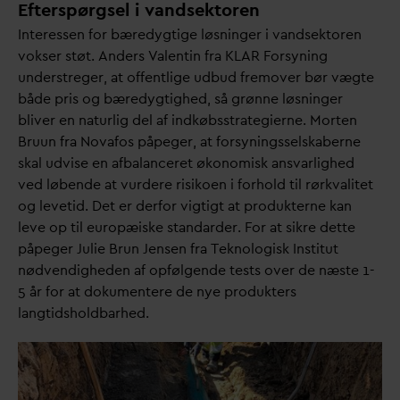
Efterspørgsel i vandsektoren
Interessen for bæredygtige løsninger i
v
andsektoren
vokser støt. Anders
V
alentin fra KLAR Forsyning
understreger, at offentlige udbud fremover bør vægte
både pris og bæredygtighed, så grønne løsninger
bliver en naturlig del af indkøbsstrategierne. Morten
Bruun fra No
v
afos påpeger, at forsyningsselskaberne
skal udvise en afbalanceret økonomisk ans
v
arlighed
ved løbende at vurdere risikoen i forhold til rørk
v
alitet
og levetid. Det er derfor vigtigt at produkterne kan
leve op til europæiske stan
d
arder. For at sikre dette
påpeger Julie Brun Jensen fra Teknologisk Institut
nødvendigheden af opfølgende tests over de næste 1-
5 år for at dokumentere de nye produkters
langtidsholdbarhed.