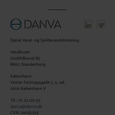
D
ansk
V
and- og Spilde
v
andsforening
V
andhuset
Godthåbsvej 83
8660 Skanderborg
København
Vester Farimagsgade 1, 5. sal.
1606 København V
Tlf.: 70 21 00 55
d
an
v
a@
d
an
v
a.dk
CVR: 29031215