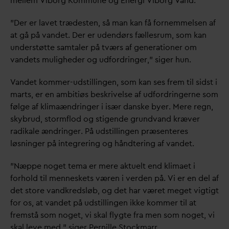
mellem Viborg Kommune og Energi Viborg
V
and.
”Der er lavet trædesten, så man kan få fornemmelsen af
at gå på
v
andet. Der er udendørs fællesrum, som kan
understøtte samtaler på tværs af generationer om
v
andets muligheder og udfordringer,” siger hun.
V
andet kommer-udstillingen, som kan ses frem til sidst i
marts, er en ambitiøs beskrivelse af udfordringerne som
følge af klimaændringer i især
d
anske byer. Mere regn,
skybrud, stormflod og stigende grund
v
and kræver
radikale ændringer. På udstillingen præsenteres
løsninger på integrering og håndtering af
v
andet.
”Næppe noget tema er mere aktuelt end klimaet i
forhold til menneskets væren i verden på. Vi er en del af
det store
v
andkredsløb, og det har været meget vigtigt
for os, at
v
andet på udstillingen ikke kommer til at
fremstå som noget, vi skal flygte fra men som noget, vi
skal leve med,” siger Pernille Stockmarr.