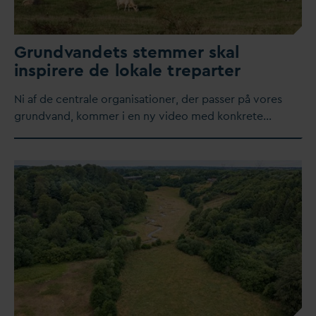
Grund
v
andets stemmer skal
inspirere de lokale treparter
​Ni af de centrale organisationer, der passer på vores
grund
v
and, kommer i en ny video med konkrete…