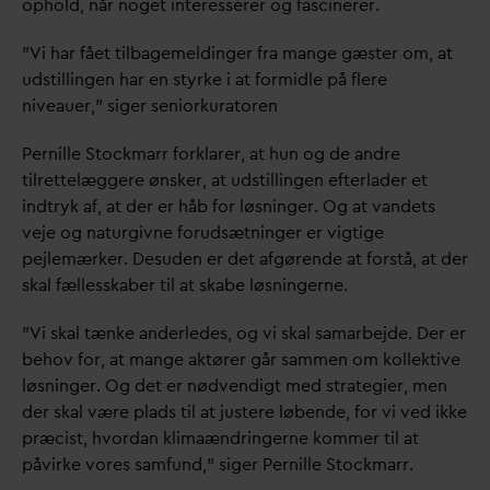
ophold, når noget interesserer og fascinerer.
”Vi har fået tilbagemeldinger fra mange gæster om, at
udstillingen har en styrke i at formidle på flere
niveauer,” siger seniorkuratoren
Pernille Stockmarr forklarer, at hun og de andre
tilrettelæggere ønsker, at udstillingen efterlader et
indtryk af, at der er håb for løsninger. Og at
v
andets
veje og naturgivne forudsætninger er vigtige
pejlemærker. Desuden er det afgørende at forstå, at der
skal fællesskaber til at skabe løsningerne.
”Vi skal tænke anderledes, og vi skal samarbejde. Der er
behov for, at mange aktører går sammen om kollektive
løsninger. Og det er nødvendigt med strategier, men
der skal være plads til at justere løbende, for vi ved ikke
præcist, hvor
d
an klimaændringerne kommer til at
påvirke vores samfund,” siger Pernille Stockmarr.