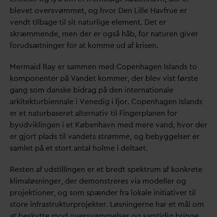
blevet oversvømmet, og hvor Den Lille Havfrue er
vendt tilbage til sit naturlige element. Det er
skræmmende, men der er også håb, for naturen giver
forudsætninger for at komme ud af krisen.
Mermaid Bay er sammen med Copenhagen Islands to
komponenter på
V
andet kommer, der blev vist første
gang som
d
anske bidrag på den internationale
arkitekturbiennale i Venedig i fjor. Copenhagen Islands
er et naturbaseret alternativ til Fingerplanen for
byudviklingen i et København med mere
v
and, hvor der
er gjort plads til
v
andets strømme, og bebyggelser er
samlet på et stort antal holme i deltaet.
Resten af udstillingen er et bredt spektrum af konkrete
klimaløsninger, der demonstreres via modeller og
projektioner, og som spænder fra lokale initiativer til
store infrastrukturprojekter. Løsningerne har et mål om
at beskytte mod oversvømmelser og samtidig bringe