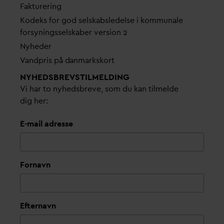
Fakturering
Kodeks for god selskabsledelse i kommunale
forsyningsselskaber version 2
Nyheder
V
andpris på
d
anmarkskort
NYHEDSBREVS­TILMELDING
Vi har to nyhedsbreve, som du kan tilmelde
dig her:
E-mail adresse
Fornavn
Efternavn