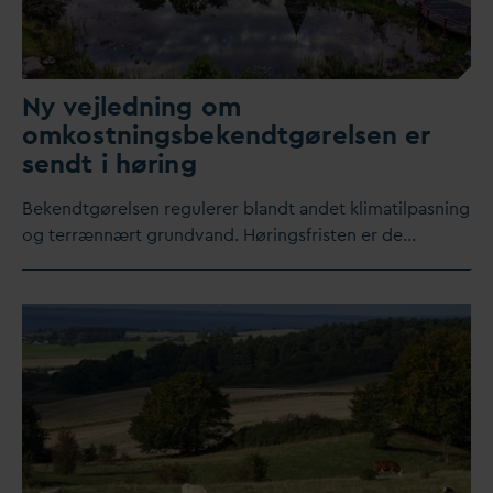
Ny vejledning om
omkostningsbekendtgørelsen er
sendt i høring
Bekendtgørelsen regulerer blandt andet klimatilpasning
og terrænnært grund
v
and. Høringsfristen er de…