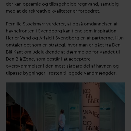
der kan opsamle og tilbageholde regn
v
and, samtidig
med at de rekreative k
v
aliteter er forbedret.
Pernille Stockmarr vurderer, at også om
d
annelsen af
havnefronten i Svendborg kan tjene som inspiration.
Her er
V
and og Affald i Svendborg en af partnerne. Hun
omtaler det som en strategi, hvor man er gået fra Den
Blå Kant om udelukkende at dæmme op for
v
andet til
Den Blå Zone, som består i at acceptere
oversvømmelser i den mest sårbare del af havnen og
tilpasse bygninger i resten til øgede
v
andmængder.