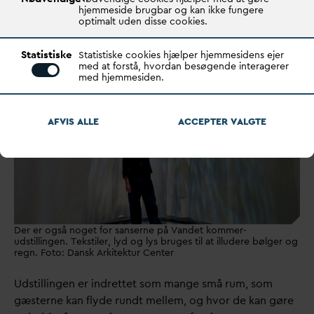
hjemmeside brugbar og kan ikke fungere
ned fra loftet som bølger. Der er simulering af regn i lys
optimalt uden disse cookies.
og lyd. Der er levende billeder af
v
and. Desuden er der
en del tekst.
Statistiske
Statistiske cookies hjælper hjemmesidens ejer
med at forstå, hvordan besøgende interagerer
med hjemmesiden.
AFVIS ALLE
ACCEPTER
V
ALGTE
Der er også noget for sanserne på Vandet kommer-
udstillingen. Tekstiler, lyd og lys bruges til at illudere bølger og
regn. Foto: Dansk Arkitektur Center
Udstillingen er indrettet som mange små rum, som
gæsterne kan flyde rundt mellem, og hvor de kan gøre