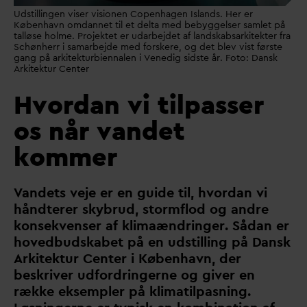
Udstillingen viser visionen Copenhagen Islands. Her er
København omdannet til et delta med bebyggelser samlet på
talløse holme. Projektet er udarbejdet af landskabsarkitekter fra
Schønherr i samarbejde med forskere, og det blev vist første
gang på arkitekturbiennalen i Venedig sidste år. Foto: Dansk
Arkitektur Center
Hvordan vi tilpasser
os når vandet
kommer
V
andets veje er en guide til, hvor
d
an vi
håndterer skybrud, stormflod og andre
konsekvenser af klimaændringer. Så
d
an er
hovedbudskabet på en udstilling på
D
ansk
Arkitektur Center i København, der
beskriver udfordringerne og giver en
række eksempler på klimatilpasning.