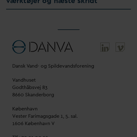
værktøjer og næste skridt
D
ansk
V
and- og Spilde
v
andsforening
V
andhuset
Godthåbsvej 83
8660 Skanderborg
København
Vester Farimagsgade 1, 5. sal.
1606 København V