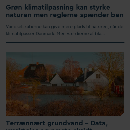
Grøn klimatilpasning kan styrke
naturen men reglerne spænder ben
V
andselskaberne kan give mere plads til naturen, når de
klimatilpasser
D
anmark. Men værdierne af bla…
Terrænnært grund
v
and –
D
ata,