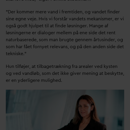
”Der kommer mere
v
and i fremtiden, og
v
andet finder
sine egne veje. Hvis vi forstår
v
andets mekanismer, er vi
også godt hjulpet til at finde løsninger. Mange af
løsningerne er dialoger mellem på ene side det rent
naturbaserede, som man brugte gennem årtusinder, og
som har fået fornyet rele
v
ans, og på den anden side det
tekniske.”
Hun tilføjer, at tilbagetrækning fra arealer ved kysten
og ved
v
andløb, som det ikke giver mening at beskytte,
er en yderligere mulighed.