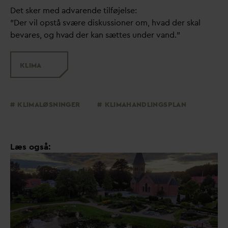
Det sker med ad
v
arende tilføjelse:
”Der vil opstå svære diskussioner om, h
v
ad der skal
be
v
ares, og h
v
ad der kan sættes under
v
and.”
KLIMA
KLIMALØSNINGER
KLIMAHANDLINGSPLAN
Læs også: