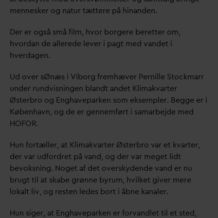
mennesker og natur tættere på hinanden.
Der er også små film, hvor borgere beretter om,
hvor
d
an de allerede lever i pagt med
v
andet i
hver
d
agen.
Ud over sØnæs i Viborg fremhæver Pernille Stockmarr
under rundvisningen blandt andet Klimak
v
arter
Østerbro og Enghaveparken som eksempler. Begge er i
København, og de er gennemført i samarbejde med
HOFOR.
Hun fortæller, at Klimak
v
arter Østerbro
v
ar et k
v
arter,
der
v
ar udfordret på
v
and, og der
v
ar meget lidt
bevoksning. Noget af det overskydende
v
and er nu
brugt til at skabe grønne byrum, hvilket giver mere
lokalt liv, og resten ledes bort i åbne kanaler.
Hun siger, at Enghaveparken er for
v
andlet til et sted,