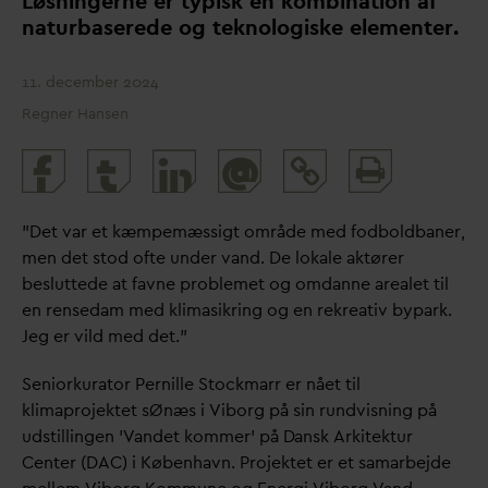
Løsningerne er typisk en kombination af
naturbaserede og teknologiske elementer.
11. december 2024
Regner Hansen
Print
@
and
share
"Det
v
ar et kæmpemæssigt område med fodboldbaner,
men det stod ofte under
v
and. De lokale aktører
besluttede at favne problemet og om
d
anne arealet til
en rense
d
am med klimasikring og en rekreativ bypark.
Jeg er vild med det.”
Seniorkurator Pernille Stockmarr er nået til
klimaprojektet sØnæs i Viborg på sin rundvisning på
udstillingen '
V
andet kommer' på
D
ansk Arkitektur
Center (
D
AC) i København. Projektet er et samarbejde