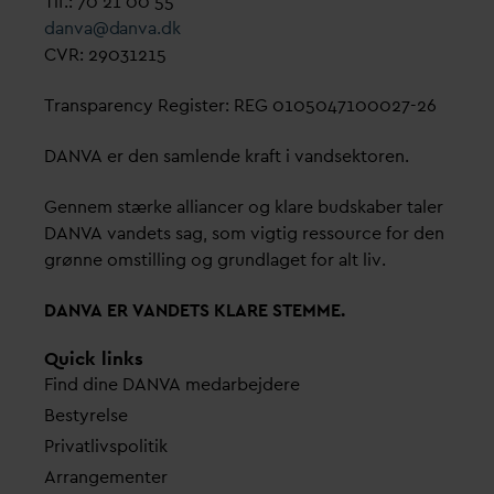
Tlf.: 70 21 00 55
d
an
v
a@
d
an
v
a.dk
CVR: 29031215
Transparency Register: REG 0105047100027-26
D
AN
V
A er den samlende kraft i
v
andsektoren.
Gennem stærke alliancer og klare budskaber taler
D
AN
V
A
v
andets sag, som vigtig ressource for den
grønne omstilling og grundlaget for alt liv.
D
AN
V
A ER
V
ANDETS KLARE STEMME.
Quick links
Find dine
D
AN
V
A me
d
arbejdere
Bestyrelse
Pri
v
atlivspolitik
Arrangementer