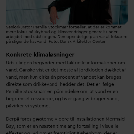
Seniorkurator Pernille Stockmarr fortæller, at der er kommet
mere fokus på skybrud og klimaændringer generelt under
arbejdet med udstillingen. Den oprindelige plan var at fokusere
på stigende havvand. Foto: Dansk Arkitektur Center
Konkrete klimaløsninger
Udstillingen begynder med faktuelle informationer om
v
and. Ganske vist er det meste af jordkloden dækket af
v
and, men kun cirka én procent af
v
andet kan bruges
direkte som drikke
v
and, hedder det. Det er ifølge
Pernille Stockmarr en påmindelse om, at
v
and er en
begrænset ressource, og hver gang vi bruger
v
and,
påvirker vi systemet.
Derpå føres gæsterne videre til installationen Mermaid
Bay, som er en næsten timelang fortælling i visuelle
effekter og lyd om et fremtidigt København, der er