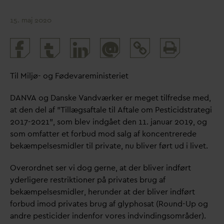
15. maj 2020
Print
@
and
share
Til Miljø- og Føde
v
areministeriet
D
AN
V
A og
D
anske
V
andværker er meget tilfredse med,
at den del af ”Tillægsaftale til Aftale om Pesticidstrategi
2017-2021”, som blev indgået den 11. januar 2019, og
som omfatter et forbud mod salg af koncentrerede
bekæmpelsesmidler til pri
v
ate, nu bliver ført ud i livet.
Overordnet ser vi dog gerne, at der bliver indført
yderligere restriktioner på pri
v
ates brug af
bekæmpelsesmidler, herunder at der bliver indført
forbud imod pri
v
ates brug af glyphosat (Round-Up og
andre pesticider indenfor vores indvindingsområder).