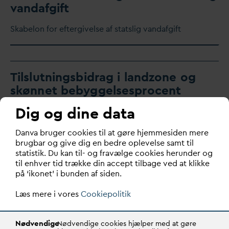
v
an
d
afgift
Skabelon for eftergivelse af statslig
v
an
d
afgift
Tilslutningsbidrag i landzone og
skønnet bebyggelsesprocent
Dig og dine data
D
an
v
a bruger cookies til at gøre hjemmesiden mere
brugbar og give dig en bedre oplevelse samt til
statistik. Du kan til- og fravælge cookies herunder og
til enhver tid trække din accept tilbage ved at klikke
på ‘ikonet’ i bunden af siden.
Læs mere i vores
Cookiepolitik
Nødvendige
Nødvendige cookies hjælper med at gøre