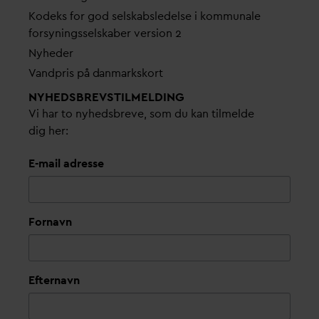
Kodeks for god selskabsledelse i kommunale
forsyningsselskaber version 2
Nyheder
V
andpris på
d
anmarkskort
NYHEDSBREVS­TILMELDING
Vi har to nyhedsbreve, som du kan tilmelde
dig her:
E-mail adresse
Fornavn
Efternavn