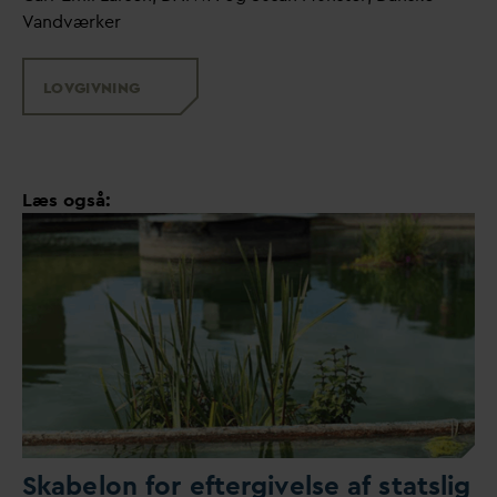
V
andværker
LOVGIVNING
Læs også:
Skabelon for eftergivelse af statslig