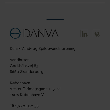
D
ansk
V
and- og Spilde
v
andsforening
V
andhuset
Godthåbsvej 83
8660 Skanderborg
København
Vester Farimagsgade 1, 5. sal.
1606 København V
Tlf.: 70 21 00 55