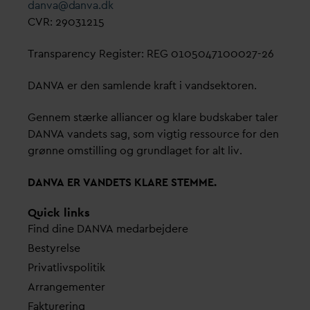
d
an
v
a@
d
an
v
a.dk
CVR: 29031215
Transparency Register: REG 0105047100027-26
D
AN
V
A er den samlende kraft i
v
andsektoren.
Gennem stærke alliancer og klare budskaber taler
D
AN
V
A
v
andets sag, som vigtig ressource for den
grønne omstilling og grundlaget for alt liv.
D
AN
V
A ER
V
ANDETS KLARE STEMME.
Quick links
Find dine
D
AN
V
A me
d
arbejdere
Bestyrelse
Pri
v
atlivspolitik
Arrangementer
Fakturering