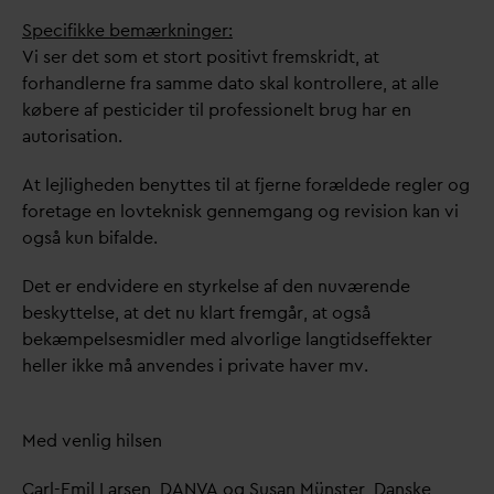
Specifikke bemærkninger:
Vi ser det som et stort positivt fremskridt, at
forhandlerne fra samme
d
ato skal kontrollere, at alle
købere af pesticider til professionelt brug har en
autorisation.
At lejligheden benyttes til at fjerne forældede regler og
foretage en lovteknisk gennemgang og revision kan vi
også kun bifalde.
Det er endvidere en styrkelse af den nuværende
beskyttelse, at det nu klart fremgår, at også
bekæmpelsesmidler med alvorlige langtidseffekter
heller ikke må anvendes i pri
v
ate haver mv.
Med venlig hilsen
Carl-Emil Larsen,
D
AN
V
A og Susan Münster,
D
anske