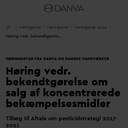
Høringss
v
ar
Høringss
v
ar
Høringss
v
ar 2020
Høring vedr. bekendtgørelse om salg af koncentrerede bekæmpelsesmidler
HØRINGSSVAR FRA DANVA OG DANSKE VANDVÆRKER
Høring vedr.
bekendtgørelse om
salg af koncentrerede
bekæmpelsesmidler
Tillæg til Aftale om pesticidstrategi 2017-
2021