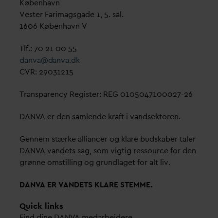
København
Vester Farimagsgade 1, 5. sal.
1606 København V
Tlf.: 70 21 00 55
d
an
v
a@
d
an
v
a.dk
CVR: 29031215
Transparency Register: REG 0105047100027-26
D
AN
V
A er den samlende kraft i
v
andsektoren.
Gennem stærke alliancer og klare budskaber taler
D
AN
V
A
v
andets sag, som vigtig ressource for den
grønne omstilling og grundlaget for alt liv.
D
AN
V
A ER
V
ANDETS KLARE STEMME.
Quick links
Find dine
D
AN
V
A me
d
arbejdere