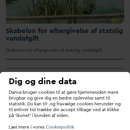
Skabelon for eftergivelse af statslig
v
an
d
afgift
Skabelon for eftergivelse af statslig
v
an
d
afgift
Tilslutningsbidrag i landzone og
Dig og dine data
skønnet bebyggelsesprocent
D
an
v
a bruger cookies til at gøre hjemmesiden mere
brugbar og give dig en bedre oplevelse samt til
statistik. Du kan til- og fravælge cookies herunder og
til enhver tid trække din accept tilbage ved at klikke
på ‘ikonet’ i bunden af siden.
Læs mere i vores
Cookiepolitik