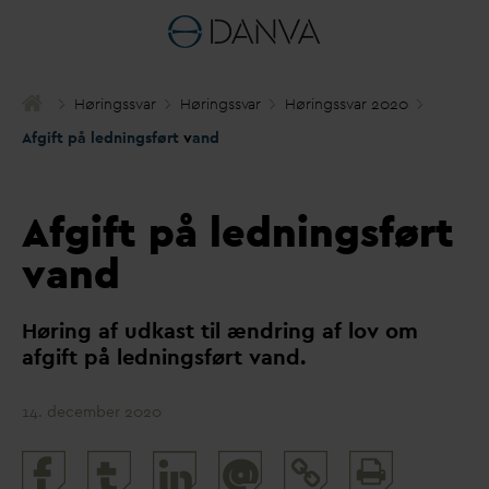
Høringss
v
ar
Høringss
v
ar
Høringss
v
ar 2020
Afgift på ledningsført
v
and
Afgift på ledningsført
vand
Høring af udkast til ændring af lov om
afgift på ledningsført
v
and.
14. december 2020
Print
@
and