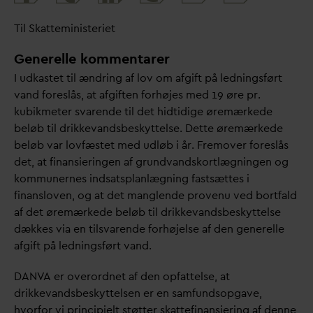
share
Til Skatteministeriet
Generelle kommentarer
I udkastet til ændring af lov om afgift på ledningsført
v
and foreslås, at afgiften forhøjes med 19 øre pr.
kubikmeter s
v
arende til det hidtidige øremærkede
beløb til drikke
v
andsbeskyttelse. Dette øremærkede
beløb
v
ar lovfæstet med udløb i år. Fremover foreslås
det, at finansieringen af grund
v
andskortlægningen og
kommunernes indsatsplanlægning fastsættes i
finansloven, og at det manglende provenu ved bortfald
af det øremærkede beløb til drikke
v
andsbeskyttelse
dækkes via en tils
v
arende forhøjelse af den generelle
afgift på ledningsført
v
and.
D
AN
V
A er overordnet af den opfattelse, at
drikke
v
andsbeskyttelsen er en samfundsopgave,
hvorfor vi principielt støtter skattefinansiering af denne