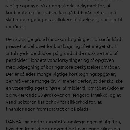
vigtige opgave. Vi er dog stærkt bekymret for, at
kontinuiteten i indsatsen kan gå tabt, når det er op til
skiftende regeringer at allokere tilstrækkelige midler til
området.
Den statslige grund
v
andskortlægning er i disse år hårdt
presset af behovet for kortlægning af et meget stort
antal nye kildepladser på grund af de massive fund af
pesticider i landets
v
andforsyninger og af opgaven
med udpegning af boringsnære beskyttelsesområder.
Der er således mange vigtige kortlægningsopgaver,
der må vente mange år. Vi mener derfor, at der skal ske
en væsentlig øget tilførsel af midler til området (udover
de nuværende 19 øre) over en længere årrække, og at
v
and-sektoren har behov for sikkerhed for, at
finansieringen fremadrettet er på plads.
D
AN
V
A kan derfor kun støtte omlægningen af afgiften,
hvis den fremtidige nødvendige finansiering sikres via