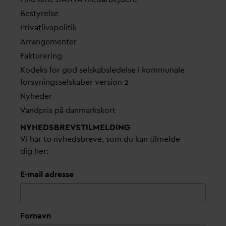
Bestyrelse
Pri
v
atlivspolitik
Arrangementer
Fakturering
Kodeks for god selskabsledelse i kommunale
forsyningsselskaber version 2
Nyheder
V
andpris på
d
anmarkskort
NYHEDSBREVS­TILMELDING
Vi har to nyhedsbreve, som du kan tilmelde
dig her:
E-mail adresse
Fornavn