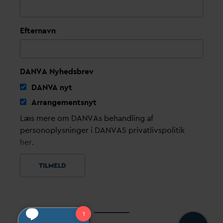
Efternavn
DANVA Nyhedsbrev
D
AN
V
A nyt
Arrangementsnyt
Læs mere om DANVAs behandling af
personoplysninger i DANVAS privatlivspolitik
her
.