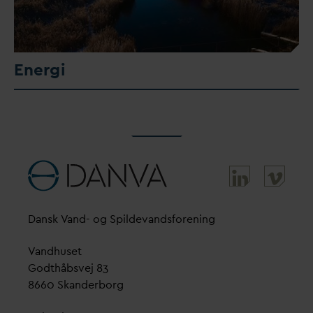
Energi
D
ansk
V
and- og Spilde
v
andsforening
V
andhuset
Godthåbsvej 83
8660 Skanderborg