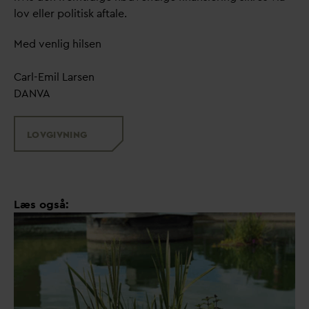
lov eller politisk aftale.
Med venlig hilsen
Carl-Emil Larsen
D
AN
V
A
LOVGIVNING
Læs også: