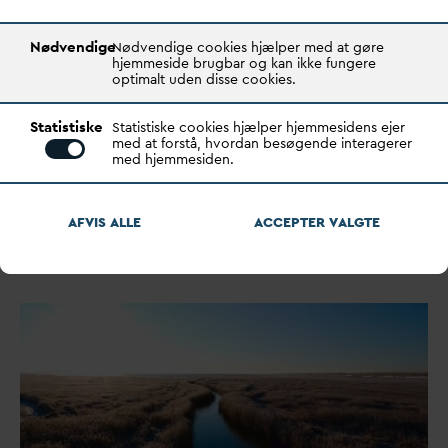
Nødvendige
Nødvendige cookies hjælper med at gøre
hjemmeside brugbar og kan ikke fungere
optimalt uden disse cookies.
Statistiske
Statistiske cookies hjælper hjemmesidens ejer
Højesteretsdom om vejbidrag:
med at forstå, hvordan besøgende interagerer
med hjemmesiden.
Afgørelsen og konsekvenserne
Højesteret har i en ny dom frikendt Vejdirektoratet for
AFVIS ALLE
ACCEPTER
V
ALGTE
betaling af vejbidrag til trods for, at
v
and…