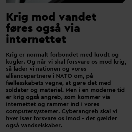
Krig mod vandet
føres også via
internettet
Krig er normalt forbundet med krudt og
kugler. Og når vi skal fors
v
are os mod krig,
så lader vi nationen og vores
alliancepartnere i NATO om, på
fællesskabets vegne, at gøre det med
sol
d
ater og materiel. Men i en moderne tid
er krig også angreb, som kommer via
internettet og rammer ind i vores
computersystemer. Cyberangreb skal vi
hver især fors
v
are os imod - det gælder
også
v
andselskaber.