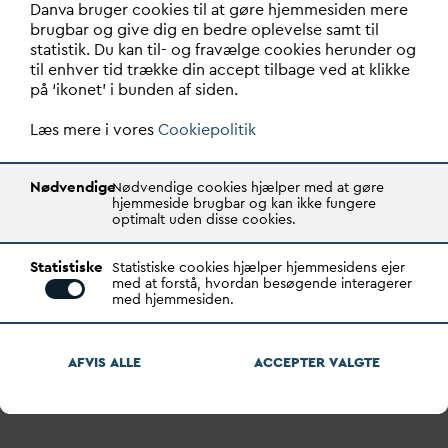
bryde ind, enten fordi sikkerheden og me
d
arbejdernes
D
an
v
a bruger cookies til at gøre hjemmesiden mere
agtpågivenhed ikke er høj nok, eller fordi der er
brugbar og give dig en bedre oplevelse samt til
placeret en fjendtlig enhed inde bag fors
v
arsværkerne.
statistik. Du kan til- og fravælge cookies herunder og
til enhver tid trække din accept tilbage ved at klikke
Men der kan gøres meget for at øge cybersikkerheden,
på ‘ikonet’ i bunden af siden.
og
D
AN
V
A har, til det brug, u
d
arbejdet en vejledning
til, hvor
d
an det kan gøres.
D
AN
V
A, der har et aktivt it-
Læs mere i vores
Cookiepolitik
sikkerhedsnetværk, kan også tilbyde sine medlemmer
et awareness-program, hvor man bl.a. med øvelser kan
Nødvendige
Nødvendige cookies hjælper med at gøre
træne me
d
arbejderne i forsyningerne til at agere med
hjemmeside brugbar og kan ikke fungere
forsigtighed i den elektroniske virkelighed.
optimalt uden disse cookies.
Læs om it-sikkerhed i dette nummer af
D
ANSK
V
AND og
se mere om emnet på
D
AN
V
As hjemmeside, hvor der
Statistiske
Statistiske cookies hjælper hjemmesidens ejer
med at forstå, hvordan besøgende interagerer
også er link til både it-sikkerhedsvejledning, awareness-
med hjemmesiden.
program og meget mere.
Jeg får I denne forbindelse lyst til at citere den en gang
AFVIS ALLE
ACCEPTER
V
ALGTE
så populære amerikanske tv-serie, ”Hill Street Blues” og
sige; ’Let's be careful out there’.