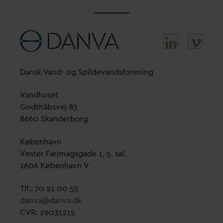
D
ansk
V
and- og Spilde
v
andsforening
V
andhuset
Godthåbsvej 83
8660 Skanderborg
København
Vester Farimagsgade 1, 5. sal.
1606 København V
Tlf.: 70 21 00 55
d
an
v
a@
d
an
v
a.dk
CVR: 29031215