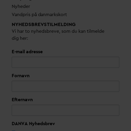
Nyheder
V
andpris på
d
anmarkskort
NYHEDSBREVS­TILMELDING
Vi har to nyhedsbreve, som du kan tilmelde
dig her:
E-mail adresse
Fornavn
Efternavn
DANVA Nyhedsbrev