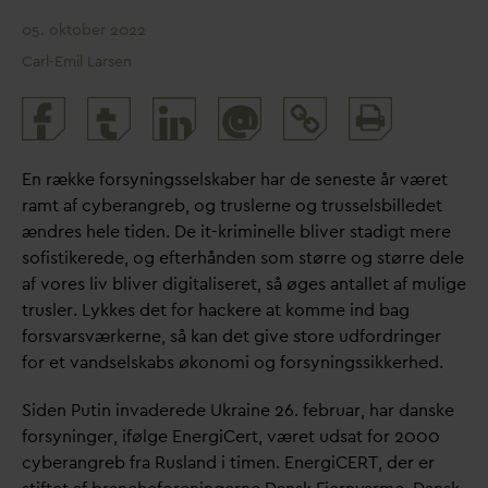
05. oktober 2022
Carl-Emil Larsen
Print
@
and
share
En række forsyningsselskaber har de seneste år været
ramt af cyberangreb, og truslerne og trusselsbilledet
ændres hele tiden. De it-kriminelle bliver stadigt mere
sofistikerede, og efterhånden som større og større dele
af vores liv bliver digitaliseret, så øges antallet af mulige
trusler. Lykkes det for hackere at komme ind bag
fors
v
arsværkerne, så kan det give store udfordringer
for et
v
andselskabs økonomi og forsyningssikkerhed.
Siden Putin in
v
aderede Ukraine 26. februar, har
d
anske
forsyninger, ifølge EnergiCert, været udsat for 2000
cyberangreb fra Rusland i timen. EnergiCERT, der er