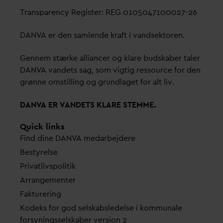
Transparency Register: REG 0105047100027-26
D
AN
V
A er den samlende kraft i
v
andsektoren.
Gennem stærke alliancer og klare budskaber taler
D
AN
V
A
v
andets sag, som vigtig ressource for den
grønne omstilling og grundlaget for alt liv.
D
AN
V
A ER
V
ANDETS KLARE STEMME.
Quick links
Find dine
D
AN
V
A me
d
arbejdere
Bestyrelse
Pri
v
atlivspolitik
Arrangementer
Fakturering
Kodeks for god selskabsledelse i kommunale
forsyningsselskaber version 2