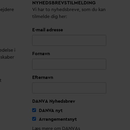
NYHEDSBREVS­TILMELDING
bejdere
Vi har to nyhedsbreve, som du kan
tilmelde dig her:
E-mail adresse
edelse i
Fornavn
lskaber
Efternavn
t
DANVA Nyhedsbrev
D
AN
V
A nyt
Arrangementsnyt
Læs mere om DANVAs