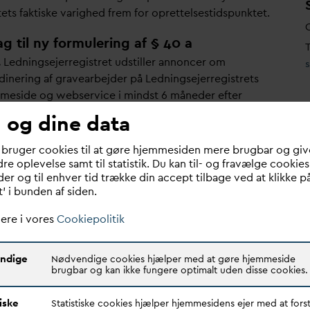
ets faktiske
v
arighed frem for oprettelsestidspunktet.
ag til ny formulering af § 40 a
T
.
Ledningsejerregistret udstiller annoncer om
dinering af gravearbejder på Ledningsejerregistrets
meside og webservice i mindst 6 måneder efter
ektets udløbs
d
ato.
 og dine data
lerende bemærkninger
 bruger cookies til at gøre hjemmesiden mere brugbar og giv
bs
d
atoen angiver, hvornår projektet senest skal være
re oplevelse samt til statistik. Du kan til- og fravælge cookies
er og til enhver tid trække din accept tilbage ved at klikke p
ttet, jf. definitionen i samgravningsmodulet.
t’ i bunden af siden.
måneder stammer fra GIA artikel 6, stk. 1, hvor fokus er
arslingsperioden (hvor tidligt en annonce skal
ere i vores
Cookiepolitik
tliggøres). Dette er
 direkte sammenligneligt med § 40 a, som omhandler
ndige
Nødvendige cookies hjælper med at gøre hjemmeside
gheden af offentliggørelsen efter oprettelse.
brugbar og kan ikke fungere optimalt uden disse cookies.
n derfor overvejes, om fastholdelse af 6 måneder er
tiske
Statistiske cookies hjælper hjemmesidens ejer med at forst