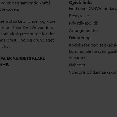
Quick links
N
V
A er den samlende kraft i
Find dine
D
AN
V
A me
d
ar
dsektoren.
Bestyrelse
em stærke alliancer og klare
Pri
v
atlivspolitik
skaber taler
D
AN
V
A
v
andets
Arrangementer
 som vigtig ressource for den
Fakturering
ne omstilling og grundlaget
Kodeks for god selskabsl
lt liv.
kommunale forsyningsse
version 2
N
V
A ER
V
ANDETS KLARE
MME.
Nyheder
V
andpris på
d
anmarkskor