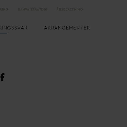
RING
D
AN
V
A STRATEGI
ÅRSBERETNING
RINGSS
V
AR
ARRANGEMENTER
f