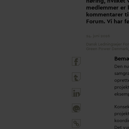
høring, hvilket 
medlemmer er b
kommentarer ti
Forum. Vi har f
24. juni 2026
Dansk Ledningsejer Fo
Green Power Denmark,
Bemær
Den nu
samgra
oprett
projek
eksempe
Konsek
@
projekt
koordi
Det vur