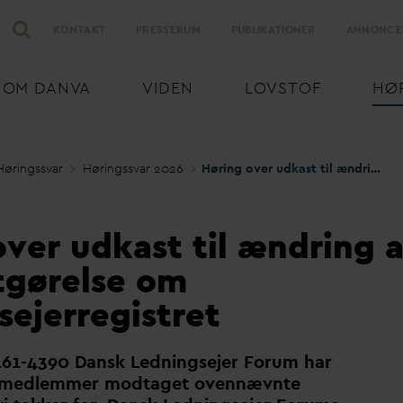
KONTAKT
PRESSERUM
PUBLIKATIONER
ANNONCE
OM
D
AN
V
A
VIDEN
LOVSTOF
HØ
Høringss
v
ar
Høringss
v
ar 2026
Høring over udkast til ændring af bekendtgørelse om Ledningsejerregistret
ver udkast til ændring a
gørelse om
sejerregistret
461-4390
D
ansk Ledningsejer Forum har
s medlemmer modtaget ovennævnte