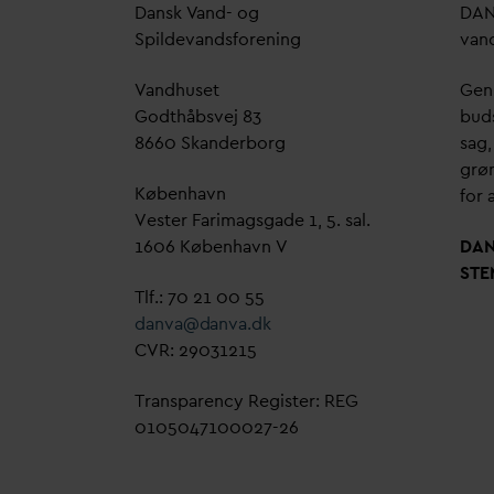
D
ansk
V
and- og
D
A
Spilde
v
andsforening
v
an
V
andhuset
Genn
Godthåbsvej 83
bud
8660 Skanderborg
sag,
grøn
København
for a
Vester Farimagsgade 1, 5. sal.
1606 København V
D
A
STE
Tlf.: 70 21 00 55
d
an
v
a@
d
an
v
a.dk
CVR: 29031215
Transparency Register: REG
0105047100027-26