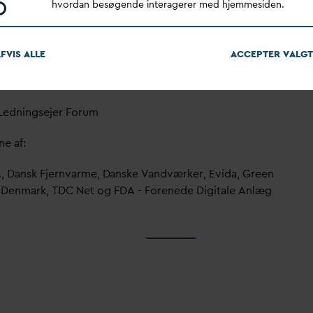
ndig i denne sammenhæng.
hvordan besøgende interagerer med hjemmesiden.
tere periode – eksempelvis 2 måneder efter projektets
– kan være tilstrækkelig og samtidig mere
tional.
FVIS ALLE
ACCEPTER
V
ALGT
nlig hilsen
Ledningsejer Forum
ne af:
A,
D
ansk Fjern
v
arme,
D
anske
V
andværker, Evi
d
a, Green
Denmark, TDC Net og F
D
A - Forenede Digitale Anlæg