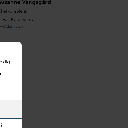
Susanne
V
angsgård
Chefkonsulent
: +45 87 93 35 10
sv@
d
an
v
a.dk
e dig
å
å,