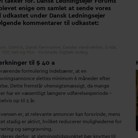
vi takker for.
D
ansk Ledningsejer Forums
levet enige om samlet at sende vores
l udkastet under
D
ansk Ledningsejer
ølgende kommentarer til udkastet:
rum, DANVA, Dansk Fjernvarme, Danske Vandværker, Evida,
 TDC Net og FDA - Forenede Digitale Anlæg
kninger til § 40 a
værende formulering indebærer, at en
vningsannonce slettes minimum 6 måneder efter
else. Dette fremstår uhensigtsmæssigt,
d
a mange
ter har en væsentligt længere udførelsesperiode –
lvis op til 2 år.
vensen er, at rele
v
ante annoncer kan forsvinde, mens
et stadig er aktivt, hvilket reducerer mulighederne for
nering og samgravning.
deres derfor, at sletningstidspunktet bør knyttes til