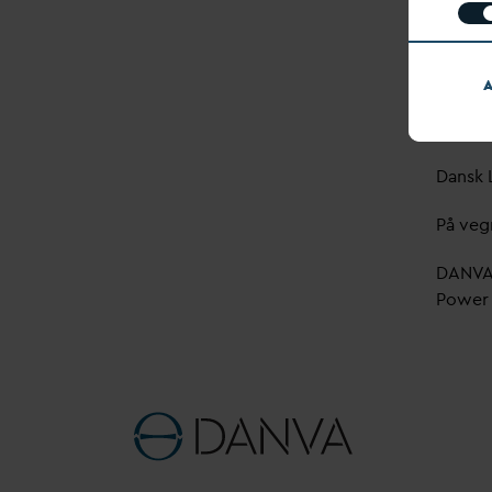
nødve
En kor
udløb 
propor
A
Med ve
D
ansk 
På veg
D
AN
V
Power 