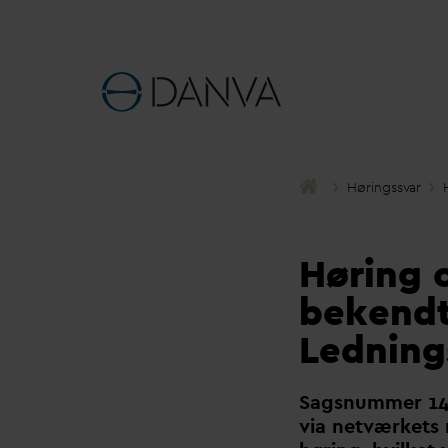
Høringss
v
ar
Høring o
bekendt
Ledning
Sagsnummer 1
via netværket