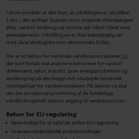
I store områder er det klart, at udviklingen er uholdbar.
F.eks. i det sydlige Spanien, hvor stigende efterspørgsel
efter
v
and til landbrug og turisme går hånd i hånd med
ørken
d
annelse. Udvikling en er ikke bæredygtig set
med såvel økologiske som økonomiske briller.
Der er et behov for nationale
v
andressourceplaner,
[2]
der kort fortalt skal analysere behovene for
v
and til
drikke
v
and, natur, industri, grøn energiproduktion og
landbrug og på den baggrund u
d
arbejde bindende
retningslinjer for
v
an
d
anvendelsen. På samme vis skal
der ske en national prioritering af de forskellige
v
andforbrugende sektors adgang til
v
andressourcen.
Behov for EU-regulering
Nødvendigt for at opfylde anden EU-regulering
Grænseoverskridende problemstillinger