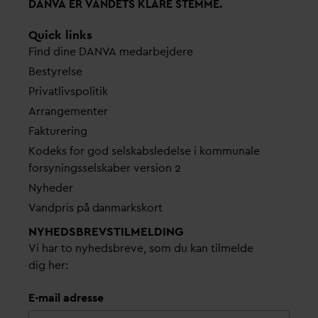
D
AN
V
A ER
V
ANDETS KLARE STEMME.
Quick links
Find dine
D
AN
V
A me
d
arbejdere
Bestyrelse
Pri
v
atlivspolitik
Arrangementer
Fakturering
Kodeks for god selskabsledelse i kommunale
forsyningsselskaber version 2
Nyheder
V
andpris på
d
anmarkskort
NYHEDSBREVS­TILMELDING
Vi har to nyhedsbreve, som du kan tilmelde
dig her:
E-mail adresse