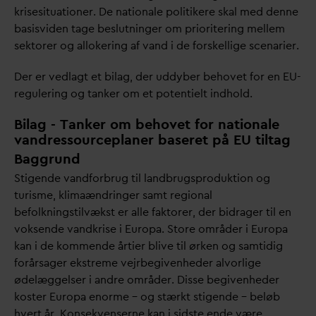
krisesituationer. De nationale politikere skal med denne
basisviden tage beslutninger om prioritering mellem
sektorer og allokering af
v
and i de forskellige scenarier.
Der er vedlagt et bilag, der uddyber behovet for en EU-
regulering og tanker om et potentielt indhold.
Bilag -
Tanker om behovet for nationale
vandressourceplaner baseret på EU tiltag
Baggrund
Stigende
v
andforbrug til landbrugsproduktion og
turisme, klimaændringer samt regional
befolkningstilvækst er alle faktorer, der bidrager til en
voksende
v
andkrise i Europa. Store områder i Europa
kan i de kommende årtier blive til ørken og samtidig
forårsager ekstreme vejrbegivenheder alvorlige
ødelæggelser i andre områder. Disse begivenheder
koster Europa enorme – og stærkt stigende – beløb
hvert år. Konsekvenserne kan i sidste ende være