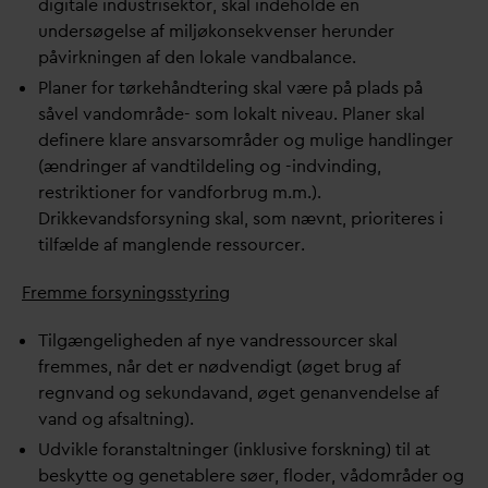
digitale industrisektor, skal indeholde en
undersøgelse af miljøkonsekvenser herunder
påvirkningen af ​​den lokale
v
andbalance.
Planer for tørkehåndtering skal være på plads på
såvel
v
andområde- som lokalt niveau. Planer skal
definere klare ans
v
arsområder og mulige handlinger
(ændringer af
v
andtildeling og -indvinding,
restriktioner for
v
andforbrug m.m.).
Drikke
v
andsforsyning skal, som nævnt, prioriteres i
tilfælde af manglende ressourcer.
Fremme forsyningsstyring
Tilgængeligheden af ​​nye
v
andressourcer skal
fremmes, når det er nødvendigt (øget brug af
regn
v
and og sekun
d
a
v
and, øget genanvendelse af
v
and og afsaltning).
Udvikle foranstaltninger (inklusive forskning) til at
beskytte og genetablere søer, floder, vådområder og