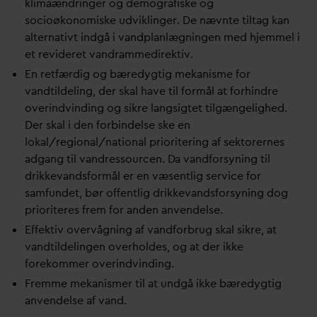
klimaændringer og demografiske og
socioøkonomiske udviklinger. De nævnte tiltag kan
alternativt indgå i
v
andplanlægningen med hjemmel i
et revideret
v
andrammedirektiv.
En retfærdig og bæredygtig mekanisme for
v
andtildeling, der skal have til formål at forhindre
overindvinding og sikre langsigtet tilgængelighed.
Der skal i den forbindelse ske en
lokal/regional/national prioritering af sektorernes
adgang til
v
andressourcen.
D
a
v
andforsyning til
drikke
v
andsformål er en væsentlig service for
samfundet, bør offentlig drikke
v
andsforsyning dog
prioriteres frem for anden anvendelse.
Effektiv overvågning af
v
andforbrug skal sikre, at
v
andtildelingen overholdes, og at der ikke
forekommer overindvinding.
Fremme mekanismer til at undgå ikke bæredygtig
anvendelse af
v
and.