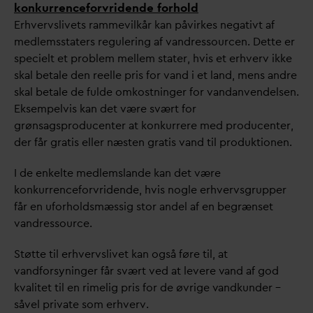
konkurrenceforvridende forhold
Erhvervslivets rammevilkår kan påvirkes negativt af
medlemsstaters regulering af
v
andressourcen. Dette er
specielt et problem mellem stater, hvis et erhverv ikke
skal betale den reelle pris for
v
and i et land, mens andre
skal betale de fulde omkostninger for
v
an
d
anvendelsen.
Eksempelvis kan det være svært for
grønsagsproducenter at konkurrere med producenter,
der får gratis eller næsten gratis
v
and til produktionen.
I de enkelte medlemslande kan det være
konkurrenceforvridende, hvis nogle erhvervsgrupper
får en uforholdsmæssig stor andel af en begrænset
v
andressource.
Støtte til erhvervslivet kan også føre til, at
v
andforsyninger får svært ved at levere
v
and af god
k
v
alitet til en rimelig pris for de øvrige
v
andkunder –
såvel pri
v
ate som erhverv.