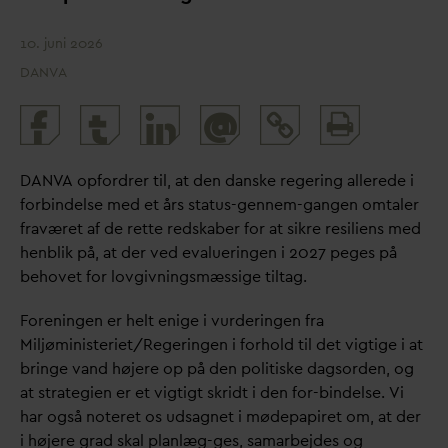
10. juni 2026
DANVA
Print
@
and
share
D
AN
V
A opfordrer til, at den
d
anske regering allerede i
forbindelse med et års status-gennem-gangen omtaler
fraværet af de rette redskaber for at sikre resiliens med
henblik på, at der ved e
v
alueringen i 2027 peges på
behovet for lovgivningsmæssige tiltag.
Foreningen er helt enige i vurderingen fra
Miljøministeriet/Regeringen i forhold til det vigtige i at
bringe
v
and højere op på den politiske
d
agsorden, og
at strategien er et vigtigt skridt i den for-bindelse. Vi
har også noteret os udsagnet i mødepapiret om, at der
i højere grad skal planlæg-ges, samarbejdes og