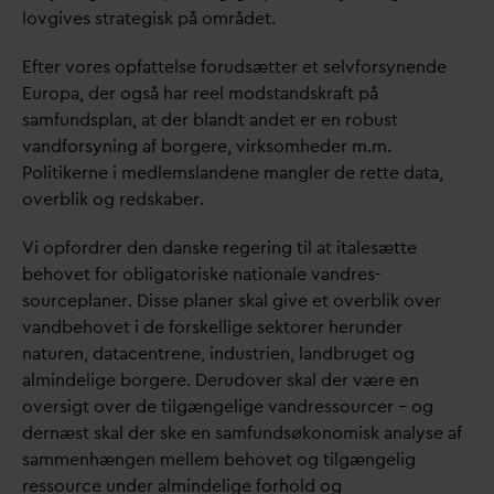
lovgives strategisk på området.
Efter vores opfattelse forudsætter et selvforsynende
Europa, der også har reel modstandskraft på
samfundsplan, at der blandt andet er en robust
v
andforsyning af borgere, virksomheder m.m.
Politikerne i medlemslandene mangler de rette
d
ata,
overblik og redskaber.
Vi opfordrer den
d
anske regering til at italesætte
behovet for obligatoriske nationale
v
andres-
sourceplaner. Disse planer skal give et overblik over
v
andbehovet i de forskellige sektorer herunder
naturen,
d
atacentrene, industrien, landbruget og
almindelige borgere. Derudover skal der være en
oversigt over de tilgængelige
v
andressourcer – og
dernæst skal der ske en samfundsøkonomisk analyse af
sammenhængen mellem behovet og tilgængelig
ressource under almindelige forhold og