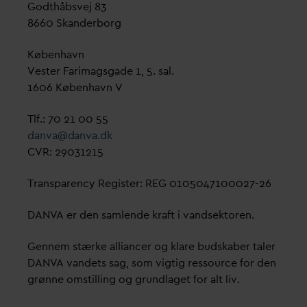
Godthåbsvej 83
8660 Skanderborg
København
Vester Farimagsgade 1, 5. sal.
1606 København V
Tlf.: 70 21 00 55
d
an
v
a@
d
an
v
a.dk
CVR: 29031215
Transparency Register: REG 0105047100027-26
D
AN
V
A er den samlende kraft i
v
andsektoren.
Gennem stærke alliancer og klare budskaber taler
D
AN
V
A
v
andets sag, som vigtig ressource for den
grønne omstilling og grundlaget for alt liv.