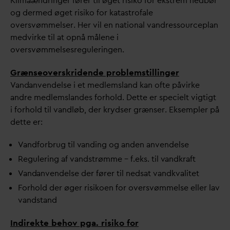
Klimaændringer fører til øget risiko for ekstrem nedbør
og dermed øget risiko for katastrofale
oversvømmelser. Her vil en national
v
andressourceplan
medvirke til at opnå målene i
oversvømmelsesreguleringen.
Grænseoverskridende problemstillinger
V
an
d
anvendelse i et medlemsland kan ofte påvirke
andre medlemslandes forhold. Dette er specielt vigtigt
i forhold til
v
andløb, der krydser grænser. Eksempler på
dette er:
V
andforbrug til
v
anding og anden anvendelse
Regulering af
v
andstrømme – f.eks. til
v
andkraft
V
an
d
anvendelse der fører til nedsat
v
andk
v
alitet
Forhold der øger risikoen for oversvømmelse eller lav
v
andstand
Indirekte behov pga. risiko for