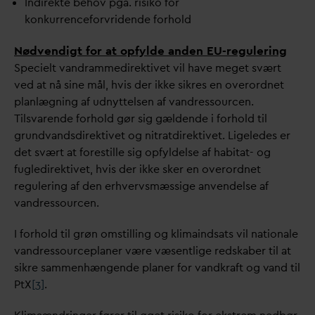
Indirekte behov pga. risiko for
konkurrenceforvridende forhold
Nødvendigt for at opfylde anden EU-regulering
Specielt
v
andrammedirektivet vil have meget svært
ved at nå sine mål, hvis der ikke sikres en overordnet
planlægning af udnyttelsen af
v
andressourcen.
Tils
v
arende forhold gør sig gældende i forhold til
grund
v
andsdirektivet og nitratdirektivet. Ligeledes er
det svært at forestille sig opfyldelse af habitat- og
fugledirektivet, hvis der ikke sker en overordnet
regulering af den erhvervsmæssige anvendelse af
v
andressourcen.
I forhold til grøn omstilling og klimaindsats vil nationale
v
andressourceplaner være væsentlige redskaber til at
sikre sammenhængende planer for
v
andkraft og
v
and til
PtX
[3]
.