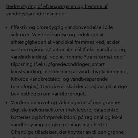
Bedre styring af efterspørgslen og fremme af
v
andbesparende løsninger
Effektiv og bæredygtig
v
an
d
anvendelse i alle
sektorer.
V
andbesparelse og reduktion af
afhængigheden af
v
and skal fremmes ved, at der
sættes regionale/nationale mål (f.eks.
v
andforbrug,
v
andindvinding), ved at fremme ”transformationel”
tilpasning (f.eks. afgrødeændringer, smart
kunst
v
anding, indtænkning af
v
and i byplanlægning,
lukkede
v
andkredsløb, og
v
andbesparende
teknologier). Derudover skal der arbejdes på at øge
bevidstheden om
v
andforbruget.
Vurdere behovet og virkningerne af nye grønne-
digitale industrisektorer (halvledere,
d
atacentre,
batterier og brintproduktion) på regional og lokal
v
andforsyning og give retningslinjer herfor.
Offentlige tilladelser, der knytter an til den grønne-