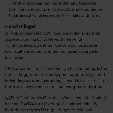
grund
v
andsmagasiner, herunder naturbaserede
løsninger, der bidrager til modstandsdygtighed og
tilpasning af
v
andressourcer til klimaforandringer.
Henvisninger
[1]
VRD-præambel nr. 19:
V
andmængden er et af de
aspekter, der må kontrolleres af hensyn til
v
andk
v
aliteten, og der bør derfor også fastlægges
foranstaltninger vedrørende mængden til støtte for
k
v
aliteten.
VRD-præambel nr. 41: Med hensyn til
v
andmængde bør
der fastlægges overordnede principper for tilsyn med
indvinding og opmagasinering af
v
and for at sikre, at de
berørte
v
andsystemer er miljømæssigt bæredygtige.
[2]
EuroGeoSurveys (European Geoscience for Society)
har som
D
AN
V
A forstår det også et aktuelt initiativ,
hvor der efterlyses EU regulering med fokus på