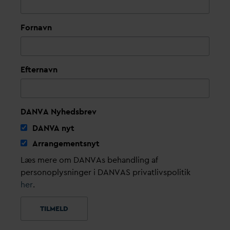
Fornavn
Efternavn
DANVA Nyhedsbrev
D
AN
V
A nyt
Arrangementsnyt
Læs mere om DANVAs behandling af
personoplysninger i DANVAS privatlivspolitik
her
.