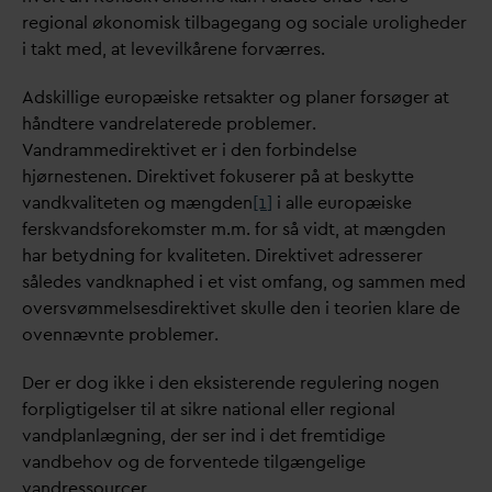
regional økonomisk tilbagegang og sociale uroligheder
i takt med, at levevilkårene forværres.
Adskillige europæiske retsakter og planer forsøger at
håndtere
v
andrelaterede problemer.
V
andrammedirektivet er i den forbindelse
hjørnestenen. Direktivet fokuserer på at beskytte
v
andk
v
aliteten og mængden
[1]
i ​​alle europæiske
fersk
v
andsforekomster m.m. for så vidt, at mængden
har betydning for k
v
aliteten. Direktivet adresserer
således
v
andknaphed i et vist omfang, og sammen med
oversvømmelsesdirektivet skulle den i teorien klare de
ovennævnte problemer.
Der er dog ikke i den eksisterende regulering nogen
forpligtigelser til at sikre national eller regional
v
andplanlægning, der ser ind i det fremtidige
v
andbehov og de forventede tilgængelige
v
andressourcer.