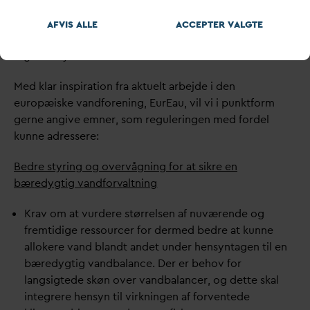
skal medvirke til at opfylde målsætningen i
v
andrammedirektivet og andre miljødirektiver som
AFVIS ALLE
ACCEPTER
V
ALGTE
eksempelvis grund
v
ands-, habitats-, nitrat- og
fuglebeskyttelsesdirektivet.
Med klar inspiration fra aktuelt arbejde i den
europæiske
v
andforening, EurEau, vil vi i punktform
gerne angive emner, som reguleringen med fordel
kunne adressere:
Bedre styring og overvågning for at sikre en
bæredygtig
v
andfor
v
altning
Krav om at vurdere størrelsen af nuværende og
fremtidige ressourcer for dermed bedre at kunne
allokere
v
and blandt andet under hensyntagen til en
bæredygtig
v
andbalance. Der er behov for
langsigtede skøn over
v
andbalancer, og dette skal
integrere hensyn til virkningen af forventede ​​