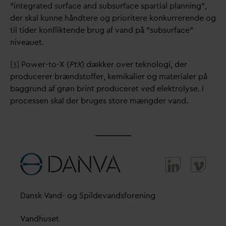
”integrated surface and subsurface spartial planning”,
der skal kunne håndtere og prioritere konkurrerende og
til tider konfliktende brug af
v
and på ”subsurface”
niveauet.
[3]
Power-to-X (
PtX
) dækker over teknologi, der
producerer brændstoffer, kemikalier og materialer på
baggrund af grøn brint produceret ved elektrolyse. I
processen skal der bruges store mængder
v
and.
D
ansk
V
and- og Spilde
v
andsforening
V
andhuset