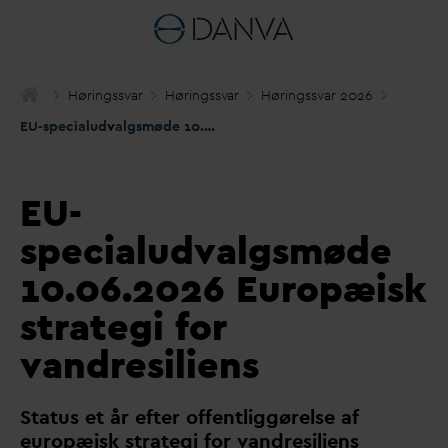
Høringss
v
ar
Høringss
v
ar
Høringss
v
ar 2026
EU-specialud
v
algsmøde 10.06.2026 Europæisk strategi for
v
andr
EU-
specialudvalgsmøde
10.06.2026 Europæisk
strategi for
vandresiliens
Status et år efter offentliggørelse af
europæisk strategi for
v
andresiliens