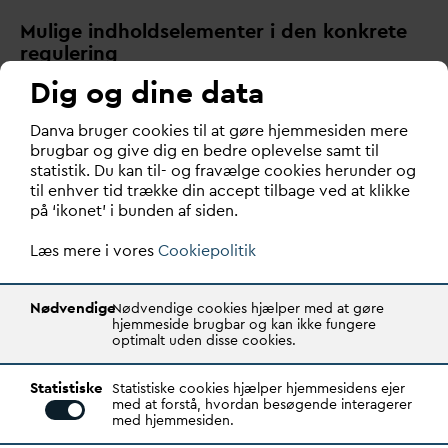
Mulige indholdselementer i den konkrete
regulering
Nationale
v
andressourceplaner skal primært analysere
Dig og dine data
behovene for
v
and til drikke
v
and, natur, industri, grøn
energiproduktion og landbrug og på den baggrund
D
an
v
a bruger cookies til at gøre hjemmesiden mere
brugbar og give dig en bedre oplevelse samt til
u
d
arbejde bindende retningslinjer for
statistik. Du kan til- og fravælge cookies herunder og
v
an
d
anvendelsen. Samtidig bør den også indtænke
til enhver tid trække din accept tilbage ved at klikke
truslerne fra oversvømmelser.
på ‘ikonet’ i bunden af siden.
V
andressourceplanerne skal være baseret på de reelle
Læs mere i vores
Cookiepolitik
omkostninger ved
v
an
d
anvendelse og give langsigtede
bindende retningslinjer for regional økonomisk
Nødvendige
Nødvendige cookies hjælper med at gøre
udvikling i de forskellige sektorer og sørge for nok
hjemmeside brugbar og kan ikke fungere
v
and til drikke
v
and og natur.
optimalt uden disse cookies.
Udgangspunktet for analyserne skal være tilstanden i
Statistiske
Statistiske cookies hjælper hjemmesidens ejer
med at forstå, hvordan besøgende interagerer
de enkelte
v
andområder, som beskrevet i
v
andplanerne
med hjemmesiden.
udformet med hjemmel i
v
andrammedirektivet, og de