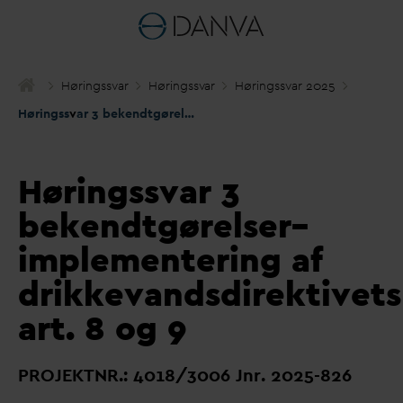
Høringss
v
ar
Høringss
v
ar
Høringss
v
ar 2025
Høringss
v
ar 3 bekendtgørelser– implementering af drikke
v
andsd
Høringssvar 3
bekendtgørelser–
implementering af
drikkevandsdirektivets
art. 8 og 9
PROJEKTNR.: 4018/3006 Jnr. 2025-826