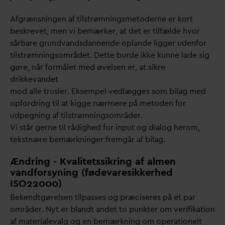
Afgrænsningen af tilstrømningsmetoderne er kort
beskrevet, men vi bemærker, at det er tilfælde hvor
sårbare grund
v
ands
d
annende oplande ligger udenfor
tilstrømningsområdet. Dette burde ikke kunne lade sig
gøre, når formålet med øvelsen er, at sikre
drikke
v
andet
mod alle trusler. Eksempel vedlægges som bilag med
opfordring til at kigge nærmere på metoden for
udpegning af tilstrømningsområder.
Vi står gerne til rådighed for input og dialog herom,
tekstnære bemærkninger fremgår af bilag.
Ændring - Kvalitetssikring af almen
vandforsyning (fødevaresikkerhed
ISO22000)
Bekendtgørelsen tilpasses og præciseres på et par
områder. Nyt er blandt andet to punkter om verifikation
af materiale
v
alg og en bemærkning om operationelt