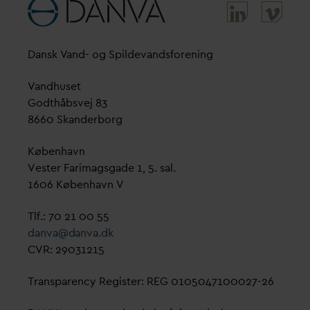
D
ansk
V
and- og Spilde
v
andsforening
V
andhuset
Godthåbsvej 83
8660 Skanderborg
København
Vester Farimagsgade 1, 5. sal.
1606 København V
Tlf.: 70 21 00 55
d
an
v
a@
d
an
v
a.dk
CVR: 29031215
Transparency Register: REG 0105047100027-26