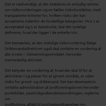
Det er nødvendigt, at der etableres en entydig ramme
om risikovurderingen og en fælles risikoforståelse, med
transparente kriterier for, hvilken risiko der kan
accepteres indenfor de forskellige kategorier. Hvis 1 er
acceptabel og 5 er katastrofal, skal det tydeligt
defineres, h
v
ad der ligger i de enkelte trin.
Det bemærkes, at den statslige risikovurdering ifølge
Drikke
v
andsdirektivet også skal omfatte en vurdering af
alle trusler i tilstrømningsområdet, herunder
menneskelig aktivitet.
Det betyder en vurdering af, h
v
ad der skal til for at
aktiviteter i og planer for et givent område, er uden
risiko for grund- og drikke
v
and. Det kan eksempelvis
omfatte administration af jordforeningsloven herunder
punktkilder, pesticidgodkendelsesordningen, reglerne
om
jordflytning, affald til jord bekendtgørelsen mv.