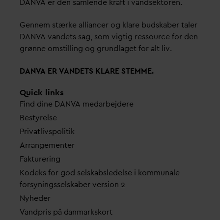
D
AN
V
A er den samlende kraft i
v
andsektoren.
Gennem stærke alliancer og klare budskaber taler
D
AN
V
A
v
andets sag, som vigtig ressource for den
grønne omstilling og grundlaget for alt liv.
D
AN
V
A ER
V
ANDETS KLARE STEMME.
Quick links
Find dine
D
AN
V
A me
d
arbejdere
Bestyrelse
Pri
v
atlivspolitik
Arrangementer
Fakturering
Kodeks for god selskabsledelse i kommunale
forsyningsselskaber version 2
Nyheder
V
andpris på
d
anmarkskort