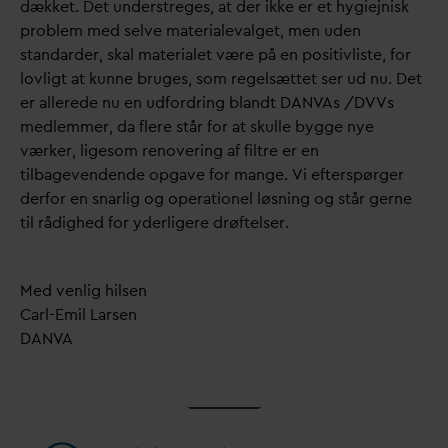
dækket. Det understreges, at der ikke er et hygiejnisk
problem med selve materiale
v
alget, men uden
stan
d
arder, skal materialet være på en positivliste, for
lovligt at kunne bruges, som regelsættet ser ud nu. Det
er allerede nu en udfordring blandt
D
AN
V
As /DVVs
medlemmer,
d
a flere står for at skulle bygge nye
værker, ligesom renovering af filtre er en
tilbagevendende opgave for mange. Vi efterspørger
derfor en snarlig og operationel løsning og står gerne
til rådighed for yderligere drøftelser.
Med venlig hilsen
Carl-Emil Larsen
D
AN
V
A