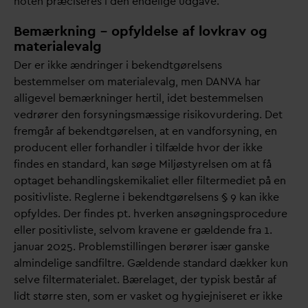
noten præciseres i den endelige udgave.
Bemærkning – opfyldelse af lovkrav og
materialevalg
Der er ikke ændringer i bekendtgørelsens
bestemmelser om materiale
v
alg, men
D
AN
V
A har
alligevel bemærkninger hertil, idet bestemmelsen
vedrører den forsyningsmæssige risikovurdering. Det
fremgår af bekendtgørelsen, at en
v
andforsyning, en
producent eller forhandler i tilfælde hvor der ikke
findes en stan
d
ard, kan søge Miljøstyrelsen om at få
optaget behandlingskemikaliet eller filtermediet på en
positivliste. Reglerne i bekendtgørelsens § 9 kan ikke
opfyldes. Der findes pt. hverken ansøgningsprocedure
eller positivliste, selvom kravene er gældende fra 1.
januar 2025. Problemstillingen berører især ganske
almindelige sandfiltre. Gældende stan
d
ard dækker kun
selve filtermaterialet. Bærelaget, der typisk består af
lidt større sten, som er
v
asket og hygiejniseret er ikke