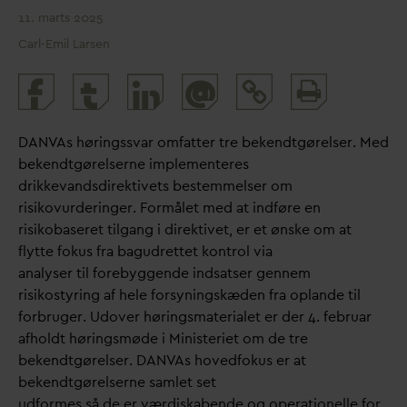
11. marts 2025
Carl-Emil Larsen
Print
@
and
share
D
AN
V
As høringss
v
ar omfatter tre bekendtgørelser. Med
bekendtgørelserne implementeres
drikke
v
andsdirektivets bestemmelser om
risikovurderinger. Formålet med at indføre en
risikobaseret tilgang i direktivet, er et ønske om at
flytte fokus fra bagudrettet kontrol via
analyser til forebyggende indsatser gennem
risikostyring af hele forsyningskæden fra oplande til
forbruger. Udover høringsmaterialet er der 4. februar
afholdt høringsmøde i Ministeriet om de tre
bekendtgørelser.
D
AN
V
As hovedfokus er at
bekendtgørelserne samlet set
udformes så de er værdiskabende og operationelle for