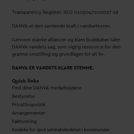
Transparency Register: REG 0105047100027-26
D
AN
V
A er den samlende kraft i
v
andsektoren.
Gennem stærke alliancer og klare budskaber taler
D
AN
V
A
v
andets sag, som vigtig ressource for den
grønne omstilling og grundlaget for alt liv.
D
AN
V
A ER
V
ANDETS KLARE STEMME.
Quick links
Find dine
D
AN
V
A me
d
arbejdere
Bestyrelse
Pri
v
atlivspolitik
Arrangementer
Fakturering
Kodeks for god selskabsledelse i kommunale