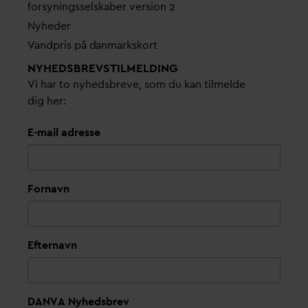
forsyningsselskaber version 2
Nyheder
V
andpris på
d
anmarkskort
NYHEDSBREVS­TILMELDING
Vi har to nyhedsbreve, som du kan tilmelde
dig her:
E-mail adresse
Fornavn
Efternavn
DANVA Nyhedsbrev