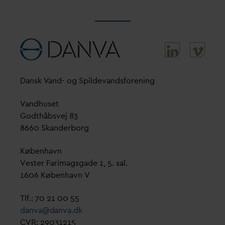
D
ansk
V
and- og Spilde
v
andsforening
V
andhuset
Godthåbsvej 83
8660 Skanderborg
København
Vester Farimagsgade 1, 5. sal.
1606 København V
Tlf.: 70 21 00 55
d
an
v
a@
d
an
v
a.dk
CVR: 29031215