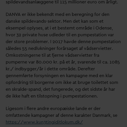
spilde
v
andsanlæggene til 115 millioner euro om årligt.
D
AN
V
A er ikke bekendt med en beregning for den
d
anske spilde
v
ands-sektor. Men det kan som et
eksempel oplyses, at i et bestemt område i Odense,
hvor 32 pri
v
ate huse udleder til en pumpestation
v
ar
der store problemer. I 2017 havde denne pumpestation
således 55 nedlukninger forårsaget af vådservietter.
Omkostningerne til at fjerne vådservietter fra
pumperne
v
ar 80.000 kr. på et år, s
v
arende til ca. 1085
kr./ indbygger/år i dette område. Derefter
gennemførte forsyningen en kampagne med en klar
opfordring til borgerne om ikke at bruge toilettet som
en skralde-spand, det fungerede, og det sidste år har
de ikke haft en tilstopning i pumpestationen.
Ligesom i flere andre europæiske lande er der
omfattende kampagner af denne karakter
D
anmark, se
https://www.kun3tingiditlokum.dk/