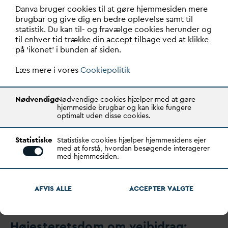
D
an
v
a bruger cookies til at gøre hjemmesiden mere
Skabelon for eftergivelse af statslig
v
an
d
afgift
brugbar og give dig en bedre oplevelse samt til
statistik. Du kan til- og fravælge cookies herunder og
til enhver tid trække din accept tilbage ved at klikke
på ‘ikonet’ i bunden af siden.
Tilslutningsbidrag i landzone og
skønnet bebyggelsesprocent
Læs mere i vores
Cookiepolitik
Nødvendige
Nødvendige cookies hjælper med at gøre
hjemmeside brugbar og kan ikke fungere
optimalt uden disse cookies.
Statistiske
Statistiske cookies hjælper hjemmesidens ejer
med at forstå, hvordan besøgende interagerer
med hjemmesiden.
AFVIS ALLE
ACCEPTER
V
ALGTE
Højesteretsdom om vejbidrag: