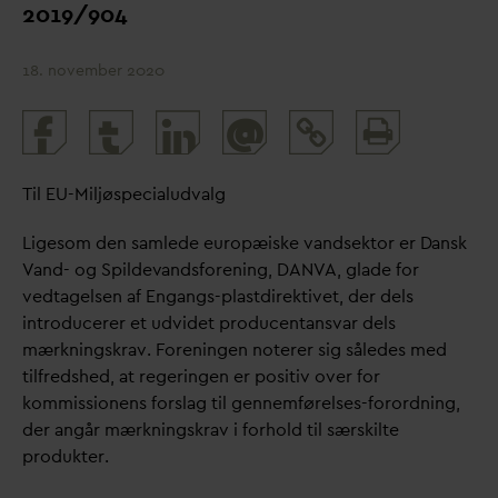
2019/904
18. november 2020
Print
@
and
share
Til EU-Miljøspecialud
v
alg
Ligesom den samlede europæiske
v
andsektor er
D
ansk
V
and- og Spilde
v
andsforening,
D
AN
V
A, glade for
vedtagelsen af Engangs-plastdirektivet, der dels
introducerer et udvidet producentans
v
ar dels
mærkningskrav. Foreningen noterer sig således med
tilfredshed, at regeringen er positiv over for
kommissionens forslag til gennemførelses-forordning,
der angår mærkningskrav i forhold til særskilte
produkter.