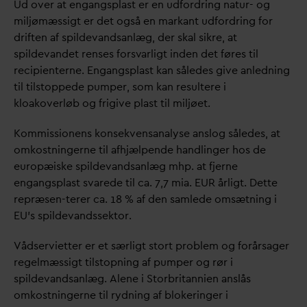
Ud over at engangsplast er en udfordring natur- og
miljømæssigt er det også en markant udfordring for
driften af spilde
v
andsanlæg, der skal sikre, at
spilde
v
andet renses fors
v
arligt inden det føres til
recipienterne. Engangsplast kan således give anledning
til tilstoppede pumper, som kan resultere i
kloakoverløb og frigive plast til miljøet.
Kommissionens konsekvensanalyse anslog således, at
omkostningerne til afhjælpende handlinger hos de
europæiske spilde
v
andsanlæg mhp. at fjerne
engangsplast s
v
arede til ca. 7,7 mia. EUR årligt. Dette
repræsen-terer ca. 18 % af den samlede omsætning i
EU's spilde
v
andssektor.
Vådservietter er et særligt stort problem og forårsager
regelmæssigt tilstopning af pumper og rør i
spilde
v
andsanlæg. Alene i Storbritannien anslås
omkostningerne til rydning af blokeringer i