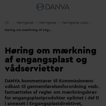
Høringss
v
ar
Høringss
v
ar
Høringss
v
ar 2020
Høring om mærkning af engangsplast og vådservietter
Høring om mærkning
af engangsplast og
vådservietter
D
AN
V
A kommentarer til Kommissionens
udkast til gennemførelsesforordning vedr.
fastsættelse af regler om mærkningskrav
for engangsplastprodukter oplistet i del D
i annexet i Engangsplastdirektivet,