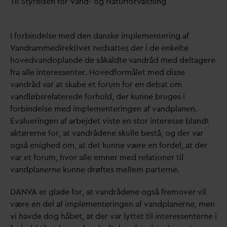
Til Styrelsen for
V
and- og Naturfor
v
altning
I forbindelse med den
d
anske implementering af
V
andrammedirektivet nedsattes der i de enkelte
hoved
v
andoplande de såkaldte
v
andråd med deltagere
fra alle interessenter. Hovedformålet med disse
v
andråd
v
ar at skabe et forum for en debat om
v
andløbsrelaterede forhold, der kunne bruges i
forbindelse med implementeringen af
v
andplanen.
E
v
alueringen af arbejdet viste en stor interesse blandt
aktørerne for, at
v
andrådene skulle bestå, og der
v
ar
også enighed om, at det kunne være en fordel, at der
v
ar et forum, hvor alle emner med relationer til
v
andplanerne kunne drøftes mellem parterne.
D
AN
V
A er glade for, at
v
andrådene også fremover vil
være en del af implementeringen af
v
andplanerne, men
vi havde dog håbet, at der
v
ar lyttet til interessenterne i