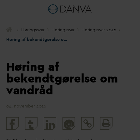
Høringss
v
ar
Høringss
v
ar
Høringss
v
ar 2016
Høring af bekendtgørelse om
v
andråd
Høring af
bekendtgørelse om
vandråd
04. november 2016
Print
@
and
share