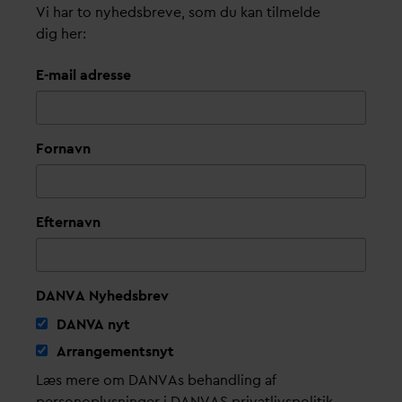
Vi har to nyhedsbreve, som du kan tilmelde
dig her:
E-mail adresse
Fornavn
Efternavn
DANVA Nyhedsbrev
D
AN
V
A nyt
Arrangementsnyt
Læs mere om DANVAs behandling af
personoplysninger i DANVAS privatlivspolitik