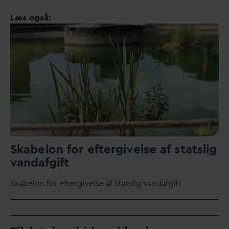
Læs også:
Skabelon for eftergivelse af statslig
v
an
d
afgift
Skabelon for eftergivelse af statslig
v
an
d
afgift