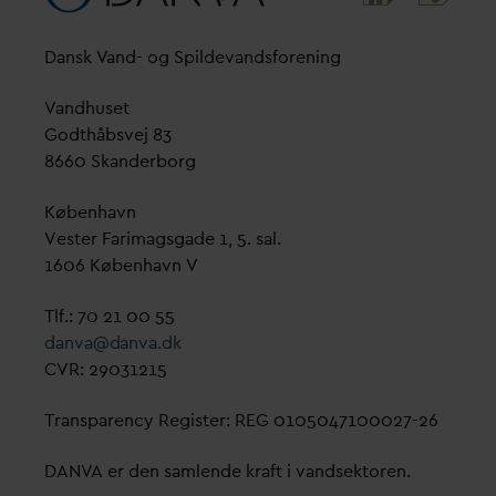
D
ansk
V
and- og Spilde
v
andsforening
V
andhuset
Godthåbsvej 83
8660 Skanderborg
København
Vester Farimagsgade 1, 5. sal.
1606 København V
Tlf.: 70 21 00 55
d
an
v
a@
d
an
v
a.dk
CVR: 29031215
Transparency Register: REG 0105047100027-26
D
AN
V
A er den samlende kraft i
v
andsektoren.