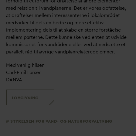
forhold til et forum for drøftelse af andre elementer
med relation til
v
andplanerne. Det er vores opfattelse,
at drøftelser mellem interessenterne i lokalområdet
medvirker til dels en bedre og mere effektiv
implementering dels til at skabe en større forståelse
mellem parterne. Dette kunne ske ved enten at udvide
kommissoriet for
v
andrådene eller ved at nedsætte et
parallelt råd til øvrige
v
andplanrelaterede emner.
Med venlig hilsen
Carl-Emil Larsen
D
AN
V
A
LOVGIVNING
STYRELSEN FOR
V
AND- OG NATURFOR
V
ALTNING