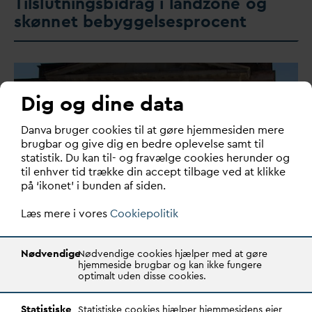
Tilslutningsbidrag i landzone og
skønnet bebyggelsesprocent
Dig og dine data
D
an
v
a bruger cookies til at gøre hjemmesiden mere
brugbar og give dig en bedre oplevelse samt til
statistik. Du kan til- og fravælge cookies herunder og
til enhver tid trække din accept tilbage ved at klikke
på ‘ikonet’ i bunden af siden.
Læs mere i vores
Cookiepolitik
Højesteretsdom om vejbidrag:
Afgørelsen og konsekvenserne
Nødvendige
Nødvendige cookies hjælper med at gøre
hjemmeside brugbar og kan ikke fungere
optimalt uden disse cookies.
Højesteret har i en ny dom frikendt Vejdirektoratet for
betaling af vejbidrag til trods for, at
v
and…
Statistiske
Statistiske cookies hjælper hjemmesidens ejer