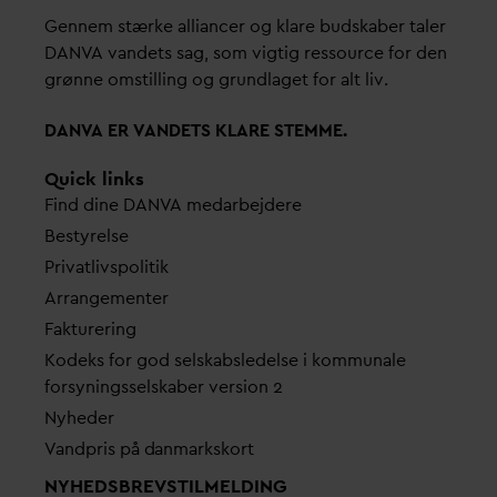
Gennem stærke alliancer og klare budskaber taler
D
AN
V
A
v
andets sag, som vigtig ressource for den
grønne omstilling og grundlaget for alt liv.
D
AN
V
A ER
V
ANDETS KLARE STEMME.
Quick links
Find dine
D
AN
V
A me
d
arbejdere
Bestyrelse
Pri
v
atlivspolitik
Arrangementer
Fakturering
Kodeks for god selskabsledelse i kommunale
forsyningsselskaber version 2
Nyheder
V
andpris på
d
anmarkskort
NYHEDSBREVS­TILMELDING